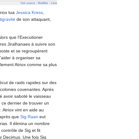
Voir source
-
Modifier
-
Liste
triox tua
Jessica Kress
,
igravité
de son attaquant,
Alors que l'Executioner
ères Jiralhanaes à suivre son
-poste et se regroupèrent
'aider à organiser sa
ellement Atriox comme sa plus
vécut de raids rapides sur des
s colonies covenantes. Après
é avoir saboté le vaisseau
 ce dernier de trouver un
 Atriox vint en aide au
après que
Sig Raan
eut
arias. Il élimina un nombre
contrôle de Sig et fit
e Decimus. Une fois Sig