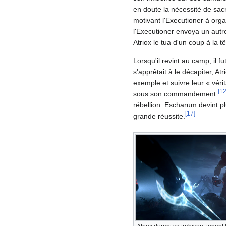
en doute la nécessité de sacr
motivant l'Executioner à orga
l'Executioner envoya un autre
Atriox le tua d'un coup à la tê
Lorsqu'il revint au camp, il f
s'apprêtait à le décapiter, At
exemple et suivre leur « véri
[
1
sous son commandement.
rébellion. Escharum devint p
[
17
]
grande réussite.