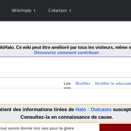
WikiHalo
Création
kiHalo
. Ce wiki peut être amélioré par tous les visiteurs, même
Découvrez comment contribuer.
Lire
Modifier
Modifier le wikicod
tient des informations tirées de
Halo : Outcasts
suscept
Consultez-la en connaissance de cause.
ous avons donné nos vies pour la gloire