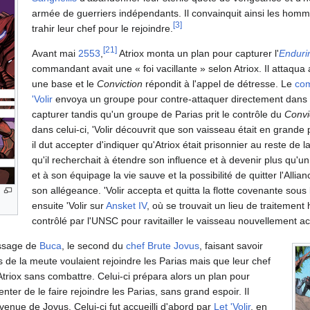
armée de guerriers indépendants. Il convainquit ainsi les hom
[
3
]
trahir leur chef pour le rejoindre.
[
21
]
Avant mai
2553
,
Atriox monta un plan pour capturer l'
Enduri
commandant avait une « foi vacillante » selon Atriox. Il attaqua 
une base et le
Conviction
répondit à l'appel de détresse. Le
com
'Volir
envoya un groupe pour contre-attaquer directement dans la 
capturer tandis qu'un groupe de Parias prit le contrôle du
Convi
dans celui-ci, 'Volir découvrit que son vaisseau était en grande 
il dut accepter d'indiquer qu'Atriox était prisonnier au reste de la 
qu'il recherchait à étendre son influence et à devenir plus qu'un si
et à son équipage la vie sauve et la possibilité de quitter l'Allia
son allégeance. 'Volir accepta et quitta la flotte covenante sous le
ensuite 'Volir sur
Ansket IV
, où se trouvait un lieu de traitemen
contrôlé par l'UNSC pour ravitailler le vaisseau nouvellement ac
essage de
Buca
, le second du
chef Brute
Jovus
, faisant savoir
es de la meute voulaient rejoindre les Parias mais que leur chef
Atriox sans combattre. Celui-ci prépara alors un plan pour
nter de le faire rejoindre les Parias, sans grand espoir. Il
 venue de Jovus. Celui-ci fut accueilli d'abord par
Let 'Volir
, en