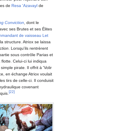
mes de
Resa 'Azavayl
de
ng Conviction
, dont le
avec ses Brutes et ses Élites
mandant de vaisseau
Let
structure. Atriox se laissa
ction
. Lorsqu'ils rentrèrent
partie sous contrôle Parias et
flotte. Celui-ci lui indiqua
mple pirate. Il offrit à 'Volir
nce, en échange Atriox voulait
s tirs de celle-ci. Il conduisit
t hydraulique covenant
[
22
]
quis.