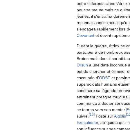
entre différents clans. Atriox
pour sa meute mais ne quit
jeunes, il s'entraîna duremen
reconnaissances, ainsi qu'a
s'engagea rapidement lors 
Covenant
et devint rapideme
Durant la guerre, Atriox ne c
participer à de nombreux as
Brutes mais dont il sortait tou
Orsun
à une date inconnue au
but de chercher et éliminer 
escouade d'
ODST
et parvinr
supersoldats humains étaient
construire sa légende en rev
entrainant presque toujours 
commença à douter sérieuseme
se tourna vers son mentor
E
[
15
]
[
1
suivre.
Posté sur
Algolis
Executioner
, s'inquiéta qu'i
son influence sur ses camarad