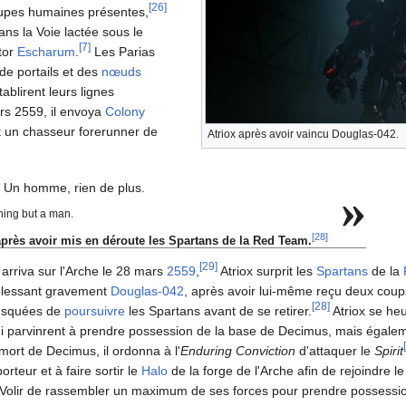
[
26
]
oupes humaines présentes,
ans la Voie lactée sous le
[
7
]
tor
Escharum
.
Les Parias
 de portails et des
nœuds
ablirent leurs lignes
rs 2559, il envoya
Colony
t un chasseur forerunner de
Atriox après avoir vaincu Douglas-042.
 Un homme, rien de plus.
»
hing but a man.
[
28
]
après avoir mis en déroute les Spartans de la Red Team.
[
29
]
arriva sur l'Arche le 28 mars
2559
,
Atriox surprit les
Spartans
de la
 blessant gravement
Douglas-042
, après avoir lui-même reçu deux coup
[
28
]
busquées de
poursuivre
les Spartans avant de se retirer.
Atriox se heu
i parvinrent à prendre possession de la base de Decimus, mais égale
[
 mort de Decimus, il ordonna à l'
Enduring Conviction
d'attaquer le
Spirit
orteur et à faire sortir le
Halo
de la forge de l'Arche afin de rejoindre l
 'Volir de rassembler un maximum de ses forces pour prendre possessio