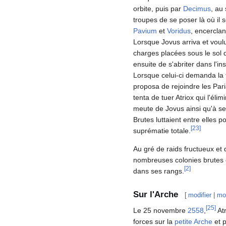
orbite, puis par
Decimus
, au
troupes de se poser là où il s
Pavium
et
Voridus
, encerclan
Lorsque Jovus arriva et voulu
charges placées sous le sol de
ensuite de s'abriter dans l'in
Lorsque celui-ci demanda la fi
proposa de rejoindre les Par
tenta de tuer Atriox qui l'éli
meute de Jovus ainsi qu'à se
Brutes luttaient entre elles p
[
23
]
suprématie totale.
Au gré de raids fructueux et 
nombreuses colonies brutes e
[
2
]
dans ses rangs.
Sur l'Arche
[
modifier
|
mod
[
25
]
Le 25 novembre
2558
,
Atr
forces sur la
petite Arche
et p