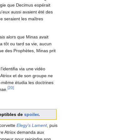
logie que Decimus espérait
 qu'eux aussi avaient été des
e seraient les maîtres
ais alors que Minas avait
a tôt ou tard sa vie, aucun
ue des Prophètes, Minas prit
l'identifia via une vidéo
'Atriox et de son groupe ne
i-même étudia les doctrines
[
20
]
anae.
ptibles de
spoiler
.
a corvette
Elegy's Lament
, puis
tre Atriox demanda aux
onneur pour rejoindre son