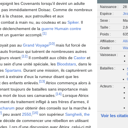
 rejoignit les Covenants lorsqu'il devint un adulte
Naissance :
28
ta pas immédiatement Doisac. Comme de nombreux
Espèce :
Jir
t à la chasse, aux patrouilles et aux
Sexe :
Ma
u combat à main nu, au couteau et au
Spiker
. Il
Taille :
2,
de déclenchement de la
guerre Humain contre
[
1
]
Poids :
63
nt un guerrier accompli.
Affiliation :
All
[
10
]
royait pas au
Grand Voyage
mais fut forcé de
Grade :
Wa
sauts frontaux qui tuèrent de nombreuses autres
Vaisseaux :
[
12
]
jours vivant.
Il combattit aux côtés de
Castor
et
 sein d'une unité spéciale, les
Bloodstars
, dans le
Batailles :
des
Spartans
. Durant une mission, ils capturèrent un
ent à extraire d'eux la rumeur disant que les
[
13
]
 des enfants enlevés.
Atriox commença alors à
Acteurs :
enant toujours de batailles sans importance mais
[
14
]
la mort de tous ses camarades.
Lorsque Atriox
nt du traitement infligé à ses frères d'armes, il
scharum
pour obtenir des conseils sur la marche à
2
]
[
16
]
peu avant
2550
,
son supérieur
Sangheili
,
the
Voir les citat
l ne décide de commencer une rébellion en utilisant
es. Lors d'une discussion avec Atriox, celui-ci mit