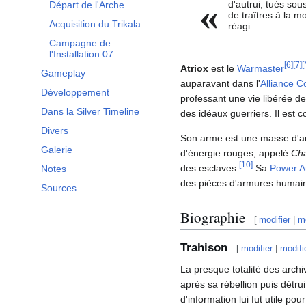
«
d'autrui, tués sou
Départ de l'Arche
de traîtres à la m
Acquisition du Trikala
réagi.
Campagne de
l'Installation 07
[
6
]
[
7
]
[
Atriox
est le
Warmaster
Gameplay
auparavant dans l'
Alliance 
Développement
professant une vie libérée de
Dans la Silver Timeline
des idéaux guerriers. Il est c
Divers
Son arme est une masse d'
Galerie
d'énergie rouges, appelé
Cha
[
10
]
des esclaves.
Sa
Power A
Notes
des pièces d'armures humain
Sources
Biographie
[
modifier
|
mo
Trahison
[
modifier
|
modifi
La presque totalité des arch
après sa rébellion puis détru
d'information lui fut utile po