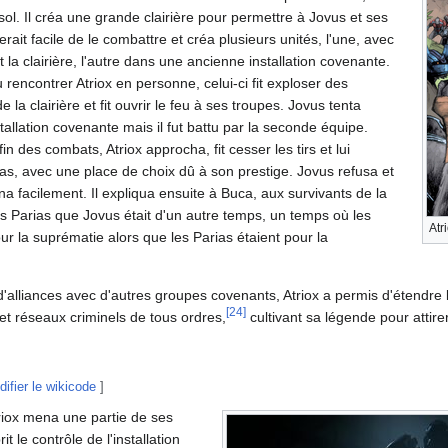
 sol. Il créa une grande clairière pour permettre à Jovus et ses
erait facile de le combattre et créa plusieurs unités, l'une, avec
t la clairière, l'autre dans une ancienne installation covenante.
 rencontrer Atriox en personne, celui-ci fit exploser des
 la clairière et fit ouvrir le feu à ses troupes. Jovus tenta
stallation covenante mais il fut battu par la seconde équipe.
n des combats, Atriox approcha, fit cesser les tirs et lui
ias, avec une place de choix dû à son prestige. Jovus refusa et
mina facilement. Il expliqua ensuite à Buca, aux survivants de la
s Parias que Jovus était d'un autre temps, un temps où les
Atr
our la suprématie alors que les Parias étaient pour la
d'alliances avec d'autres groupes covenants, Atriox a permis d'étendre 
[
24
]
t réseaux criminels de tous ordres,
cultivant sa légende pour attire
ifier le wikicode
]
iox mena une partie de ses
rit le contrôle de l'installation