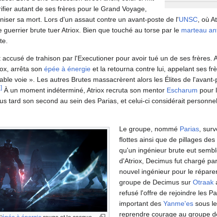
ifier autant de ses frères pour le Grand Voyage,
niser sa mort. Lors d'un assaut contre un avant-poste de l'
UNSC
, où A
 guerrier brute tuer Atriox. Bien que touché au torse par le
marteau ant
te.
ut accusé de trahison par l'Executioner pour avoir tué un de ses frères. 
riox, arrêta son
épée à énergie
et la retourna contre lui, appelant ses fr
table voie ». Les autres Brutes massacrèrent alors les Élites de l'avant
2
]
À un moment indéterminé, Atriox recruta son mentor
Escharum
pour l
lus tard son second au sein des Parias, et celui-ci considérait personn
Le groupe, nommé
Parias
, sur
flottes ainsi que de pillages de
qu'un ingénieur brute eut sembl
d'Atriox, Decimus fut chargé par
nouvel ingénieur pour le réparer.
groupe de Decimus sur
Otraak
refusé l'offre de rejoindre les P
important des
Yanme'es
sous le 
reprendre courage au groupe d