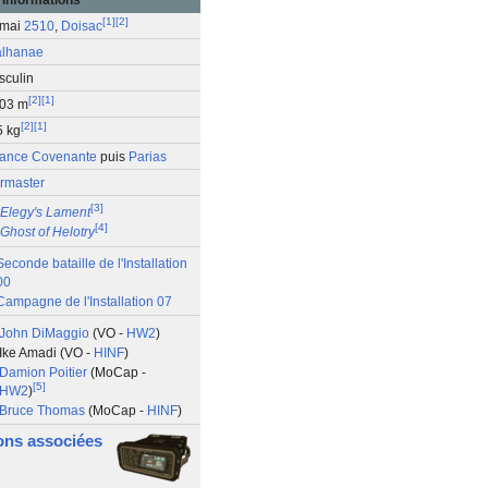
[
1
]
[
2
]
 mai
2510
,
Doisac
alhanae
sculin
[
2
]
[
1
]
603 m
[
2
]
[
1
]
5 kg
iance Covenante
puis
Parias
rmaster
[
3
]
Elegy's Lament
[
4
]
Ghost of Helotry
Seconde bataille de l'Installation
00
Campagne de l'Installation 07
John DiMaggio
(VO -
HW2
)
Ike Amadi (VO -
HINF
)
Damion Poitier
(MoCap -
[
5
]
HW2
)
Bruce Thomas
(MoCap -
HINF
)
ions associées