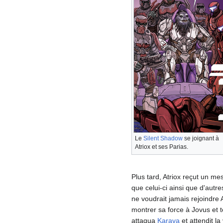
Le
Silent Shadow
se joignant à
Atriox et ses Parias.
Plus tard, Atriox reçut un m
que celui-ci ainsi que d'autr
ne voudrait jamais rejoindre 
montrer sa force à Jovus et te
attaqua
Karava
et attendit la