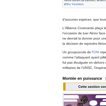
Atriox durant sa trahison, tenant l
d'
Itho 'Hesiikee
.
d'aucunes espèces, que tous c
L'Alliance Covenante plaça l
l'occasion de tuer Atriox fac
ne devrait la donner pour un
la décision de rejoindre Atriox
Un groupuscule de l'
ONI
repé
comme l'attaquant ayant pillé
fut pas divulguée en-dehors d'
militaires de l'UNSC, l'inspir
Montée en puissance
[
Cette section co