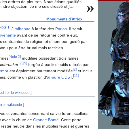
»
s les ordres de pleutres. Nous étions qualifiés
oindre objection. Je me suis dressé et j'ai
Monuments d'Atriox
Note 1
]
Jiralhanae
à la tête des
Parias
. Il servit
Covenante
avant de se retourner contre eux,
s contraintes de religion et d'honneur, guidé par
onnu pour être brutal mais tacticien.
[
Note 2
]
armes
modifiée possédant trois lames
[
8
]
[
9
]
inbreaker
,
forgée à partir d'outils utilisés par
[
2
]
rmor
est également hautement modifiée
et inclut
[
11
]
es, comme un plastron d'
armure ODST
.
difier le wikicode
]
er le wikicode
]
ives covenantes concernant sa vie furent scellées
it avec la chute de
Grande Bonté
. Cette perte
ur rester neutre dans les multiples feuds et guerres