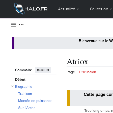
Actualité
Collection
Aller
au
Menu principal
Outils personnels
contenu
Bienvenue sur le
Wi
Atriox
Sommaire
masquer
Page
Discussion
Début
Biographie
Afficher / masquer la sous-section Biographie
Trahison
Cette page con
Montée en puissance
Sur l'Arche
Trop longtemps, n