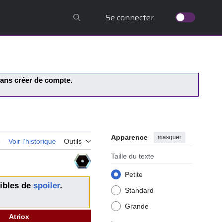
Se connecter
 sans créer de compte.
Apparence
masquer
e
Voir l’historique
Outils
Taille du texte
Petite
ibles de
spoiler
.
Standard
Grande
Atriox