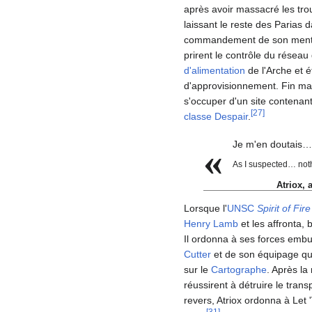
après avoir massacré les tr
laissant le reste des Parias d
commandement de son men
prirent le contrôle du réseau
d'alimentation
de l'Arche et ét
d'approvisionnement. Fin ma
s'occuper d'un site contenan
[
27
]
classe Despair
.
Je m'en doutais…
«
As I suspected… not
Atriox, 
Lorsque l'
UNSC
Spirit of Fire
Henry Lamb
et les affronta,
Il ordonna à ses forces em
Cutter
et de son équipage qu
sur le
Cartographe
. Après la
réussirent à détruire le transp
revers, Atriox ordonna à Let
[
31
]