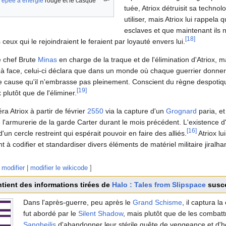
'
épée à énergie
rouge et le casque
tuée, Atriox détruisit sa techno
utiliser, mais Atriox lui rappela
esclaves et que maintenant ils n
[
18
]
eux qui le rejoindraient le feraient par loyauté envers lui.
e chef Brute
Minas
en charge de la traque et de l'élimination d'Atriox, m
e à face, celui-ci déclara que dans un monde où chaque guerrier donner
e cause qu'il n'embrasse pas pleinement. Conscient du règne despotiq
[
19
]
 plutôt que de l'éliminer.
ra Atriox à partir de février
2550
via la capture d'un
Grognard
paria, et 
 l'armurerie de la garde Carter durant le mois précédent. L'existence d
[
16
]
un cercle restreint qui espérait pouvoir en faire des alliés.
Atriox lu
ant à codifier et standardiser divers éléments de matériel militaire jiralh
modifier
|
modifier le wikicode
]
ntient des informations tirées de
Halo : Tales from Slipspace
susce
Dans l'après-guerre, peu après le
Grand Schisme
, il captura l
fut abordé par le
Silent Shadow
, mais plutôt que de les combat
Sangheilis
d'abandonner leur stérile quête de vengeance et d'h