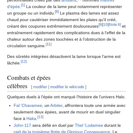
[
1
]
d'épée
.
La couleur de la lame peut notamment représenter
[
8
]
un groupe ou un individu.
Le plasma des lames est assez
chaud pour cautériser immédiatement les plaies qu'il créé,
[
9
]
[
10
]
[
Note 6
]
créant des coupures extrêmement douloureuses
et
entraînement rapidement des complications dues à l'effet de la
chaleur autour des zones touchées et à l'obstruction de la
[
11
]
circulation sanguine.
Des sûretés intégrées désactivent la lame lorsque l'arme est
[
12
]
lâchée.
Combats et épées
célèbres
[
modifier
|
modifier le wikicode
]
Quelques duels à l'épée ont marqué l'histoire de l'univers Halo.
Fal 'Chavamee
, un
Arbiter
, affrontera toute une armée avec
seulement deux épées, avant de mourir en duel singulier
[
13
]
face à
Haka
.
John-117
sera défié en duel par
Thel 'Lodamee
durant le
raid de la troisième flotte de Glorious Consequence
. Le