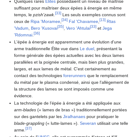
Quelques rares
Élites
possédaient un niveau de maîtrise
suffisant pour maîtriser deux épées à énergie en même
[
33
]
temps, le
pzish'zawk
.
Les seuls exemples connus sont
[
34
]
[
13
]
ceux de
Ripa 'Moramee
,
Fal 'Chavamee
,
Rtas
[
35
]
[
33
]
'Vadum
,
Bero 'Kusovai
,
Vero 'Ahtulai
et
Jega
[
36
]
'Rdomnai
.
L'épée à énergie est apparemment une évolution d'une
arme traditionnelle Élite vue dans
Le duel
, présentant la
forme générale des épées actuelles avec les deux lames
parallèles et la poignée centrale, mais bien plus grandes,
larges, et aux lames de métal. C'est certainement au
contact des technologies
forerunners
que le remplacement
du métal par le plasma condensé, ainsi que l'allègement de
la structure des lames se sont imposés comme une
évidence.
La technologie de l'épée à énergie a été appliquée aux
arm-blades
(« lames de bras ») traditionnellement portées
sur des gantelets par les
Jiralhanaes
pour pratiquer le
blade-grappling
(« lutte-lames »).
Severan
utilisait une telle
[
37
]
arme.