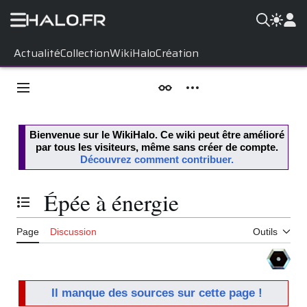
Aller
Actualité
Collection
WikiHalo
Création
au
contenu
Menu principal
Apparence
Outils personnels
Bienvenue sur le
WikiHalo
. Ce wiki peut être amélioré
par tous les visiteurs, même sans créer de compte.
Découvrez comment contribuer.
Épée à énergie
Basculer la table des matières
Page
Discussion
Outils
Il manque des sources sur cette page !