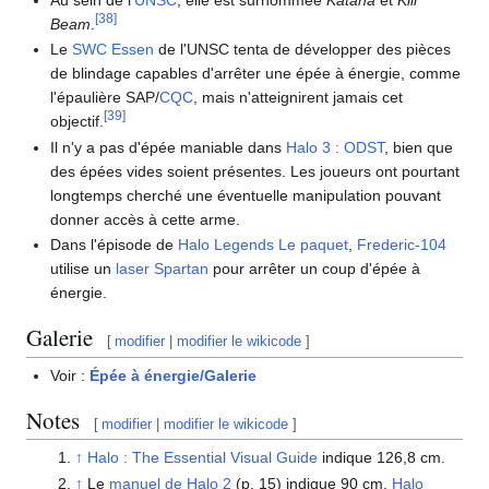
Au sein de l'
UNSC
, elle est surnommée
Katana
et
Kill
[
38
]
Beam
.
Le
SWC Essen
de l'UNSC tenta de développer des pièces
de blindage capables d'arrêter une épée à énergie, comme
l'épaulière SAP/
CQC
, mais n'atteignirent jamais cet
[
39
]
objectif.
Il n'y a pas d'épée maniable dans
Halo 3 : ODST
, bien que
des épées vides soient présentes. Les joueurs ont pourtant
longtemps cherché une éventuelle manipulation pouvant
donner accès à cette arme.
Dans l'épisode de
Halo Legends
Le paquet
,
Frederic-104
utilise un
laser Spartan
pour arrêter un coup d'épée à
énergie.
Galerie
[
modifier
|
modifier le wikicode
]
Voir :
Épée à énergie/Galerie
Notes
[
modifier
|
modifier le wikicode
]
↑
Halo : The Essential Visual Guide
indique 126,8 cm.
↑
Le
manuel de Halo 2
(p. 15) indique 90 cm.
Halo