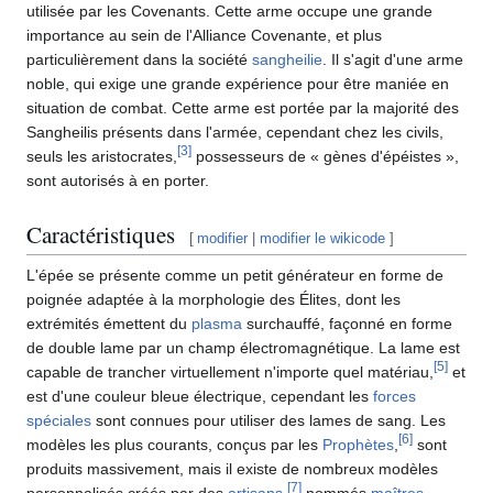
utilisée par les Covenants. Cette arme occupe une grande
importance au sein de l'Alliance Covenante, et plus
particulièrement dans la société
sangheilie
. Il s'agit d'une arme
noble, qui exige une grande expérience pour être maniée en
situation de combat. Cette arme est portée par la majorité des
Sangheilis présents dans l'armée, cependant chez les civils,
[
3
]
seuls les aristocrates,
possesseurs de « gènes d'épéistes »,
sont autorisés à en porter.
Caractéristiques
[
modifier
|
modifier le wikicode
]
L'épée se présente comme un petit générateur en forme de
poignée adaptée à la morphologie des Élites, dont les
extrémités émettent du
plasma
surchauffé, façonné en forme
de double lame par un champ électromagnétique. La lame est
[
5
]
capable de trancher virtuellement n'importe quel matériau,
et
est d'une couleur bleue électrique, cependant les
forces
spéciales
sont connues pour utiliser des lames de sang. Les
[
6
]
modèles les plus courants, conçus par les
Prophètes
,
sont
produits massivement, mais il existe de nombreux modèles
[
7
]
personnalisés créés par des
artisans
,
nommés
maîtres