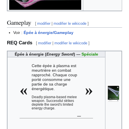
Gameplay
[
modifier
|
modifier le wikicode
]
Voir :
Épée à énergie/Gameplay
REQ Cards
[
modifier
|
modifier le wikicode
]
Épée à énergie (
Energy Sword
) —
Spéciale
Cette épée à plasma est
meurtrière en combat
rapproché. Chaque coup
porté consomme une
«
»
partie de sa charge
énergétique.
Deadly plasma-based melee
weapon. Successful strikes
deplete the sword's limited
energy charge.
—