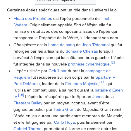
Le Fléau des Prophètes.
Certaines épées spécifiques ont un rôle dans l'univers Halo.
Fléau des Prophètes
est l'épée personnelle de
Thel
'Vadam
. Originellement appelée
End of Night
, elle fut
remise en état avec des composants issus de l'épée qui
transperça le Prophète de la Vérité, lui donnant son nom.
Ghostpierce
est la
Lame de sang
de
Jega 'Rdomnai
qui fut
reforgée par les artisans du
domaine Cherras
lorsqu'il
survécut à l'explosion qui lui coûta son bras gauche. L'épée
[
2
]
fut intégrée dans sa nouvelle
prothèse cybernétique
.
L'épée utilisée par
Gek 'Lhar
durant la
campagne de
Requiem
fut récupérée sur son corps par le
Spartan-IV
[
17
]
Paul DeMarco
, leader de la
Fireteam Majestic
,
qui
l'utilisa en combat jusqu'à sa mort durant la
bataille d'Ealen
[
18
]
IV
.
L'épée fut récupérée par le Spartan
Jones
de la
Fireteam Bailey
par un moyen inconnu, avant d'être
gagnée au poker par
Tedra Grant
de Majestic. Grant remit
l'épée en jeu durant une partie entre membres de Majestic,
et elle fut gagnée par
Carlo Hoya
, puis finalement par
Gabriel Thorne
, permettant à l'arme de revenir entre les