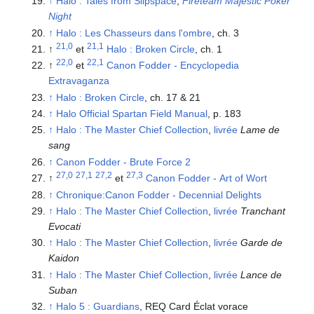
↑
Halo : Tales from Slipspace
,
Fireteam Majestic Poker
Night
↑
Halo : Les Chasseurs dans l'ombre
, ch. 3
21,0
21,1
↑
et
Halo : Broken Circle
, ch. 1
22,0
22,1
↑
et
Canon Fodder - Encyclopedia
Extravaganza
↑
Halo : Broken Circle
, ch. 17 & 21
↑
Halo Official Spartan Field Manual
, p. 183
↑
Halo : The Master Chief Collection
,
livrée
Lame de
sang
↑
Canon Fodder - Brute Force 2
27,0
27,1
27,2
27,3
↑
et
Canon Fodder - Art of Wort
↑
Chronique:Canon Fodder - Decennial Delights
↑
Halo : The Master Chief Collection
,
livrée
Tranchant
Evocati
↑
Halo : The Master Chief Collection
,
livrée
Garde de
Kaidon
↑
Halo : The Master Chief Collection
,
livrée
Lance de
Suban
↑
Halo 5 : Guardians
, REQ Card Éclat vorace