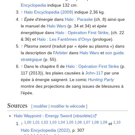
Encyclopedia
indique 132 cm.
↑
Halo Encyclopedia (2009)
indique 2,36 kg.
↑
Épée d'énergie
dans
Halo : Parasite
(ch. 8) ainsi que
le manuel de
Halo Wars
(p. 34 et 34) et
épée
énergétique
dans
Halo : Opération First Strike
, (ch. 22
& 36) et
Halo : Les Fantômes d'Onyx
(prologue).
↑
Plasma sword
(traduit par « épée au plasma ») dans
la description de l'
Arbiter
dans
Halo Wars
et
son guide
stratégique
(p. 55).
↑
Dans le chapitre 8 de
Halo : Opération First Strike
(p.
117 (2013)), les plaies causées à
John-117
par une
épée à énergie saignent. Le comic
Hunting Party
montre des projections de sang issues de blessures à
l'épée.
Sources
[
modifier
|
modifier le wikicode
]
Halo Waypoint - Energy Sword (obsolète)
1,00
1,01
1,02
1,03
1,04
1,05
1,06
1,07
1,08
1,09
1,10
↑
et
Halo Encyclopedia (2022)
, p. 307