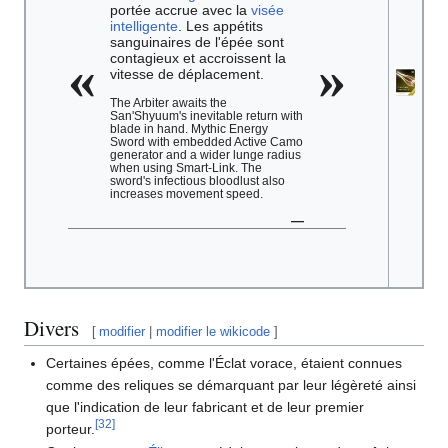
portée accrue avec la
visée
intelligente
. Les appétits
sanguinaires de l'épée sont
«
»
contagieux et accroissent la
vitesse de déplacement.
The Arbiter awaits the
San'Shyuum's inevitable return with
blade in hand. Mythic Energy
Sword with embedded Active Camo
generator and a wider lunge radius
when using Smart-Link. The
sword's infectious bloodlust also
increases movement speed.
—
Divers
[
modifier
|
modifier le wikicode
]
Certaines épées, comme l'Éclat vorace, étaient connues
comme des reliques se démarquant par leur légèreté ainsi
que l'indication de leur fabricant et de leur premier
[
32
]
porteur.