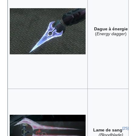
Dague à énergie
(
Energy dagger
)
[
25
]
Lame de sang
(Bloodblade)