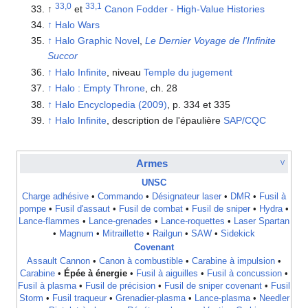
33,0
33,1
↑
et
Canon Fodder - High-Value Histories
↑
Halo Wars
↑
Halo Graphic Novel
,
Le Dernier Voyage de l'Infinite
Succor
↑
Halo Infinite
, niveau
Temple du jugement
↑
Halo : Empty Throne
, ch. 28
↑
Halo Encyclopedia (2009)
, p. 334 et 335
↑
Halo Infinite
, description de l'épaulière
SAP/CQC
Armes
V
UNSC
Charge adhésive
•
Commando
•
Désignateur laser
•
DMR
•
Fusil à
pompe
•
Fusil d'assaut
•
Fusil de combat
•
Fusil de sniper
•
Hydra
•
Lance-flammes
•
Lance-grenades
•
Lance-roquettes
•
Laser Spartan
•
Magnum
•
Mitraillette
•
Railgun
•
SAW
•
Sidekick
Covenant
Assault Cannon
•
Canon à combustible
•
Carabine à impulsion
•
Carabine
•
Épée à énergie
•
Fusil à aiguilles
•
Fusil à concussion
•
Fusil à plasma
•
Fusil de précision
•
Fusil de sniper covenant
•
Fusil
Storm
•
Fusil traqueur
•
Grenadier-plasma
•
Lance-plasma
•
Needler