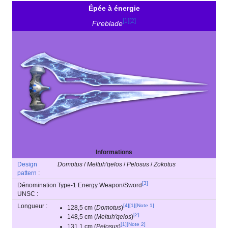
Épée à énergie
Cette arme est
composée d'une
[
1
]
[
2
]
Fireblade
poignée qui
contient un
mécanisme de
stockage et
génération
d'énergie, et du
«
»
projecteur de
lame. Une fois
activée, elle
génère une lame
composée de
plasma stabilisé
dans un champ
d'énergie.
Halo
Informations
Waypoint
Design
Domotus
/
Meltuh'qelos
/
Pelosus
/
Zokotus
pattern
:
[
3
]
Dénomination
Type-1 Energy Weapon/Sword
UNSC :
Longueur :
[
4
]
[
1
]
[
Note 1
]
128,5 cm (
Domotus
)
[
2
]
148,5 cm (
Meltuh'qelos
)
[
1
]
[
Note 2
]
131,1 cm (
Pelosus
)