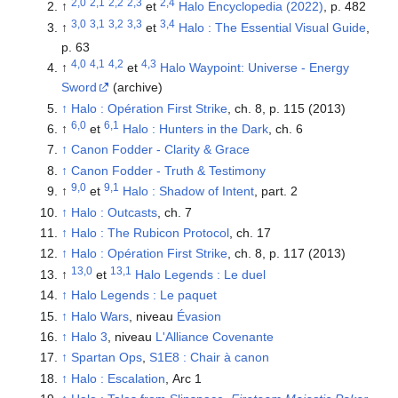
2,0
2,1
2,2
2,3
2,4
↑
et
Halo Encyclopedia (2022)
, p. 482
3,0
3,1
3,2
3,3
3,4
↑
et
Halo : The Essential Visual Guide
,
p. 63
4,0
4,1
4,2
4,3
↑
et
Halo Waypoint: Universe - Energy
Sword
(archive)
↑
Halo : Opération First Strike
, ch. 8, p. 115 (2013)
6,0
6,1
↑
et
Halo : Hunters in the Dark
, ch. 6
↑
Canon Fodder - Clarity & Grace
↑
Canon Fodder - Truth & Testimony
9,0
9,1
↑
et
Halo : Shadow of Intent
, part. 2
↑
Halo : Outcasts
, ch. 7
↑
Halo : The Rubicon Protocol
, ch. 17
↑
Halo : Opération First Strike
, ch. 8, p. 117 (2013)
13,0
13,1
↑
et
Halo Legends : Le duel
↑
Halo Legends : Le paquet
↑
Halo Wars
, niveau
Évasion
↑
Halo 3
, niveau
L'Alliance Covenante
↑
Spartan Ops
,
S1E8 : Chair à canon
↑
Halo : Escalation
, Arc 1