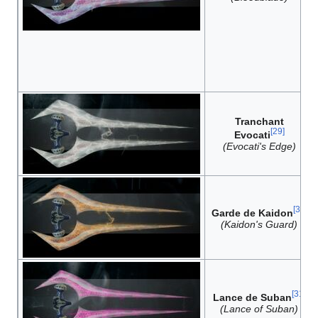
Tranchant
[
29
]
Evocati
(Evocati's Edge)
[
30
]
Garde de Kaidon
(Kaidon's Guard)
[
31
]
Lance de Suban
(Lance of Suban)