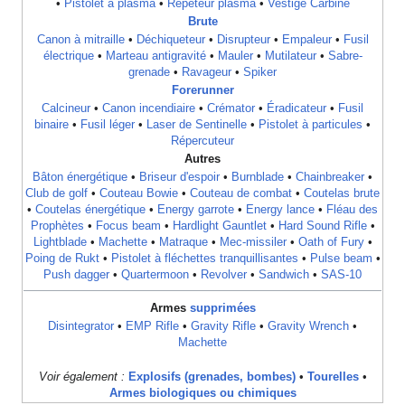
•
Pistolet à plasma
•
Répéteur plasma
•
Vestige Carbine
Brute
Canon à mitraille
•
Déchiqueteur
•
Disrupteur
•
Empaleur
•
Fusil
électrique
•
Marteau antigravité
•
Mauler
•
Mutilateur
•
Sabre-
grenade
•
Ravageur
•
Spiker
Forerunner
Calcineur
•
Canon incendiaire
•
Crémator
•
Éradicateur
•
Fusil
binaire
•
Fusil léger
•
Laser de Sentinelle
•
Pistolet à particules
•
Répercuteur
Autres
Bâton énergétique
•
Briseur d'espoir
•
Burnblade
•
Chainbreaker
•
Club de golf
•
Couteau Bowie
•
Couteau de combat
•
Coutelas brute
•
Coutelas énergétique
•
Energy garrote
•
Energy lance
•
Fléau des
Prophètes
•
Focus beam
•
Hardlight Gauntlet
•
Hard Sound Rifle
•
Lightblade
•
Machette
•
Matraque
•
Mec-missiler
•
Oath of Fury
•
Poing de Rukt
•
Pistolet à fléchettes tranquillisantes
•
Pulse beam
•
Push dagger
•
Quartermoon
•
Revolver
•
Sandwich
•
SAS-10
Armes
supprimées
Disintegrator
•
EMP Rifle
•
Gravity Rifle
•
Gravity Wrench
•
Machette
Voir également :
Explosifs (grenades, bombes)
•
Tourelles
•
Armes biologiques ou chimiques