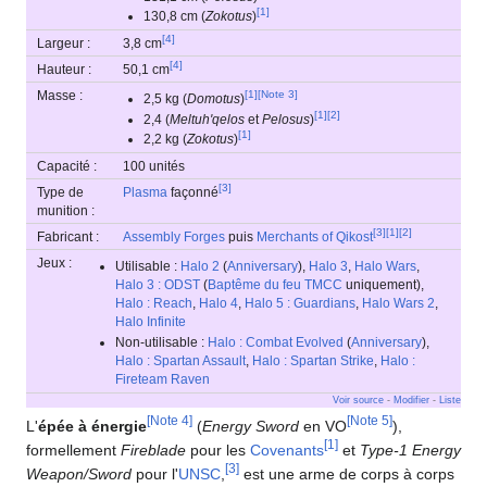
[
1
]
130,8 cm (
Zokotus
)
[
4
]
Largeur :
3,8 cm
[
4
]
Hauteur :
50,1 cm
Masse :
[
1
]
[
Note 3
]
2,5 kg (
Domotus
)
[
1
]
[
2
]
2,4 (
Meltuh'qelos
et
Pelosus
)
[
1
]
2,2 kg (
Zokotus
)
Capacité :
100 unités
[
3
]
Type de
Plasma
façonné
munition :
[
3
]
[
1
]
[
2
]
Fabricant :
Assembly Forges
puis
Merchants of Qikost
Jeux :
Utilisable :
Halo 2
(
Anniversary
),
Halo 3
,
Halo Wars
,
Halo 3 : ODST
(
Baptême du feu
TMCC
uniquement),
Halo : Reach
,
Halo 4
,
Halo 5 : Guardians
,
Halo Wars 2
,
Halo Infinite
Non-utilisable :
Halo : Combat Evolved
(
Anniversary
),
Halo : Spartan Assault
,
Halo : Spartan Strike
,
Halo :
Fireteam Raven
Voir source
-
Modifier
-
Liste
[
Note 4
]
[
Note 5
]
L'
épée à énergie
(
Energy Sword
en VO
),
[
1
]
formellement
Fireblade
pour les
Covenants
et
Type-1 Energy
[
3
]
Weapon/Sword
pour l'
UNSC
,
est une arme de corps à corps