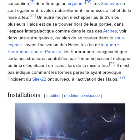
[
7
]
[
76
]
conception,
de même qu'un
cryptum
.
Les
Xalanyns
se
sont également révélés naturellement immunisés à l'effet de la
[
24
]
mise à feu.
Un autre moyen d'échapper au tir d'un ou
plusieurs Halos est de se trouver hors de leur portée, dans
l'espace intergalactique comme dans le cas des
Arches
, voir
dans une autre galaxie, ou bien de se trouver dans le
sous-
espace
: avant l'activation des Halos à la fin de la
guerre
Forerunner contre Parasite
, les Forerunners craignaient que
certaines structures contrôlées par l'ennemi puissent échapper
[
77
]
au tir si elles étaient en transit lors de la mise à feu.
Il n'est
pas indiqué comment les formes parasite ayant provoqué
[
78
]
l'incident du
Site-22
ont survécu à l'activation des Halos.
Installations
[
modifier
|
modifier le wikicode
]