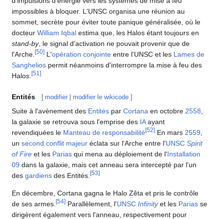
d'impulsions d'énergie vers les systèmes de mise à feu
impossibles à bloquer. L'UNSC organisa une réunion au
sommet, secrète pour éviter toute panique généralisée, où le
docteur
William Iqbal
estima que, les Halos étant toujours en
stand-by
, le signal d'activation ne pouvait provenir que de
[
50
]
l'Arche.
L'
opération conjointe
entre l'UNSC et les
Lames de
Sanghelios
permit néanmoins d'interrompre la mise à feu des
[
51
]
Halos.
Entités
[
modifier
|
modifier le wikicode
]
Suite à l'avènement des
Entités
par
Cortana
en octobre
2558
,
la galaxie se retrouva sous l'emprise des
IA
ayant
[
52
]
revendiquées le
Manteau de responsabilité
En mars
2559
,
un
second conflit majeur
éclata sur l'Arche entre l'
UNSC
Spirit
of Fire
et les
Parias
qui mena au déploiement de l'
Installation
09
dans la galaxie, mais cet anneau sera intercepté par l'un
[
53
]
des
gardiens
des Entités.
En décembre, Cortana gagna le Halo Zêta et pris le contrôle
[
54
]
de ses armes.
Parallèlement, l'
UNSC
Infinity
et les
Parias
se
dirigèrent également vers l'anneau, respectivement pour