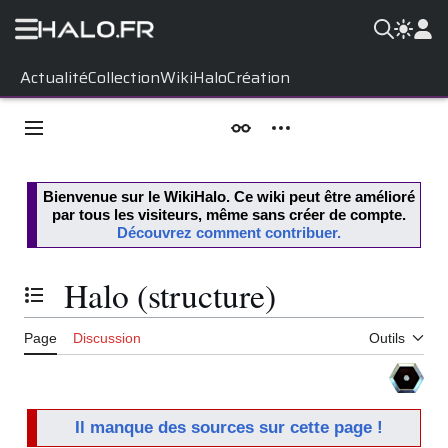
Aller
Actualité
Collection
WikiHalo
Création
au
contenu
Menu principal
Apparence
Outils personnels
Bienvenue sur le
WikiHalo
. Ce wiki peut être amélioré
par tous les visiteurs, même sans créer de compte.
Découvrez comment contribuer.
Halo (structure)
Basculer la table des matières
Page
Discussion
Outils
Il manque des sources sur cette page !