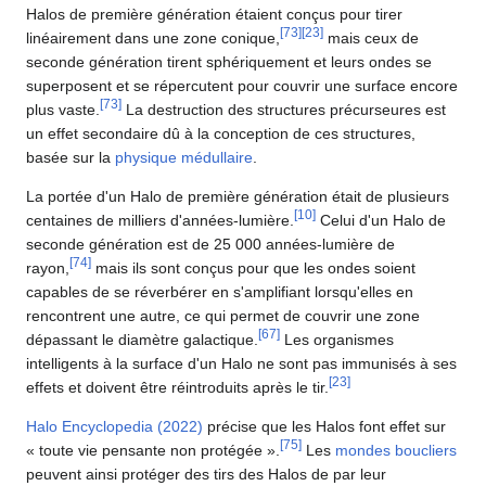
Halos de première génération étaient conçus pour tirer
[
73
]
[
23
]
linéairement dans une zone conique,
mais ceux de
seconde génération tirent sphériquement et leurs ondes se
superposent et se répercutent pour couvrir une surface encore
[
73
]
plus vaste.
La destruction des structures précurseures est
un effet secondaire dû à la conception de ces structures,
basée sur la
physique médullaire
.
La portée d'un Halo de première génération était de plusieurs
[
10
]
centaines de milliers d'années-lumière.
Celui d'un Halo de
seconde génération est de 25 000 années-lumière de
[
74
]
rayon,
mais ils sont conçus pour que les ondes soient
capables de se réverbérer en s'amplifiant lorsqu'elles en
rencontrent une autre, ce qui permet de couvrir une zone
[
67
]
dépassant le diamètre galactique.
Les organismes
intelligents à la surface d'un Halo ne sont pas immunisés à ses
[
23
]
effets et doivent être réintroduits après le tir.
Halo Encyclopedia (2022)
précise que les Halos font effet sur
[
75
]
« toute vie pensante non protégée ».
Les
mondes boucliers
peuvent ainsi protéger des tirs des Halos de par leur