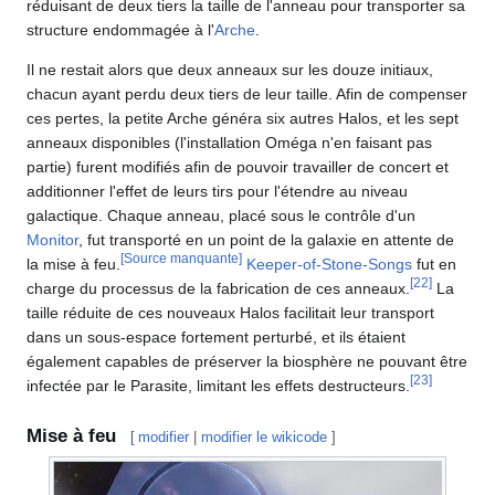
réduisant de deux tiers la taille de l'anneau pour transporter sa
structure endommagée à l'
Arche
.
Il ne restait alors que deux anneaux sur les douze initiaux,
chacun ayant perdu deux tiers de leur taille. Afin de compenser
ces pertes, la petite Arche généra six autres Halos, et les sept
anneaux disponibles (l'installation Oméga n'en faisant pas
partie) furent modifiés afin de pouvoir travailler de concert et
additionner l'effet de leurs tirs pour l'étendre au niveau
galactique. Chaque anneau, placé sous le contrôle d'un
Monitor
, fut transporté en un point de la galaxie en attente de
[Source manquante]
la mise à feu.
Keeper-of-Stone-Songs
fut en
[
22
]
charge du processus de la fabrication de ces anneaux.
La
taille réduite de ces nouveaux Halos facilitait leur transport
dans un sous-espace fortement perturbé, et ils étaient
également capables de préserver la biosphère ne pouvant être
[
23
]
infectée par le Parasite, limitant les effets destructeurs.
Mise à feu
[
modifier
|
modifier le wikicode
]