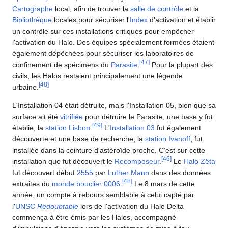
Cartographe
local, afin de trouver la
salle de contrôle
et la
Bibliothèque
locales pour sécuriser l'
Index
d'activation et établir
un contrôle sur ces installations critiques pour empêcher
l'activation du Halo. Des équipes spécialement formées étaient
également dépêchées pour sécuriser les laboratoires de
[
47
]
confinement de spécimens du
Parasite
.
Pour la plupart des
civils, les Halos restaient principalement une légende
[
48
]
urbaine.
L'Installation 04 était détruite, mais l'Installation 05, bien que sa
surface ait été
vitrifiée
pour détruire le Parasite, une base y fut
[
49
]
établie, la
station Lisbon
.
L'
Installation 03
fut également
découverte et une base de recherche, la
station Ivanoff
, fut
installée dans la ceinture d'astéroïde proche. C'est sur cette
[
46
]
installation que fut découvert le
Recomposeur
.
Le
Halo Zêta
fut découvert début
2555
par
Luther Mann
dans des données
[
48
]
extraites du
monde bouclier 0006
.
Le 8 mars de cette
année, un compte à rebours semblable à celui capté par
l'
UNSC
Redoubtable
lors de l'activation du Halo Delta
commença à être émis par les Halos, accompagné