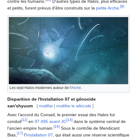
contre les humains.
D'autres types de Halos, plus efficaces
[
9
]
et petits, furent prévus d'être construits sur la
petite Arche
.
Les sept Halos modernes autour de l'
Arche
.
Disparition de l'Installation 07 et génocide
san'shyuum
[
modifier
|
modifier le wikicode
]
Avec l'accord du Conseil, le premier essai des Halos fut
[
11
]
[
14
]
conduit
en
97 495 avant JC
dans le système central de
[
16
]
l'ancien empire humain.
Sous le contrôle de Mendicant
[
17
]
Bias,
l'
Installation 07
, qui était aussi une réserve scientifique