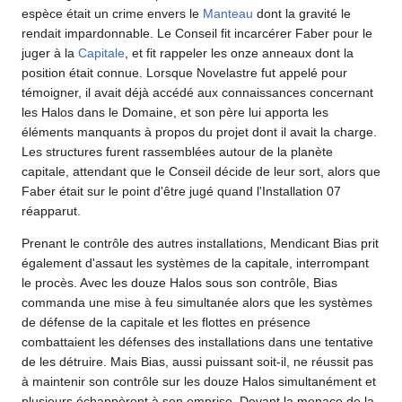
espèce était un crime envers le
Manteau
dont la gravité le
rendait impardonnable. Le Conseil fit incarcérer Faber pour le
juger à la
Capitale
, et fit rappeler les onze anneaux dont la
position était connue. Lorsque Novelastre fut appelé pour
témoigner, il avait déjà accédé aux connaissances concernant
les Halos dans le Domaine, et son père lui apporta les
éléments manquants à propos du projet dont il avait la charge.
Les structures furent rassemblées autour de la planète
capitale, attendant que le Conseil décide de leur sort, alors que
Faber était sur le point d'être jugé quand l'Installation 07
réapparut.
Prenant le contrôle des autres installations, Mendicant Bias prit
également d'assaut les systèmes de la capitale, interrompant
le procès. Avec les douze Halos sous son contrôle, Bias
commanda une mise à feu simultanée alors que les systèmes
de défense de la capitale et les flottes en présence
combattaient les défenses des installations dans une tentative
de les détruire. Mais Bias, aussi puissant soit-il, ne réussit pas
à maintenir son contrôle sur les douze Halos simultanément et
plusieurs échappèrent à son emprise. Devant la menace de la