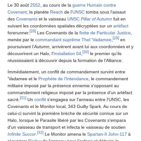
Le 30 août
2552
, au cours de la
guerre Humain contre
Covenant
, la planète
Reach
de l'
UNSC
tomba sous l'assaut
des
Covenants
et le vaisseau
UNSC
Pillar of Autumn
fuit en
suivant les coordonnées spatiales décryptées sur un
artéfact
[
28
]
forerunner.
Les Covenants de la
flotte de Particular Justice
,
[
29
]
menée par le
commandant suprême
Thel 'Vadamee
,
en
poursuivant l’
Autumn
, arrivèrent avant lui aux coordonnées et y
[
30
]
découvrirent un Halo, l'
Installation 04
,
le premier qu'ils
réussissaient à découvrir depuis la formation de l'Alliance.
Immédiatement, un conflit de commandement survint entre
'Vadamee et le
Prophète de l'Intendance
, le commandement
militaire imposé par la présence ennemie s'opposant au
commandement religieux imposé par la présence d'un artéfact
[
31
]
sacré.
Un
conflit
s'engagea sur l'anneau entre l'UNSC, les
Covenants et le Monitor local, 343 Guilty Spark. Au cours de
celui-ci survint la première brèche de sécurité connue sur un
Halo, lorsque le Parasite libéré par les Covenants s'empara
d'un vaisseau de transport et infecta le vaisseau de soutien
[
32
]
Infinite Succor
.
Le Monitor amena le
Spartan-II
John-117
à
récupérer l'
Index
de l'anneau pour l'activer et détruire le