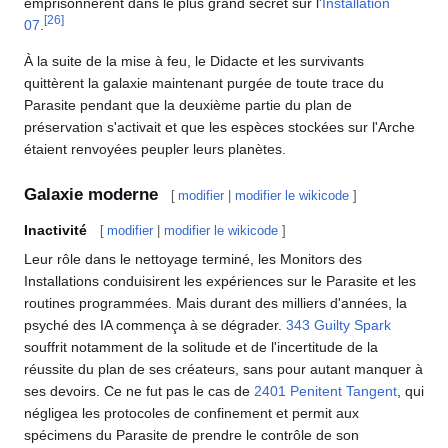
emprisonnèrent dans le plus grand secret sur l'
Installation
[
26
]
07
.
À la suite de la mise à feu, le Didacte et les survivants
quittèrent la galaxie maintenant purgée de toute trace du
Parasite pendant que la deuxième partie du plan de
préservation s'activait et que les espèces stockées sur l'Arche
étaient renvoyées peupler leurs planètes.
Galaxie moderne
[
modifier
|
modifier le wikicode
]
Inactivité
[
modifier
|
modifier le wikicode
]
Leur rôle dans le nettoyage terminé, les Monitors des
Installations conduisirent les expériences sur le Parasite et les
routines programmées. Mais durant des milliers d'années, la
psyché des IA commença à se dégrader.
343 Guilty Spark
souffrit notamment de la solitude et de l'incertitude de la
réussite du plan de ses créateurs, sans pour autant manquer à
ses devoirs. Ce ne fut pas le cas de
2401 Penitent Tangent
, qui
négligea les protocoles de confinement et permit aux
spécimens du Parasite de prendre le contrôle de son