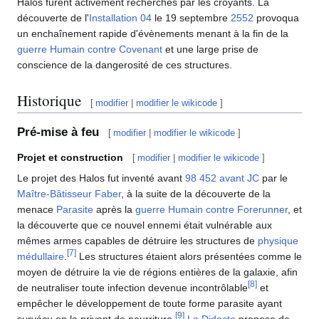
Halos furent activement recherchés par les croyants. La
découverte de l'
Installation 04
le 19 septembre
2552
provoqua
un enchaînement rapide d'évènements menant à la fin de la
guerre Humain contre Covenant
et une large prise de
conscience de la dangerosité de ces structures.
Historique
[
modifier
|
modifier le wikicode
]
Pré-mise à feu
[
modifier
|
modifier le wikicode
]
Projet et construction
[
modifier
|
modifier le wikicode
]
Le projet des Halos fut inventé avant
98 452 avant JC
par le
Maître-Bâtisseur
Faber
, à la suite de la découverte de la
menace
Parasite
après la
guerre Humain contre Forerunner
, et
la découverte que ce nouvel ennemi était vulnérable aux
mêmes armes capables de détruire les structures de
physique
[
7
]
médullaire
.
Les structures étaient alors présentées comme le
moyen de détruire la vie de régions entières de la galaxie, afin
[
8
]
de neutraliser toute infection devenue incontrôlable
et
empêcher le développement de toute forme parasite ayant
[
9
]
survécu en la privant de nourriture.
Le Didacte
proposa de