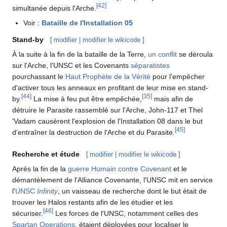
[
42
]
simultanée depuis l'Arche.
Voir :
Bataille de l'Installation 05
Stand-by
[
modifier
|
modifier le wikicode
]
À la suite à la fin de la bataille de la Terre,
un conflit
se déroula
sur l'Arche, l'UNSC et les Covenants
séparatistes
pourchassant le
Haut Prophète de la Vérité
pour l'empêcher
d'activer tous les anneaux en profitant de leur mise en stand-
[
44
]
[
35
]
by.
La mise à feu put être empêchée,
mais afin de
détruire le Parasite rassemblé sur l'Arche, John-117 et Thel
'Vadam causèrent l'explosion de l'Installation 08 dans le but
[
45
]
d'entraîner la destruction de l'Arche et du Parasite.
Recherche et étude
[
modifier
|
modifier le wikicode
]
Après la fin de la
guerre Humain contre Covenant
et le
démantèlement de l'Alliance Covenante, l'UNSC mit en service
l'
UNSC
Infinity
, un vaisseau de recherche dont le but était de
trouver les Halos restants afin de les étudier et les
[
46
]
sécuriser.
Les forces de l'UNSC, notamment celles des
Spartan Operations
, étaient déployées pour localiser le