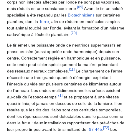
corps non infectés affectés par l'onde ne sont pas vaporisés,
[
69
]
mais réduits en une substance inerte.
Avant le tir, un soluté
spécialisé a été répandu par les
Biotechniciens
sur certaines
planètes, dont la
Terre
, afin de réduire en molécules simples
tout animal touché par l'onde, évitant la formation d'un miasme
[
70
]
cadavérique à l'échelle planétaire.
Le tir émet une puissante onde de neutrinos supermassifs en
phase croisée (aussi appelée onde harmonique) depuis son
centre. Correctement réglée en harmonique et en puissance,
cette onde peut cibler spécifiquement la matière présentant
[
11
]
des réseaux neuraux complexes.
Le chargement de l'arme
nécessite une très grande quantité d'énergie, exploitant
l'énergie du vide sur plusieurs centaines de kilomètres autour
de l'anneau. Les ondes multidimensionnelles créées existent
[
71
]
au-delà de l'espace-temps
et se propagent à une vitesse
quasi infinie, et jamais en dessous de celle de la lumière. Il en
résulte que les tirs des Halos sont des certitudes temporelles,
dont les répercussions sont détectables dans le passé comme
dans le futur : deux installations rapportèrent des pré-échos de
[
72
]
leur propre tir peu avant le tir simultané de
-97 445
.
Les