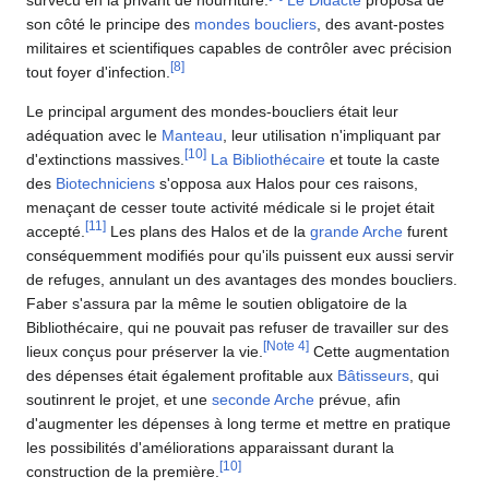
son côté le principe des
mondes boucliers
, des avant-postes
militaires et scientifiques capables de contrôler avec précision
[
8
]
tout foyer d'infection.
Le principal argument des mondes-boucliers était leur
adéquation avec le
Manteau
, leur utilisation n'impliquant par
[
10
]
d'extinctions massives.
La Bibliothécaire
et toute la caste
des
Biotechniciens
s'opposa aux Halos pour ces raisons,
menaçant de cesser toute activité médicale si le projet était
[
11
]
accepté.
Les plans des Halos et de la
grande Arche
furent
conséquemment modifiés pour qu'ils puissent eux aussi servir
de refuges, annulant un des avantages des mondes boucliers.
Faber s'assura par la même le soutien obligatoire de la
Bibliothécaire, qui ne pouvait pas refuser de travailler sur des
[
Note 4
]
lieux conçus pour préserver la vie.
Cette augmentation
des dépenses était également profitable aux
Bâtisseurs
, qui
soutinrent le projet, et une
seconde Arche
prévue, afin
d'augmenter les dépenses à long terme et mettre en pratique
les possibilités d'améliorations apparaissant durant la
[
10
]
construction de la première.