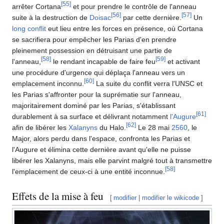
[
55
]
arrêter Cortana
et pour prendre le contrôle de l'anneau
[
56
]
[
57
]
suite à la destruction de
Doisac
par cette dernière.
Un
long conflit
eut lieu entre les forces en présence, où Cortana
se sacrifiera pour empêcher les Parias d'en prendre
pleinement possession en détruisant une partie de
[
58
]
[
59
]
l'anneau,
le rendant incapable de faire feu
et activant
une procédure d'urgence qui déplaça l'anneau vers un
[
60
]
emplacement inconnu.
La suite du conflit verra l'UNSC et
les Parias s'affronter pour la suprématie sur l'anneau,
majoritairement dominé par les Parias, s'établissant
[
61
]
durablement à sa surface et délivrant notamment
l'Augure
[
62
]
afin de libérer les
Xalanyns
du Halo.
Le 28 mai
2560
, le
Major, alors perdu dans l'espace, confronta les Parias et
l'Augure et élimina cette dernière avant qu'elle ne puisse
libérer les Xalanyns, mais elle parvint malgré tout à transmettre
[
58
]
l'emplacement de ceux-ci à une entité inconnue.
Effets de la mise à feu
[
modifier
|
modifier le wikicode
]