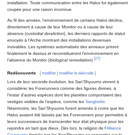
installation. Toute communication entre les Halos fut également
coupée pour une raison inconnue.
Au fil des années, l'environnement de certains Halos déclina,
directement à cause de leur Monitor ou à cause de leur
absence (
custodial dereliction
), les derniers rapports de statut
envoyés à l'Arche montrant des installations devenues
invivables. Les systèmes automatisés des anneaux prirent
finalement le dessus et reconstituèrent l'environnement en
[
27
]
l'absence du Monitor (
biological remediation
).
Redécouverte
[
modifier
|
modifier le wikicode
]
Lors de leur seconde évolution, les San'Shyuums vinrent à
considérer les Forerunners comme des figures divines, à
l'instar d'autres espèces dont les planètes comportaient des
vestiges visibles de l'espèce, comme les
Sangheilis
.
Néanmoins, les San'Shyuums furent amenés à croire que les
Halos avaient été laissés par les Forerunners pour permettre à
leurs successeurs de transcender leur état physique pour les
rejoindre en tant que dieux. Dès lors, la religion de l'
Alliance
Covenante
formée par les San'Shyuums se concentra sur le