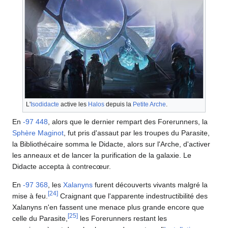
L'
Isodidacte
active les
Halos
depuis la
Petite Arche
.
En
-97 448
, alors que le dernier rempart des Forerunners, la
Sphère Maginot
, fut pris d'assaut par les troupes du Parasite,
la Bibliothécaire somma le Didacte, alors sur l'Arche, d'activer
les anneaux et de lancer la purification de la galaxie. Le
Didacte accepta à contrecœur.
En
-97 368
, les
Xalanyns
furent découverts vivants malgré la
[
24
]
mise à feu.
Craignant que l'apparente indestructibilité des
Xalanyns n'en fassent une menace plus grande encore que
[
25
]
celle du Parasite,
les Forerunners restant les