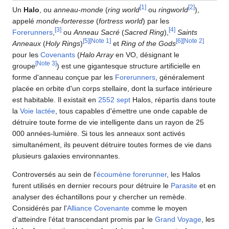
[
1
]
[
2
]
Un
Halo
, ou
anneau-monde
(
ring world
ou
ringworld
),
appelé
monde-forteresse
(
fortress world
) par les
[
3
]
[
4
]
Forerunners
,
ou
Anneau Sacré
(
Sacred Ring
),
Saints
[
5
]
[
Note 1
]
[
6
]
[
Note 2
]
Anneaux
(
Holy Rings
)
et
Ring of the Gods
pour les
Covenants
(
Halo Array
en VO, désignant le
[
Note 3
]
groupe
) est une gigantesque structure artificielle en
forme d'anneau conçue par les
Forerunners
, généralement
placée en orbite d'un corps stellaire, dont la surface intérieure
est habitable. Il existait en
2552
sept
Halos, répartis dans toute
la
Voie lactée
, tous capables d'émettre une onde capable de
détruire toute forme de vie intelligente dans un rayon de 25
000 années-lumière. Si tous les anneaux sont activés
simultanément, ils peuvent détruire toutes formes de vie dans
plusieurs galaxies environnantes.
Controversés au sein de l'
écoumène forerunner
, les Halos
furent utilisés en dernier recours pour détruire le
Parasite
et en
analyser des échantillons pour y chercher un remède.
Considérés par l'
Alliance Covenante
comme le moyen
d'atteindre l'état transcendant promis par le
Grand Voyage
, les