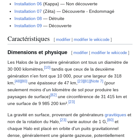
Installation 06
(Kappa) — Non découverte
Installation 07
(Zêta) — Découverte - Endommagé
Installation 08
— Détruite
Installation 09
— Découverte
Caractéristiques
[
modifier
|
modifier le wikicode
]
Dimensions et physique
[
modifier
|
modifier le wikicode
]
Les Halos de la première génération ont tous un diamètre de
[
10
]
30 000 kilomètres,
tandis que ceux de la deuxième
génération n'en font que 10 000, pour une largeur de 318
[
48
]
[
80
]
[
23
]
[
81
]
[
Note 7
]
km,
une épaisseur de 47 km,
(pour
seulement moins d'un kilomètre de sol pour produire les
[
82
]
paysages de surface)
une circonférence de 31 415 km et
[
23
]
une surface de 9 985 200 km².
La gravité en surface, provenant de générateurs
gravitiques
et
[
23
]
[
80
]
non de la rotation du Halo,
varie autour de 1 G,
et
chaque Halo est placé en orbite d'un puits gravitationnel
dense, généralement une géante gazeuse, potentiellement