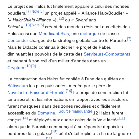
Le projet des Halos fut finalement appairé à celui des mondes
[
7
]
[
Note 5
]
boucliers,
un projet appelé « Alliance Halo/Bouclier »
[
12
]
(«
Halo/Shield Alliance
»),
ou «
Sword and
[
13
]
[
Note 6
]
Shield
»,
créant des mondes résistant aux effets des
Halos ainsi que
Mendicant Bias
, une
métarque
de classe
[
7
]
Contender
chargée de la stratégie globale contre le Parasite.
Mais le Didacte continua à décrier le projet de Faber,
diminuant les pouvoirs de la caste des
Serviteurs-Combattants
et menant à son exil d'un millier d'années dans un
[
10
]
[
9
]
Cryptum
.
La construction des Halos fut confiée à l'une des guildes de
Bâtisseurs
les plus puissantes, menée par le père de
[
14
]
Novelastre Faiseur d'Éternité
.
Le projet de construction fut
tenu secret, et les informations en rapport avec les structures
furent masquées dans des zones reculées et difficilement
[Source manquante]
accessibles du
Domaine
.
12 Halos furent
[
14
]
[
11
]
conçus
et déployés aux quatre coins de la Voie lactée
alors que le Parasite commençait à se répandre depuis les
[
15
]
bordures de la galaxie
où il s'était replié à la fin de la guerre
[
11
]