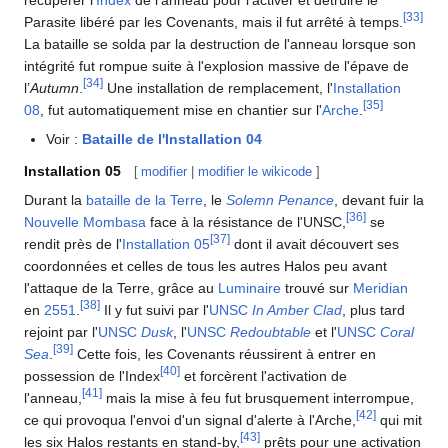
[
33
]
Parasite libéré par les Covenants, mais il fut arrêté à temps.
La bataille se solda par la destruction de l'anneau lorsque son
intégrité fut rompue suite à l'explosion massive de l'épave de
[
34
]
l’
Autumn
.
Une installation de remplacement, l'
Installation
[
35
]
08
, fut automatiquement mise en chantier sur l'
Arche
.
Voir :
Bataille de l'Installation 04
Installation 05
[
modifier
|
modifier le wikicode
]
Durant la
bataille de la Terre
, le
Solemn Penance
, devant fuir la
[
36
]
Nouvelle Mombasa
face à la résistance de l'UNSC,
se
[
37
]
rendit près de l'
Installation 05
dont il avait découvert ses
coordonnées et celles de tous les autres Halos peu avant
l'attaque de la Terre, grâce au
Luminaire
trouvé sur
Meridian
[
38
]
en
2551
.
Il y fut suivi par l'
UNSC
In Amber Clad
, plus tard
rejoint par l'
UNSC
Dusk
, l'
UNSC
Redoubtable
et l'
UNSC
Coral
[
39
]
Sea
.
Cette fois, les Covenants réussirent à entrer en
[
40
]
possession de l'Index
et forcèrent l'activation de
[
41
]
l'anneau,
mais la mise à feu fut brusquement interrompue,
[
42
]
ce qui provoqua l'envoi d'un signal d'alerte à l'Arche,
qui mit
[
43
]
les six Halos restants en stand-by,
prêts pour une activation