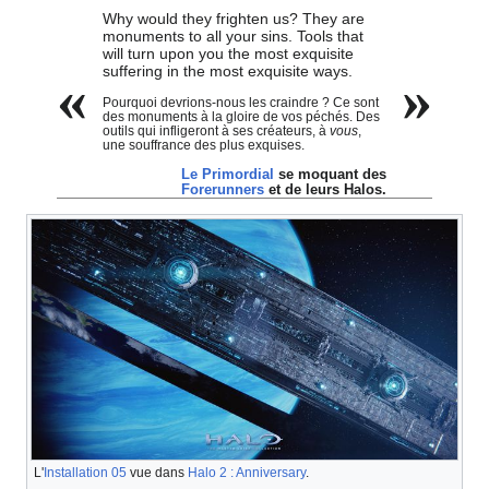
Why would they frighten us? They are
monuments to all your sins. Tools that
will turn upon you the most exquisite
suffering in the most exquisite ways.
«
»
Pourquoi devrions-nous les craindre ? Ce sont
des monuments à la gloire de vos péchés. Des
outils qui infligeront à ses créateurs, à
vous
,
une souffrance des plus exquises.
Le Primordial
se moquant des
Forerunners
et de leurs Halos.
L'
Installation 05
vue dans
Halo 2 : Anniversary
.