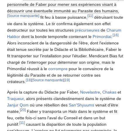
personnelle de Faber pour mener ses expériences visant à
découvrir une éventuelle immunité au Parasite des humains,
[Source manquante]
[
11
]
fit feu à basse puissance,
détruisant toute
vie dans le système. Le tir confirma également son effet
destructeur sur toutes les structures
précurseures
de
Charum
[
16
]
Hakkor
dont la bonde temporelle contenant le
Primordial
.
Alors inconscient de la dangerosité de l'être, dont l'existence
était tenue secrète par le Didacte et la Bibliothécaire, Faber le
fit transporter sur l'installation pour l'étudier. Mendicant Bias fut
chargé de l'interroger pour déterminer son origine, mais le
Primordial réussit à le
corrompre
pour le convaincre de la
légitimité du Parasite et de se retourner contre ses
[
18
]
[Source manquante]
[
19
]
créateurs.
Après la capture du Didacte par Faber,
Novelastre
,
Chakas
et
Traqueur
, alors présents clandestinement dans le système de
Janjur Qom
où une rébellion des
San'Shyuums
venait d'être
[
20
]
matée,
Faber y transporta un Halo dans le système et fit
feu, cette fois-ci sans l'aval du Conseil et dans un but
[
11
]
punitif.
causant la disparition de toute la population
san'shyuum. L'espèce ne fut néanmoins pas exterminée, la