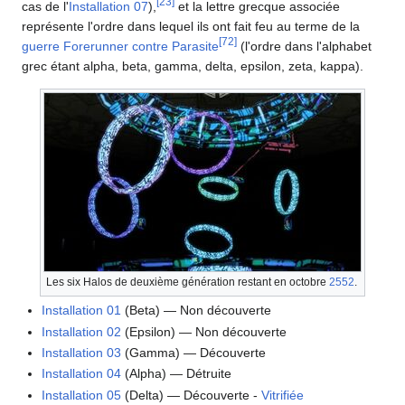
[
23
]
cas de l'
Installation 07
),
et la lettre grecque associée
représente l'ordre dans lequel ils ont fait feu au terme de la
[
72
]
guerre Forerunner contre Parasite
(l'ordre dans l'alphabet
grec étant alpha, beta, gamma, delta, epsilon, zeta, kappa).
Les six Halos de deuxième génération restant en octobre
2552
.
Installation 01
(Beta) — Non découverte
Installation 02
(Epsilon) — Non découverte
Installation 03
(Gamma) — Découverte
Installation 04
(Alpha) — Détruite
Installation 05
(Delta) — Découverte -
Vitrifiée