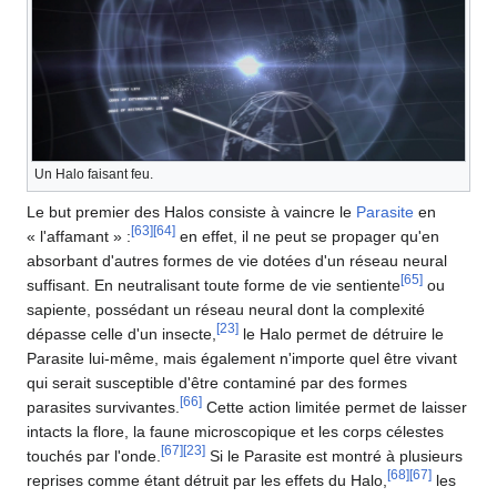
Un Halo faisant feu.
Le but premier des Halos consiste à vaincre le
Parasite
en
[
63
]
[
64
]
« l'affamant » :
en effet, il ne peut se propager qu'en
absorbant d'autres formes de vie dotées d'un réseau neural
[
65
]
suffisant. En neutralisant toute forme de vie sentiente
ou
sapiente, possédant un réseau neural dont la complexité
[
23
]
dépasse celle d'un insecte,
le Halo permet de détruire le
Parasite lui-même, mais également n'importe quel être vivant
qui serait susceptible d'être contaminé par des formes
[
66
]
parasites survivantes.
Cette action limitée permet de laisser
intacts la flore, la faune microscopique et les corps célestes
[
67
]
[
23
]
touchés par l'onde.
Si le Parasite est montré à plusieurs
[
68
]
[
67
]
reprises comme étant détruit par les effets du Halo,
les