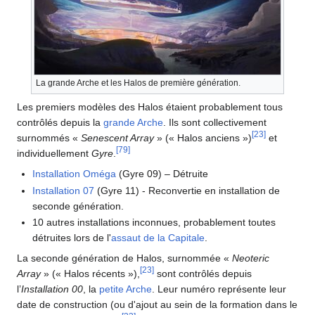
La grande Arche et les Halos de première génération.
Les premiers modèles des Halos étaient probablement tous
contrôlés depuis la
grande Arche
. Ils sont collectivement
[
23
]
surnommés «
Senescent Array
» (« Halos anciens »)
et
[
79
]
individuellement
Gyre
.
Installation Oméga
(Gyre 09) – Détruite
Installation 07
(Gyre 11) - Reconvertie en installation de
seconde génération.
10 autres installations inconnues, probablement toutes
détruites lors de l'
assaut de la Capitale
.
La seconde génération de Halos, surnommée «
Neoteric
[
23
]
Array
» (« Halos récents »),
sont contrôlés depuis
l’
Installation 00
, la
petite Arche
. Leur numéro représente leur
date de construction (ou d'ajout au sein de la formation dans le