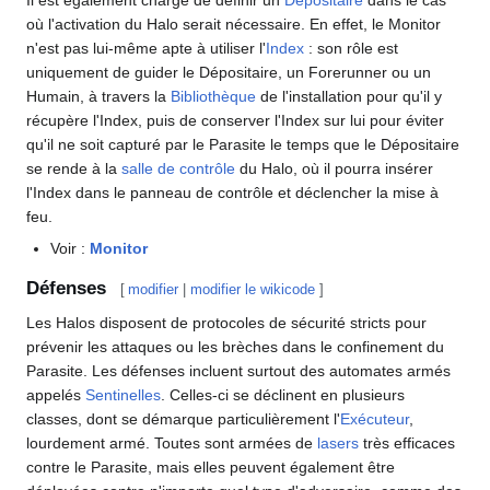
Il est également chargé de définir un
Dépositaire
dans le cas
où l'activation du Halo serait nécessaire. En effet, le Monitor
n'est pas lui-même apte à utiliser l'
Index
: son rôle est
uniquement de guider le Dépositaire, un Forerunner ou un
Humain, à travers la
Bibliothèque
de l'installation pour qu'il y
récupère l'Index, puis de conserver l'Index sur lui pour éviter
qu'il ne soit capturé par le Parasite le temps que le Dépositaire
se rende à la
salle de contrôle
du Halo, où il pourra insérer
l'Index dans le panneau de contrôle et déclencher la mise à
feu.
Voir :
Monitor
Défenses
[
modifier
|
modifier le wikicode
]
Les Halos disposent de protocoles de sécurité stricts pour
prévenir les attaques ou les brèches dans le confinement du
Parasite. Les défenses incluent surtout des automates armés
appelés
Sentinelles
. Celles-ci se déclinent en plusieurs
classes, dont se démarque particulièrement l'
Exécuteur
,
lourdement armé. Toutes sont armées de
lasers
très efficaces
contre le Parasite, mais elles peuvent également être