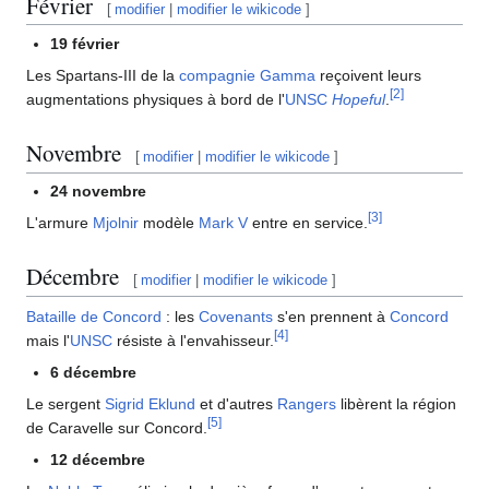
Février
[
modifier
|
modifier le wikicode
]
19 février
Les Spartans-III de la
compagnie Gamma
reçoivent leurs
[
2
]
augmentations physiques à bord de l'
UNSC
Hopeful
.
Novembre
[
modifier
|
modifier le wikicode
]
24 novembre
[
3
]
L'armure
Mjolnir
modèle
Mark V
entre en service.
Décembre
[
modifier
|
modifier le wikicode
]
Bataille de Concord
: les
Covenants
s'en prennent à
Concord
[
4
]
mais l'
UNSC
résiste à l'envahisseur.
6 décembre
Le sergent
Sigrid Eklund
et d'autres
Rangers
libèrent la région
[
5
]
de Caravelle sur Concord.
12 décembre