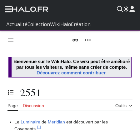
Aller
Actualité
Collection
WikiHalo
Création
au
contenu
Menu principal
Apparence
Outils personnels
Bienvenue sur le
WikiHalo
. Ce wiki peut être amélioré
par tous les visiteurs, même sans créer de compte.
Découvrez comment contribuer.
2551
Basculer la table des matières
Page
Discussion
Outils
Le
Luminaire
de
Meridian
est découvert par les
[
1
]
Covenants.