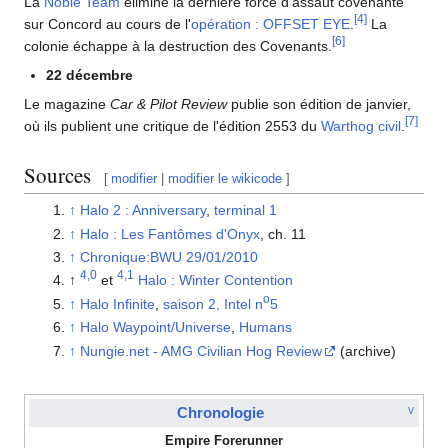
La
Noble Team
élimine la dernière force d'assaut covenante
[
4
]
sur Concord au cours de l'
opération : OFFSET EYE
.
La
[
6
]
colonie échappe à la destruction des Covenants.
22 décembre
Le magazine
Car & Pilot Review
publie son édition de janvier,
[
7
]
où ils publient une critique de l'édition 2553 du
Warthog civil
.
Sources
[
modifier
|
modifier le wikicode
]
↑
Halo 2 : Anniversary
,
terminal 1
↑
Halo : Les Fantômes d'Onyx
, ch. 11
↑
Chronique:BWU 29/01/2010
4,0
4,1
↑
et
Halo : Winter Contention
o
↑
Halo Infinite
,
saison 2, Intel n
5
↑
Halo Waypoint/Universe
,
Humans
↑
Nungie.net - AMG Civilian Hog Review
(archive)
Chronologie
V
Empire Forerunner