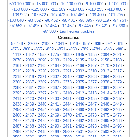
-500 100 000
•
-15 000 000
•
-10 100 000
•
-9 100 000
•
-1 100 000
•
-150 000
•
-125 000
•
-111 209
•
-110 862
•
-110 255
•
-110 000
•
-108 992
•
-107 522
•
-107 472
•
-107 469
•
-106 400
•
-101 295
•
-100 040
•
-98 552
•
-98 452
•
-98 401
•
-98 395
•
-98 119
•
-97 764
•
-97 552
•
-97 495
•
-97 464
•
-97 452
•
-97 445
•
-97 421
•
-97 368
•
-97 300
•
Les heures troubles
Croissance
-57 448
•
-2200
•
-2100
•
-1041
•
-1018
•
-957
•
-938
•
-921
•
-918
•
-876
•
-860
•
-855
•
-852
•
-851
•
-850
•
-789
•
-784
•
-648
•
-480
•
1112
•
1342
•
1552
•
1775
•
1939
•
1945
•
1995
•
2004
•
2021
•
2070
•
2080
•
2090
•
2103
•
2129
•
2135
•
2142
•
2158
•
2160
•
2161
•
2162
•
2163
•
2164
•
2165
•
2166
•
2167
•
2170
•
2178
•
2215
•
2218
•
2220
•
2263
•
2291
•
2302
•
2310
•
2313
•
2317
•
2318
•
2319
•
2321
•
2332
•
2349
•
2362
•
2363
•
2364
•
2365
•
2366
•
2367
•
2369
•
2370
•
2373
•
2375
•
2377
•
2378
•
2379
•
2380
•
2381
•
2386
•
2387
•
2388
•
2389
•
2390
•
2391
•
2392
•
2395
•
2396
•
2397
•
2401
•
2410
•
2412
•
2413
•
2414
•
2415
•
2419
•
2420
•
2421
•
2430
•
2431
•
2433
•
2435
•
2436
•
2437
•
2438
•
2439
•
2440
•
2441
•
2444
•
2446
•
2447
•
2448
•
2449
•
2450
•
2453
•
2454
•
2456
•
2458
•
2460
•
2461
•
2462
•
2465
•
2466
•
2467
•
2468
•
2469
•
2470
•
2471
•
2473
•
2475
•
2476
•
2477
•
2478
•
2479
•
2480
•
2481
•
2482
•
2483
•
2485
•
2486
•
2487
•
2488
•
2489
•
2490
•
2491
•
2492
•
2493
•
2494
•
2495
•
2496
•
2497
•
2498
•
2499
•
2500
•
2501
•
2502
•
2503
•
2504
•