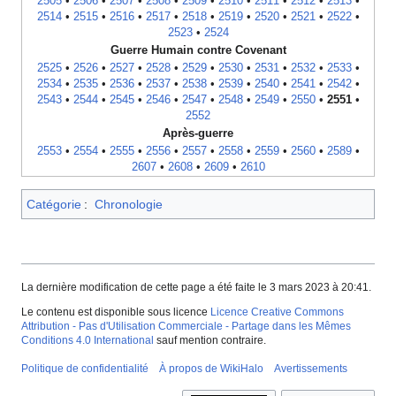
2505
•
2506
•
2507
•
2508
•
2509
•
2510
•
2511
•
2512
•
2513
•
2514
•
2515
•
2516
•
2517
•
2518
•
2519
•
2520
•
2521
•
2522
•
2523
•
2524
Guerre Humain contre Covenant
2525
•
2526
•
2527
•
2528
•
2529
•
2530
•
2531
•
2532
•
2533
•
2534
•
2535
•
2536
•
2537
•
2538
•
2539
•
2540
•
2541
•
2542
•
2543
•
2544
•
2545
•
2546
•
2547
•
2548
•
2549
•
2550
•
2551
•
2552
Après-guerre
2553
•
2554
•
2555
•
2556
•
2557
•
2558
•
2559
•
2560
•
2589
•
2607
•
2608
•
2609
•
2610
Catégorie
:
Chronologie
La dernière modification de cette page a été faite le 3 mars 2023 à 20:41.
Le contenu est disponible sous licence
Licence Creative Commons
Attribution - Pas d'Utilisation Commerciale - Partage dans les Mêmes
Conditions 4.0 International
sauf mention contraire.
Politique de confidentialité
À propos de WikiHalo
Avertissements