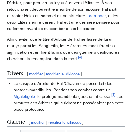
l'Arbiter, pour prouver sa loyauté envers l'Alliance. À son
retour, ayant découvert le meurtre de son épouse, Fal partit
affronter Haka au sommet d'une structure
forerunner
, et les
deux Élites s'entretuèrent. Fal eut une dernière pensée pour
sa femme avant de succomber à ses blessures.
Afin d'éviter que le titre d'Arbiter de Fal ne fasse de lui un
martyr parmi les Sangheilis, les Hiérarques modifièrent sa
signification et en firent la marque des guerriers déshonorés
[
4
]
cherchant la rédemption dans la mort.
Divers
[
modifier
|
modifier le wikicode
]
Le casque d'Arbiter de Fal 'Chavamee possédait des
protège-mandibules. Pendant son combat contre un
[
4
]
Mgalekgolo
, le protège-mandibule gauche fut cassé.
Les
armures des Arbiters qui suivirent ne possédaient pas cette
pièce protectrice.
Galerie
[
modifier
|
modifier le wikicode
]