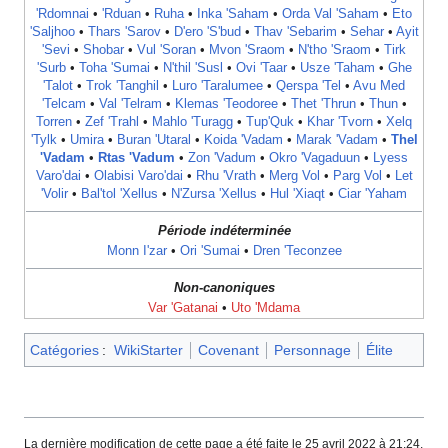
'Rdomnai
•
'Rduan
•
Ruha
•
Inka 'Saham
•
Orda Val 'Saham
•
Eto
'Saljhoo
•
Thars 'Sarov
•
D'ero 'S'bud
•
Thav 'Sebarim
•
Sehar
•
Ayit
'Sevi
•
Shobar
•
Vul 'Soran
•
Mvon 'Sraom
•
N'tho 'Sraom
•
Tirk
'Surb
•
Toha 'Sumai
•
N'thil 'Susl
•
Ovi 'Taar
•
Usze 'Taham
•
Ghe
'Talot
•
Trok 'Tanghil
•
Luro 'Taralumee
•
Qerspa 'Tel
•
Avu Med
'Telcam
•
Val 'Telram
•
Klemas 'Teodoree
•
Thet 'Thrun
•
Thun
•
Torren
•
Zef 'Trahl
•
Mahlo 'Turagg
•
Tup'Quk
•
Khar 'Tvorn
•
Xelq
'Tylk
•
Umira
•
Buran 'Utaral
•
Koida 'Vadam
•
Marak 'Vadam
•
Thel
'Vadam
•
Rtas 'Vadum
•
Zon 'Vadum
•
Okro 'Vagaduun
•
Lyess
Varo'dai
•
Olabisi Varo'dai
•
Rhu 'Vrath
‎ •
Merg Vol
•
Parg Vol
•
Let
'Volir
•
Bal'tol 'Xellus
•
N'Zursa 'Xellus
•
Hul 'Xiaqt
•
Ciar 'Yaham
Période indéterminée
Monn I'zar
•
Ori 'Sumai
•
Dren 'Teconzee
Non-canoniques
Var 'Gatanai
•
Uto 'Mdama
Catégories
:
WikiStarter
Covenant
Personnage
Élite
La dernière modification de cette page a été faite le 25 avril 2022 à 21:24.