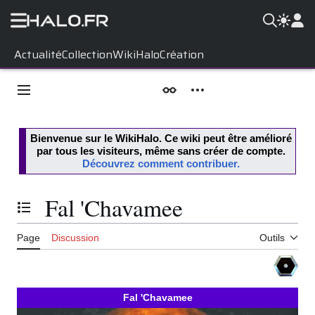
Aller
Actualité
Collection
WikiHalo
Création
au
contenu
Menu principal
Apparence
Outils personnels
Bienvenue sur le
WikiHalo
. Ce wiki peut être amélioré
par tous les visiteurs, même sans créer de compte.
Découvrez comment contribuer.
Fal 'Chavamee
Basculer la table des matières
Page
Discussion
Outils
Fal 'Chavamee