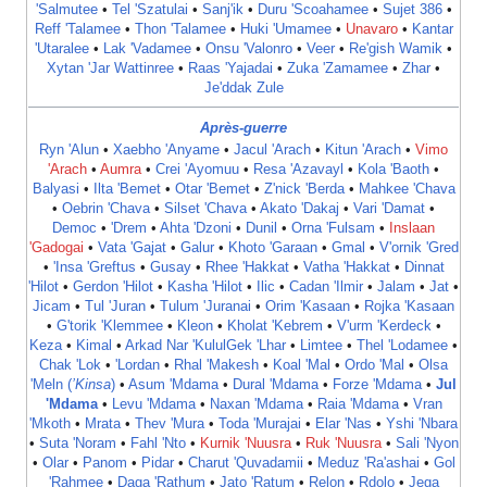
'Salmutee
•
Tel 'Szatulai
•
Sanj'ik
•
Duru 'Scoahamee
•
Sujet 386
•
Reff 'Talamee
•
Thon 'Talamee
•
Huki 'Umamee
•
Unavaro
•
Kantar
'Utaralee
•
Lak 'Vadamee
•
Onsu 'Valonro
•
Veer
•
Re'gish Wamik
•
Xytan 'Jar Wattinree
•
Raas 'Yajadai
•
Zuka 'Zamamee
•
Zhar
•
Je'ddak Zule
Après-guerre
Ryn 'Alun
•
Xaebho 'Anyame
•
Jacul 'Arach
•
Kitun 'Arach
•
Vimo
'Arach
•
Aumra
•
Crei 'Ayomuu
•
Resa 'Azavayl
•
Kola 'Baoth
•
Balyasi
•
Ilta 'Bemet
•
Otar 'Bemet
•
Z'nick 'Berda
•
Mahkee 'Chava
•
Oebrin 'Chava
•
Silset 'Chava
•
Akato 'Dakaj
•
Vari 'Damat‎
•
Democ
•
'Drem
•
Ahta 'Dzoni
‎ •
Dunil
•
Orna 'Fulsam
•
Inslaan
'Gadogai
•
Vata 'Gajat
•
Galur
•
Khoto 'Garaan
•
Gmal
•
V'ornik 'Gred
•
'Insa 'Greftus
•
Gusay
•
Rhee 'Hakkat
•
Vatha 'Hakkat‎
•
Dinnat
'Hilot
•
Gerdon 'Hilot
•
Kasha 'Hilot
•
Ilic
•
Cadan 'Ilmir
•
Jalam
•
Jat
•
Jicam
•
Tul 'Juran
•
Tulum 'Juranai
•
Orim 'Kasaan
•
Rojka 'Kasaan
•
G'torik 'Klemmee
•
Kleon
•
Kholat 'Kebrem
•
V'urm 'Kerdeck
•
Keza
•
Kimal
•
Arkad Nar 'Kulul
Gek 'Lhar
•
Limtee
•
Thel 'Lodamee
•
Chak 'Lok
•
'Lordan
•
Rhal 'Makesh
•
Koal 'Mal
•
Ordo 'Mal
‎ •
Olsa
'Meln (
’Kinsa
)
•
Asum 'Mdama
•
Dural 'Mdama
•
Forze 'Mdama
•
Jul
'Mdama
•
Levu 'Mdama
•
Naxan 'Mdama
•
Raia 'Mdama
•
Vran
'Mkoth
•
Mrata
•
Thev 'Mura
•
Toda 'Murajai
•
Elar 'Nas
•
Yshi 'Nbara
•
Suta 'Noram
•
Fahl 'Nto
•
Kurnik 'Nuusra
•
Ruk 'Nuusra
•
Sali 'Nyon
•
Olar
•
Panom
•
Pidar
•
Charut 'Quvadamii
•
Meduz 'Ra'ashai
•
Gol
'Rahmee
•
Daga 'Rathum
•
Jato 'Ratum
•
Relon
•
Rdolo
•
Jega