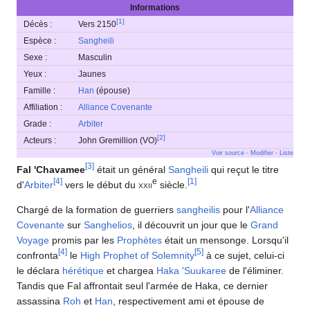
Informations
[
1
]
Décès :
Vers 2150
Espèce :
Sangheili
Sexe :
Masculin
Yeux :
Jaunes
Famille :
Han
(épouse)
Affiliation :
Alliance Covenante
Grade :
Arbiter
[
2
]
Acteurs :
John Gremillion (VO)
Voir source
-
Modifier
-
Liste
[
3
]
Fal 'Chavamee
était un général
Sangheili
qui reçut le titre
[
4
]
e
[
1
]
d'
Arbiter
vers le début du
xxii
siècle.
Chargé de la formation de guerriers
sangheilis
pour l'
Alliance
Covenante
sur
Sanghelios
, il découvrit un jour que le
Grand
Voyage
promis par les
Prophètes
était un mensonge. Lorsqu'il
[
4
]
[
5
]
confronta
le
High Prophet of Solemnity
à ce sujet, celui-ci
le déclara
hérétique
et chargea
Haka 'Suukaree
de l'éliminer.
Tandis que Fal affrontait seul l'armée de Haka, ce dernier
assassina
Roh
et
Han
, respectivement ami et épouse de