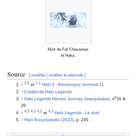
Mort de Fal 'Chavamee
et Haka.
Source
[
modifier
|
modifier le wikicode
]
1,0
1,1
↑
et
Halo 2 : Anniversary
,
terminal 11
↑
Crédits de Halo Legends
o
↑
Halo Legends Heroes Journey Sweepstakes
, n
16 &
20
4,0
4,1
4,2
4,3
↑
et
Halo Legends : Le duel
↑
Halo Encyclopedia (2022)
, p. 245