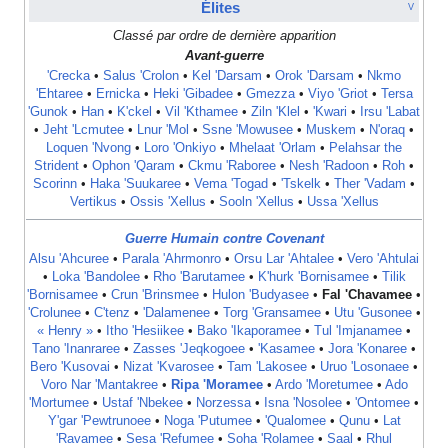
Élites
V
Classé par ordre de dernière apparition
Avant-guerre
'Crecka
•
Salus 'Crolon
•
Kel 'Darsam
•
Orok 'Darsam
•
Nkmo
'Ehtaree
•
Ernicka
•
Heki 'Gibadee
•
Gmezza
•
Viyo 'Griot
•
Tersa
'Gunok
•
Han
•
K'ckel
•
Vil 'Kthamee
•
Ziln 'Klel
•
'Kwari
•
Irsu 'Labat
•
Jeht 'Lcmutee
•
Lnur 'Mol
•
Ssne 'Mowusee
•
Muskem
•
N'oraq
•
Loquen 'Nvong
•
Loro 'Onkiyo
•
Mhelaat 'Orlam
•
Pelahsar the
Strident
•
Ophon 'Qaram
•
Ckmu 'Raboree
•
Nesh 'Radoon
•
Roh
•
Scorinn
•
Haka 'Suukaree
•
Vema 'Togad
•
'Tskelk
•
Ther 'Vadam
•
Vertikus
•
Ossis 'Xellus
•
Sooln 'Xellus
•
Ussa 'Xellus
Guerre Humain contre Covenant
Alsu 'Ahcuree
•
Parala 'Ahrmonro
•
Orsu Lar 'Ahtalee
•
Vero 'Ahtulai
•
Loka 'Bandolee
•
Rho 'Barutamee
•
K'hurk 'Bornisamee
•
Tilik
'Bornisamee
•
Crun 'Brinsmee
•
Hulon 'Budyasee
•
Fal 'Chavamee
•
'Crolunee
•
C'tenz
•
'Dalamenee
•
Torg 'Gransamee
•
Utu 'Gusonee
•
« Henry »
•
Itho 'Hesiikee
•
Bako 'Ikaporamee
•
Tul 'Imjanamee
•
Tano 'Inanraree
•
Zasses 'Jeqkogoee
•
'Kasamee
•
Jora 'Konaree
•
Bero 'Kusovai
•
Nizat 'Kvarosee
•
Tam 'Lakosee
•
Uruo 'Losonaee
•
Voro Nar 'Mantakree
•
Ripa 'Moramee
•
Ardo 'Moretumee
•
Ado
'Mortumee
•
Ustaf 'Nbekee
•
Norzessa
•
Isna 'Nosolee
•
'Ontomee
•
Y'gar 'Pewtrunoee
•
Noga 'Putumee
•
'Qualomee
•
Qunu
•
Lat
'Ravamee
•
Sesa 'Refumee
•
Soha 'Rolamee
•
Saal
•
Rhul