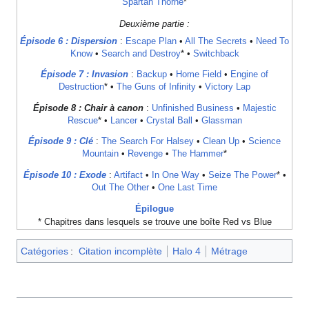
Spartan Thorne
*
Deuxième partie :
Épisode 6 : Dispersion
:
Escape Plan
•
All The Secrets
•
Need To
Know
•
Search and Destroy
* •
Switchback
Épisode 7 : Invasion
:
Backup
•
Home Field
•
Engine of
Destruction
* •
The Guns of Infinity
•
Victory Lap
Épisode 8 : Chair à canon
:
Unfinished Business
•
Majestic
Rescue
* •
Lancer
•
Crystal Ball
•
Glassman
Épisode 9 : Clé
:
The Search For Halsey
•
Clean Up
•
Science
Mountain
•
Revenge
•
The Hammer
*
Épisode 10 : Exode
:
Artifact
•
In One Way
•
Seize The Power
* •
Out The Other
•
One Last Time
Épilogue
* Chapitres dans lesquels se trouve une boîte Red vs Blue
Catégories
:
Citation incomplète
Halo 4
Métrage