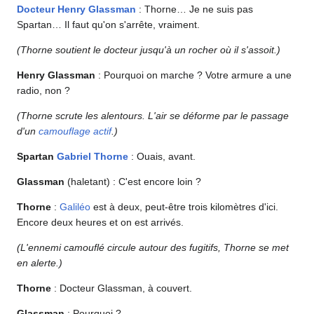
Docteur
Henry Glassman
: Thorne… Je ne suis pas
Spartan… Il faut qu'on s'arrête, vraiment.
(Thorne soutient le docteur jusqu'à un rocher où il s'assoit.)
Henry Glassman
: Pourquoi on marche ? Votre armure a une
radio, non ?
(Thorne scrute les alentours. L'air se déforme par le passage
d'un
camouflage actif
.)
Spartan
Gabriel Thorne
: Ouais, avant.
Glassman
(haletant) : C'est encore loin ?
Thorne
:
Galiléo
est à deux, peut-être trois kilomètres d'ici.
Encore deux heures et on est arrivés.
(L'ennemi camouflé circule autour des fugitifs, Thorne se met
en alerte.)
Thorne
: Docteur Glassman, à couvert.
Glassman
: Pourquoi ?