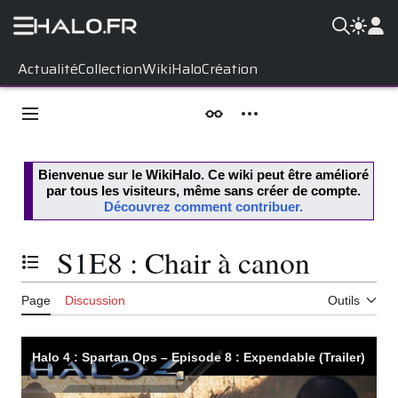
Aller
Actualité
Collection
WikiHalo
Création
au
contenu
Menu principal
Apparence
Outils personnels
Bienvenue sur le
WikiHalo
. Ce wiki peut être amélioré
par tous les visiteurs, même sans créer de compte.
Découvrez comment contribuer.
S1E8 : Chair à canon
Basculer la table des matières
Page
Discussion
Outils
Halo 4 : Spartan Ops – Episode 8 : Expendable (Trailer)