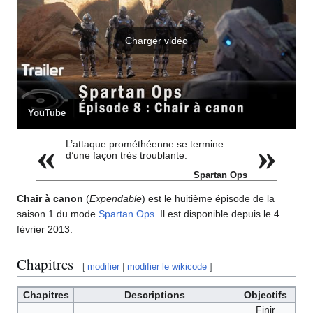
Charger vidéo
YouTube
«
»
L’attaque prométhéenne se termine
d’une façon très troublante.
Spartan Ops
Chair à canon
(
Expendable
) est le huitième épisode de la
saison 1 du mode
Spartan Ops
. Il est disponible depuis le 4
février 2013.
Chapitres
[
modifier
|
modifier le wikicode
]
Chapitres
Descriptions
Objectifs
Finir