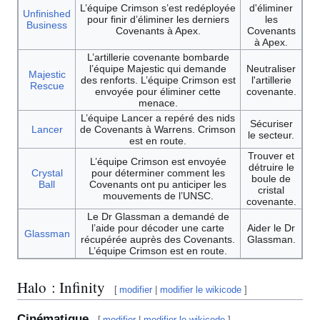
L’équipe Crimson s’est redéployée
d'éliminer
Unfinished
pour finir d’éliminer les derniers
les
Business
Covenants à Apex.
Covenants
à Apex.
L’artillerie covenante bombarde
l’équipe Majestic qui demande
Neutraliser
Majestic
des renforts. L’équipe Crimson est
l'artillerie
Rescue
envoyée pour éliminer cette
covenante.
menace.
L’équipe Lancer a repéré des nids
Sécuriser
Lancer
de Covenants à Warrens. Crimson
le secteur.
est en route.
Trouver et
L’équipe Crimson est envoyée
détruire le
Crystal
pour déterminer comment les
boule de
Ball
Covenants ont pu anticiper les
cristal
mouvements de l’UNSC.
covenante.
Le Dr Glassman a demandé de
l’aide pour décoder une carte
Aider le Dr
Glassman
récupérée auprès des Covenants.
Glassman.
L’équipe Crimson est en route.
Halo : Infinity
[
modifier
|
modifier le wikicode
]
Cinématique
[
modifier
|
modifier le wikicode
]