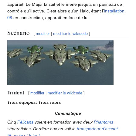
apparaît. Le Major la suit et le mène jusqu’à un panneau de
contrôle qu’il active. C’est alors qu’un Halo, étant l’
Installation
08
en construction, apparaît en face de lui.
Scénario
[
modifier
|
modifier le wikicode
]
Trident
[
modifier
|
modifier le wikicode
]
Trois équipes. Trois tours
Cinématique
Cinq
Pélicans
volent en formation avec deux
Phantoms
séparatistes. Derrière eux on voit le
transporteur d'assaut
Shadow of Intent
.