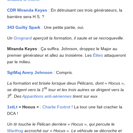
CDR
Miranda Keyes
: En détruisant ces trois générateurs, la
barrière sera H.S. ?
343 Guilty Spark
: Une petite partie, oui.
Un
Grognard
aperçoit la formation, il saute et se recroqueville
.
Miranda Keyes
: Ça suffira. Johnson, droppez le Major au
premier générateur et allez au troisième. Les
Élites
attaqueront
par le milieu.
SgtMaj
Avery Johnson
: Compris.
La formation est brisée lorsque deux Pélicans, dont « Hocus »,
re
se dirigent vers la 1
tour et les trois autres se dirigent vers la
e
3
. Des
Apparitions anti-aériennes
tirent sur eux.
1stLt
« Hocus »
:
Charlie Foxtrot
! La tour une fait cracher la
DCA !
Un tir touche le Pélican derrière « Hocus », qui percute le
Warthog
accroché sur « Hocus ». Le véhicule se décroche et