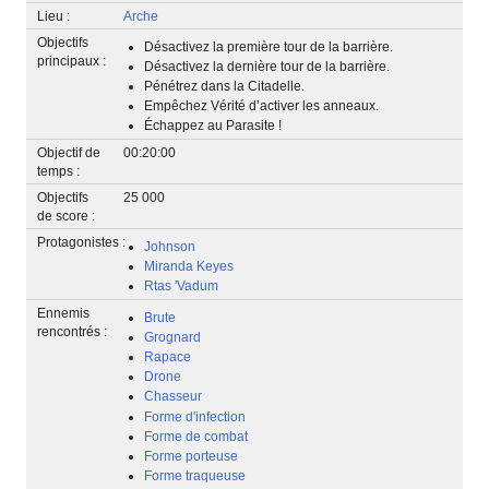
Lieu :
Arche
Objectifs
Désactivez la première tour de la barrière.
principaux :
Désactivez la dernière tour de la barrière.
Pénétrez dans la Citadelle.
Empêchez Vérité d’activer les anneaux.
Échappez au Parasite !
Objectif de
00:20:00
temps :
Objectifs
25 000
de score :
Protagonistes :
Johnson
Miranda Keyes
Rtas 'Vadum
Ennemis
Brute
rencontrés :
Grognard
Rapace
Drone
Chasseur
Forme d'infection
Forme de combat
Forme porteuse
Forme traqueuse