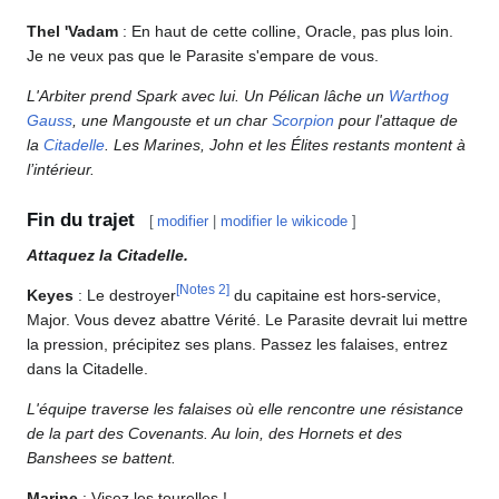
Thel 'Vadam
: En haut de cette colline, Oracle, pas plus loin.
Je ne veux pas que le Parasite s'empare de vous.
L'Arbiter prend Spark avec lui. Un Pélican lâche un
Warthog
Gauss
, une Mangouste et un char
Scorpion
pour l'attaque de
la
Citadelle
. Les Marines, John et les Élites restants montent à
l’intérieur.
Fin du trajet
[
modifier
|
modifier le wikicode
]
Attaquez la Citadelle.
[
Notes 2
]
Keyes
: Le destroyer
du capitaine est hors-service,
Major. Vous devez abattre Vérité. Le Parasite devrait lui mettre
la pression, précipitez ses plans. Passez les falaises, entrez
dans la Citadelle.
L'équipe traverse les falaises où elle rencontre une résistance
de la part des Covenants. Au loin, des Hornets et des
Banshees se battent.
Marine
: Visez les tourelles !