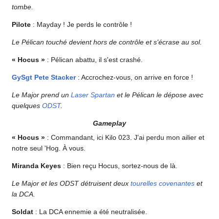
tombe.
Pilote
: Mayday ! Je perds le contrôle !
Le Pélican touché devient hors de contrôle et s'écrase au sol.
« Hocus »
: Pélican abattu, il s'est crashé.
GySgt
Pete Stacker
: Accrochez-vous, on arrive en force !
Le Major prend un
Laser Spartan
et le Pélican le dépose avec
quelques
ODST
.
Gameplay
« Hocus »
: Commandant, ici Kilo 023. J'ai perdu mon ailier et
notre seul 'Hog. À vous.
Miranda Keyes
: Bien reçu Hocus, sortez-nous de là.
Le Major et les ODST détruisent deux
tourelles covenantes
et
la DCA.
Soldat
: La DCA ennemie a été neutralisée.