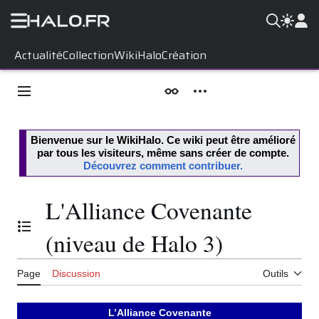
Aller
Actualité
Collection
WikiHalo
Création
au
contenu
Menu principal
Apparence
Outils personnels
Bienvenue sur le
WikiHalo
. Ce wiki peut être amélioré
par tous les visiteurs, même sans créer de compte.
Découvrez comment contribuer.
L'Alliance Covenante
Basculer la table des matières
(niveau de Halo 3)
Page
Discussion
Outils
L’Alliance Covenante