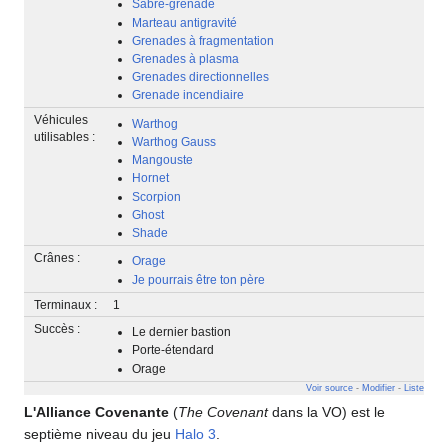
Sabre-grenade
Marteau antigravité
Grenades à fragmentation
Grenades à plasma
Grenades directionnelles
Grenade incendiaire
Véhicules
Warthog
utilisables :
Warthog Gauss
Mangouste
Hornet
Scorpion
Ghost
Shade
Crânes :
Orage
Je pourrais être ton père
Terminaux :
1
Succès :
Le dernier bastion
Porte-étendard
Orage
Voir source
-
Modifier
-
Liste
L'Alliance Covenante
(
The Covenant
dans la VO) est le
septième niveau du jeu
Halo 3
.