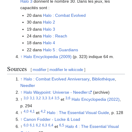
Halo 3
donnent le nombre 30. Dans les jeux, les
capacités sont :
20 dans
Halo : Combat Evolved
30 dans
Halo 2
19 dans
Halo 3
24 dans
Halo : Reach
18 dans
Halo 4
22 dans
Halo 5 : Guardians
↑
Halo Encyclopedia (2009)
(p. 323) indique 64 m.
Sources
[
modifier
|
modifier le wikicode
]
↑
Halo : Combat Evolved Anniversary
,
Bibliothèque
,
Needler
↑
Halo Waypoint: Universe - Needler
(archive)
3,0
3,1
3,2
3,3
3,4
3,5
3,6
↑
et
Halo Encyclopedia (2022)
,
p. 294
4,0
4,1
4,2
↑
et
Halo : The Essential Visual Guide
, p. 128
↑
Canon Fodder - Locke & Load
6,0
6,1
6,2
6,3
6,4
6,5
↑
et
Halo 4 : The Essential Visual