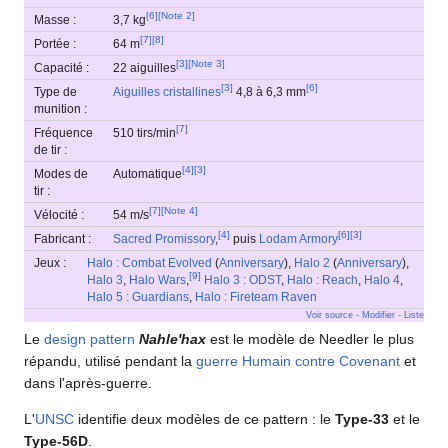
[
6
]
[
Note 2
]
Masse :
3,7 kg
[
7
]
[
8
]
Portée :
64 m
[
3
]
[
Note 3
]
Capacité :
22 aiguilles
[
3
]
[
6
]
Type de
Aiguilles cristallines
4,8 à 6,3 mm
munition :
[
7
]
Fréquence
510 tirs/min
de tir :
[
4
]
[
3
]
Modes de
Automatique
tir :
[
7
]
[
Note 4
]
Vélocité :
54 m/s
[
4
]
[
6
]
[
3
]
Fabricant :
Sacred Promissory
,
puis
Lodam Armory
Jeux :
Halo : Combat Evolved
(
Anniversary
),
Halo 2
(
Anniversary
),
[
9
]
Halo 3
,
Halo Wars
,
Halo 3 : ODST
,
Halo : Reach
,
Halo 4
,
Halo 5 : Guardians
,
Halo : Fireteam Raven
Voir source
-
Modifier
-
Liste
Le
design pattern
Nahle'hax
est le modèle de Needler le plus
répandu, utilisé pendant la
guerre Humain contre Covenant
et
dans l'après-guerre.
L'
UNSC
identifie deux modèles de ce pattern : le
Type-33
et le
Type-56D
.