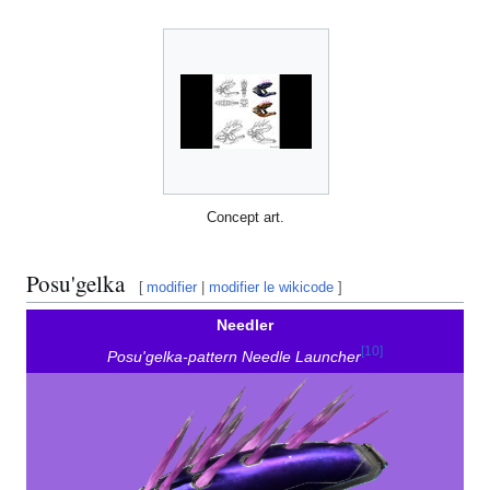
Concept art.
Posu'gelka
[
modifier
|
modifier le wikicode
]
Needler
[
10
]
Posu'gelka-pattern Needle Launcher