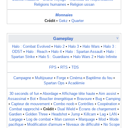
Religions humaines
•
Religion ussan
Monnaies
Crédit
•
Gekz
•
Quarter
Gameplay
V
Halo : Combat Evolved
•
Halo 2
•
Halo 3
•
Halo Wars
•
Halo 3 :
ODST
•
Halo : Reach
•
Halo 4
•
Halo : Spartan Assault
•
Halo :
Spartan Strike
•
Halo 5 : Guardians
•
Halo Wars 2
•
Halo Infinite
FPS
•
RTS
•
TDS
Campagne
•
Multijoueur
•
Forge
•
Cinéma
•
Baptême du feu
•
Spartan Ops
•
Académie
30 seconds of fun
•
Abordage
•
Affichage tête haute
•
Aim assist
•
Assassinat
•
Bot
•
Bouclier énergétique
•
Bravoure
•
Bug
•
Camping
•
Capteur de mouvement
•
Combo noob
•
Contrôles
•
Coopération
•
Combat rapproché
•
Crédit
•
Dual Wield
•
Écrans de chargement
•
Gardien
•
Golden Three
•
Headshot
•
Jump
•
Killcam
•
Lag
•
LAN
•
Largage
•
Log de combat
•
Man cannon
•
Marquage
•
Mod
•
Mode
pacifique
•
Modification d'armure
•
Niveaux de difficulté
•
No Scope