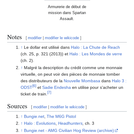
Armurerie de début de
mission dans Spartan
Assault.
Notes
[
modifier
|
modifier le wikicode
]
↑
Le dollar est utilisé dans
Halo : La Chute de Reach
(ch. 25, p. 321 (2013)) et
Halo : Les Mondes de verre
(ch. 2).
↑
Malgré la description du crédit comme une monnaie
virtuelle, on peut voir des pièces de monnaie tomber
des distributeurs de la
Nouvelle Mombasa
dans
Halo 3 :
[
6
]
ODST
et
Sadie Endesha
en utilise pour s'acheter un
[
7
]
ticket de train.
Sources
[
modifier
|
modifier le wikicode
]
↑
Bungie.net
,
The M6G Pistol
↑
Halo : Evolutions
,
Headhunters
,
ch. 3
↑
Bungie.net - AMG Civilian Hog Review (archive)