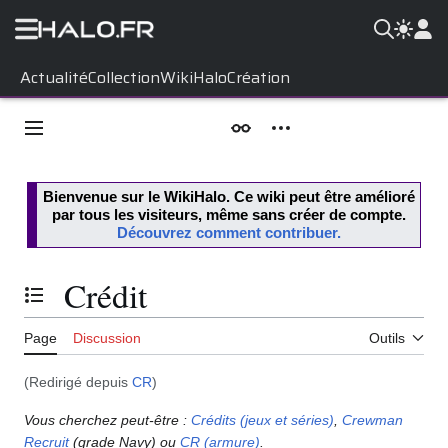
Aller
Actualité
Collection
WikiHalo
Création
au
contenu
Menu principal
Apparence
Outils personnels
Bienvenue sur le
WikiHalo
. Ce wiki peut être amélioré
par tous les visiteurs, même sans créer de compte.
Découvrez comment contribuer.
Crédit
Basculer la table des matières
Page
Discussion
Outils
(Redirigé depuis
CR
)
Vous cherchez peut-être :
Crédits (jeux et séries)
,
Crewman
Recruit
(grade Navy) ou
CR (armure)
.