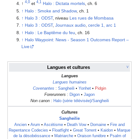
4,0
4,1
↑
et
Halo : Dictata mortels
, ch. 6
↑
Halo : Smoke and Shadow
, ch. 1
↑
Halo 3 : ODST
, niveau
Les rues de Mombasa
↑
Halo 3 : ODST
,
Journaux audio
,
cercle 1, arc 1
↑
Halo : Le Baptême du feu
, ch. 16
↑
Halo Waypoint: News - Season 1 Outcomes Report –
Live
Langues et cultures
V
Langues
Langues humaines
Covenantes
:
Sangheili
•
Yonhet
•
Pidgin
Forerunners
:
Digon
•
Jagon
Non canon
:
Halo (série télévisée)/Sangheili
Cultures
Sangheilie
Ancien
•
Arum
•
Ascétisme
•
Death Vow
•
Domaine
•
Fire and
Repentance Codecies
•
Floatfight
•
Great Torrent
•
Kaidon
•
Marque
de la désobéissance
•
Matriarche
•
Oraison funèbre
•
Psalm of