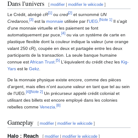
Dans l'univers
[
modifier
|
modifier le wikicode
]
[
1
]
[
2
]
Le Crédit, abrégé
cR
ou
cred
et surnommé
UN
[
3
]
[
Note 1
]
Credaroos
,
est la
monnaie
utilisée par l'
UEG
.
Il s'agit
d'une monnaie virtuelle et les paiement se font
[
4
]
automatiquement par puce,
ou via un système de carte en
plastique flexible dont la couleur indique la valeur (une orange
valant 250 cR), coupée en deux et partagée entre les deux
participants de la transaction. La seule banque humaine
[
5
]
connue est
African Trust
.
L'équivalent du crédit chez les
Kig-
Yars
est le
Gekz
.
De la monnaie physique existe encore, comme des pièces
d'argent, mais elles n'ont aucune valeur en tant que tel au sein
[
4
]
[
Note 2
]
de l'UEG.
Un précurseur appelé crédit colonial et
utilisant des billets est encore employé dans les colonies
[
8
]
rebelles comme
Venezia
.
Gameplay
[
modifier
|
modifier le wikicode
]
Halo : Reach
[
modifier
|
modifier le wikicode
]