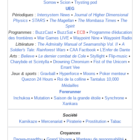
Sorrow
•
Scion
•
Trysting pod
UEG
Périodiques
:
Intersystem News
•
Journal of Higher Dimensional
Physics
•
STARS
•
The Magellan
•
The Mombasa Times
•
The
Spirit
Programmes
:
BuzzCast
•
BuzzSat
•
ECB
•
Programme d'éducation
des frontières
•
War Games LIVE
•
Waypoint Nine
•
Waypoint Radio
Littérature
:
The Admiralty Manual of Seamanship Vol. II
•
A
Soldier's Tale: Rainforest Wars
•
CAA Factbook
•
L'
Enfer
de Dante
Arts
:
Believe
•
Le dernier combat de Cole
•
Styllight
•
Flip-music
•
Charybde et Scintylla
•
Drowning Chromium
•
Fist of the Unicorn
•
Errant Vee
Jeux & sports
:
Gravball
•
Hyperforce
•
Moons
•
Poker menteur
•
Quezon 24 Hours
•
Roi de la colline
•
Tantalus 10,000
Médailles
Forerunner
Inchukoa
•
Mutation
•
Saison de la grande étoile
•
Synchrone
•
Xankara
Société
Kamikaze
•
Mercenariat
•
Piraterie
•
Prostitution
•
Tabac
Croyances
Daowa-maadthu
•
Grand Voyage
•
Manteau de responsabilité
•