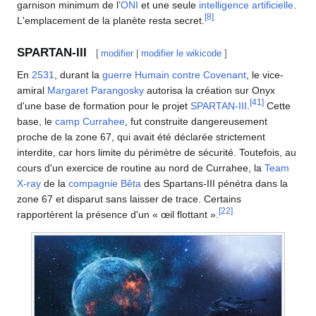
garnison minimum de l’
ONI
et une seule
intelligence artificielle
.
[
8
]
L'emplacement de la planète resta secret.
SPARTAN-III
[
modifier
|
modifier le wikicode
]
En
2531
, durant la
guerre Humain contre Covenant
, le vice-
amiral
Margaret Parangosky
autorisa la création sur Onyx
[
41
]
d'une base de formation pour le projet
SPARTAN-III
.
Cette
base, le
camp Currahee
, fut construite dangereusement
proche de la zone 67, qui avait été déclarée strictement
interdite, car hors limite du périmètre de sécurité. Toutefois, au
cours d'un exercice de routine au nord de Currahee, la
Team
X-ray
de la
compagnie Bêta
des Spartans-III pénétra dans la
zone 67 et disparut sans laisser de trace. Certains
[
22
]
rapportèrent la présence d'un « œil flottant ».