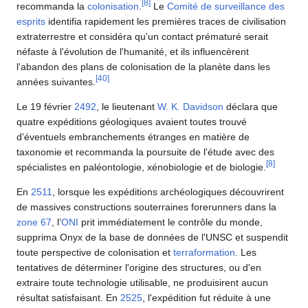
[
8
]
recommanda la
colonisation
.
Le
Comité de surveillance des
esprits
identifia rapidement les premières traces de civilisation
extraterrestre et considéra qu'un contact prématuré serait
néfaste à l'évolution de l'humanité, et ils influencèrent
l'abandon des plans de colonisation de la planète dans les
[
40
]
années suivantes.
Le 19 février
2492
, le lieutenant
W. K. Davidson
déclara que
quatre expéditions géologiques avaient toutes trouvé
d'éventuels embranchements étranges en matière de
taxonomie et recommanda la poursuite de l'étude avec des
[
8
]
spécialistes en paléontologie, xénobiologie et de biologie.
En
2511
, lorsque les expéditions archéologiques découvrirent
de massives constructions souterraines forerunners dans la
zone 67
, l’
ONI
prit immédiatement le contrôle du monde,
supprima Onyx de la base de données de l'UNSC et suspendit
toute perspective de colonisation et
terraformation
. Les
tentatives de déterminer l'origine des structures, ou d'en
extraire toute technologie utilisable, ne produisirent aucun
résultat satisfaisant. En
2525
, l'expédition fut réduite à une