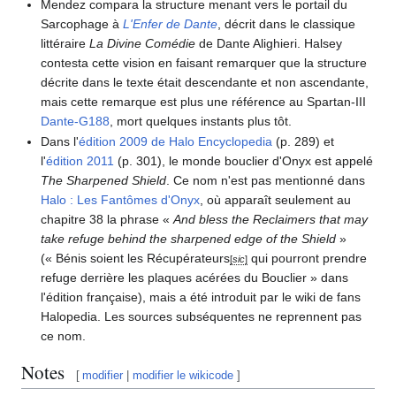
Mendez compara la structure menant vers le portail du
Sarcophage à
L'Enfer de Dante
, décrit dans le classique
littéraire
La Divine Comédie
de Dante Alighieri. Halsey
contesta cette vision en faisant remarquer que la structure
décrite dans le texte était descendante et non ascendante,
mais cette remarque est plus une référence au Spartan-III
Dante-G188
, mort quelques instants plus tôt.
Dans l'
édition 2009 de Halo Encyclopedia
(p. 289) et
l'
édition 2011
(p. 301), le monde bouclier d'Onyx est appelé
The Sharpened Shield
. Ce nom n'est pas mentionné dans
Halo : Les Fantômes d'Onyx
, où apparaît seulement au
chapitre 38 la phrase «
And bless the Reclaimers that may
take refuge behind the sharpened edge of the Shield
»
(« Bénis soient les Récupérateurs
qui pourront prendre
[
sic
]
refuge derrière les plaques acérées du Bouclier » dans
l'édition française), mais a été introduit par le wiki de fans
Halopedia. Les sources subséquentes ne reprennent pas
ce nom.
Notes
[
modifier
|
modifier le wikicode
]