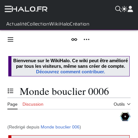
Aller
Actualité
Collection
WikiHalo
Création
au
contenu
Menu principal
Apparence
Outils personnels
Bienvenue sur le
WikiHalo
. Ce wiki peut être amélioré
par tous les visiteurs, même sans créer de compte.
Découvrez comment contribuer.
Monde bouclier 0006
Basculer la table des matières
Page
Discussion
Outils
(Redirigé depuis
Monde bouclier 006
)