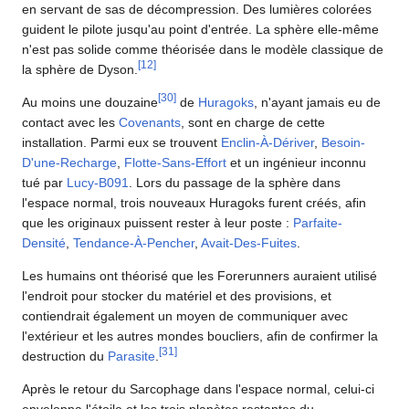
en servant de sas de décompression. Des lumières colorées
guident le pilote jusqu'au point d'entrée. La sphère elle-même
n'est pas solide comme théorisée dans le modèle classique de
[
12
]
la sphère de Dyson.
[
30
]
Au moins une douzaine
de
Huragoks
, n'ayant jamais eu de
contact avec les
Covenants
, sont en charge de cette
installation. Parmi eux se trouvent
Enclin-À-Dériver
,
Besoin-
D'une-Recharge
,
Flotte-Sans-Effort
et un ingénieur inconnu
tué par
Lucy-B091
. Lors du passage de la sphère dans
l'espace normal, trois nouveaux Huragoks furent créés, afin
que les originaux puissent rester à leur poste :
Parfaite-
Densité
,
Tendance-À-Pencher
,
Avait-Des-Fuites
.
Les humains ont théorisé que les Forerunners auraient utilisé
l'endroit pour stocker du matériel et des provisions, et
contiendrait également un moyen de communiquer avec
l'extérieur et les autres mondes boucliers, afin de confirmer la
[
31
]
destruction du
Parasite
.
Après le retour du Sarcophage dans l'espace normal, celui-ci
enveloppa l'étoile et les trois planètes restantes du