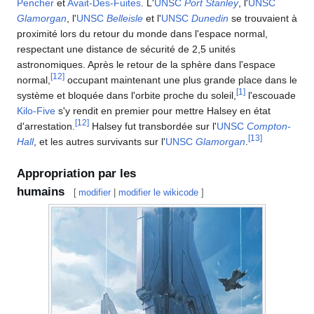
Pencher
et
Avait-Des-Fuites
. L'
UNSC
Port Stanley
, l'
UNSC
Glamorgan
, l'
UNSC
Belleisle
et l'
UNSC
Dunedin
se trouvaient à
proximité lors du retour du monde dans l'espace normal,
respectant une distance de sécurité de 2,5 unités
astronomiques. Après le retour de la sphère dans l'espace
[
12
]
normal,
occupant maintenant une plus grande place dans le
[
1
]
système et bloquée dans l'orbite proche du soleil,
l'escouade
Kilo-Five
s'y rendit en premier pour mettre Halsey en état
[
12
]
d'arrestation.
Halsey fut transbordée sur l'
UNSC
Compton-
[
13
]
Hall
, et les autres survivants sur l'
UNSC
Glamorgan
.
Appropriation par les
humains
[
modifier
|
modifier le wikicode
]