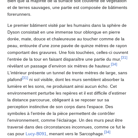
Bien que la majorité de la surface soit couverte de végétation
et de terres sauvages, une partie est composée de bâtiments
forerunners.
Le premier bâtiment visité par les humains dans la sphère de
Dyson consistait en une immense tour oblongue en pierre
dorée, mate, douce et chaleureuse au toucher comme de la
peau, entourée d'une zone pavée de quinze mètres de rayon
comportant des gravures. Une fois touchées, celles-ci ouvrent
[
31
]
l'entrée de la tour en faisant disparaître une partie du mur,
[
34
]
révélant un passage d'environ six mètres de hauteur.
L'intérieur présente un tunnel de trente mètres de large, sans
[
31
]
plafond
ni sol visible, dont les murs semblent absorber la
lumière et les sons, ne produisant ainsi aucun écho. Cet
environnement perturbe les repères et il est difficile d'estimer
la distance parcourue, obligeant à se reposer sur sa
perception instinctive de son corps dans l'espace. Des
symboles à l'entrée de la pièce permettent de contrôler
l'environnement, comme l'éclairage. Un des murs peut être
traversé dans des circonstances inconnues, comme ce fut le
[
34
]
cas pour
Lucy-B091
, menant vers le Sarcophage.