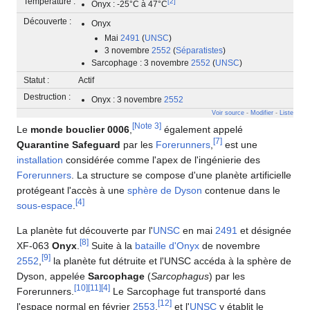
Température :
[
2
]
Onyx : -25°C à 47°C
Découverte :
Onyx
Mai
2491
(
UNSC
)
3 novembre
2552
(
Séparatistes
)
Sarcophage : 3 novembre
2552
(
UNSC
)
Statut :
Actif
Destruction :
Onyx : 3 novembre
2552
Voir source
-
Modifier
-
Liste
[
Note 3
]
Le
monde bouclier 0006
,
également appelé
[
7
]
Quarantine Safeguard
par les
Forerunners
,
est une
installation
considérée comme l'apex de l'ingénierie des
Forerunners
. La structure se compose d'une planète artificielle
protégeant l'accès à une
sphère de Dyson
contenue dans le
[
4
]
sous-espace
.
La planète fut découverte par l'
UNSC
en mai
2491
et désignée
[
8
]
XF-063
Onyx
.
Suite à la
bataille d'Onyx
de novembre
[
9
]
2552
,
la planète fut détruite et l'UNSC accéda à la sphère de
Dyson, appelée
Sarcophage
(
Sarcophagus
) par les
[
10
]
[
11
]
[
4
]
Forerunners.
Le Sarcophage fut transporté dans
[
12
]
l'espace normal en février
2553
,
et l'
UNSC
y établit le