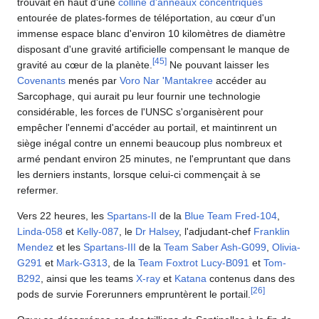
trouvait en haut d'une
colline d'anneaux concentriques
entourée de plates-formes de téléportation, au cœur d'un
immense espace blanc d'environ 10 kilomètres de diamètre
disposant d'une gravité artificielle compensant le manque de
[
45
]
gravité au cœur de la planète.
Ne pouvant laisser les
Covenants
menés par
Voro Nar 'Mantakree
accéder au
Sarcophage, qui aurait pu leur fournir une technologie
considérable, les forces de l'UNSC s'organisèrent pour
empêcher l'ennemi d'accéder au portail, et maintinrent un
siège inégal contre un ennemi beaucoup plus nombreux et
armé pendant environ 25 minutes, ne l'empruntant que dans
les derniers instants, lorsque celui-ci commençait à se
refermer.
Vers 22 heures, les
Spartans-II
de la
Blue Team
Fred-104
,
Linda-058
et
Kelly-087
, le
Dr Halsey
, l'adjudant-chef
Franklin
Mendez
et les
Spartans-III
de la
Team Saber
Ash-G099
,
Olivia-
G291
et
Mark-G313
, de la
Team Foxtrot
Lucy-B091
et
Tom-
B292
, ainsi que les teams
X-ray
et
Katana
contenus dans des
[
26
]
pods de survie Forerunners empruntèrent le portail.