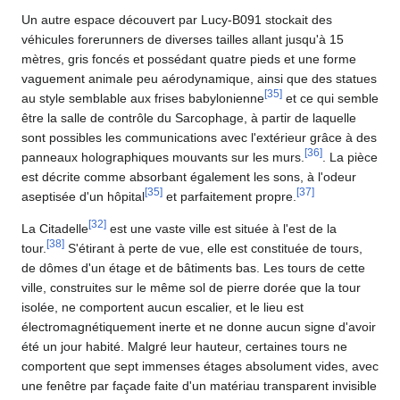
Un autre espace découvert par Lucy-B091 stockait des
véhicules forerunners de diverses tailles allant jusqu'à 15
mètres, gris foncés et possédant quatre pieds et une forme
vaguement animale peu aérodynamique, ainsi que des statues
[
35
]
au style semblable aux frises babylonienne
et ce qui semble
être la salle de contrôle du Sarcophage, à partir de laquelle
sont possibles les communications avec l'extérieur grâce à des
[
36
]
panneaux holographiques mouvants sur les murs.
. La pièce
est décrite comme absorbant également les sons, à l'odeur
[
35
]
[
37
]
aseptisée d'un hôpital
et parfaitement propre.
[
32
]
La Citadelle
est une vaste ville est située à l'est de la
[
38
]
tour.
S'étirant à perte de vue, elle est constituée de tours,
de dômes d'un étage et de bâtiments bas. Les tours de cette
ville, construites sur le même sol de pierre dorée que la tour
isolée, ne comportent aucun escalier, et le lieu est
électromagnétiquement inerte et ne donne aucun signe d'avoir
été un jour habité. Malgré leur hauteur, certaines tours ne
comportent que sept immenses étages absolument vides, avec
une fenêtre par façade faite d'un matériau transparent invisible