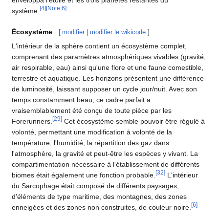
[
4
]
[
Note 6
]
système.
Écosystème
[
modifier
|
modifier le wikicode
]
L'intérieur de la sphère contient un écosystème complet,
comprenant des paramètres atmosphériques vivables (gravité,
air respirable, eau) ainsi qu'une flore et une faune comestible,
terrestre et aquatique. Les horizons présentent une différence
de luminosité, laissant supposer un cycle jour/nuit. Avec son
temps constamment beau, ce cadre parfait a
vraisemblablement été conçu de toute pièce par les
[
29
]
Forerunners.
Cet écosystème semble pouvoir être régulé à
volonté, permettant une modification à volonté de la
température, l'humidité, la répartition des gaz dans
l'atmosphère, la gravité et peut-être les espèces y vivant. La
compartimentation nécessaire à l'établissement de différents
[
32
]
biomes était également une fonction probable.
L'intérieur
du Sarcophage était composé de différents paysages,
d'éléments de type maritime, des montagnes, des zones
[
6
]
enneigées et des zones non construites, de couleur noire.