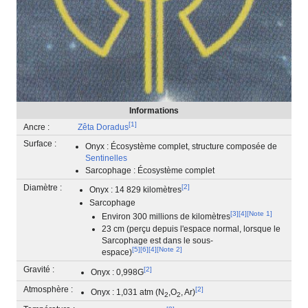
Informations
[
1
]
Ancre :
Zêta Doradus
Surface :
Onyx : Écosystème complet, structure composée de
Sentinelles
Sarcophage : Écosystème complet
Diamètre :
[
2
]
Onyx : 14 829 kilomètres
Sarcophage
[
3
]
[
4
]
[
Note 1
]
Environ 300 millions de kilomètres
23 cm (perçu depuis l'espace normal, lorsque le
Sarcophage est dans le sous-
[
5
]
[
6
]
[
4
]
[
Note 2
]
espace)
Gravité :
[
2
]
Onyx : 0,998G
Atmosphère :
[
2
]
Onyx : 1,031 atm (N
,O
, Ar)
2
2