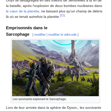
Onyx se désagrégea en des trillions de Sentinelles à la fin de
la bataille, après l'explosion de deux bombes nucléaires dans
le cœur de la planète
, ne laissant plus qu'un champ de débris
[
21
]
là où se tenait autrefois la planète.
Emprisonnés dans le
Sarcophage
[
modifier
|
modifier le wikicode
]
Les survivants explorant le Sarcophage.
Lors de leur arrivée dans la sphère de Dyson,, les survivants