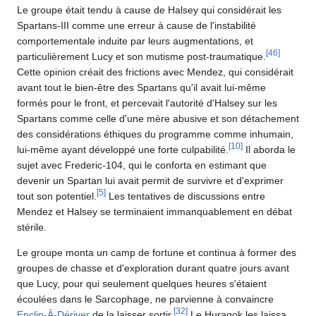
Le groupe était tendu à cause de Halsey qui considérait les
Spartans-III comme une erreur à cause de l'instabilité
comportementale induite par leurs augmentations, et
[
46
]
particulièrement Lucy et son mutisme post-traumatique.
Cette opinion créait des frictions avec Mendez, qui considérait
avant tout le bien-être des Spartans qu'il avait lui-même
formés pour le front, et percevait l'autorité d'Halsey sur les
Spartans comme celle d'une mère abusive et son détachement
des considérations éthiques du programme comme inhumain,
[
10
]
lui-même ayant développé une forte culpabilité.
Il aborda le
sujet avec Frederic-104, qui le conforta en estimant que
devenir un Spartan lui avait permit de survivre et d'exprimer
[
5
]
tout son potentiel.
Les tentatives de discussions entre
Mendez et Halsey se terminaient immanquablement en débat
stérile.
Le groupe monta un camp de fortune et continua à former des
groupes de chasse et d'exploration durant quatre jours avant
que Lucy, pour qui seulement quelques heures s'étaient
écoulées dans le Sarcophage, ne parvienne à convaincre
[
32
]
Enclin-À-Dériver
de la laisser sortir.
Le Huragok les laissa