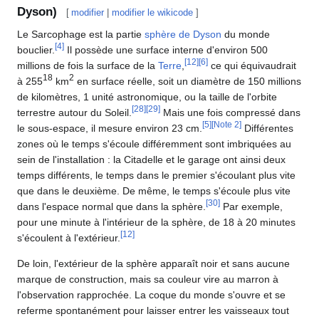
Dyson)
[
modifier
|
modifier le wikicode
]
Le Sarcophage est la partie
sphère de Dyson
du monde
[
4
]
bouclier.
Il possède une surface interne d'environ 500
[
12
]
[
6
]
millions de fois la surface de la
Terre
,
ce qui équivaudrait
18
2
à 255
km
en surface réelle, soit un diamètre de 150 millions
de kilomètres, 1 unité astronomique, ou la taille de l'orbite
[
28
]
[
29
]
terrestre autour du Soleil.
Mais une fois compressé dans
[
5
]
[
Note 2
]
le sous-espace, il mesure environ 23 cm.
Différentes
zones où le temps s'écoule différemment sont imbriquées au
sein de l'installation : la Citadelle et le garage ont ainsi deux
temps différents, le temps dans le premier s'écoulant plus vite
que dans le deuxième. De même, le temps s'écoule plus vite
[
30
]
dans l'espace normal que dans la sphère.
Par exemple,
pour une minute à l'intérieur de la sphère, de 18 à 20 minutes
[
12
]
s'écoulent à l'extérieur.
De loin, l'extérieur de la sphère apparaît noir et sans aucune
marque de construction, mais sa couleur vire au marron à
l'observation rapprochée. La coque du monde s'ouvre et se
referme spontanément pour laisser entrer les vaisseaux tout