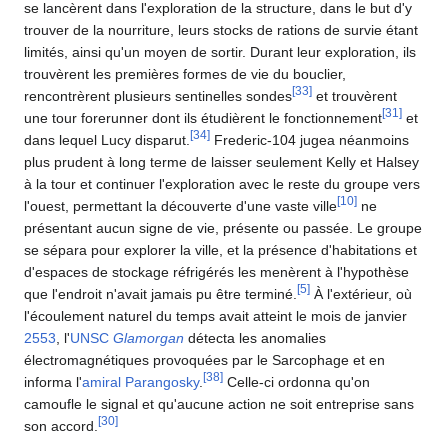
se lancèrent dans l'exploration de la structure, dans le but d'y
trouver de la nourriture, leurs stocks de rations de survie étant
limités, ainsi qu'un moyen de sortir. Durant leur exploration, ils
trouvèrent les premières formes de vie du bouclier,
[
33
]
rencontrèrent plusieurs sentinelles sondes
et trouvèrent
[
31
]
une tour forerunner dont ils étudièrent le fonctionnement
et
[
34
]
dans lequel Lucy disparut.
Frederic-104 jugea néanmoins
plus prudent à long terme de laisser seulement Kelly et Halsey
à la tour et continuer l'exploration avec le reste du groupe vers
[
10
]
l'ouest, permettant la découverte d'une vaste ville
ne
présentant aucun signe de vie, présente ou passée. Le groupe
se sépara pour explorer la ville, et la présence d'habitations et
d'espaces de stockage réfrigérés les menèrent à l'hypothèse
[
5
]
que l'endroit n'avait jamais pu être terminé.
À l'extérieur, où
l'écoulement naturel du temps avait atteint le mois de janvier
2553
, l'
UNSC
Glamorgan
détecta les anomalies
électromagnétiques provoquées par le Sarcophage et en
[
38
]
informa l'
amiral
Parangosky
.
Celle-ci ordonna qu'on
camoufle le signal et qu'aucune action ne soit entreprise sans
[
30
]
son accord.