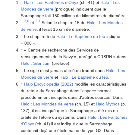
↑
Halo : Les Fantômes d'Onyx
(ch. 41) et
Halo : Les
Mondes de verre
(prologue) indiquent que le
Sarcophage fait 150 millions de kilomètres de diamètre.
2,0
2,1
↑
et
Selon le chapitre 15 de
Halo : Les Mondes
de verre
, il ferait 15 cm de diamètre.
↑
Le chapitre 5 de
Halo : Le Baptême du feu
indique
« 006 ».
↑
« Centre de recherche des Services de
renseignements de la Navy », abrégé « CRSRN » dans
Halo : Silentium
(préface).
↑
Le sigle n'est jamais utilisé ou traduit dans
Halo : Les
Mondes de verre
et
Halo : Le Baptême du feu
.
↑
Halo Encyclopedia (2022)
modifie les caractéristiques
du retour du Sarcophage dans l'espace normal
précédemment indiqués dans d'autres sources. Dans
Halo : Les Mondes de verre
(ch. 15) et
Halo Mythos
(p.
137), il est indiqué que le Sarcophage a été mis en
orbite de l'étoile du système. Dans
Halo : Les Fantômes
d'Onyx
(ch. 41) il est indiqué que le Sarcophage
contenait déjà une étoile naine de type G2. Dans