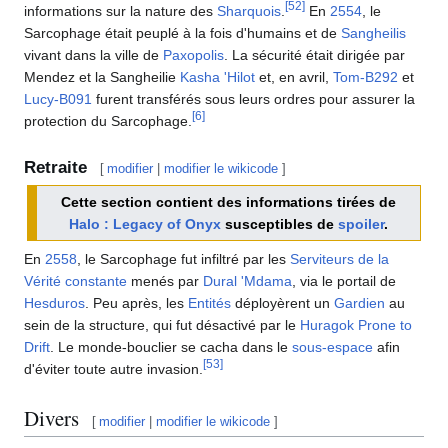
[
52
]
informations sur la nature des
Sharquois
.
En
2554
, le
Sarcophage était peuplé à la fois d'humains et de
Sangheilis
vivant dans la ville de
Paxopolis
. La sécurité était dirigée par
Mendez et la Sangheilie
Kasha 'Hilot
et, en avril,
Tom-B292
et
Lucy-B091
furent transférés sous leurs ordres pour assurer la
[
6
]
protection du Sarcophage.
Retraite
[
modifier
|
modifier le wikicode
]
Cette section contient des informations tirées de
Halo : Legacy of Onyx
susceptibles de
spoiler
.
En
2558
, le Sarcophage fut infiltré par les
Serviteurs de la
Vérité constante
menés par
Dural 'Mdama
, via le portail de
Hesduros
. Peu après, les
Entités
déployèrent un
Gardien
au
sein de la structure, qui fut désactivé par le
Huragok
Prone to
Drift
. Le monde-bouclier se cacha dans le
sous-espace
afin
[
53
]
d'éviter toute autre invasion.
Divers
[
modifier
|
modifier le wikicode
]