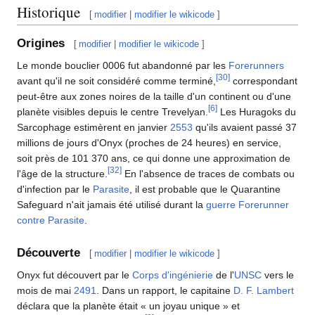
Historique
[
modifier
|
modifier le wikicode
]
Origines
[
modifier
|
modifier le wikicode
]
Le monde bouclier 0006 fut abandonné par les
Forerunners
[
30
]
avant qu'il ne soit considéré comme terminé,
correspondant
peut-être aux zones noires de la taille d'un continent ou d'une
[
6
]
planète visibles depuis le centre Trevelyan.
Les Huragoks du
Sarcophage estimèrent en janvier
2553
qu'ils avaient passé 37
millions de jours d'Onyx (proches de 24 heures) en service,
soit près de 101 370 ans, ce qui donne une approximation de
[
32
]
l'âge de la structure.
En l'absence de traces de combats ou
d'infection par le
Parasite
, il est probable que le Quarantine
Safeguard n'ait jamais été utilisé durant la
guerre Forerunner
contre Parasite
.
Découverte
[
modifier
|
modifier le wikicode
]
Onyx fut découvert par le
Corps d'ingénierie
de l'
UNSC
vers le
mois de mai
2491
. Dans un rapport, le capitaine
D. F. Lambert
déclara que la planète était « un joyau unique » et