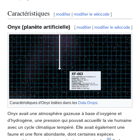
Caractéristiques
[
modifier
|
modifier le wikicode
]
Onyx (planète artificielle)
[
modifier
|
modifier le wikicode
]
Caractéristiques d'Onyx listées dans les
Data Drops
.
Onyx avait une atmosphère gazeuse à base d’oxygène et
d’hydrogène, une pression qui pouvait accueillir la vie humaine
avec un cycle climatique tempéré. Elle avait également une
faune et une flore abondante, dont certaines espèces
[
8
]