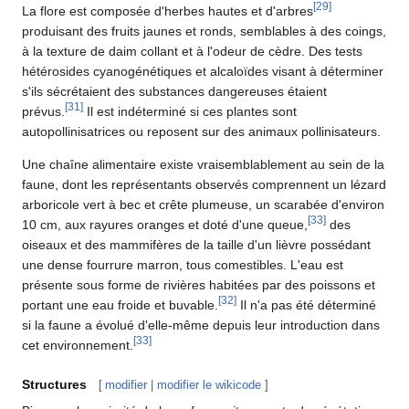
[
29
]
La flore est composée d'herbes hautes et d'arbres
produisant des fruits jaunes et ronds, semblables à des coings,
à la texture de daim collant et à l'odeur de cèdre. Des tests
hétérosides cyanogénétiques et alcaloïdes visant à déterminer
s'ils sécrétaient des substances dangereuses étaient
[
31
]
prévus.
Il est indéterminé si ces plantes sont
autopollinisatrices ou reposent sur des animaux pollinisateurs.
Une chaîne alimentaire existe vraisemblablement au sein de la
faune, dont les représentants observés comprennent un lézard
arboricole vert à bec et crête plumeuse, un scarabée d'environ
[
33
]
10 cm, aux rayures oranges et doté d'une queue,
des
oiseaux et des mammifères de la taille d'un lièvre possédant
une dense fourrure marron, tous comestibles. L'eau est
présente sous forme de rivières habitées par des poissons et
[
32
]
portant une eau froide et buvable.
Il n'a pas été déterminé
si la faune a évolué d'elle-même depuis leur introduction dans
[
33
]
cet environnement.
Structures
[
modifier
|
modifier le wikicode
]