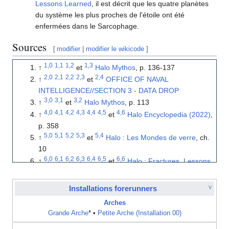
Lessons Learned
, il est décrit que les quatre planètes
du système les plus proches de l'étoile ont été
enfermées dans le Sarcophage.
Sources
[
modifier
|
modifier le wikicode
]
1,0
1,1
1,2
1,3
↑
et
Halo Mythos
, p. 136-137
2,0
2,1
2,2
2,3
2,4
↑
et
OFFICE OF NAVAL
INTELLIGENCE//SECTION 3 - DATA DROP
3,0
3,1
3,2
↑
et
Halo Mythos
, p. 113
4,0
4,1
4,2
4,3
4,4
4,5
4,6
↑
et
Halo Encyclopedia (2022)
,
p. 358
5,0
5,1
5,2
5,3
5,4
↑
et
Halo : Les Mondes de verre
, ch.
10
6,0
6,1
6,2
6,3
6,4
6,5
6,6
↑
et
Halo : Fractures
,
Lessons
Learned
, part. 3 & 4
↑
Halo Warfleet
, p. 13
Installations forerunners
V
8,00
8,01
8,02
8,03
8,04
8,05
8,06
8,07
8,08
8,09
8,10
↑
et
Arches
8,11
Halo : Les Fantômes d'Onyx
, ch. 13
Grande Arche
* •
Petite Arche (Installation 00)
↑
Halo : Les Fantômes d'Onyx
, ch. 39 & 41
10,0
10,1
10,2
10,3