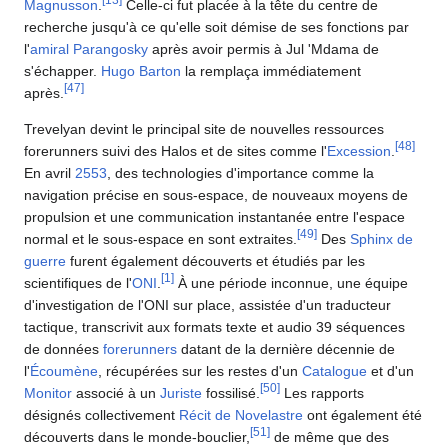
[
13
]
Magnusson
.
Celle-ci fut placée à la tête du centre de
recherche jusqu'à ce qu'elle soit démise de ses fonctions par
l'
amiral
Parangosky
après avoir permis à Jul 'Mdama de
s'échapper.
Hugo Barton
la remplaça immédiatement
[
47
]
après.
Trevelyan devint le principal site de nouvelles ressources
[
48
]
forerunners suivi des Halos et de sites comme l'
Excession
.
En avril
2553
, des technologies d'importance comme la
navigation précise en sous-espace, de nouveaux moyens de
propulsion et une communication instantanée entre l'espace
[
49
]
normal et le sous-espace en sont extraites.
Des
Sphinx de
guerre
furent également découverts et étudiés par les
[
1
]
scientifiques de l'
ONI
.
À une période inconnue, une équipe
d'investigation de l'ONI sur place, assistée d'un traducteur
tactique, transcrivit aux formats texte et audio 39 séquences
de données
forerunners
datant de la dernière décennie de
l'
Écoumène
, récupérées sur les restes d'un
Catalogue
et d'un
[
50
]
Monitor
associé à un
Juriste
fossilisé.
Les rapports
désignés collectivement
Récit de Novelastre
ont également été
[
51
]
découverts dans le monde-bouclier,
de même que des