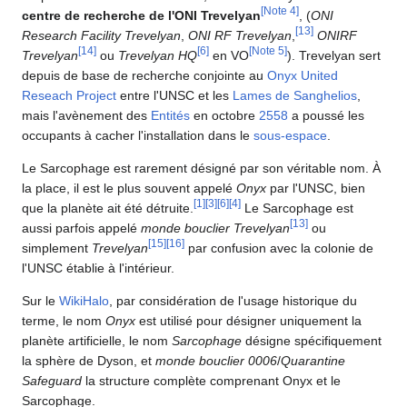
[
Note 4
]
centre de recherche de l'ONI Trevelyan
, (
ONI
[
13
]
Research Facility Trevelyan
,
ONI RF Trevelyan
,
ONIRF
[
14
]
[
6
]
[
Note 5
]
Trevelyan
ou
Trevelyan HQ
en VO
). Trevelyan sert
depuis de base de recherche conjointe au
Onyx United
Reseach Project
entre l'UNSC et les
Lames de Sanghelios
,
mais l'avènement des
Entités
en octobre
2558
a poussé les
occupants à cacher l'installation dans le
sous-espace
.
Le Sarcophage est rarement désigné par son véritable nom. À
la place, il est le plus souvent appelé
Onyx
par l'UNSC, bien
[
1
]
[
3
]
[
6
]
[
4
]
que la planète ait été détruite.
Le Sarcophage est
[
13
]
aussi parfois appelé
monde bouclier Trevelyan
ou
[
15
]
[
16
]
simplement
Trevelyan
par confusion avec la colonie de
l'UNSC établie à l'intérieur.
Sur le
WikiHalo
, par considération de l'usage historique du
terme, le nom
Onyx
est utilisé pour désigner uniquement la
planète artificielle, le nom
Sarcophage
désigne spécifiquement
la sphère de Dyson, et
monde bouclier 0006
/
Quarantine
Safeguard
la structure complète comprenant Onyx et le
Sarcophage.