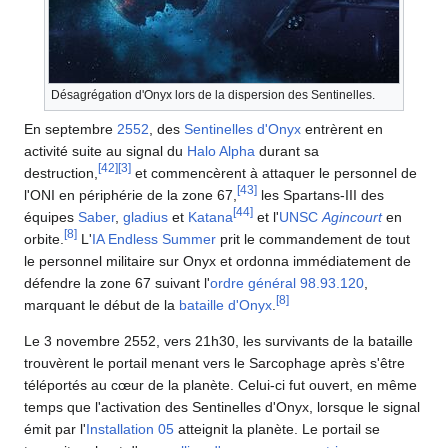
Désagrégation d'Onyx lors de la dispersion des Sentinelles.
En septembre
2552
, des
Sentinelles d'Onyx
entrèrent en
activité suite au signal du
Halo Alpha
durant sa
[
42
]
[
3
]
destruction,
et commencèrent à attaquer le personnel de
[
43
]
l'ONI en périphérie de la zone 67,
les Spartans-III des
[
44
]
équipes
Saber
,
gladius
et
Katana
et l'
UNSC
Agincourt
en
[
8
]
orbite.
L'
IA
Endless Summer
prit le commandement de tout
le personnel militaire sur Onyx et ordonna immédiatement de
défendre la zone 67 suivant l'
ordre général 98.93.120
,
[
8
]
marquant le début de la
bataille d'Onyx
.
Le 3 novembre 2552, vers 21h30, les survivants de la bataille
trouvèrent le portail menant vers le Sarcophage après s'être
téléportés au cœur de la planète. Celui-ci fut ouvert, en même
temps que l'activation des Sentinelles d'Onyx, lorsque le signal
émit par l'
Installation 05
atteignit la planète. Le portail se