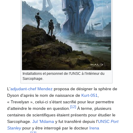
Installations et personnel de l'UNSC à l'intérieur du
Sarcophage.
L'
adjudant-chef
Mendez
proposa de désigner la sphère de
Dyson d'après le nom de naissance de
Kurt-051
,
« Trevelyan », celui-ci s'étant sacrifié pour leur permettre
[
12
]
d'atteindre le monde en question.
À terme, plusieurs
centaines de scientifiques étaient présents pour étudier le
Sarcophage.
Jul 'Mdama
y fut transféré depuis l'
UNSC
Port
Stanley
pour y être interrogé par le docteur
Irena