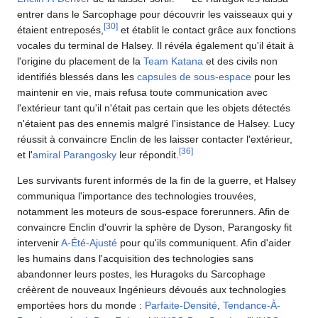
entrer dans le Sarcophage pour découvrir les vaisseaux qui y
[
30
]
étaient entreposés,
et établit le contact grâce aux fonctions
vocales du terminal de Halsey. Il révéla également qu'il était à
l'origine du placement de la
Team Katana
et des civils non
identifiés blessés dans les
capsules de sous-espace
pour les
maintenir en vie, mais refusa toute communication avec
l'extérieur tant qu'il n'était pas certain que les objets détectés
n'étaient pas des ennemis malgré l'insistance de Halsey. Lucy
réussit à convaincre Enclin de les laisser contacter l'extérieur,
[
36
]
et l'
amiral Parangosky
leur répondit.
Les survivants furent informés de la fin de la guerre, et Halsey
communiqua l'importance des technologies trouvées,
notamment les moteurs de sous-espace forerunners. Afin de
convaincre Enclin d'ouvrir la sphère de Dyson, Parangosky fit
intervenir
A-Été-Ajusté
pour qu'ils communiquent. Afin d'aider
les humains dans l'acquisition des technologies sans
abandonner leurs postes, les Huragoks du Sarcophage
créèrent de nouveaux Ingénieurs dévoués aux technologies
emportées hors du monde :
Parfaite-Densité
,
Tendance-À-