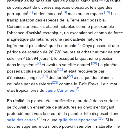
comestibles ne posaient pas de danger particulier.
Sa faune
se composait de diverses espèces d'oiseaux tels que des
[
17
]
[
18
]
[
19
]
perroquets
et des macaos
mais aucun rapace.
La
transplantation des espèces de la Terre était possible.
Certaines anomalies étaient notables comme par exemple
l’absence d’activité tectonique, un exceptionnel champ de force
magnétique planétaire, et une radioactivité naturelle
[
8
]
légèrement plus élevé que la normale.
Onyx possédait une
période de rotation de 28,728 heures et orbitait autour de son
soleil en 415,394 jours. Elle occupait la quatrième position
[
2
]
[
20
]
dans le système
et avait un satellite naturel.
La planète
[
21
]
possédait plusieurs océans
et était recouverte par
[
18
]
[
22
]
d'épaisses jungles,
des forêts
ainsi que des plaines
[
23
]
coupées par des rivières
comme le
Twin Forks
. Le climat
[
8
]
était tropical près du
camp Currahee
.
En réalité, la planète était artificielle et au-delà de sa surface
se trouvait un ensemble de structures en onyx s'enfonçant
profondément vers le cœur de la planète. Elle disposait d'une
[
24
]
[
25
]
salle des cartes
et d'une
grille de téléportation
.
Si la
couche supérieure du monde pouvait sembler « naturelle » le