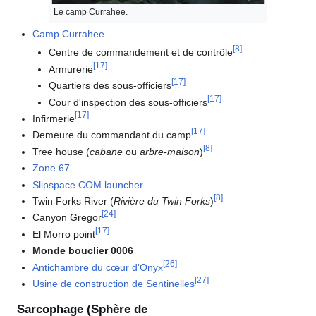
Le camp Currahee.
Camp Currahee
[
8
]
Centre de commandement et de contrôle
[
17
]
Armurerie
[
17
]
Quartiers des sous-officiers
[
17
]
Cour d'inspection des sous-officiers
[
17
]
Infirmerie
[
17
]
Demeure du commandant du camp
[
8
]
Tree house (
cabane
ou
arbre-maison
)
Zone 67
Slipspace COM launcher
[
8
]
Twin Forks River (
Rivière du Twin Forks
)
[
24
]
Canyon Gregor
[
17
]
El Morro point
Monde bouclier 0006
[
26
]
Antichambre du cœur d'Onyx
[
27
]
Usine de construction de Sentinelles
Sarcophage (Sphère de