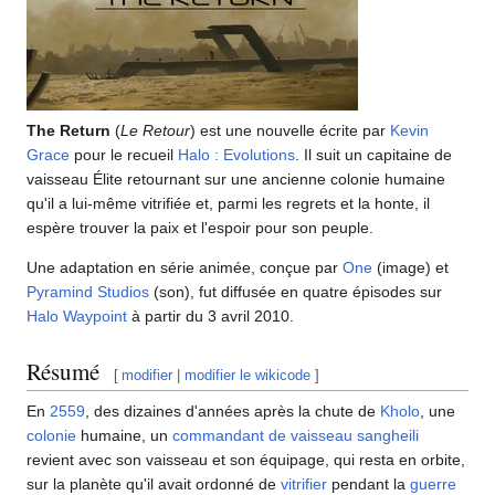
The Return
(
Le Retour
) est une nouvelle écrite par
Kevin
Grace
pour le recueil
Halo : Evolutions
. Il suit un capitaine de
vaisseau Élite retournant sur une ancienne colonie humaine
qu'il a lui-même vitrifiée et, parmi les regrets et la honte, il
espère trouver la paix et l'espoir pour son peuple.
Une adaptation en série animée, conçue par
One
(image) et
Pyramind Studios
(son), fut diffusée en quatre épisodes sur
Halo Waypoint
à partir du 3 avril 2010.
Résumé
[
modifier
|
modifier le wikicode
]
En
2559
, des dizaines d'années après la chute de
Kholo
, une
colonie
humaine, un
commandant de vaisseau
sangheili
revient avec son vaisseau et son équipage, qui resta en orbite,
sur la planète qu'il avait ordonné de
vitrifier
pendant la
guerre