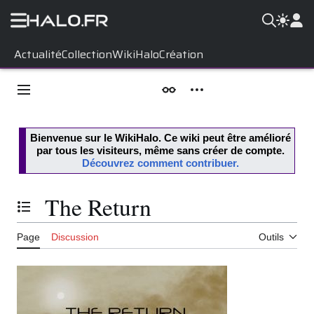
Aller
Actualité
Collection
WikiHalo
Création
au
contenu
Menu principal
Apparence
Outils personnels
Bienvenue sur le
WikiHalo
. Ce wiki peut être amélioré
par tous les visiteurs, même sans créer de compte.
Découvrez comment contribuer.
The Return
Basculer la table des matières
Page
Discussion
Outils