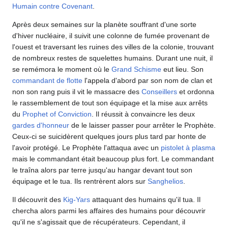
Humain contre Covenant
.
Après deux semaines sur la planète souffrant d'une sorte
d'hiver nucléaire, il suivit une colonne de fumée provenant de
l'ouest et traversant les ruines des villes de la colonie, trouvant
de nombreux restes de squelettes humains. Durant une nuit, il
se remémora le moment où le
Grand Schisme
eut lieu. Son
commandant de flotte
l'appela d'abord par son nom de clan et
non son rang puis il vit le massacre des
Conseillers
et ordonna
le rassemblement de tout son équipage et la mise aux arrêts
du
Prophet of Conviction
. Il réussit à convaincre les deux
gardes d'honneur
de le laisser passer pour arrêter le Prophète.
Ceux-ci se suicidèrent quelques jours plus tard par honte de
l'avoir protégé. Le Prophète l'attaqua avec un
pistolet à plasma
mais le commandant était beaucoup plus fort. Le commandant
le traîna alors par terre jusqu'au hangar devant tout son
équipage et le tua. Ils rentrèrent alors sur
Sanghelios
.
Il découvrit des
Kig-Yars
attaquant des humains qu'il tua. Il
chercha alors parmi les affaires des humains pour découvrir
qu'il ne s'agissait que de récupérateurs. Cependant, il