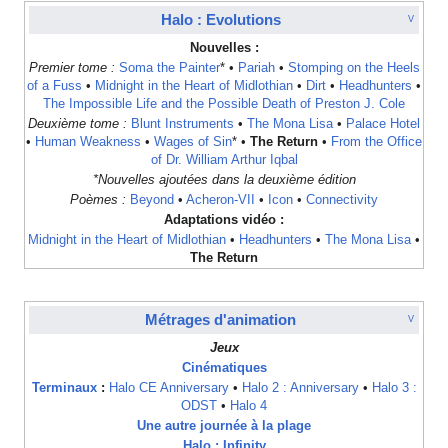
Halo : Evolutions
V
Nouvelles :
Premier tome :
Soma the Painter
* •
Pariah
•
Stomping on the Heels
of a Fuss
•
Midnight in the Heart of Midlothian
•
Dirt
•
Headhunters
•
The Impossible Life and the Possible Death of Preston J. Cole
Deuxième tome :
Blunt Instruments
•
The Mona Lisa
•
Palace Hotel
•
Human Weakness
•
Wages of Sin
* •
The Return
•
From the Office
of Dr. William Arthur Iqbal
*Nouvelles ajoutées dans la deuxième édition
Poèmes :
Beyond
•
Acheron-VII
•
Icon
•
Connectivity
Adaptations vidéo :
Midnight in the Heart of Midlothian
•
Headhunters
•
The Mona Lisa
•
The Return
Métrages d'animation
V
Jeux
Cinématiques
Terminaux
:
Halo CE Anniversary
•
Halo 2 : Anniversary
•
Halo 3 :
ODST
•
Halo 4
Une autre journée à la plage
Halo : Infinity