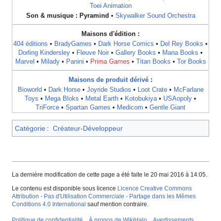
Toei Animation
Son & musique :
Pyramind
•
Skywalker Sound Orchestra
Maisons d'édition :
404 éditions
•
BradyGames
•
Dark Horse Comics
•
Del Rey Books
•
Dorling Kindersley
•
Fleuve Noir
•
Gallery Books
•
Mana Books
•
Marvel
•
Milady
•
Panini
•
Prima Games
•
Titan Books
•
Tor Books
Maisons de produit dérivé
:
Bioworld
•
Dark Horse
•
Joyride Studios
•
Loot Crate
•
McFarlane
Toys
•
Mega Bloks
•
Metal Earth
•
Kotobukiya
•
USAopoly
•
TriForce
•
Spartan Games
•
Medicom
•
Gentle Giant
Catégorie
:
Créateur-Développeur
La dernière modification de cette page a été faite le 20 mai 2016 à 14:05.
Le contenu est disponible sous licence
Licence Creative Commons
Attribution - Pas d'Utilisation Commerciale - Partage dans les Mêmes
Conditions 4.0 International
sauf mention contraire.
Politique de confidentialité
À propos de WikiHalo
Avertissements