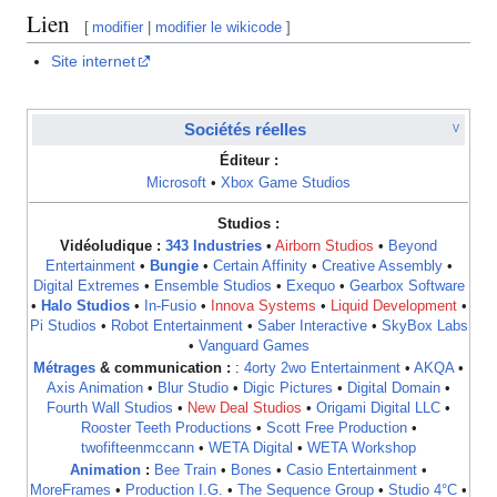
Lien
[
modifier
|
modifier le wikicode
]
Site internet
Sociétés réelles
V
Éditeur :
Microsoft
•
Xbox Game Studios
Studios :
Vidéoludique :
343 Industries
•
Airborn Studios
•
Beyond
Entertainment
•
Bungie
•
Certain Affinity
•
Creative Assembly
•
Digital Extremes
•
Ensemble Studios
•
Exequo
•
Gearbox Software
•
Halo Studios
•
In-Fusio
•
Innova Systems
•
Liquid Development
•
Pi Studios
•
Robot Entertainment
•
Saber Interactive
•
SkyBox Labs
•
Vanguard Games
Métrages
& communication :
:
4orty 2wo Entertainment
•
AKQA
•
Axis Animation
•
Blur Studio
•
Digic Pictures
•
Digital Domain
•
Fourth Wall Studios
•
New Deal Studios
•
Origami Digital LLC
•
Rooster Teeth Productions
•
Scott Free Production
•
twofifteenmccann
•
WETA Digital
•
WETA Workshop
Animation
:
Bee Train
•
Bones
•
Casio Entertainment
•
MoreFrames
•
Production I.G.
•
The Sequence Group
•
Studio 4°C
•