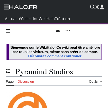
Aller
Actualité
Collection
WikiHalo
Création
au
contenu
Menu principal
Apparence
Outils personnels
Bienvenue sur le
WikiHalo
. Ce wiki peut être amélioré
par tous les visiteurs, même sans créer de compte.
Découvrez comment contribuer.
Pyramind Studios
Basculer la table des matières
Page
Discussion
Outils