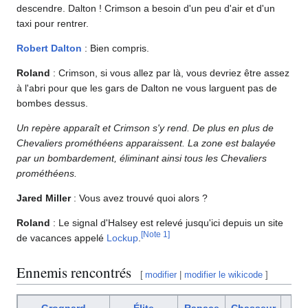
descendre. Dalton ! Crimson a besoin d'un peu d'air et d'un
taxi pour rentrer.
Robert Dalton
: Bien compris.
Roland
: Crimson, si vous allez par là, vous devriez être assez
à l'abri pour que les gars de Dalton ne vous larguent pas de
bombes dessus.
Un repère apparaît et Crimson s'y rend. De plus en plus de
Chevaliers prométhéens apparaissent. La zone est balayée
par un bombardement, éliminant ainsi tous les Chevaliers
prométhéens.
Jared Miller
: Vous avez trouvé quoi alors ?
Roland
: Le signal d'Halsey est relevé jusqu'ici depuis un site
[
Note 1
]
de vacances appelé
Lockup
.
Ennemis rencontrés
[
modifier
|
modifier le wikicode
]
Ch