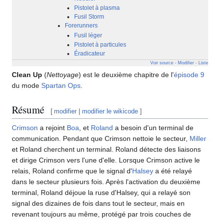
Pistolet à plasma
Fusil Storm
Forerunners
Fusil léger
Pistolet à particules
Éradicateur
Voir source
-
Modifier
-
Liste
Clean Up
(
Nettoyage
) est le deuxième chapitre de l'
épisode 9
du mode
Spartan Ops
.
Résumé
[
modifier
|
modifier le wikicode
]
Crimson
a rejoint
Boa
, et
Roland
a besoin d'un terminal de
communication. Pendant que Crimson nettoie le secteur,
Miller
et Roland cherchent un terminal. Roland détecte des liaisons
et dirige Crimson vers l'une d'elle. Lorsque Crimson active le
relais, Roland confirme que le signal d'
Halsey
a été relayé
dans le secteur plusieurs fois. Après l'activation du deuxième
terminal, Roland déjoue la ruse d'Halsey, qui a relayé son
signal des dizaines de fois dans tout le secteur, mais en
revenant toujours au même, protégé par trois couches de