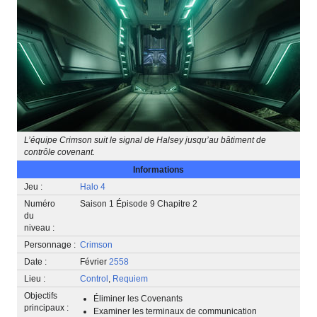
L’équipe Crimson suit le signal de Halsey jusqu’au bâtiment de
contrôle covenant.
Informations
Jeu :
Halo 4
Numéro
Saison 1 Épisode 9 Chapitre 2
du
niveau :
Personnage :
Crimson
Date :
Février
2558
Lieu :
Control
,
Requiem
Objectifs
Éliminer les Covenants
principaux :
Examiner les terminaux de communication