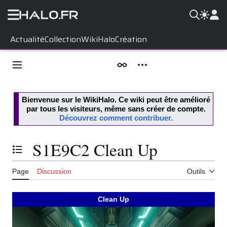
Aller
Actualité
Collection
WikiHalo
Création
au
contenu
Menu principal
Apparence
Outils personnels
Bienvenue sur le
WikiHalo
. Ce wiki peut être amélioré
par tous les visiteurs, même sans créer de compte.
Découvrez comment contribuer.
S1E9C2 Clean Up
Basculer la table des matières
Page
Discussion
Outils
Clean Up