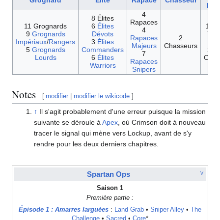
Grognard
Élite
Rapace
Chasseur
pro
4
8 Élites
Rapaces
11 Grognards
6
Élites
11 C
4
9
Grognards
Dévots
7 C
Rapaces
2
Impériaux
/
Rangers
3
Élites
B
Majeurs
Chasseurs
5
Grognards
Commanders
2 C
7
Lourds
6
Élites
Com
Rapaces
Warriors
Snipers
Notes
[
modifier
|
modifier le wikicode
]
↑
Il s'agit probablement d'une erreur puisque la mission
suivante se déroule à
Apex
, où Crimson doit à nouveau
tracer le signal qui mène vers Lockup, avant de s'y
rendre pour les deux derniers chapitres.
Spartan Ops
V
Saison 1
Première partie :
Épisode 1 : Amarres larguées
:
Land Grab
•
Sniper Alley
•
The
Challenge
•
Sacred
•
Core
*