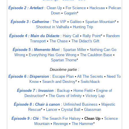
Épisode 2 : Artefact
:
Clean Up
•
For Science
•
Hacksaw
•
Pelican
Down
•
Gagarin
*
Épisode 3 : Catherine
:
The VIP
•
Galileo
•
Spartan Mountain
* •
Shootout in Valhalla
•
Hunting Trip
Épisode 4 : Main du Didacte
:
Hairy Call
•
Rally Point
* •
Random
Transport
•
The Chase
•
The Didact's Gift
Épisode 5 : Memento Mori
:
Spartan Miller
•
Nothing Can Go
Wrong
•
Everything Has Gone Wrong
•
The Cauldron Base
•
Spartan Thorne
*
Deuxième partie :
Épisode 6 : Dispersion
:
Escape Plan
•
All The Secrets
•
Need To
Know
•
Search and Destroy
* •
Switchback
Épisode 7 : Invasion
:
Backup
•
Home Field
•
Engine of
Destruction
* •
The Guns of Infinity
•
Victory Lap
Épisode 8 : Chair à canon
:
Unfinished Business
•
Majestic
Rescue
* •
Lancer
•
Crystal Ball
•
Glassman
Épisode 9 : Clé
:
The Search For Halsey
•
Clean Up
•
Science
Mountain
•
Revenge
•
The Hammer
*