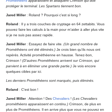
Prométhéens
apparaissent et attaquent Crimson qui doit
protéger le terminal. Les Spartans tiennent bon.
Jared Miller
: Roland ? Pourquoi c'est si long ?
Roland
: Il y a trois couches de cryptage en 64 zettabits. Vous
pouvez faire les calculs à la main pour m'aider à aller plus vite
si je ne suis pas assez rapide.
Jared Miller
: Essayez de faire vite.
(Un grand nombre de
Prométhéens ont été éliminés.)
Je crois bien qu'ils nous ont
repérés. Activité prométhéenne en hausse. Tenez-bon,
Crimson !
(D'autres Prométhéens arrivent sur Crimson, qui
parvient à en éliminer une grande partie.)
Je vois encore
quelques cibles par ici.
Les derniers Prométhéens sont marqués, puis éliminés.
Roland
: C'est bon !
Jared Miller
: Attention ! Des
Chevaliers
!
(Les Chevaliers
prométhéens apparaissent en continu.)
Crimson, de plus en
plus de Prométhéens. Il en arrive plus que vous ne pouvez en