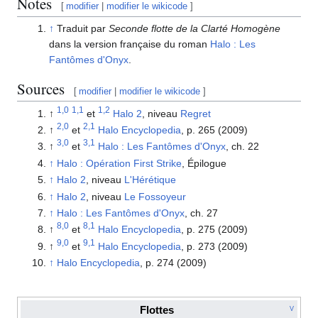
Notes
[
modifier
|
modifier le wikicode
]
↑
Traduit par
Seconde flotte de la Clarté Homogène
dans la version française du roman
Halo : Les
Fantômes d'Onyx
.
Sources
[
modifier
|
modifier le wikicode
]
1,0
1,1
1,2
↑
et
Halo 2
, niveau
Regret
2,0
2,1
↑
et
Halo Encyclopedia
, p. 265 (2009)
3,0
3,1
↑
et
Halo : Les Fantômes d'Onyx
, ch. 22
↑
Halo : Opération First Strike
, Épilogue
↑
Halo 2
, niveau
L'Hérétique
↑
Halo 2
, niveau
Le Fossoyeur
↑
Halo : Les Fantômes d'Onyx
, ch. 27
8,0
8,1
↑
et
Halo Encyclopedia
, p. 275 (2009)
9,0
9,1
↑
et
Halo Encyclopedia
, p. 273 (2009)
↑
Halo Encyclopedia
, p. 274 (2009)
Flottes
V