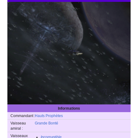
flotte covenante
«
»
que je n'ai jamais
vue… personne
n'en a jamais vue
d'aussi importante.
[
1
]
Cortana
.
Informations
Commandant :
Hauts Prophètes
Vaisseau
Grande Bonté
amiral :
Vaisseaux
Incorruptible