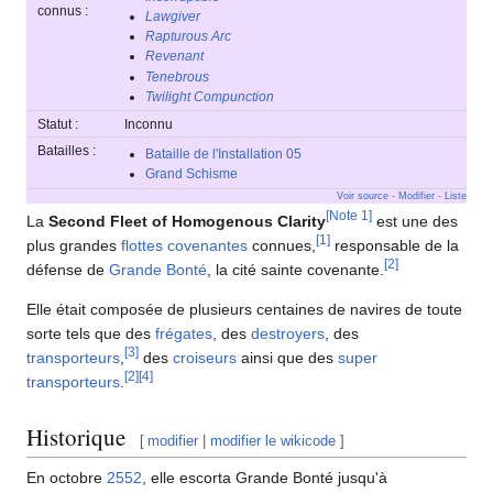
connus :
Lawgiver
Rapturous Arc
Revenant
Tenebrous
Twilight Compunction
Statut :
Inconnu
Batailles :
Bataille de l'Installation 05
Grand Schisme
Voir source
-
Modifier
-
Liste
[
Note 1
]
La
Second Fleet of Homogenous Clarity
est une des
[
1
]
plus grandes
flottes covenantes
connues,
responsable de la
[
2
]
défense de
Grande Bonté
, la cité sainte covenante.
Elle était composée de plusieurs centaines de navires de toute
sorte tels que des
frégates
, des
destroyers
, des
[
3
]
transporteurs
,
des
croiseurs
ainsi que des
super
[
2
]
[
4
]
transporteurs
.
Historique
[
modifier
|
modifier le wikicode
]
En octobre
2552
, elle escorta Grande Bonté jusqu'à