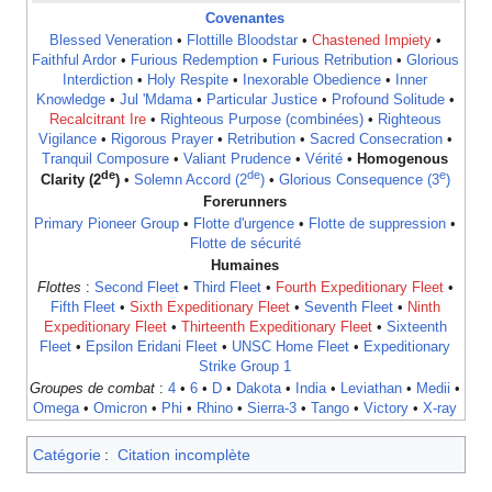
Covenantes
Blessed Veneration
•
Flottille Bloodstar
•
Chastened Impiety
•
Faithful Ardor
•
Furious Redemption
•
Furious Retribution
•
Glorious
Interdiction
•
Holy Respite
•
Inexorable Obedience
•
Inner
Knowledge
•
Jul 'Mdama
•
Particular Justice
•
Profound Solitude
•
Recalcitrant Ire
•
Righteous Purpose (combinées)
•
Righteous
Vigilance
•
Rigorous Prayer
•
Retribution
•
Sacred Consecration
•
Tranquil Composure
•
Valiant Prudence
•
Vérité
•
Homogenous
de
de
e
Clarity (2
)
•
Solemn Accord (2
)
•
Glorious Consequence (3
)
Forerunners
Primary Pioneer Group
•
Flotte d'urgence
•
Flotte de suppression
•
Flotte de sécurité
Humaines
Flottes
:
Second Fleet
•
Third Fleet
•
Fourth Expeditionary Fleet
•
Fifth Fleet
•
Sixth Expeditionary Fleet
•
Seventh Fleet
•
Ninth
Expeditionary Fleet
•
Thirteenth Expeditionary Fleet
•
Sixteenth
Fleet
•
Epsilon Eridani Fleet
•
UNSC Home Fleet
•
Expeditionary
Strike Group 1
Groupes de combat
:
4
•
6
•
D
•
Dakota
•
India
•
Leviathan
•
Medii
•
Omega
•
Omicron
•
Phi
•
Rhino
•
Sierra-3
•
Tango
•
Victory
•
X-ray
Catégorie
:
Citation incomplète