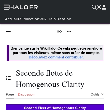
Aller
Actualité
Collection
WikiHalo
Création
au
contenu
Menu principal
Apparence
Outils personnels
Bienvenue sur le
WikiHalo
. Ce wiki peut être amélioré
par tous les visiteurs, même sans créer de compte.
Découvrez comment contribuer.
Seconde flotte de
Basculer la table des matières
Homogenous Clarity
Page
Discussion
Outils
Second Fleet of Homogenous Clarity
C'est la plus grande