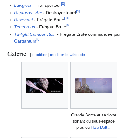
[
8
]
Lawgiver
- Transporteur
[
9
]
Rapturous Arc
- Destroyer lourd
[
10
]
Revenant
- Frégate Brute
[
9
]
Tenebrous
- Frégate Brute
Twilight Compunction
- Frégate Brute commandée par
[
8
]
Gargantum
Galerie
[
modifier
|
modifier le wikicode
]
Grande Bonté et sa flotte
sortant du sous-espace
près du
Halo Delta
.