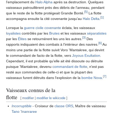
l'emplacement du
Halo Alpha
après sa destruction. Quelques
vaisseaux patrouillèrent près des débris de l'anneau, pendant
[
5
]
que le reste de la flotte protégeait Grande Bonté.
La flotte
[
1
]
accompagna ensuite la cité covenante jusqu'au
Halo Delta
.
Lorsque la
guerre civile covenante
éclata, les vaisseaux
loyalistes
contrôlés par les
Brutes
et les vaisseaux
séparatistes
[
3
]
par les
Élites
se retournèrent les uns les autres.
Des
[
6
]
rapports indiquaient des combats à l'intérieur des navires.
Au
moins une partie de la flotte suivit Voro 'Mantakree, qui devint
le commandant de facto de la flotte, vers
Joyous Exultation
.
Cependant, il est probable qu'elle ait été dissoute ou détruite
puisque 'Mantakree, devenu
commandant de flotte
, n'est pas
resté aux commandes de celle-ci et que la plupart des
[
7
]
vaisseaux furent détruits dans l'explosion de la
bombe Nova
.
Vaisseaux connus de la
flotte
[
modifier
|
modifier le wikicode
]
Incorruptible
- Croiseur de
classe ORS
, Maître de vaisseau
Tano 'Inanraree