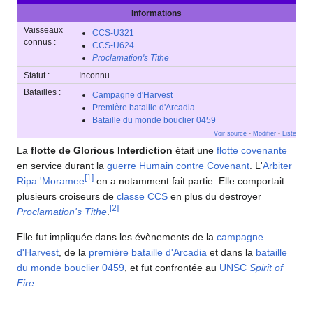
Informations
Vaisseaux
CCS-U321
connus :
CCS-U624
Proclamation's Tithe
Statut :
Inconnu
Batailles :
Campagne d'Harvest
Première bataille d'Arcadia
Bataille du monde bouclier 0459
Voir source
-
Modifier
-
Liste
La
flotte de Glorious Interdiction
était une
flotte covenante
en service durant la
guerre Humain contre Covenant
. L'
Arbiter
[
1
]
Ripa 'Moramee
en a notamment fait partie. Elle comportait
plusieurs croiseurs de
classe CCS
en plus du destroyer
[
2
]
Proclamation's Tithe
.
Elle fut impliquée dans les évènements de la
campagne
d'Harvest
, de la
première bataille d'Arcadia
et dans la
bataille
du monde bouclier 0459
, et fut confrontée au
UNSC
Spirit of
Fire
.