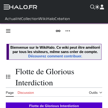
Aller
Actualité
Collection
WikiHalo
Création
au
contenu
Menu principal
Apparence
Outils personnels
Bienvenue sur le
WikiHalo
. Ce wiki peut être amélioré
par tous les visiteurs, même sans créer de compte.
Découvrez comment contribuer.
Flotte de Glorious
Basculer la table des matières
Interdiction
Page
Discussion
Outils
Flotte de Glorious Interdiction