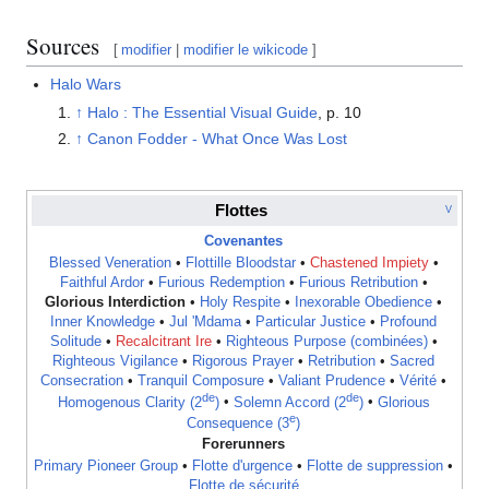
Sources
[
modifier
|
modifier le wikicode
]
Halo Wars
↑
Halo : The Essential Visual Guide
, p. 10
↑
Canon Fodder - What Once Was Lost
Flottes
V
Covenantes
Blessed Veneration
•
Flottille Bloodstar
•
Chastened Impiety
•
Faithful Ardor
•
Furious Redemption
•
Furious Retribution
•
Glorious Interdiction
•
Holy Respite
•
Inexorable Obedience
•
Inner Knowledge
•
Jul 'Mdama
•
Particular Justice
•
Profound
Solitude
•
Recalcitrant Ire
•
Righteous Purpose (combinées)
•
Righteous Vigilance
•
Rigorous Prayer
•
Retribution
•
Sacred
Consecration
•
Tranquil Composure
•
Valiant Prudence
•
Vérité
•
de
de
Homogenous Clarity (2
)
•
Solemn Accord (2
)
•
Glorious
e
Consequence (3
)
Forerunners
Primary Pioneer Group
•
Flotte d'urgence
•
Flotte de suppression
•
Flotte de sécurité