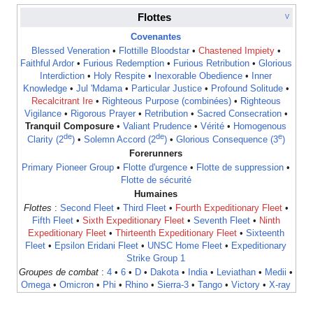
Flottes
V
Covenantes
Blessed Veneration
•
Flottille Bloodstar
•
Chastened Impiety
•
Faithful Ardor
•
Furious Redemption
•
Furious Retribution
•
Glorious
Interdiction
•
Holy Respite
•
Inexorable Obedience
•
Inner
Knowledge
•
Jul 'Mdama
•
Particular Justice
•
Profound Solitude
•
Recalcitrant Ire
•
Righteous Purpose (combinées)
•
Righteous
Vigilance
•
Rigorous Prayer
•
Retribution
•
Sacred Consecration
•
Tranquil Composure
•
Valiant Prudence
•
Vérité
•
Homogenous
de
de
e
Clarity (2
)
•
Solemn Accord (2
)
•
Glorious Consequence (3
)
Forerunners
Primary Pioneer Group
•
Flotte d'urgence
•
Flotte de suppression
•
Flotte de sécurité
Humaines
Flottes
:
Second Fleet
•
Third Fleet
•
Fourth Expeditionary Fleet
•
Fifth Fleet
•
Sixth Expeditionary Fleet
•
Seventh Fleet
•
Ninth
Expeditionary Fleet
•
Thirteenth Expeditionary Fleet
•
Sixteenth
Fleet
•
Epsilon Eridani Fleet
•
UNSC Home Fleet
•
Expeditionary
Strike Group 1
Groupes de combat
:
4
•
6
•
D
•
Dakota
•
India
•
Leviathan
•
Medii
•
Omega
•
Omicron
•
Phi
•
Rhino
•
Sierra-3
•
Tango
•
Victory
•
X-ray