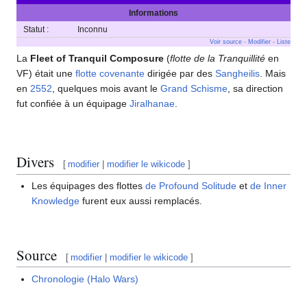
Informations
Statut :
Inconnu
Voir source
-
Modifier
-
Liste
La
Fleet of Tranquil Composure
(
flotte de la Tranquillité
en
VF) était une
flotte
covenante
dirigée par des
Sangheilis
. Mais
en
2552
, quelques mois avant le
Grand Schisme
, sa direction
fut confiée à un équipage
Jiralhanae
.
Divers
[
modifier
|
modifier le wikicode
]
Les équipages des flottes
de Profound Solitude
et
de Inner
Knowledge
furent eux aussi remplacés.
Source
[
modifier
|
modifier le wikicode
]
Chronologie (Halo Wars)