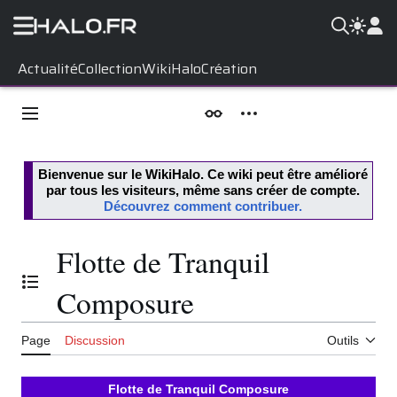
Aller
Actualité
Collection
WikiHalo
Création
au
contenu
Menu principal
Apparence
Outils personnels
Bienvenue sur le
WikiHalo
. Ce wiki peut être amélioré
par tous les visiteurs, même sans créer de compte.
Découvrez comment contribuer.
Flotte de Tranquil
Basculer la table des matières
Composure
Page
Discussion
Outils
Flotte de Tranquil Composure