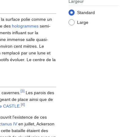
Largeur
Standard
à la surface polie comme un
Large
re des
hologrammes
semi-
ments influant sur la
 une immense salle quasi-
'environ cent mètres. Le
s remplacé par une lune et
otifs évoluer. Le centre de la
[
3
]
e cavernes.
Les parois des
geant de place ainsi que de
[
4
]
e CASTLE
.
ouvrit l'existence de ces
ctanus IV
en juillet, Ackerson
cette bataille étaient des