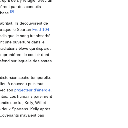
eprit de s'y réfugier avec un
sèrent par des conduits
[
6
]
 base.
britait. Ils découvrirent de
Lorsque le Spartan
Fred-104
andis que le sang fut absorbé
ant une ouverture dans le
adiations élevé qui disparut
empruntèrent le couloir dont
afond sur laquelle des astres
 distorsion spatio-temporelle.
 lieu à nouveau puis tout
avec son
projecteur d'énergie
.
ntes. Les humains parvinrent
ndis que lui, Kelly, Will et
s deux Spartans. Kelly après
 Covenants n'avaient pas