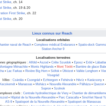
t Strike
, ch. 14
t Strike
, ch. 19 & 20
ation First Strike
, ch. 22
t Strike
, ch. 20
Lieux connus sur Reach
Localisations orbitales
hantier naval de Reach
•
Complexe médical Endurance
•
Spatio-dock Gamm
Station Anchor 9
Localisations terrestres
ones géographiques
:
Alföld
•
Aszod
•
Crête Szurdok
•
Eposz
•
Erőd
•
Lábatla
Montagne Ménachite
•
Monts Highlands
•
Mont Törött
•
Barrière de glace Bab
tha
•
Lac Farkas
•
Rivière Big Horn
•
Siófok
•
Ütközet
•
Vallée Longhorn
•
Vie
Visegrád
Villes
:
Csárdás
•
Csongrád
•
Ezhtergom
•
Fehérvár
•
Hévíz
•
Karácsony
•
Kecskemét
•
Manassas
•
Mohács
•
Nouvelle Alexandrie
•
Pálháza
•
Quezon
Sopron
•
Szolnok
mplexes civils
:
Centrale hydroélectrique de Viery
•
Chantier de démantèlem
Aszod
•
Hôpital de la Nouvelle Alexandrie
•
Parc Caracalla
•
SinoViet Naval Y
AS-9
•
Spatioport de la Nouvelle Alexandrie
•
Spatioport de Manassas