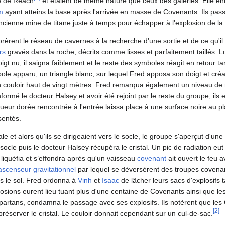
e de Reach
et étaient de même nature que ceux des galeries. Elle entr
m
ayant atteins la base après l'arrivée en masse de Covenants. Ils pas
ancienne mine de titane juste à temps pour échapper à l'explosion de la
rèrent le réseau de cavernes à la recherche d'une sortie et de ce qu'il a
rs
gravés dans la roche, décrits comme lisses et parfaitement taillés. 
igt nu, il saigna faiblement et le reste des symboles réagit en retour t
le apparu, un triangle blanc, sur lequel Fred apposa son doigt et cré
n couloir haut de vingt mètres. Fred remarqua également un niveau de r
formé le docteur Halsey et avoir été rejoint par le reste du groupe, ils 
lueur dorée rencontrée à l'entrée laissa place à une surface noire au pl
sentés.
ale et alors qu'ils se dirigeaient vers le socle, le groupe s'aperçut d'une
socle puis le docteur Halsey récupéra le cristal. Un pic de radiation eut
liquéfia et s’effondra après qu'un vaisseau
covenant
ait ouvert le feu 
ascenseur gravitationnel
par lequel se déversèrent des troupes covena
 le sol. Fred ordonna à
Vinh
et
Isaac
de lâcher leurs sacs d'explosifs ta
losions eurent lieu tuant plus d'une centaine de Covenants ainsi que le
partans, condamna le passage avec ses explosifs. Ils notèrent que les
[
2
]
 préserver le cristal. Le couloir donnait cependant sur un cul-de-sac.