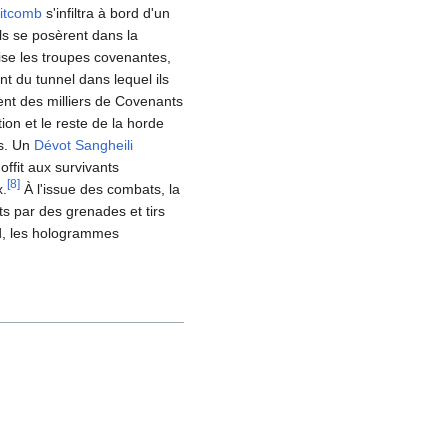
itcomb
s'infiltra à bord d'un
Ils se posèrent dans la
ise les troupes covenantes,
nt du tunnel dans lequel ils
urent des milliers de Covenants
tion et le reste de la horde
os. Un
Dévot
Sangheili
offit aux survivants
[
8
]
x.
À l'issue des combats, la
ts par des grenades et tirs
nd, les hologrammes