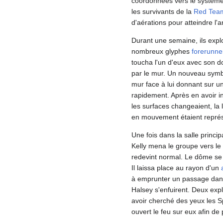
coordonnées vers le systèm
les survivants de la
Red Tea
d'aérations pour atteindre l'
Durant une semaine, ils explo
nombreux glyphes
forerunne
toucha l'un d'eux avec son do
par le mur. Un nouveau symbo
mur face à lui donnant sur u
rapidement. Après en avoir in
les surfaces changeaient, la 
en mouvement étaient repré
Une fois dans la salle princip
Kelly mena le groupe vers le 
redevint normal. Le dôme se 
Il laissa place au rayon d'un
à emprunter un passage dans
Halsey s'enfuirent. Deux exp
avoir cherché des yeux les S
ouvert le feu sur eux afin de