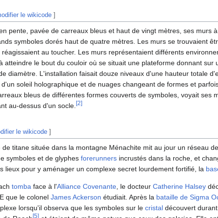
odifier le wikicode
]
en pente, pavée de carreaux bleus et haut de vingt mètres, ses murs 
rands symboles dorés haut de quatre mètres. Les murs se trouvaient êt
qui réagissaient au toucher. Les murs représentaient différents environne
 atteindre le bout du couloir où se situait une plateforme donnant sur
 de diamètre. L'installation faisait douze niveaux d'une hauteur totale d
ré d'un soleil holographique et de nuages changeant de formes et parfoi
 carreaux bleus de différentes formes couverts de symboles, voyait ses m
[
2
]
ant au-dessus d'un socle.
difier le wikicode
]
 de titane située dans la montagne Ménachite mit au jour un réseau d
 de symboles et de glyphes
forerunners
incrustés dans la roche, et chan
s lieux pour y aménager un complexe secret lourdement fortifié, la
bas
each
tomba
face à l'
Alliance Covenante
, le docteur
Catherine Halsey
déc
E que le colonel
James Ackerson
étudiait. Après la
bataille de Sigma O
plexe lorsqu'il observa que les symboles sur le
cristal
découvert durant 
[
5
]