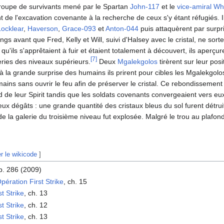
roupe de survivants mené par le Spartan
John-117
et le
vice-amiral
Wh
t de l'excavation covenante à la recherche de ceux s'y étant réfugiés. 
Locklear
,
Haverson
,
Grace-093
et
Anton-044
puis attaquèrent par surpr
gs avant que Fred, Kelly et Will, suivi d'Halsey avec le cristal, ne sorte
rs qu'ils s'apprêtaient à fuir et étaient totalement à découvert, ils aperç
[
7
]
eries des niveaux supérieurs.
Deux
Mgalekgolos
tirèrent sur leur posi
à la grande surprise des humains ils prirent pour cibles les Mgalekgol
ains sans ouvrir le feu afin de préserver le cristal. Ce rebondissement 
d de leur Spirit tandis que les soldats covenants convergeaient vers eu
x dégâts : une grande quantité des cristaux bleus du sol furent détrui
de la galerie du troisième niveau fut explosée. Malgré le trou au plafo
er le wikicode
]
 p. 286 (2009)
pération First Strike
, ch. 15
t Strike
, ch. 13
t Strike
, ch. 12
t Strike
, ch. 13