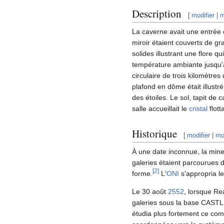
Description
[
modifier
|
m
La caverne avait une entrée 
miroir étaient couverts de g
solides illustrant une flore 
température ambiante jusqu'à
circulaire de trois kilomètres
plafond en dôme était illust
des étoiles. Le sol, tapit de
salle accueillait le
cristal
flott
Historique
[
modifier
|
mo
À une date inconnue, la mine
galeries étaient parcourues
[
2
]
forme.
L'
ONI
s'appropria le
Le 30 août
2552
, lorsque R
galeries sous la base CASTL
étudia plus fortement ce com