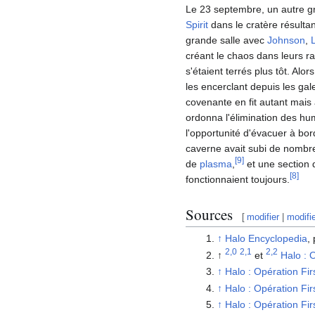
Le 23 septembre, un autre g
Spirit
dans le cratère résultan
grande salle avec
Johnson
,
créant le chaos dans leurs ran
s'étaient terrés plus tôt. Alo
les encerclant depuis les gal
covenante en fit autant mais 
ordonna l'élimination des hum
l'opportunité d'évacuer à bor
caverne avait subi de nombreu
[
9
]
de
plasma
,
et une section 
[
8
]
fonctionnaient toujours.
Sources
[
modifier
|
modifi
↑
Halo Encyclopedia
,
2,0
2,1
2,2
↑
et
Halo : O
↑
Halo : Opération Firs
↑
Halo : Opération Firs
↑
Halo : Opération Firs