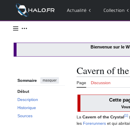
Actualité
Collection
Aller
au
Menu principal
Outils personnels
contenu
Bienvenue sur le
Wi
Cavern of the
Sommaire
masquer
Page
Discussion
Début
Cette pa
Description
Vous 
Historique
Sources
[
1
]
La
Cavern of the Crystal
(
les
Forerunners
et qui abrita