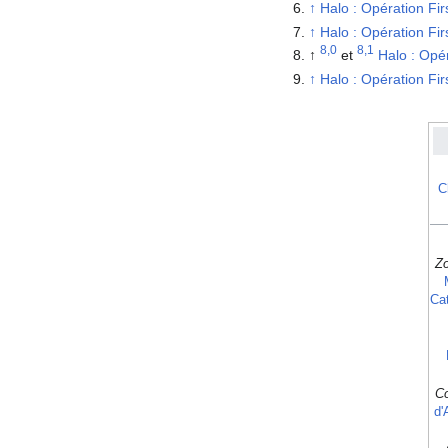
↑
Halo : Opération Firs
↑
Halo : Opération Firs
8,0
8,1
↑
et
Halo : Opér
↑
Halo : Opération Firs
C
Z
Ca
Co
d'