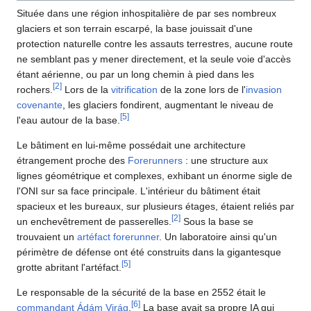
Située dans une région inhospitalière de par ses nombreux
glaciers et son terrain escarpé, la base jouissait d'une
protection naturelle contre les assauts terrestres, aucune route
ne semblant pas y mener directement, et la seule voie d'accès
étant aérienne, ou par un long chemin à pied dans les
[
2
]
rochers.
Lors de la
vitrification
de la zone lors de l'
invasion
covenante
, les glaciers fondirent, augmentant le niveau de
[
5
]
l'eau autour de la base.
Le bâtiment en lui-même possédait une architecture
étrangement proche des
Forerunners
: une structure aux
lignes géométrique et complexes, exhibant un énorme sigle de
l'ONI sur sa face principale. L'intérieur du bâtiment était
spacieux et les bureaux, sur plusieurs étages, étaient reliés par
[
2
]
un enchevêtrement de passerelles.
Sous la base se
trouvaient un
artéfact forerunner
. Un laboratoire ainsi qu'un
périmètre de défense ont été construits dans la gigantesque
[
5
]
grotte abritant l'artéfact.
Le responsable de la sécurité de la base en 2552 était le
[
6
]
commandant
Ádám Virág
.
La base avait sa propre IA qui