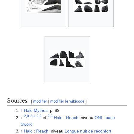
Sources
[
modifier
|
modifier le wikicode
]
↑
Halo Mythos
, p. 89
2,0
2,1
2,2
2,3
↑
et
Halo : Reach
, niveau
ONI : base
Sword
↑
Halo : Reach
, niveau
Longue nuit de réconfort