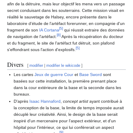
afin de la détruire, mais leur objectif les mena vers un passage
secret conduisant dans les souterrains. Cette mission visait en
réalité le sauvetage de Halsey, encore présente dans le
laboratoire d'étude de l'artéfact forerunner, en compagnie d'un
[
5
]
fragment de son
IA
Cortana
qui réussit extraire des données
[
8
]
de navigation de l'artéfact.
Après la récupération du docteur
et du fragment, le site de l'artéfact fut détruit, son plafond
[
5
]
s'effondrant sous l'action d'explosifs.
Divers
[
modifier
|
modifier le wikicode
]
Les cartes
Jeux de guerre
Cour
et
Base Sword
sont
basées sur cette installation, la première prenant place
dans la cour extérieure de la base et la seconde dans les
bureaux.
D'après
Isaac Hannaford
,
concept artist
ayant contribué à
la conception de la base, la limite de temps imposée aurait
décuplé leur créativité. Ainsi, le design de la base serait
inspiré d'un mercenaire pour l'aspect extérieur, et d'un
hôpital pour l'intérieur, ce qui lui conférerait un aspect
[
9
]