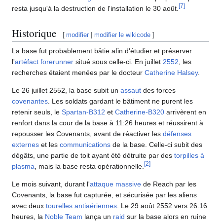
[
7
]
resta jusqu'à la destruction de l'installation le 30 août.
Historique
[
modifier
|
modifier le wikicode
]
La base fut probablement bâtie afin d'étudier et préserver
l'
artéfact forerunner
situé sous celle-ci. En juillet
2552
, les
recherches étaient menées par le docteur
Catherine Halsey
.
Le 26 juillet 2552, la base subit un
assaut
des forces
covenantes
. Les soldats gardant le bâtiment ne purent les
retenir seuls, le
Spartan-B312
et
Catherine-B320
arrivèrent en
renfort dans la cour de la base à 11:26 heures et réussirent à
repousser les Covenants, avant de réactiver les
défenses
externes
et les
communications
de la base. Celle-ci subit des
dégâts, une partie de toit ayant été détruite par des
torpilles à
[
2
]
plasma
, mais la base resta opérationnelle.
Le mois suivant, durant l'
attaque massive
de Reach par les
Covenants, la base fut capturée, et sécurisée par les aliens
avec deux
tourelles antiaériennes
. Le 29 août 2552 vers 26:16
heures, la
Noble Team
lança un
raid
sur la base alors en ruine