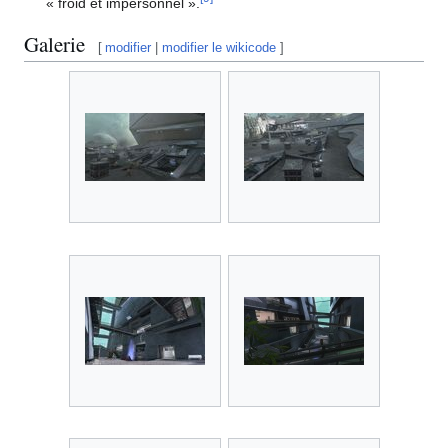
« froid et impersonnel ».
Galerie
[
modifier
|
modifier le wikicode
]