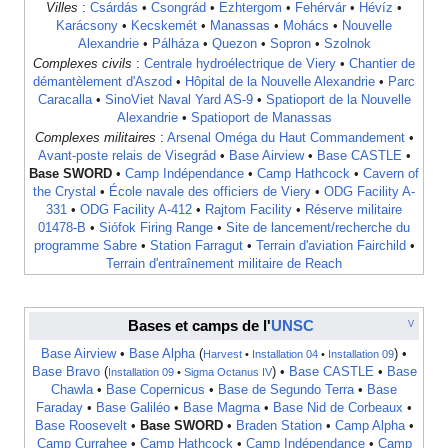
Villes
:
Csárdás
•
Csongrád
•
Ezhtergom
•
Fehérvár
•
Hévíz
•
Karácsony
•
Kecskemét
•
Manassas
•
Mohács
•
Nouvelle
Alexandrie
•
Pálháza
•
Quezon
•
Sopron
•
Szolnok
Complexes civils
:
Centrale hydroélectrique de Viery
•
Chantier de
démantèlement d'Aszod
•
Hôpital de la Nouvelle Alexandrie
•
Parc
Caracalla
•
SinoViet Naval Yard AS-9
•
Spatioport de la Nouvelle
Alexandrie
•
Spatioport de Manassas
Complexes militaires
:
Arsenal Oméga du Haut Commandement
•
Avant-poste relais de Visegrád
•
Base Airview
•
Base CASTLE
•
Base SWORD
•
Camp Indépendance
•
Camp Hathcock
•
Cavern of
the Crystal
•
École navale des officiers de Viery
•
ODG Facility A-
331
•
ODG Facility A-412
•
Rajtom Facility
•
Réserve militaire
01478-B
•
Siófok Firing Range
•
Site de lancement/recherche du
programme Sabre
•
Station Farragut
•
Terrain d'aviation Fairchild
•
Terrain d'entraînement militaire de Reach
Bases et camps de l'
UNSC
V
Base Airview
•
Base Alpha
(
) •
Harvest
•
Installation 04
•
Installation 09
Base Bravo
(
) •
Base CASTLE
•
Base
Installation 09
•
Sigma Octanus IV
Chawla
•
Base Copernicus
•
Base de Segundo Terra
•
Base
Faraday
•
Base Galiléo
•
Base Magma
•
Base Nid de Corbeaux
•
Base Roosevelt
•
Base SWORD
•
Braden Station
•
Camp Alpha
•
Camp Currahee
•
Camp Hathcock
•
Camp Indépendance
•
Camp