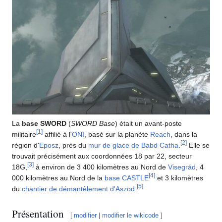
La
base SWORD
(
SWORD Base
) était un avant-poste
[
1
]
militaire
affilié à l'
ONI
, basé sur la planète
Reach
, dans la
[
2
]
région d'
Eposz
, près du
mur de glace de Babd Catha
.
Elle se
trouvait précisément aux coordonnées 18 par 22, secteur
[
3
]
18G,
à environ de 3 400 kilomètres au Nord de
Visegrád
, 4
[
4
]
000 kilomètres au Nord de la
base CASTLE
et 3 kilomètres
[
5
]
du
chantier de démantèlement d'Aszod
.
Présentation
[
modifier
|
modifier le wikicode
]