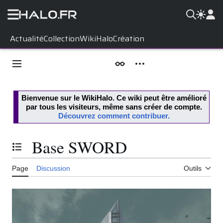
Aller
Actualité
Collection
WikiHalo
Création
au
contenu
Menu principal
Apparence
Outils personnels
Bienvenue sur le
WikiHalo
. Ce wiki peut être amélioré
par tous les visiteurs, même sans créer de compte.
Découvrez comment contribuer.
Base SWORD
Basculer la table des matières
Page
Discussion
Outils