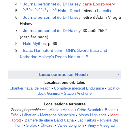
↑
Journal personnel du Dr Halsey
,
carte Eposz-Viery
5,0
5,1
5,2
5,3
5,4
↑
et
Halo : Reach
, niveau
Le colis
↑
Journal personnel du Dr Halsey
, lettre d’Ádám Virág à
Halsey
↑
Journal personnel du Dr Halsey
, 30 août 2552
(dernière page)
↑
Halo Mythos
, p. 89
↑
Isaac Hannaford.com - ONI's Sword Base and
Katherine Halsey's Reach hide out.
Lieux connus sur Reach
V
Localisations orbitales
Chantier naval de Reach
•
Complexe médical Endurance
•
Spatio-
dock Gamma
•
Station Anchor 9
Localisations terrestres
Zones géographiques
:
Alföld
•
Aszod
•
Crête Szurdok
•
Eposz
•
Erőd
•
Lábatlan
•
Montagne Ménachite
•
Monts Highlands
•
Mont
Törött
•
Barrière de glace Babd Catha
•
Lac Farkas
•
Rivière Big
Horn
•
Siófok
•
Ütközet
•
Vallée Longhorn
•
Viery
•
Visegrád