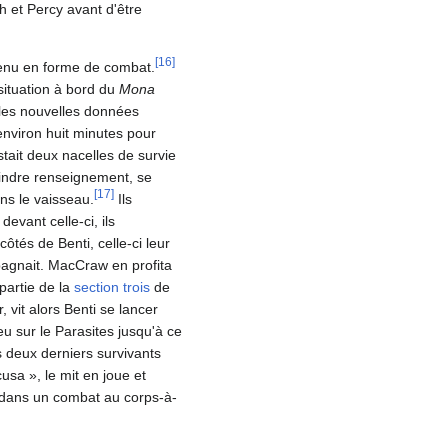
gh et Percy avant d'être
[
16
]
evenu en forme de combat.
 situation à bord du
Mona
 les nouvelles données
nviron huit minutes pour
stait deux nacelles de survie
oindre renseignement, se
[
17
]
ans le vaisseau.
Ils
devant celle-ci, ils
ôtés de Benti, celle-ci leur
agnait. MacCraw en profita
 partie de la
section trois
de
, vit alors Benti se lancer
eu sur le Parasites jusqu'à ce
s deux derniers survivants
usa », le mit en joue et
rs dans un combat au corps-à-