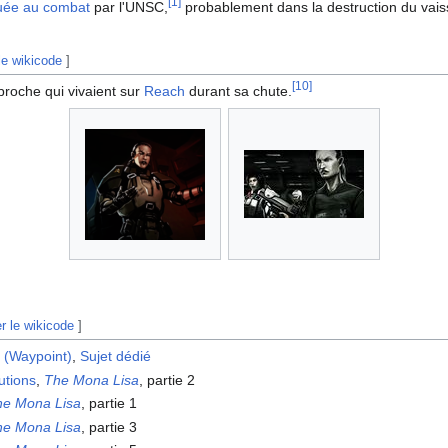
[
1
]
uée au combat
par l'UNSC,
probablement dans la destruction du vais
le wikicode
]
[
10
]
proche qui vivaient sur
Reach
durant sa chute.
er le wikicode
]
 (Waypoint)
,
Sujet dédié
utions
,
The Mona Lisa
, partie 2
he Mona Lisa
, partie 1
he Mona Lisa
, partie 3