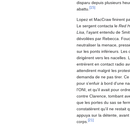
disparu depuis plusieurs he
[
15
]
abattu.
Lopez et MacCraw finirent pa
Le sergent contacta le
Red H
Lisa
, l'ayant entendu de Smi
dévoilées par Rebecca. Foucau
neutraliser la menace, pressé
sur les ponts inférieurs. Le
dirigèrent vers les nacelles.
entrèrent en contact radio a
attendirent malgré les protes
demanda de ne pas tirer. Ce
pour s'enfuir à bord d'une n
l'ONI, et qu'il avait pour ord
contre Clarence, tombant avec 
que les portes du sas se fer
constatèrent qu'il ne restait
appuya sur la détente, avant 
[
21
]
corps.