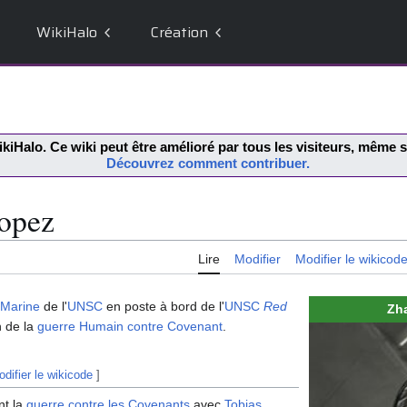
WikiHalo
Création
kiHalo
. Ce wiki peut être amélioré par tous les visiteurs, même
Découvrez comment contribuer.
opez
Lire
Modifier
Modifier le wikicod
Marine
de l'
UNSC
en poste à bord de l'
UNSC
Red
Zh
n de la
guerre Humain contre Covenant
.
difier le wikicode
]
nt la
guerre contre les Covenants
avec
Tobias