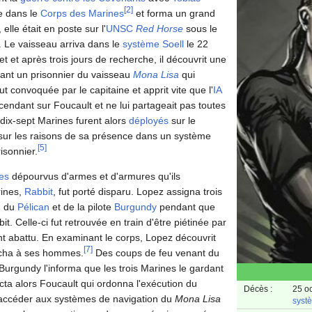
[
2
]
e dans le
Corps des Marines
et forma un grand
, elle était en poste sur l'
UNSC
Red Horse
sous le
Le vaisseau arriva dans le
système Soell
le 22
t et après trois jours de recherche, il découvrit une
tant un prisonnier du vaisseau
Mona Lisa
qui
t convoquée par le capitaine et apprit vite que l'
IA
cendant sur Foucault et ne lui partageait pas toutes
dix-sept Marines furent alors
déployés
sur le
 sur les raisons de sa présence dans un système
[
5
]
isonnier.
tes
dépourvus d'armes et d'armures qu'ils
rines,
Rabbit
, fut porté disparu. Lopez assigna trois
n du
Pélican
et de la pilote
Burgundy
pendant que
t. Celle-ci fut retrouvée en train d'être piétinée par
nt abattu. En examinant le corps, Lopez découvrit
[
7
]
cacha à ses hommes.
Des coups de feu venant du
 Burgundy l'informa que les trois Marines le gardant
cta alors Foucault qui ordonna l'exécution du
Décès :
25 o
d’accéder aux systèmes de navigation du
Mona Lisa
syst