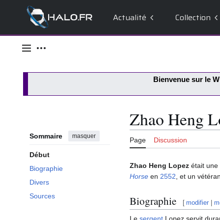
Actualité
Collection
Aller
au
Menu principal
Outils personnels
contenu
Bienvenue sur le
Wi
Zhao Heng L
Sommaire
masquer
Page
Discussion
Début
Zhao Heng Lopez
était une
Biographie
Horse
en
2552
, et un vétéra
Divers
Sources
Biographie
[
modifier
|
mo
Le
sergent
Lopez servit dura