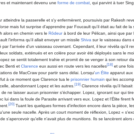
ures et maintenant devenu une
forme de combat
, qui parvint à tuer Sin
r atteindre la passerelle et s'y enfermèrent, poursuivis par Rakesh r
orse
mais fut surprise d'apprendre par Foucault qu'il était au fait de la
th alors en chemin vers le
Rôdeur
à bord de leur Pélican, ainsi que par
lt l'informa qu'il allait envoyer un missile
Shiva
sur le vaisseau dans e
 par l'arrivée d'un vaisseau covenant. Cependant, il leur révéla qu'il re
s deux soldats, exténués et en colère pour avoir été déployés sans le m
 Lopez se sentit totalement trahie et promit de se venger à son retour d
[
18
]
vec Benti et
Clarence
eux aussi en route vers les nacelles
et une fois 
tations de MacCraw pour partir sans délai. Lorsqu'
un Élite
apparut aux c
 fut à ce moment que Clarence tua le
prisonnier humain
qui les accomp
[
19
]
acelle, abandonnant Lopez et les autres.
Clarence révéla qu'il faisait
re de ne laisser aucun prisonnier s'échapper. Lopez, ignorant sur qui tirer
lui dans la foule de Parasite arrivant vers eux. Lopez et l'Élite firent f
[
20
]
ment.
Tuant les quelques formes d'infection encore dans la pièce, le
 qu'une seule nacelle. Après un court moment de réflexion, Lopez « s'exc
de s'apercevoir qu'elle n'avait plus de munitions. Ils se lancèrent alo