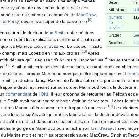
ra alors sa section en deux, une équipe menée
Sexe :
Fé
rs le système de navigation dans la salle des
Affiliation :
UN
e, menée par elle-même et composée de
MacCraw
,
Numéro
11
[
9
]
h
et
Percy
, devant s'occuper de la passerelle.
de
service
:
découvrirent le docteur
John Smith
enfermé dans
Grade :
Se
merie et dont les explications concernant la situation
Batailles :
Inc
que les Marines avaient observé. Le docteur insista
[
10
]
le champ, mais Lopez s'en tint aux ordres.
Après
Smith déclara qu'il s'agissait d'un virus qui touchait les Élites et soutint l
[
11
]
ns.
Smith omit certaines les informations, laissant Lopez combler les 
firmer celle-ci. Lorsque Mahmoud manqua d'être capturé par une
forme d
 Smith, le docteur lança Rakesh de l'autre côté de la porte en la referma
frappa à deux reprises et sur son ordre, Mahmoud fouilla le docteur et 
 un
commandant
de l'
ONI
. Il leur ordonna de retourner au Pélican et de 
e Smith avait menti car sa mission était un échec total. Lopez le mit à 
[
13
]
es autres Marines à bord avant de le frapper à nouveau.
Les Marines 
serelle et lorsqu'ils atteignirent les laboratoires, le docteur dévoila d
rit qu'il les mettait dans une situation délicate. Tout en faisant ces ré
trancha la gorge de Mahmoud puis arracha son
fusil d'assaut
avec lequel
du Marine mort et reprit sa progression avec MacCraw, Singh et Percy