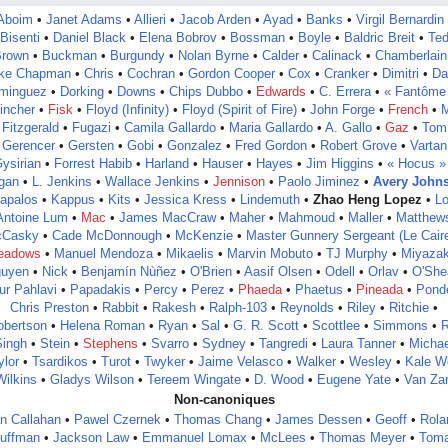
Aboim
•
Janet Adams
•
Allieri
•
Jacob Arden
•
Ayad
•
Banks
•
Virgil Bernardin
Bisenti
•
Daniel Black
•
Elena Bobrov
•
Bossman
•
Boyle
•
Baldric Breit
•
Te
rown
•
Buckman
•
Burgundy
•
Nolan Byrne
•
Calder
•
Calinack
•
Chamberlain
ke Chapman
•
Chris
•
Cochran
•
Gordon Cooper
•
Cox
•
Cranker
•
Dimitri
•
Da
minguez
•
Dorking
•
Downs
•
Chips Dubbo
•
Edwards
•
C. Errera
•
« Fantôme
incher
•
Fisk
•
Floyd (Infinity)
•
Floyd (Spirit of Fire)
•
John Forge
•
French
•
Fitzgerald
•
Fugazi
•
Camila Gallardo
•
Maria Gallardo
•
A. Gallo
•
Gaz
•
Tom
Gerencer
•
Gersten
•
Gobi
•
Gonzalez
•
Fred Gordon
•
Robert Grove
•
Vartan
ysirian
•
Forrest Habib
•
Harland
•
Hauser
•
Hayes
•
Jim Higgins
•
« Hocus »
gan
•
L. Jenkins
•
Wallace Jenkins
•
Jennison
•
Paolo Jiminez
•
Avery John
apalos
•
Kappus
•
Kits
•
Jessica Kress
•
Lindemuth
•
Zhao Heng Lopez
•
Lo
Antoine Lum
•
Mac
•
James MacCraw
•
Maher
•
Mahmoud
•
Maller
•
Matthew
Casky
•
Cade McDonnough
•
McKenzie
•
Master Gunnery Sergeant (Le Cair
eadows
•
Manuel Mendoza
•
Mikaelis
•
Marvin Mobuto
•
TJ Murphy
•
Miyazak
uyen
•
Nick
•
Benjamín Nùñez
•
O'Brien
•
Aasif Olsen
•
Odell
•
Orlav
•
O'She
ur Pahlavi
•
Papadakis
•
Percy
•
Perez
•
Phaeda
•
Phaetus
•
Pineada
•
Pond
Chris Preston
•
Rabbit
•
Rakesh
•
Ralph-103
•
Reynolds
•
Riley
•
Ritchie
•
obertson
•
Helena Roman
•
Ryan
•
Sal
•
G. R. Scott
•
Scottlee
•
Simmons
•
R
Singh
•
Stein
•
Stephens
•
Svarro
•
Sydney
•
Tangredi
•
Laura Tanner
•
Michae
ylor
•
Tsardikos
•
Turot
•
Twyker
•
Jaime Velasco‎‎
•
Walker
•
Wesley
•
Kale W
Wilkins
•
Gladys Wilson
•
Tereem Wingate
•
D. Wood
•
Eugene Yate
•
Van Za
Non-canoniques
an Callahan
•
Pawel Czernek
•
Thomas Chang
•
James Dessen
•
Geoff
•
Rola
uffman
•
Jackson Law
•
Emmanuel Lomax
•
McLees
•
Thomas Meyer
•
Tom