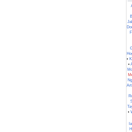
B
Ja
Do
F
G
Ho
•
K
•
Mc
M
Ng
Art
R
Ta
•
I
H