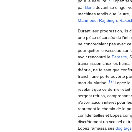
pour le détruire.
Lopez sépa
par
Benti
devant se diriger ve
machines tandis que l'autr
Mahmoud
,
Raj Singh
,
Rakes
Durant leur progression, ils 
une pièce sécurisée de l'infir
ne concordaient pas avec ce 
pour quitter le vaisseau sur 
avoir rencontré le
Parasite
, 
transmission chez les humai
théorie, ne faisant que con
franchi une porte ouverte par
[
12
]
mort du Marine.
Lopez le 
révélant que ce dernier était
sergent refusa, comprenant qu
n'avoir aucun intérêt pour l
reprenant le chemin de la pas
confidentielles et Lopez comp
discrètement un scalpel et 
Lopez ramassa ses
dog tags