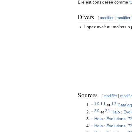
Elle est considérée comme
t
Divers
[
modifier
|
modifier 
Lopez avait au moins un 
Sources
[
modifier
|
modifi
1,0
1,1
1,2
↑
et
Catalog
2,0
2,1
↑
et
Halo : Evol
↑
Halo : Evolutions
,
T
↑
Halo : Evolutions
,
T