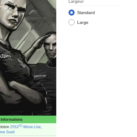
Largeur
Standard
Large
Informations
[
1
]
ctobre
2552
Mona Lisa
,
ème Soell