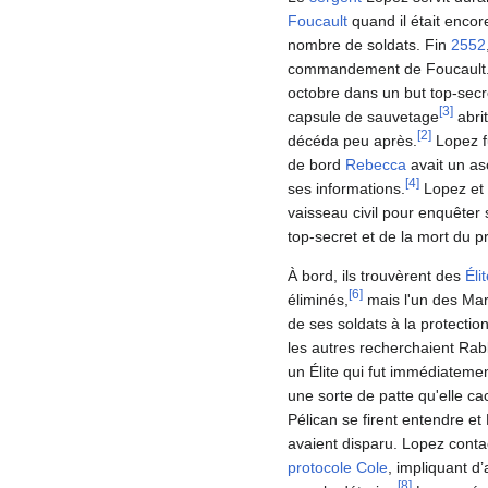
Foucault
quand il était encor
nombre de soldats. Fin
2552
commandement de Foucault. 
octobre dans un but top-secre
[
3
]
capsule de sauvetage
abri
[
2
]
décéda peu après.
Lopez fu
de bord
Rebecca
avait un as
[
4
]
ses informations.
Lopez et 
vaisseau civil pour enquêter
top-secret et de la mort du pr
À bord, ils trouvèrent des
Éli
[
6
]
éliminés,
mais l'un des Ma
de ses soldats à la protectio
les autres recherchaient Rabbi
un Élite qui fut immédiateme
une sorte de patte qu'elle 
Pélican se firent entendre et
avaient disparu. Lopez conta
protocole Cole
, impliquant 
[
8
]