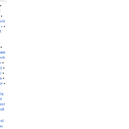
•
d
•
vid
 »
•
M.
•
son
vik
s
•
e)
•
i
•
a
•
er
•
aj
l
est
ndt
nd
as