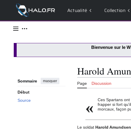
Actualité
Collection
Aller
au
Menu principal
Outils personnels
contenu
Bienvenue sur le
Wi
Harold Amun
Sommaire
masquer
Page
Discussion
Début
Ces Spartans ont 
Source
«
frapper si fort qu'
morcaux, façon pu
Le soldat
Harold Amundsen