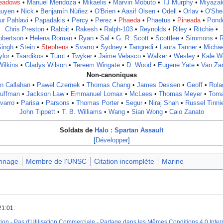
eadows
•
Manuel Mendoza
•
Mikaelis
•
Marvin Mobuto
•
TJ Murphy
•
Miyazak
uyen
•
Nick
•
Benjamín Nùñez
•
O'Brien
•
Aasif Olsen
•
Odell
•
Orlav
•
O'She
ur Pahlavi
•
Papadakis
•
Percy
•
Perez
•
Phaeda
•
Phaetus
•
Pineada
•
Pond
Chris Preston
•
Rabbit
•
Rakesh
•
Ralph-103
•
Reynolds
•
Riley
•
Ritchie
•
obertson
•
Helena Roman
•
Ryan
•
Sal
•
G. R. Scott
•
Scottlee
•
Simmons
•
R
Singh
•
Stein
•
Stephens
•
Svarro
•
Sydney
•
Tangredi
•
Laura Tanner
•
Michae
ylor
•
Tsardikos
•
Turot
•
Twyker
•
Jaime Velasco‎‎
•
Walker
•
Wesley
•
Kale W
Wilkins
•
Gladys Wilson
•
Tereem Wingate
•
D. Wood
•
Eugene Yate
•
Van Za
Non-canoniques
an Callahan
•
Pawel Czernek
•
Thomas Chang
•
James Dessen
•
Geoff
•
Rola
uffman
•
Jackson Law
•
Emmanuel Lomax
•
McLees
•
Thomas Meyer
•
Tom
varro
•
Parisa
•
Parsons
•
Thomas Porter
•
Segur
•
Niraj Shah
•
Russel Tinni
John Tippett
•
T. B. Williams
•
Wang
•
Sian Wong
•
Caio Zanato
Soldats de
Halo : Spartan Assault
Développer
nnage
Membre de l'UNSC
Citation incomplète
Marine
21:01.
on - Pas d'Utilisation Commerciale - Partage dans les Mêmes Conditions 4.0 Inter