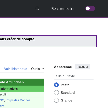
Se connecter
 sans créer de compte.
Apparence
masquer
e
Voir l’historique
Outils
Taille du texte
rold Amundsen
Petite
Informations
Standard
sculin
Grande
SC
,
Corps des Marines
dat