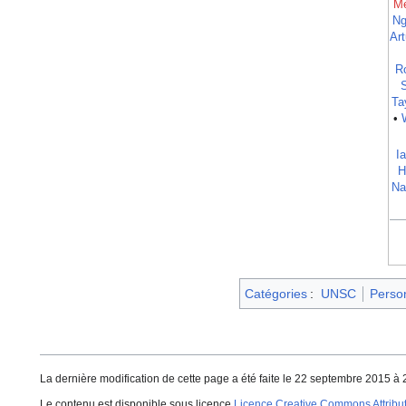
M
Ng
Art
R
Ta
•
I
H
Na
Catégories
:
UNSC
Perso
La dernière modification de cette page a été faite le 22 septembre 2015 à 
Le contenu est disponible sous licence
Licence Creative Commons Attributi