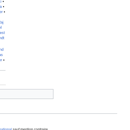
i
•
a
•
er
•
aj
l
est
ndt
nd
as
er
•
national
sauf mention contraire.