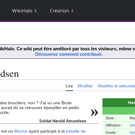
WikiHalo
Création
kiHalo
. Ce wiki peut être amélioré par tous les visiteurs, même
Découvrez comment contribuer.
dsen
Lire
Modifier
Modifier le wikicod
Ha
des boucliers, non ? J'ai vu une Brute
»
il aurait dû se retrouver éparpiller en petits
zzle.
Sexe :
Ma
Soldat Harold Amundsen
Affiliation :
UN
est un
Marine
ayant participé à la
bataille de
Grade :
Sol