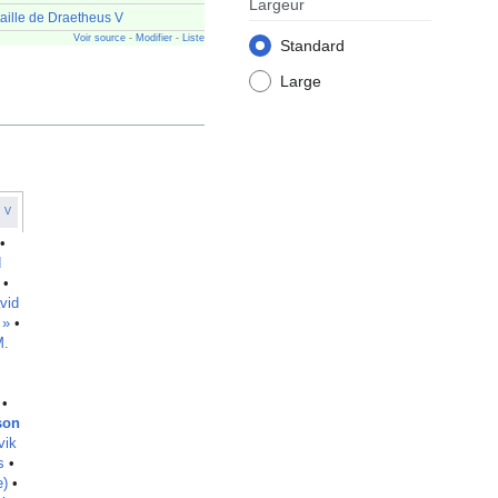
Largeur
aille de Draetheus V
Voir source
-
Modifier
-
Liste
Standard
Large
V
•
d
•
vid
 »
•
M.
•
son
vik
s
•
e)
•