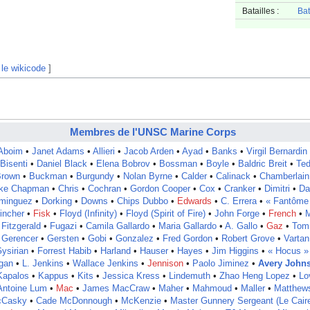
Batailles :
Bat
 le wikicode
]
Membres de l'UNSC Marine Corps
Aboim
•
Janet Adams
•
Allieri
•
Jacob Arden
•
Ayad
•
Banks
•
Virgil Bernardin
Bisenti
•
Daniel Black
•
Elena Bobrov
•
Bossman
•
Boyle
•
Baldric Breit
•
Te
rown
•
Buckman
•
Burgundy
•
Nolan Byrne
•
Calder
•
Calinack
•
Chamberlain
ke Chapman
•
Chris
•
Cochran
•
Gordon Cooper
•
Cox
•
Cranker
•
Dimitri
•
Da
minguez
•
Dorking
•
Downs
•
Chips Dubbo
•
Edwards
•
C. Errera
•
« Fantôme
incher
•
Fisk
•
Floyd (Infinity)
•
Floyd (Spirit of Fire)
•
John Forge
•
French
•
Fitzgerald
•
Fugazi
•
Camila Gallardo
•
Maria Gallardo
•
A. Gallo
•
Gaz
•
Tom
Gerencer
•
Gersten
•
Gobi
•
Gonzalez
•
Fred Gordon
•
Robert Grove
•
Vartan
ysirian
•
Forrest Habib
•
Harland
•
Hauser
•
Hayes
•
Jim Higgins
•
« Hocus »
gan
•
L. Jenkins
•
Wallace Jenkins
•
Jennison
•
Paolo Jiminez
•
Avery John
Kapalos
•
Kappus
•
Kits
•
Jessica Kress
•
Lindemuth
•
Zhao Heng Lopez
•
Lo
Antoine Lum
•
Mac
•
James MacCraw
•
Maher
•
Mahmoud
•
Maller
•
Matthew
Casky
•
Cade McDonnough
•
McKenzie
•
Master Gunnery Sergeant (Le Cair