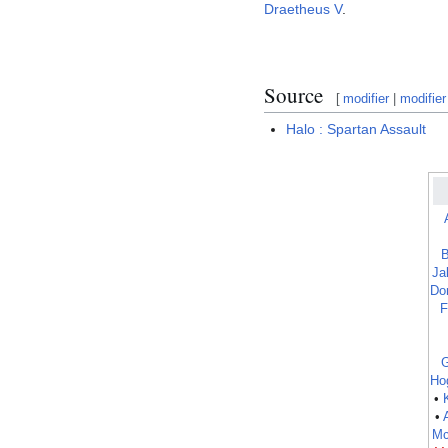
Draetheus V
.
Source
[
modifier
|
modifier
Halo : Spartan Assault
B
Ja
Do
F
G
Ho
•
•
Mc