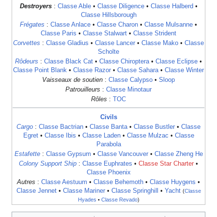
Destroyers
:
Classe Able
•
Classe Diligence
•
Classe Halberd
•
Classe Hillsborough
Frégates
:
Classe Anlace
•
Classe Charon
•
Classe Mulsanne
•
Classe Paris
•
Classe Stalwart
•
Classe Strident
Corvettes
:
Classe Gladius
•
Classe Lancer
•
Classe Mako
•
Classe
Scholte
Rôdeurs
:
Classe Black Cat
•
Classe Chiroptera
•
Classe Eclipse
•
Classe Point Blank
•
Classe Razor
•
Classe Sahara
•
Classe Winter
Vaisseaux de soutien
:
Classe Calypso
•
Sloop
Patrouilleurs
:
Classe Minotaur
Rôles
:
TOC
Civils
Cargo
:
Classe Bactrian
•
Classe Banta
•
Classe Bustler
•
Classe
Egret
•
Classe Ibis
•
Classe Laden
•
Classe Mulzac
•
Classe
Parabola
Estafette
:
Classe Gypsum
•
Classe Vancouver
•
Classe Zheng He
Colony Support Ship
:
Classe Euphrates
•
Classe Star Charter
•
Classe Phoenix
Autres
:
Classe Aestuum
•
Classe Behemoth
•
Classe Huygens
•
Classe Jennet
•
Classe Mariner
•
Classe Springhill
•
Yacht
(
Classe
Hyades
•
Classe Revado
)