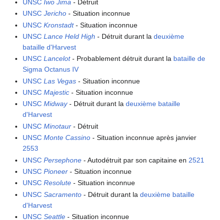
UNSC
Iwo Jima
- Détruit
UNSC
Jericho
- Situation inconnue
UNSC
Kronstadt
- Situation inconnue
UNSC
Lance Held High
- Détruit durant la
deuxième
bataille d'Harvest
UNSC
Lancelot
- Probablement détruit durant la
bataille de
Sigma Octanus IV
UNSC
Las Vegas
- Situation inconnue
UNSC
Majestic
- Situation inconnue
UNSC
Midway
- Détruit durant la
deuxième bataille
d'Harvest
UNSC
Minotaur
- Détruit
UNSC
Monte Cassino
- Situation inconnue après janvier
2553
UNSC
Persephone
- Autodétruit par son capitaine en
2521
UNSC
Pioneer
- Situation inconnue
UNSC
Resolute
- Situation inconnue
UNSC
Sacramento
- Détruit durant la
deuxième bataille
d'Harvest
UNSC
Seattle
- Situation inconnue