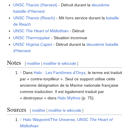
UNSC
Tharsis
(Harvest)
- Détruit durant la
deuxième
bataille d'Harvest
UNSC
Tharsis
(Reach)
- Mit hors service durant la
bataille
de Reach
UNSC
The Heart of Midlothian
- Détruit
UNSC
Thermopylae
- Situation inconnue
UNSC
Virginia Capes
- Détruit durant la
deuxième bataille
d'Harvest
Notes
[
modifier
|
modifier le wikicode
]
↑
Dans
Halo : Les Fantômes d'Onyx
, le terme est traduit
par « contre-torpilleur ». Seul ce support utilise cette
ancienne désignation de la Marine nationale française
comme traduction. Il est également traduit par
« destroyeur » dans
Halo Mythos
(p. 75).
Sources
[
modifier
|
modifier le wikicode
]
↑
Halo Waypoint/The Universe
,
UNSC
The Heart of
Midlothian