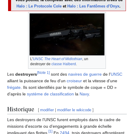
Halo : Le Protocole Cole
et
Halo : Les Fantômes d'Onyx
.
L'
UNSC
The Heart of Midlothian
, un
destroyer de
classe Halberd
.
[
Note 1
]
Les
destroyers
sont des
navires de guerre
de l'
UNSC
alliant la puissance de feu d'un
croiseur
et la vitesse d'une
frégate
. Ils sont identifiés par le symbole de coque « DD »
d'après le
système de classification
la
Navy
.
Historique
[
modifier
|
modifier le wikicode
]
Les destroyers de l'UNSC furent employés dans le cadre de
missions d'escorte ou d'engagements à grande échelle
[
1
]
impliquant des flottes.
En
2494
, trois destroyers affrontèrent