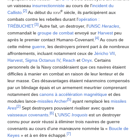
un vaisseau
insurrectionniste
au cours de l'
incident du
[
2
]
e
Callisto
.
Au début du
xxvi
siècle, ils participèrent aux
combats contre les rebelles durant l'
opération :
[
3
]
TRÉBUCHET
.
Autre fait, un destroyer, l'
UNSC
Heracles
,
commandait le
groupe de combat
envoyé sur
Harvest
peu
[
4
]
après le premier contact Humano-Covenant.
Au cours de
cette même
guerre
, les destroyers prirent part à de nombreux
affrontements, incluant notamment ceux de
Jéricho VII
,
Harvest
,
Sigma Octanus IV
,
Reach
et
Onyx
. Certains
personnels de la Navy considéraient que ces navires étaient
difficiles à manier en combat en raison de leur lenteur et de
leur masse. Ces désavantages étaient néanmoins compensés
par un blindage épais et un armement meurtrier comprenant
notamment des
canons à accélération magnétique
et des
[
5
]
modules lance-
missiles Archer
ayant remplacé les
missiles
[
2
]
Ares
Sept destroyers pouvaient rivaliser avec quatre
[
6
]
vaisseaux covenants
.
L'
UNSC
Iroquois
est un destroyer
connu pour avoir réussi à éliminer trois navires de guerre
covenants au cours d'une manœuvre nommée la «
Boucle de
[
7
]
Keyes
» et à en être échappé.