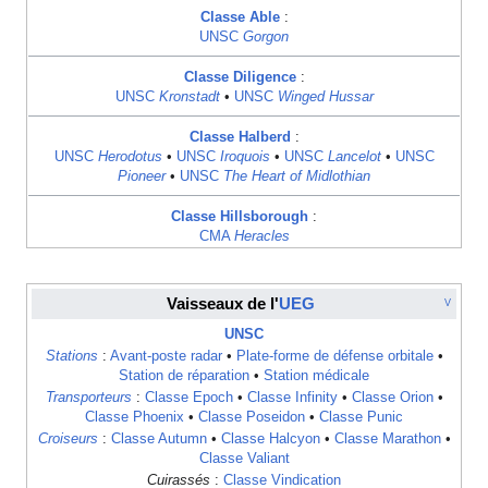
Classe Able
:
UNSC
Gorgon
Classe Diligence
:
UNSC
Kronstadt
•
UNSC
Winged Hussar
Classe Halberd
:
UNSC
Herodotus
•
UNSC
Iroquois
•
UNSC
Lancelot
•
UNSC
Pioneer
•
UNSC
The Heart of Midlothian
Classe Hillsborough
:
CMA
Heracles
Vaisseaux de l'
UEG
V
UNSC
Stations
:
Avant-poste radar
•
Plate-forme de défense orbitale
•
Station de réparation
•
Station médicale
Transporteurs
:
Classe Epoch
•
Classe Infinity
•
Classe Orion
•
Classe Phoenix
•
Classe Poseidon
•
Classe Punic
Croiseurs
:
Classe Autumn
•
Classe Halcyon
•
Classe Marathon
•
Classe Valiant
Cuirassés
:
Classe Vindication