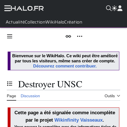
Aller
Actualité
Collection
WikiHalo
Création
au
contenu
Menu principal
Apparence
Outils personnels
Bienvenue sur le
WikiHalo
. Ce wiki peut être amélioré
par tous les visiteurs, même sans créer de compte.
Découvrez comment contribuer.
Destroyer UNSC
Basculer la table des matières
Page
Discussion
Outils
Cette page a été signalée comme incomplète
par le projet
Wikinfinity Vaisseaux
.
Vous pouvez la compléter avec des informations tirées de