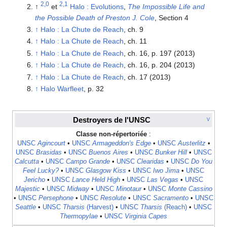
2,0
2,1
↑
et
Halo : Evolutions
,
The Impossible Life and
the Possible Death of Preston J. Cole
, Section 4
↑
Halo : La Chute de Reach
, ch. 9
↑
Halo : La Chute de Reach
, ch. 11
↑
Halo : La Chute de Reach
, ch. 16, p. 197 (2013)
↑
Halo : La Chute de Reach
, ch. 16, p. 204 (2013)
↑
Halo : La Chute de Reach
, ch. 17 (2013)
↑
Halo Warfleet
, p. 32
Destroyers de l'UNSC
V
Classe non-répertoriée
:
UNSC
Agincourt
•
UNSC
Armageddon's Edge
•
UNSC
Austerlitz
•
UNSC
Brasidas
•
UNSC
Buenos Aires
•
UNSC
Bunker Hill
•
UNSC
Calcutta
•
UNSC
Campo Grande
•
UNSC
Clearidas
•
UNSC
Do You
Feel Lucky?
•
UNSC
Glasgow Kiss
•
UNSC
Iwo Jima
•
UNSC
Jericho
•
UNSC
Lance Held High
•
UNSC
Las Vegas
•
UNSC
Majestic
•
UNSC
Midway
•
UNSC
Minotaur
•
UNSC
Monte Cassino
•
UNSC
Persephone
•
UNSC
Resolute
•
UNSC
Sacramento
•
UNSC
Seattle
•
UNSC
Tharsis
(Harvest)
•
UNSC
Tharsis
(Reach)
•
UNSC
Thermopylae
•
UNSC
Virginia Capes