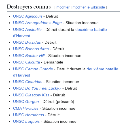
Destroyers connus
[
modifier
|
modifier le wikicode
]
UNSC
Agincourt
- Détruit
UNSC
Armageddon's Edge
- Situation inconnue
UNSC
Austerlitz
- Détruit durant la
deuxième bataille
d'Harvest
UNSC
Brasidas
- Détruit
UNSC
Buenos Aires
- Détruit
UNSC
Bunker Hill
- Situation inconnue
UNSC
Calcutta
- Démantelé
UNSC
Campo Grande
- Détruit durant la
deuxième bataille
d'Harvest
UNSC
Clearidas
- Situation inconnue
UNSC
Do You Feel Lucky?
- Détruit
UNSC
Glasgow Kiss
- Détruit
UNSC
Gorgon
- Détruit (présumé)
CMA
Heracles
- Situation inconnue
UNSC
Herodotus
- Détruit
UNSC
Iroquois
- Situation inconnue