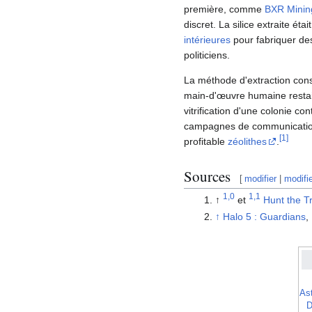
première, comme
BXR Minin
discret. La silice extraite ét
intérieures
pour fabriquer des
politiciens.
La méthode d'extraction consi
main-d'œuvre humaine restait
vitrification d'une colonie 
campagnes de communication d
[
1
]
profitable
zéolithes
.
Sources
[
modifier
|
modifi
1,0
1,1
↑
et
Hunt the T
↑
Halo 5 : Guardians
,
Ast
D