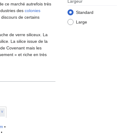
Largeur
de ce marché autrefois très
industries des
colonies
Standard
s discours de certains
Large
uche de verre siliceux. La
ce. La silice issue de la
cide Covenant mais les
ement » et riche en très
V
um
•
•