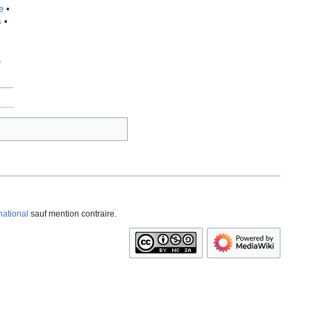
e
•
s
•
e
national
sauf mention contraire.