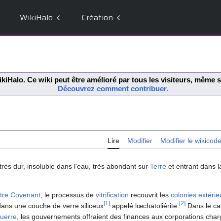
WikiHalo
Création
kiHalo
. Ce wiki peut être amélioré par tous les visiteurs, même
Découvrez comment contribuer.
Lire
Modifier
Modifier le wikicod
très dur, insoluble dans l'eau, très abondant sur
Terre
et entrant dans 
tre Covenant
, le processus de
vitrification
recouvrit les
colonies extérie
[
1
]
[
2
]
ans une couche de verre siliceux
appelé lœchatoliérite.
Dans le cad
uerre
, les gouvernements offraient des finances aux corporations charg