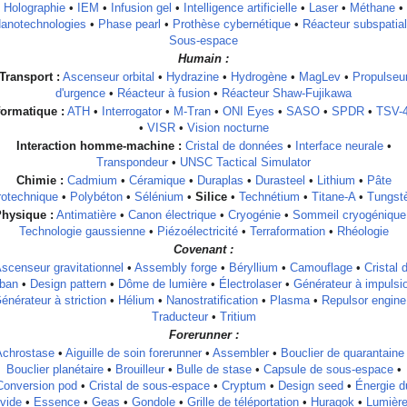
Holographie
•
IEM
•
Infusion gel
•
Intelligence artificielle
•
Laser
•
Méthane
•
anotechnologies
•
Phase pearl
•
Prothèse cybernétique
•
Réacteur subspatial
Sous-espace
Humain :
Transport :
Ascenseur orbital
•
Hydrazine
•
Hydrogène
•
MagLev
•
Propulseu
d'urgence
•
Réacteur à fusion
•
Réacteur Shaw-Fujikawa
formatique :
ATH
•
Interrogator
•
M-Tran
•
ONI Eyes
•
SASO
•
SPDR
•
TSV-
•
VISR
•
Vision nocturne
Interaction homme-machine :
Cristal de données
•
Interface neurale
•
Transpondeur
•
UNSC Tactical Simulator
Chimie :
Cadmium
•
Céramique
•
Duraplas
•
Durasteel
•
Lithium
•
Pâte
rotechnique
•
Polybéton
•
Sélénium
•
Silice
•
Technétium
•
Titane-A
•
Tungst
hysique :
Antimatière
•
Canon électrique
•
Cryogénie
•
Sommeil cryogénique
Technologie gaussienne
•
Piézoélectricité
•
Terraformation
•
Rhéologie
Covenant :
scenseur gravitationnel
•
Assembly forge
•
Béryllium
•
Camouflage
•
Cristal 
ban
•
Design pattern
•
Dôme de lumière
•
Électrolaser
•
Générateur à impulsi
énérateur à striction
•
Hélium
•
Nanostratification
•
Plasma
•
Repulsor engine
Traducteur
•
Tritium
Forerunner :
Achrostase
•
Aiguille de soin forerunner
•
Assembler
•
Bouclier de quarantaine
Bouclier planétaire
•
Brouilleur
•
Bulle de stase
•
Capsule de sous-espace
•
Conversion pod
•
Cristal de sous-espace
•
Cryptum
•
Design seed
•
Énergie d
vide
•
Essence
•
Geas
•
Gondole
•
Grille de téléportation
•
Huragok
•
Lumièr