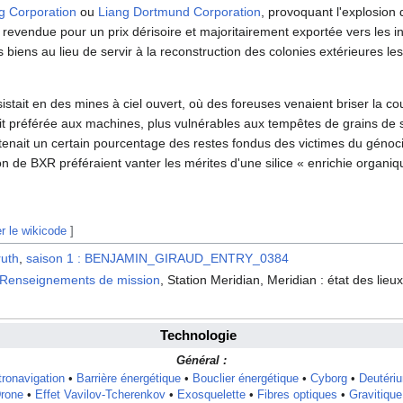
g Corporation
ou
Liang Dortmund Corporation
, provoquant l'explosion 
ait revendue pour un prix dérisoire et majoritairement exportée vers les 
 biens au lieu de servir à la reconstruction des colonies extérieures le
stait en des mines à ciel ouvert, où des foreuses venaient briser la co
 préférée aux machines, plus vulnérables aux tempêtes de grains de sili
contenait un certain pourcentage des restes fondus des victimes du géno
e BXR préféraient vanter les mérites d'une silice « enrichie organiqu
er le wikicode
]
ruth
,
saison 1 : BENJAMIN_GIRAUD_ENTRY_0384
Renseignements de mission
, Station Meridian, Meridian : état des lieux
Technologie
Général :
ronavigation
•
Barrière énergétique
•
Bouclier énergétique
•
Cyborg
•
Deutéri
rone
•
Effet Vavilov-Tcherenkov
•
Exosquelette
•
Fibres optiques
•
Gravitique