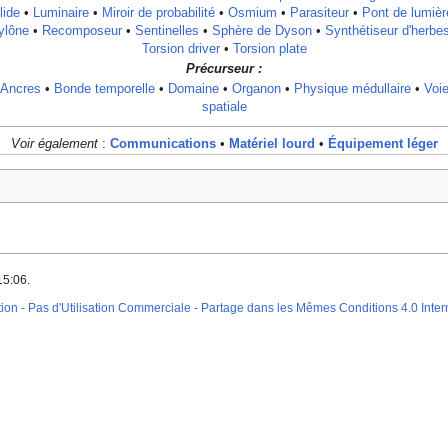
lide
•
Luminaire
•
Miroir de probabilité
•
Osmium
•
Parasiteur
•
Pont de lumièr
ylône
•
Recomposeur
•
Sentinelles
•
Sphère de Dyson
•
Synthétiseur d'herbe
Torsion driver
•
Torsion plate
Précurseur :
Ancres
•
Bonde temporelle
•
Domaine
•
Organon
•
Physique médullaire
•
Voi
spatiale
Voir également
:
Communications
•
Matériel lourd
•
Équipement léger
15:06.
on - Pas d'Utilisation Commerciale - Partage dans les Mêmes Conditions 4.0 Inter