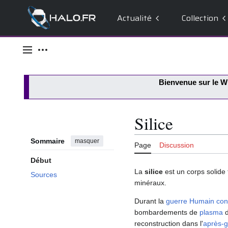
Actualité
Collection
Aller
au
Menu principal
Outils personnels
contenu
Bienvenue sur le
Wi
Silice
Sommaire
masquer
Page
Discussion
Début
La
silice
est un corps solide 
Sources
minéraux.
Durant la
guerre Humain con
bombardements de
plasma
d
reconstruction dans l'
après-g