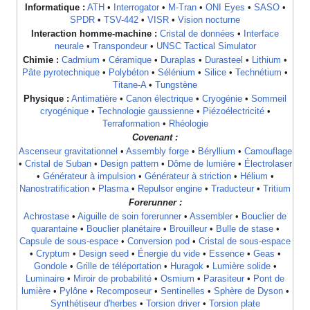
Informatique :
ATH
•
Interrogator
•
M-Tran
•
ONI Eyes
•
SASO
•
SPDR
•
TSV-442
•
VISR
•
Vision nocturne
Interaction homme-machine :
Cristal de données
•
Interface
neurale
•
Transpondeur
•
UNSC Tactical Simulator
Chimie :
Cadmium
•
Céramique
•
Duraplas
•
Durasteel
•
Lithium
•
Pâte pyrotechnique
•
Polybéton
•
Sélénium
•
Silice
•
Technétium
•
Titane-A
•
Tungstène
Physique :
Antimatière
•
Canon électrique
•
Cryogénie
•
Sommeil
cryogénique
•
Technologie gaussienne
•
Piézoélectricité
•
Terraformation
•
Rhéologie
Covenant :
Ascenseur gravitationnel
•
Assembly forge
•
Béryllium
•
Camouflage
•
Cristal de Suban
•
Design pattern
•
Dôme de lumière
•
Électrolaser
•
Générateur à impulsion
•
Générateur à striction
•
Hélium
•
Nanostratification
•
Plasma
•
Repulsor engine
•
Traducteur
•
Tritium
Forerunner :
Achrostase
•
Aiguille de soin forerunner
•
Assembler
•
Bouclier de
quarantaine
•
Bouclier planétaire
•
Brouilleur
•
Bulle de stase
•
Capsule de sous-espace
•
Conversion pod
•
Cristal de sous-espace
•
Cryptum
•
Design seed
•
Énergie du vide
•
Essence
•
Geas
•
Gondole
•
Grille de téléportation
•
Huragok
•
Lumière solide
•
Luminaire
•
Miroir de probabilité
•
Osmium
•
Parasiteur
•
Pont de
lumière
•
Pylône
•
Recomposeur
•
Sentinelles
•
Sphère de Dyson
•
Synthétiseur d'herbes
•
Torsion driver
•
Torsion plate