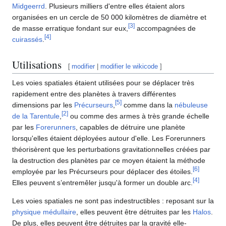
Midgeerrd
. Plusieurs milliers d'entre elles étaient alors
organisées en un cercle de 50 000 kilomètres de diamètre et
[
3
]
de masse erratique fondant sur eux,
accompagnées de
[
4
]
cuirassés
.
Utilisations
[
modifier
|
modifier le wikicode
]
Les voies spatiales étaient utilisées pour se déplacer très
rapidement entre des planètes à travers différentes
[
5
]
dimensions par les
Précurseurs
,
comme dans la
nébuleuse
[
2
]
de la Tarentule
,
ou comme des armes à très grande échelle
par les
Forerunners
, capables de détruire une planète
lorsqu'elles étaient déployées autour d'elle. Les Forerunners
théorisèrent que les perturbations gravitationnelles créées par
la destruction des planètes par ce moyen étaient la méthode
[
6
]
employée par les Précurseurs pour déplacer des étoiles.
[
4
]
Elles peuvent s’entremêler jusqu'à former un double arc.
Les voies spatiales ne sont pas indestructibles : reposant sur la
physique médullaire
, elles peuvent être détruites par les
Halos
.
De plus, elles peuvent être détruites par la gravité elle-