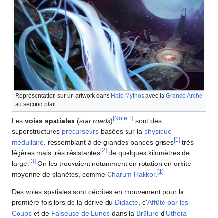
Représentation sur un artwork dans
Halo Mythos
avec la
Grande Arche
au second plan.
[
Note 1
]
Les
voies spatiales
(
star roads
)
sont des
superstructures
précurseurs
basées sur la
physique
[
1
]
médullaire
, ressemblant à de grandes bandes grises
très
[
2
]
légères mais très résistantes
de quelques kilomètres de
[
3
]
large.
On les trouvaient notamment en rotation en orbite
[
1
]
moyenne de planètes, comme
Charum Hakkor
.
Des voies spatiales sont décrites en mouvement pour la
première fois lors de la dérive du
Didacte
, d'
Affûté par les
Coups
et de
Faiseuse de Lunes
dans la
Brûlure
d'
Uthera