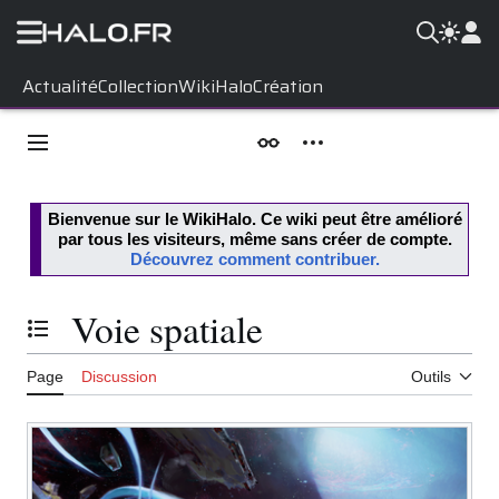
Aller
Actualité
Collection
WikiHalo
Création
au
contenu
Menu principal
Apparence
Outils personnels
Bienvenue sur le
WikiHalo
. Ce wiki peut être amélioré
par tous les visiteurs, même sans créer de compte.
Découvrez comment contribuer.
Voie spatiale
Basculer la table des matières
Page
Discussion
Outils