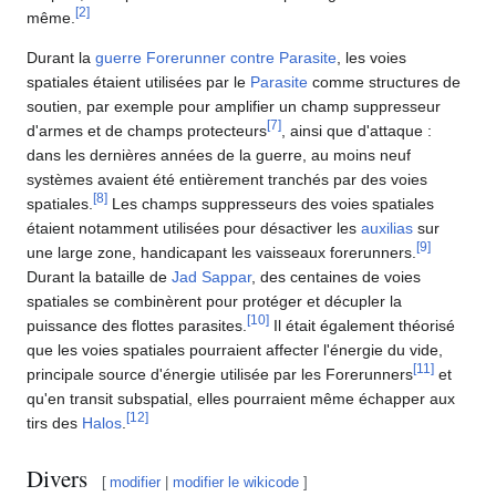
[
2
]
même.
Durant la
guerre Forerunner contre Parasite
, les voies
spatiales étaient utilisées par le
Parasite
comme structures de
soutien, par exemple pour amplifier un champ suppresseur
[
7
]
d'armes et de champs protecteurs
, ainsi que d'attaque :
dans les dernières années de la guerre, au moins neuf
systèmes avaient été entièrement tranchés par des voies
[
8
]
spatiales.
Les champs suppresseurs des voies spatiales
étaient notamment utilisées pour désactiver les
auxilias
sur
[
9
]
une large zone, handicapant les vaisseaux forerunners.
Durant la bataille de
Jad Sappar
, des centaines de voies
spatiales se combinèrent pour protéger et décupler la
[
10
]
puissance des flottes parasites.
Il était également théorisé
que les voies spatiales pourraient affecter l'énergie du vide,
[
11
]
principale source d'énergie utilisée par les Forerunners
et
qu'en transit subspatial, elles pourraient même échapper aux
[
12
]
tirs des
Halos
.
Divers
[
modifier
|
modifier le wikicode
]