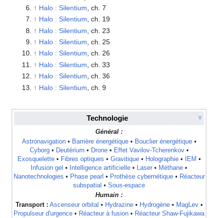
↑
Halo : Silentium
, ch. 7
↑
Halo : Silentium
, ch. 19
↑
Halo : Silentium
, ch. 23
↑
Halo : Silentium
, ch. 25
↑
Halo : Silentium
, ch. 26
↑
Halo : Silentium
, ch. 33
↑
Halo : Silentium
, ch. 36
↑
Halo : Silentium
, ch. 9
Technologie
V
Général :
Astronavigation
•
Barrière énergétique
•
Bouclier énergétique
•
Cyborg
•
Deutérium
•
Drone
•
Effet Vavilov-Tcherenkov
•
Exosquelette
•
Fibres optiques
•
Gravitique
•
Holographie
•
IEM
•
Infusion gel
•
Intelligence artificielle
•
Laser
•
Méthane
•
Nanotechnologies
•
Phase pearl
•
Prothèse cybernétique
•
Réacteur
subspatial
•
Sous-espace
Humain :
Transport :
Ascenseur orbital
•
Hydrazine
•
Hydrogène
•
MagLev
•
Propulseur d'urgence
•
Réacteur à fusion
•
Réacteur Shaw-Fujikawa