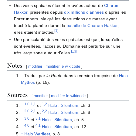
Des voies spatiales étaient trouvées autour de
Charum
Hakkor
, présentes depuis
dix millions d'années
d'après les
Forerunners. Malgré les destructions de masse ayant
touché la planète durant la
bataille de Charum Hakkor
,
[
1
]
elles étaient intactes.
Une particularité des voies spatiales est que, lorsqu'elles
sont éveillées, l'accès au Domaine est perturbé sur une
[
13
]
très large zone autour d'elles.
Notes
[
modifier
|
modifier le wikicode
]
↑
Traduit par
la Route
dans la version française de
Halo
Mythos
(p. 15).
Sources
[
modifier
|
modifier le wikicode
]
1,0
1,1
1,2
↑
et
Halo : Silentium
, ch. 3
2,0
2,1
2,2
↑
et
Halo : Silentium
, ch. 8
3,0
3,1
↑
et
Halo : Silentium
, ch. 5
4,0
4,1
↑
et
Halo : Silentium
, ch. 12
↑
Halo Warfleet
, p. 8