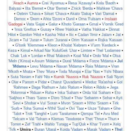
'Arach
•
Aumra
•
Crei 'Ayomuu
•
Resa 'Azavayl
•
Kola 'Baoth
•
Balyasi
•
Ilta 'Bemet
•
Otar 'Bemet
•
Z'nick 'Berda
•
Mahkee 'Chava
•
Oebrin 'Chava
•
Silset 'Chava
•
Akato 'Dakaj
•
Vari 'Damat‎
•
Democ
•
'Drem
•
Ahta 'Dzoni
‎ •
Dunil
•
Orna 'Fulsam
•
Inslaan
'Gadogai
•
Vata 'Gajat
•
Galur
•
Khoto 'Garaan
•
Gmal
•
V'ornik 'Gred
•
'Insa 'Greftus
•
Gusay
•
Rhee 'Hakkat
•
Vatha 'Hakkat‎
•
Dinnat
'Hilot
•
Gerdon 'Hilot
•
Kasha 'Hilot
•
Ilic
•
Cadan 'Ilmir
•
Jalam
•
Jat
•
Jicam
•
Tul 'Juran
•
Tulum 'Juranai
•
Orim 'Kasaan
•
Rojka 'Kasaan
•
G'torik 'Klemmee
•
Kleon
•
Kholat 'Kebrem
•
V'urm 'Kerdeck
•
Keza
•
Kimal
•
Arkad Nar 'Kulul
Gek 'Lhar
•
Limtee
•
Thel 'Lodamee
•
Chak 'Lok
•
'Lordan
•
Rhal 'Makesh
•
Koal 'Mal
•
Ordo 'Mal
‎ •
Olsa
'Meln (
’Kinsa
)
•
Asum 'Mdama
•
Dural 'Mdama
•
Forze 'Mdama
•
Jul
'Mdama
•
Levu 'Mdama
•
Naxan 'Mdama
•
Raia 'Mdama
•
Vran
'Mkoth
•
Mrata
•
Thev 'Mura
•
Toda 'Murajai
•
Elar 'Nas
•
Yshi 'Nbara
•
Suta 'Noram
•
Fahl 'Nto
•
Kurnik 'Nuusra
•
Ruk 'Nuusra
•
Sali 'Nyon
•
Olar
•
Panom
•
Pidar
•
Charut 'Quvadamii
•
Meduz 'Ra'ashai
•
Gol
'Rahmee
•
Daga 'Rathum
•
Jato 'Ratum
•
Relon
•
Rdolo
•
Jega
'Rdomnai
•
'Rduan
•
Ruha
•
Inka 'Saham
•
Orda Val 'Saham
•
Eto
'Saljhoo
•
Thars 'Sarov
•
D'ero 'S'bud
•
Thav 'Sebarim
•
Sehar
•
Ayit
'Sevi
•
Shobar
•
Vul 'Soran
•
Mvon 'Sraom
•
N'tho 'Sraom
•
Tirk
'Surb
•
Toha 'Sumai
•
N'thil 'Susl
•
Ovi 'Taar
•
Usze 'Taham
•
Ghe
'Talot
•
Trok 'Tanghil
•
Luro 'Taralumee
•
Qerspa 'Tel
•
Avu Med
'Telcam
•
Val 'Telram
•
Klemas 'Teodoree
•
Thet 'Thrun
•
Thun
•
Torren
•
Zef 'Trahl
•
Mahlo 'Turagg
•
Tup'Quk
•
Khar 'Tvorn
•
Xelq
'Tylk
•
Umira
•
Buran 'Utaral
•
Koida 'Vadam
•
Marak 'Vadam
•
Thel