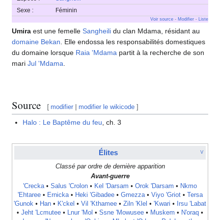
Sexe :
Féminin
Voir source
-
Modifier
-
Liste
Umira
est une femelle
Sangheili
du clan Mdama, résidant au
domaine Bekan
. Elle endossa les responsabilités domestiques
du domaine lorsque
Raia 'Mdama
partit à la recherche de son
mari
Jul 'Mdama
.
Source
[
modifier
|
modifier le wikicode
]
Halo : Le Baptême du feu
, ch. 3
Élites
V
Classé par ordre de dernière apparition
Avant-guerre
'Crecka
•
Salus 'Crolon
•
Kel 'Darsam
•
Orok 'Darsam
•
Nkmo
'Ehtaree
•
Ernicka
•
Heki 'Gibadee
•
Gmezza
•
Viyo 'Griot
•
Tersa
'Gunok
•
Han
•
K'ckel
•
Vil 'Kthamee
•
Ziln 'Klel
•
'Kwari
•
Irsu 'Labat
•
Jeht 'Lcmutee
•
Lnur 'Mol
•
Ssne 'Mowusee
•
Muskem
•
N'oraq
•