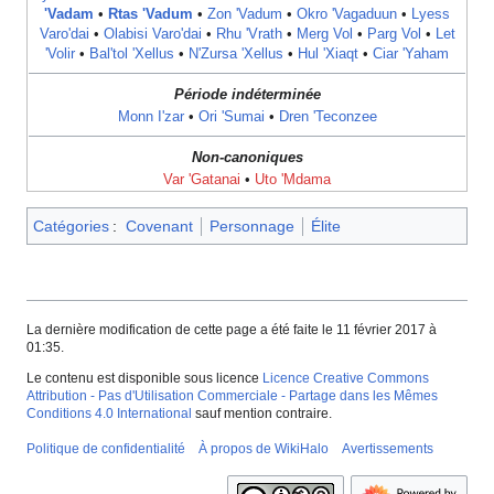
'Vadam
•
Rtas 'Vadum
•
Zon 'Vadum
•
Okro 'Vagaduun
•
Lyess
Varo'dai
•
Olabisi Varo'dai
•
Rhu 'Vrath
‎ •
Merg Vol
•
Parg Vol
•
Let
'Volir
•
Bal'tol 'Xellus
•
N'Zursa 'Xellus
•
Hul 'Xiaqt
•
Ciar 'Yaham
Période indéterminée
Monn I'zar
•
Ori 'Sumai
•
Dren 'Teconzee
Non-canoniques
Var 'Gatanai
•
Uto 'Mdama
Catégories
:
Covenant
Personnage
Élite
La dernière modification de cette page a été faite le 11 février 2017 à
01:35.
Le contenu est disponible sous licence
Licence Creative Commons
Attribution - Pas d'Utilisation Commerciale - Partage dans les Mêmes
Conditions 4.0 International
sauf mention contraire.
Politique de confidentialité
À propos de WikiHalo
Avertissements