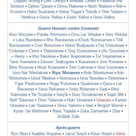
Loquen 'Nvong
•
Loro 'Onkiyo
•
Mhelaat 'Orlam
•
Pelahsar the
Strident
•
Ophon 'Qaram
•
Ckmu 'Raboree
•
Nesh 'Radoon
•
Roh
•
Scorinn
•
Haka 'Suukaree
•
Vema 'Togad
•
'Tskelk
•
Ther 'Vadam
•
Vertikus
•
Ossis 'Xellus
•
Sooln 'Xellus
•
Ussa 'Xellus
Guerre Humain contre Covenant
Alsu 'Ahcuree
•
Parala 'Ahrmonro
•
Orsu Lar 'Ahtalee
•
Vero 'Ahtulai
•
Loka 'Bandolee
•
Rho 'Barutamee
•
K'hurk 'Bornisamee
•
Tilik
'Bornisamee
•
Crun 'Brinsmee
•
Hulon 'Budyasee
•
Fal 'Chavamee
•
'Crolunee
•
C'tenz
•
'Dalamenee
•
Torg 'Gransamee
•
Utu 'Gusonee
•
« Henry »
•
Itho 'Hesiikee
•
Bako 'Ikaporamee
•
Tul 'Imjanamee
•
Tano 'Inanraree
•
Zasses 'Jeqkogoee
•
'Kasamee
•
Jora 'Konaree
•
Bero 'Kusovai
•
Nizat 'Kvarosee
•
Tam 'Lakosee
•
Uruo 'Losonaee
•
Voro Nar 'Mantakree
•
Ripa 'Moramee
•
Ardo 'Moretumee
•
Ado
'Mortumee
•
Ustaf 'Nbekee
•
Norzessa
•
Isna 'Nosolee
•
'Ontomee
•
Y'gar 'Pewtrunoee
•
Noga 'Putumee
•
'Qualomee
•
Qunu
•
Lat
'Ravamee
•
Sesa 'Refumee
•
Soha 'Rolamee
•
Saal
•
Rhul
'Salmutee
•
Tel 'Szatulai
•
Sanj'ik
•
Duru 'Scoahamee
•
Sujet 386
•
Reff 'Talamee
•
Thon 'Talamee
•
Huki 'Umamee
•
Unavaro
•
Kantar
'Utaralee
•
Lak 'Vadamee
•
Onsu 'Valonro
•
Veer
•
Re'gish Wamik
•
Xytan 'Jar Wattinree
•
Raas 'Yajadai
•
Zuka 'Zamamee
•
Zhar
•
Je'ddak Zule
Après-guerre
Ryn 'Alun
•
Xaebho 'Anyame
•
Jacul 'Arach
•
Kitun 'Arach
•
Vimo