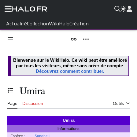
Aller
Actualité
Collection
WikiHalo
Création
au
contenu
Menu principal
Apparence
Outils personnels
Bienvenue sur le
WikiHalo
. Ce wiki peut être amélioré
par tous les visiteurs, même sans créer de compte.
Découvrez comment contribuer.
Umira
Basculer la table des matières
Page
Discussion
Outils
Umira
Informations
Espèce :
Sangheili