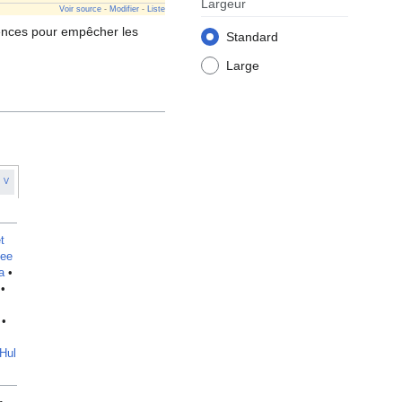
Largeur
Voir source
-
Modifier
-
Liste
quences pour empêcher les
Standard
Large
V
t
ee
a
•
•
•
Hul