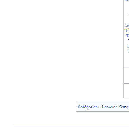
'S
Ti
'T
K
Catégories
:
Lame de Sangh