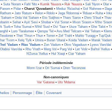
•
Suta 'Noram
•
Fahl 'Nto
•
Kurnik 'Nuusra
•
Ruk 'Nuusra
•
Sali 'Nyon
•
Olar
•
Panom
•
Pidar
•
Charut 'Quvadamii
•
Meduz 'Ra'ashai
•
Gol 'Rahmee
•
Dag
'Rathum
•
Jato 'Ratum
•
Relon
•
Rdolo
•
Jega 'Rdomnai
•
'Rduan
•
Ruha
•
Ink
'Saham
•
Orda Val 'Saham
•
Eto 'Saljhoo
•
Thars 'Sarov
•
D'ero 'S'bud
•
Thav
ebarim
•
Sehar
•
Ayit 'Sevi
•
Shobar
•
Vul 'Soran
•
Mvon 'Sraom
•
N'tho 'Srao
rk 'Surb
•
Toha 'Sumai
•
N'thil 'Susl
•
Ovi 'Taar
•
Usze 'Taham
•
Ghe 'Talot
•
Tr
anghil
•
Luro 'Taralumee
•
Qerspa 'Tel
•
Avu Med 'Telcam
•
Val 'Telram
•
Klem
'Teodoree
•
Thet 'Thrun
•
Thun
•
Torren
•
Zef 'Trahl
•
Mahlo 'Turagg
•
Tup'Quk
har 'Tvorn
•
Xelq 'Tylk
•
Umira
•
Buran 'Utaral
•
Koida 'Vadam
•
Marak 'Vadam
Thel 'Vadam
•
Rtas 'Vadum
•
Zon 'Vadum
•
Okro 'Vagaduun
•
Lyess Varo'dai
Olabisi Varo'dai
•
Rhu 'Vrath
‎ •
Merg Vol
•
Parg Vol
•
Let 'Volir
•
Bal'tol 'Xellus
N'Zursa 'Xellus
•
Hul 'Xiaqt
•
Ciar 'Yaham
Période indéterminée
Monn I'zar
•
Ori 'Sumai
•
Dren 'Teconzee
Non-canoniques
Var 'Gatanai
•
Uto 'Mdama
elios
Personnage
Élite
Covenant