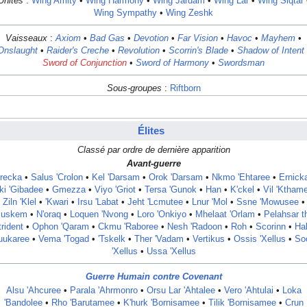
Unités
:
Wing Amity
•
Wing Harmony
•
Wing Jardam
•
Wing Lar
•
Wing Siqtar
Wing Sympathy
•
Wing Zeshk
Vaisseaux
:
Axiom
•
Bad Gas
•
Devotion
•
Far Vision
•
Havoc
•
Mayhem
•
Onslaught
•
Raider's Creche
•
Revolution
•
Scorrin's Blade
•
Shadow of Intent
Sword of Conjunction
•
Sword of Harmony
•
Swordsman
Sous-groupes
:
Riftborn
Élites
Classé par ordre de dernière apparition
Avant-guerre
Crecka
•
Salus 'Crolon
•
Kel 'Darsam
•
Orok 'Darsam
•
Nkmo 'Ehtaree
•
Ernick
ki 'Gibadee
•
Gmezza
•
Viyo 'Griot
•
Tersa 'Gunok
•
Han
•
K'ckel
•
Vil 'Ktham
Ziln 'Klel
•
'Kwari
•
Irsu 'Labat
•
Jeht 'Lcmutee
•
Lnur 'Mol
•
Ssne 'Mowusee
•
uskem
•
N'oraq
•
Loquen 'Nvong
•
Loro 'Onkiyo
•
Mhelaat 'Orlam
•
Pelahsar t
rident
•
Ophon 'Qaram
•
Ckmu 'Raboree
•
Nesh 'Radoon
•
Roh
•
Scorinn
•
Ha
uukaree
•
Vema 'Togad
•
'Tskelk
•
Ther 'Vadam
•
Vertikus
•
Ossis 'Xellus
•
So
'Xellus
•
Ussa 'Xellus
Guerre Humain contre Covenant
Alsu 'Ahcuree
•
Parala 'Ahrmonro
•
Orsu Lar 'Ahtalee
•
Vero 'Ahtulai
•
Loka
'Bandolee
•
Rho 'Barutamee
•
K'hurk 'Bornisamee
•
Tilik 'Bornisamee
•
Crun