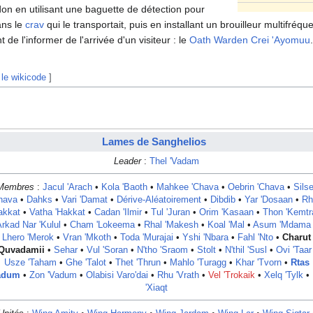
don en utilisant une baguette de détection pour
ans le
crav
qui le transportait, puis en installant un brouilleur multifré
de l'informer de l'arrivée d'un visiteur : le
Oath Warden
Crei 'Ayomuu
.
 le wikicode
]
Lames de Sanghelios
Leader
:
Thel 'Vadam
Membres
:
Jacul 'Arach
•
Kola 'Baoth
•
Mahkee 'Chava
•
Oebrin 'Chava
•
Silse
hava
•
Dahks
•
Vari 'Damat
•
Dérive-Aléatoirement
•
Dibdib
•
Yar 'Dosaan
•
Rh
akkat
•
Vatha 'Hakkat
•
Cadan 'Ilmir
•
Tul 'Juran
•
Orim 'Kasaan
•
Thon 'Kemtr
rkad Nar 'Kulul
•
Cham 'Lokeema
•
Rhal 'Makesh
•
Koal 'Mal
•
Asum 'Mdama
Lhero 'Merok
•
Vran 'Mkoth
•
Toda 'Murajai
•
Yshi 'Nbara
•
Fahl 'Nto
•
Charut
'Quvadamii
•
Sehar
•
Vul 'Soran
•
N'tho 'Sraom
•
Stolt
•
N'thil 'Susl
•
Ovi 'Taar
Usze 'Taham
•
Ghe 'Talot
•
Thet 'Thrun
•
Mahlo 'Turagg
•
Khar 'Tvorn
•
Rtas
adum
•
Zon 'Vadum
•
Olabisi Varo'dai
•
Rhu 'Vrath
•
Vel 'Trokaik
•
Xelq 'Tylk
•
'Xiaqt