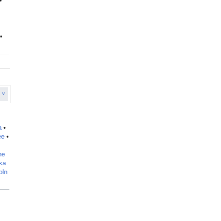
•
•
V
a
•
ee
•
he
ka
oln