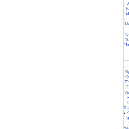
'
To
Tu
'M
'Q
'S
Th
Ry
Cr
Z'
'
Va
C
Ro
•
K
R
'M