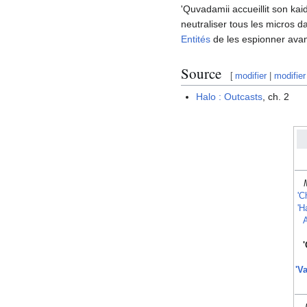
'Quvadamii accueillit son kai
neutraliser tous les micros d
Entités
de les espionner avant 
Source
[
modifier
|
modifier
Halo : Outcasts
, ch. 2
'C
'H
A
'V