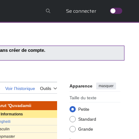
Se connecter
 sans créer de compte.
Apparence
masquer
e
Voir l’historique
Outils
Taille du texte
rut 'Quvadamii
Petite
Informations
Standard
gheili
Grande
sculin
epmaster