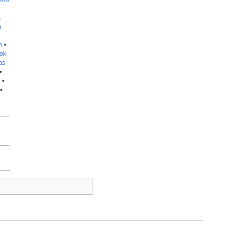
a
a
m
•
ok
as
•
•
•
•