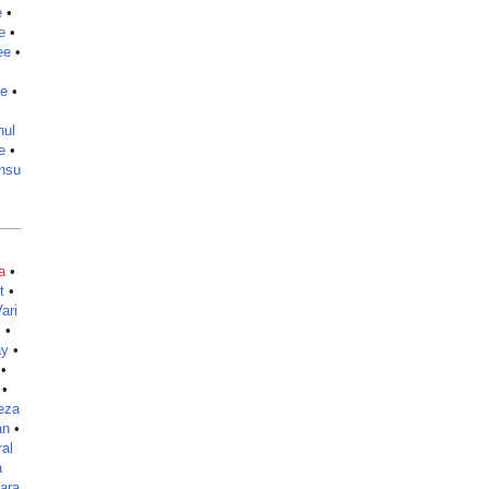
e
•
e
•
ee
•
ee
•
hul
e
•
nsu
a
•
t
•
ari
i
•
y
•
•
•
eza
an
•
al
a
ara