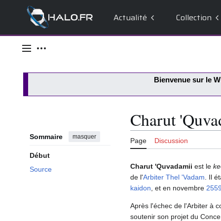
Actualité
Collection
Aller
au
Menu principal
Outils personnels
contenu
Bienvenue sur le
Wi
Charut 'Quva
Sommaire
masquer
Page
Discussion
Début
Charut 'Quvadamii
est le
ke
Source
de l'
Arbiter
Thel 'Vadam
. Il 
kaidon
, et en novembre
255
Après l'échec de l'Arbiter à 
soutenir son projet du Conc