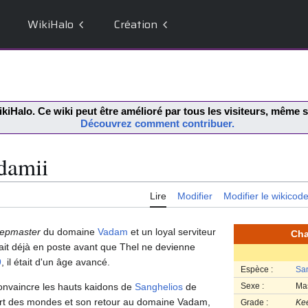
WikiHalo
Création
kiHalo
. Ce wiki peut être amélioré par tous les visiteurs, même
Découvrez comment contribuer.
damii
Lire
Modifier
Modifier le wikicod
epmaster
du domaine
Vadam
et un loyal serviteur
Cha
était déjà en poste avant que Thel ne devienne
9
, il était d'un âge avancé.
Espèce :
San
convaincre les hauts kaidons de
Sanghelios
de
Sexe :
Ma
ert des mondes et son retour au domaine Vadam,
Grade :
Ke