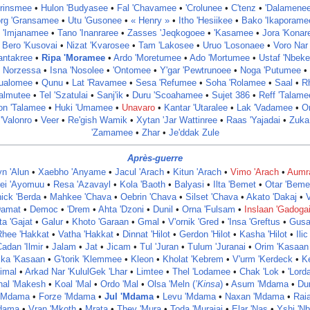
Brinsmee
•
Hulon 'Budyasee
•
Fal 'Chavamee
•
'Crolunee
•
C'tenz
•
'Dalamene
rg 'Gransamee
•
Utu 'Gusonee
•
« Henry »
•
Itho 'Hesiikee
•
Bako 'Ikaporame
l 'Imjanamee
•
Tano 'Inanraree
•
Zasses 'Jeqkogoee
•
'Kasamee
•
Jora 'Konar
Bero 'Kusovai
•
Nizat 'Kvarosee
•
Tam 'Lakosee
•
Uruo 'Losonaee
•
Voro Nar
antakree
•
Ripa 'Moramee
•
Ardo 'Moretumee
•
Ado 'Mortumee
•
Ustaf 'Nbek
Norzessa
•
Isna 'Nosolee
•
'Ontomee
•
Y'gar 'Pewtrunoee
•
Noga 'Putumee
•
ualomee
•
Qunu
•
Lat 'Ravamee
•
Sesa 'Refumee
•
Soha 'Rolamee
•
Saal
•
R
almutee
•
Tel 'Szatulai
•
Sanj'ik
•
Duru 'Scoahamee
•
Sujet 386
•
Reff 'Talame
on 'Talamee
•
Huki 'Umamee
•
Unavaro
•
Kantar 'Utaralee
•
Lak 'Vadamee
•
O
'Valonro
•
Veer
•
Re'gish Wamik
•
Xytan 'Jar Wattinree
•
Raas 'Yajadai
•
Zuka
'Zamamee
•
Zhar
•
Je'ddak Zule
Après-guerre
n 'Alun
•
Xaebho 'Anyame
•
Jacul 'Arach
•
Kitun 'Arach
•
Vimo 'Arach
•
Aumr
ei 'Ayomuu
•
Resa 'Azavayl
•
Kola 'Baoth
•
Balyasi
•
Ilta 'Bemet
•
Otar 'Beme
nick 'Berda
•
Mahkee 'Chava
•
Oebrin 'Chava
•
Silset 'Chava
•
Akato 'Dakaj
•
V
Damat‎
•
Democ
•
'Drem
•
Ahta 'Dzoni
‎ •
Dunil
•
Orna 'Fulsam
•
Inslaan 'Gadoga
ta 'Gajat
•
Galur
•
Khoto 'Garaan
•
Gmal
•
V'ornik 'Gred
•
'Insa 'Greftus
•
Gusa
Rhee 'Hakkat
•
Vatha 'Hakkat‎
•
Dinnat 'Hilot
•
Gerdon 'Hilot
•
Kasha 'Hilot
•
Ilic
adan 'Ilmir
•
Jalam
•
Jat
•
Jicam
•
Tul 'Juran
•
Tulum 'Juranai
•
Orim 'Kasaan
jka 'Kasaan
•
G'torik 'Klemmee
•
Kleon
•
Kholat 'Kebrem
•
V'urm 'Kerdeck
•
K
imal
•
Arkad Nar 'Kulul
Gek 'Lhar
•
Limtee
•
Thel 'Lodamee
•
Chak 'Lok
•
'Lord
hal 'Makesh
•
Koal 'Mal
•
Ordo 'Mal
‎ •
Olsa 'Meln (
’Kinsa
)
•
Asum 'Mdama
•
Dur
'Mdama
•
Forze 'Mdama
•
Jul 'Mdama
•
Levu 'Mdama
•
Naxan 'Mdama
•
Rai
dama
•
Vran 'Mkoth
•
Mrata
•
Thev 'Mura
•
Toda 'Murajai
•
Elar 'Nas
•
Yshi 'Nb