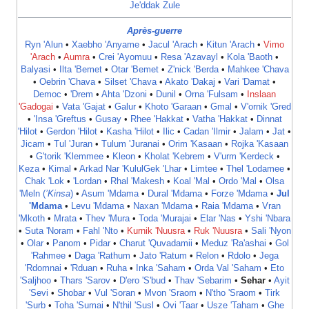
Je'ddak Zule
Après-guerre
Ryn 'Alun
•
Xaebho 'Anyame
•
Jacul 'Arach
•
Kitun 'Arach
•
Vimo
'Arach
•
Aumra
•
Crei 'Ayomuu
•
Resa 'Azavayl
•
Kola 'Baoth
•
Balyasi
•
Ilta 'Bemet
•
Otar 'Bemet
•
Z'nick 'Berda
•
Mahkee 'Chava
•
Oebrin 'Chava
•
Silset 'Chava
•
Akato 'Dakaj
•
Vari 'Damat‎
•
Democ
•
'Drem
•
Ahta 'Dzoni
‎ •
Dunil
•
Orna 'Fulsam
•
Inslaan
'Gadogai
•
Vata 'Gajat
•
Galur
•
Khoto 'Garaan
•
Gmal
•
V'ornik 'Gred
•
'Insa 'Greftus
•
Gusay
•
Rhee 'Hakkat
•
Vatha 'Hakkat‎
•
Dinnat
'Hilot
•
Gerdon 'Hilot
•
Kasha 'Hilot
•
Ilic
•
Cadan 'Ilmir
•
Jalam
•
Jat
•
Jicam
•
Tul 'Juran
•
Tulum 'Juranai
•
Orim 'Kasaan
•
Rojka 'Kasaan
•
G'torik 'Klemmee
•
Kleon
•
Kholat 'Kebrem
•
V'urm 'Kerdeck
•
Keza
•
Kimal
•
Arkad Nar 'Kulul
Gek 'Lhar
•
Limtee
•
Thel 'Lodamee
•
Chak 'Lok
•
'Lordan
•
Rhal 'Makesh
•
Koal 'Mal
•
Ordo 'Mal
‎ •
Olsa
'Meln (
’Kinsa
)
•
Asum 'Mdama
•
Dural 'Mdama
•
Forze 'Mdama
•
Jul
'Mdama
•
Levu 'Mdama
•
Naxan 'Mdama
•
Raia 'Mdama
•
Vran
'Mkoth
•
Mrata
•
Thev 'Mura
•
Toda 'Murajai
•
Elar 'Nas
•
Yshi 'Nbara
•
Suta 'Noram
•
Fahl 'Nto
•
Kurnik 'Nuusra
•
Ruk 'Nuusra
•
Sali 'Nyon
•
Olar
•
Panom
•
Pidar
•
Charut 'Quvadamii
•
Meduz 'Ra'ashai
•
Gol
'Rahmee
•
Daga 'Rathum
•
Jato 'Ratum
•
Relon
•
Rdolo
•
Jega
'Rdomnai
•
'Rduan
•
Ruha
•
Inka 'Saham
•
Orda Val 'Saham
•
Eto
'Saljhoo
•
Thars 'Sarov
•
D'ero 'S'bud
•
Thav 'Sebarim
•
Sehar
•
Ayit
'Sevi
•
Shobar
•
Vul 'Soran
•
Mvon 'Sraom
•
N'tho 'Sraom
•
Tirk
'Surb
•
Toha 'Sumai
•
N'thil 'Susl
•
Ovi 'Taar
•
Usze 'Taham
•
Ghe