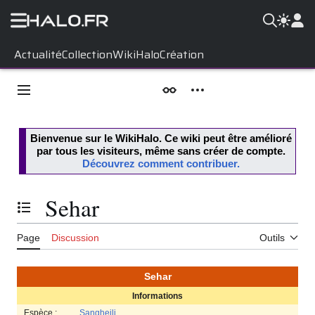
Aller
Actualité
Collection
WikiHalo
Création
au
contenu
Menu principal
Apparence
Outils personnels
Bienvenue sur le
WikiHalo
. Ce wiki peut être amélioré
par tous les visiteurs, même sans créer de compte.
Découvrez comment contribuer.
Sehar
Basculer la table des matières
Page
Discussion
Outils
Sehar
Informations
Espèce :
Sangheili