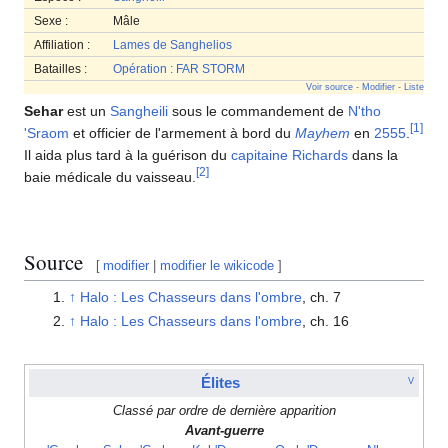
Sexe :
Mâle
Affiliation :
Lames de Sanghelios
Batailles :
Opération : FAR STORM
Voir source
-
Modifier
-
Liste
Sehar
est un
Sangheili
sous le commandement de
N'tho
[
1
]
'Sraom
et officier de l'armement à bord du
Mayhem
en
2555
.
Il aida plus tard à la guérison du
capitaine
Richards
dans la
[
2
]
baie médicale du vaisseau.
Source
[
modifier
|
modifier le wikicode
]
↑
Halo : Les Chasseurs dans l'ombre
, ch. 7
↑
Halo : Les Chasseurs dans l'ombre
, ch. 16
Élites
V
Classé par ordre de dernière apparition
Avant-guerre