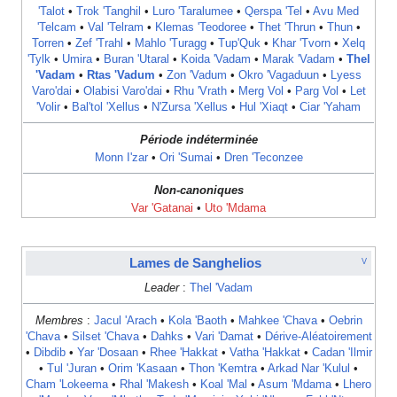
'Talot
•
Trok 'Tanghil
•
Luro 'Taralumee
•
Qerspa 'Tel
•
Avu Med
'Telcam
•
Val 'Telram
•
Klemas 'Teodoree
•
Thet 'Thrun
•
Thun
•
Torren
•
Zef 'Trahl
•
Mahlo 'Turagg
•
Tup'Quk
•
Khar 'Tvorn
•
Xelq
'Tylk
•
Umira
•
Buran 'Utaral
•
Koida 'Vadam
•
Marak 'Vadam
•
Thel
'Vadam
•
Rtas 'Vadum
•
Zon 'Vadum
•
Okro 'Vagaduun
•
Lyess
Varo'dai
•
Olabisi Varo'dai
•
Rhu 'Vrath
‎ •
Merg Vol
•
Parg Vol
•
Let
'Volir
•
Bal'tol 'Xellus
•
N'Zursa 'Xellus
•
Hul 'Xiaqt
•
Ciar 'Yaham
Période indéterminée
Monn I'zar
•
Ori 'Sumai
•
Dren 'Teconzee
Non-canoniques
Var 'Gatanai
•
Uto 'Mdama
Lames de Sanghelios
V
Leader
:
Thel 'Vadam
Membres
:
Jacul 'Arach
•
Kola 'Baoth
•
Mahkee 'Chava
•
Oebrin
'Chava
•
Silset 'Chava
•
Dahks
•
Vari 'Damat
•
Dérive-Aléatoirement
•
Dibdib
•
Yar 'Dosaan
•
Rhee 'Hakkat
•
Vatha 'Hakkat
•
Cadan 'Ilmir
•
Tul 'Juran
•
Orim 'Kasaan
•
Thon 'Kemtra
•
Arkad Nar 'Kulul
•
Cham 'Lokeema
•
Rhal 'Makesh
•
Koal 'Mal
•
Asum 'Mdama
•
Lhero