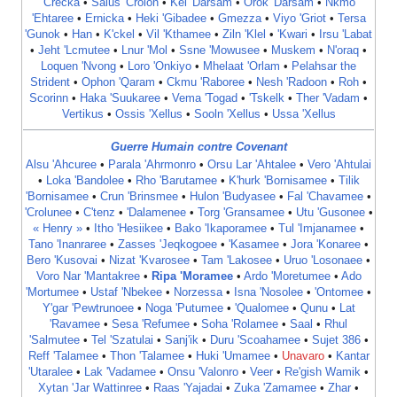
'Crecka
•
Salus 'Crolon
•
Kel 'Darsam
•
Orok 'Darsam
•
Nkmo
'Ehtaree
•
Ernicka
•
Heki 'Gibadee
•
Gmezza
•
Viyo 'Griot
•
Tersa
'Gunok
•
Han
•
K'ckel
•
Vil 'Kthamee
•
Ziln 'Klel
•
'Kwari
•
Irsu 'Labat
•
Jeht 'Lcmutee
•
Lnur 'Mol
•
Ssne 'Mowusee
•
Muskem
•
N'oraq
•
Loquen 'Nvong
•
Loro 'Onkiyo
•
Mhelaat 'Orlam
•
Pelahsar the
Strident
•
Ophon 'Qaram
•
Ckmu 'Raboree
•
Nesh 'Radoon
•
Roh
•
Scorinn
•
Haka 'Suukaree
•
Vema 'Togad
•
'Tskelk
•
Ther 'Vadam
•
Vertikus
•
Ossis 'Xellus
•
Sooln 'Xellus
•
Ussa 'Xellus
Guerre Humain contre Covenant
Alsu 'Ahcuree
•
Parala 'Ahrmonro
•
Orsu Lar 'Ahtalee
•
Vero 'Ahtulai
•
Loka 'Bandolee
•
Rho 'Barutamee
•
K'hurk 'Bornisamee
•
Tilik
'Bornisamee
•
Crun 'Brinsmee
•
Hulon 'Budyasee
•
Fal 'Chavamee
•
'Crolunee
•
C'tenz
•
'Dalamenee
•
Torg 'Gransamee
•
Utu 'Gusonee
•
« Henry »
•
Itho 'Hesiikee
•
Bako 'Ikaporamee
•
Tul 'Imjanamee
•
Tano 'Inanraree
•
Zasses 'Jeqkogoee
•
'Kasamee
•
Jora 'Konaree
•
Bero 'Kusovai
•
Nizat 'Kvarosee
•
Tam 'Lakosee
•
Uruo 'Losonaee
•
Voro Nar 'Mantakree
•
Ripa 'Moramee
•
Ardo 'Moretumee
•
Ado
'Mortumee
•
Ustaf 'Nbekee
•
Norzessa
•
Isna 'Nosolee
•
'Ontomee
•
Y'gar 'Pewtrunoee
•
Noga 'Putumee
•
'Qualomee
•
Qunu
•
Lat
'Ravamee
•
Sesa 'Refumee
•
Soha 'Rolamee
•
Saal
•
Rhul
'Salmutee
•
Tel 'Szatulai
•
Sanj'ik
•
Duru 'Scoahamee
•
Sujet 386
•
Reff 'Talamee
•
Thon 'Talamee
•
Huki 'Umamee
•
Unavaro
•
Kantar
'Utaralee
•
Lak 'Vadamee
•
Onsu 'Valonro
•
Veer
•
Re'gish Wamik
•
Xytan 'Jar Wattinree
•
Raas 'Yajadai
•
Zuka 'Zamamee
•
Zhar
•