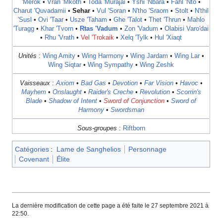
'Merok
•
Vran 'Mkoth
•
Toda 'Murajai
•
Yshi 'Nbara
•
Fahl 'Nto
•
Charut 'Quvadamii
•
Sehar
•
Vul 'Soran
•
N'tho 'Sraom
•
Stolt
•
N'thil
'Susl
•
Ovi 'Taar
•
Usze 'Taham
•
Ghe 'Talot
•
Thet 'Thrun
•
Mahlo
'Turagg
•
Khar 'Tvorn
•
Rtas 'Vadum
•
Zon 'Vadum
•
Olabisi Varo'dai
•
Rhu 'Vrath
•
Vel 'Trokaik
•
Xelq 'Tylk
•
Hul 'Xiaqt
Unités
:
Wing Amity
•
Wing Harmony
•
Wing Jardam
•
Wing Lar
•
Wing Siqtar
•
Wing Sympathy
•
Wing Zeshk
Vaisseaux
:
Axiom
•
Bad Gas
•
Devotion
•
Far Vision
•
Havoc
•
Mayhem
•
Onslaught
•
Raider's Creche
•
Revolution
•
Scorrin's
Blade
•
Shadow of Intent
•
Sword of Conjunction
•
Sword of
Harmony
•
Swordsman
Sous-groupes
:
Riftborn
Catégories
:
Lame de Sanghelios
Personnage
Covenant
Élite
La dernière modification de cette page a été faite le 27 septembre 2021 à
22:50.