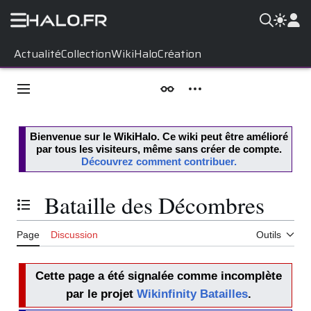
Aller
Actualité
Collection
WikiHalo
Création
au
contenu
Menu principal
Apparence
Outils personnels
Bienvenue sur le
WikiHalo
. Ce wiki peut être amélioré
par tous les visiteurs, même sans créer de compte.
Découvrez comment contribuer.
Bataille des Décombres
Basculer la table des matières
Page
Discussion
Outils
Cette page a été signalée comme incomplète
par le projet
Wikinfinity Batailles
.