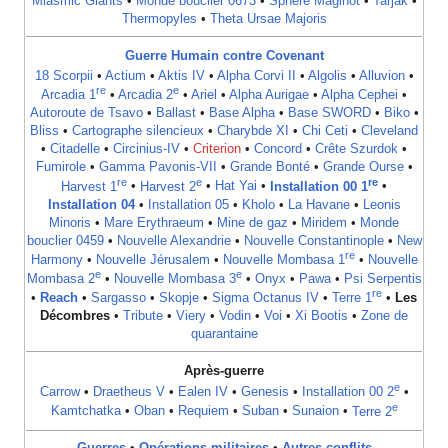
Miasmic Giants
•
Monde bouclier 0673
•
Sphère Maginot
•
Tarjak
•
Thermopyles
•
Theta Ursae Majoris
Guerre Humain contre Covenant
18 Scorpii
•
Actium
•
Aktis IV
•
Alpha Corvi II
•
Algolis
•
Alluvion
•
re
e
Arcadia 1
•
Arcadia 2
•
Ariel
•
Alpha Aurigae
•
Alpha Cephei
•
Autoroute de Tsavo
•
Ballast
•
Base Alpha
•
Base SWORD
•
Biko
•
Bliss
•
Cartographe silencieux
•
Charybde XI
•
Chi Ceti
•
Cleveland
•
Citadelle
•
Circinius-IV
•
Criterion
•
Concord
•
Crête Szurdok
•
Fumirole
•
Gamma Pavonis-VII
•
Grande Bonté
•
Grande Ourse
•
re
e
re
Harvest 1
•
Harvest 2
•
Hat Yai
•
Installation 00 1
•
Installation 04
•
Installation 05
•
Kholo
•
La Havane
•
Leonis
Minoris
•
Mare Erythraeum
•
Mine de gaz
•
Miridem
•
Monde
bouclier 0459
•
Nouvelle Alexandrie
•
Nouvelle Constantinople
•
New
re
Harmony
•
Nouvelle Jérusalem
•
Nouvelle Mombasa 1
•
Nouvelle
e
e
Mombasa 2
•
Nouvelle Mombasa 3
•
Onyx
•
Pawa
•
Psi Serpentis
re
•
Reach
•
Sargasso
•
Skopje
•
Sigma Octanus IV
•
Terre 1
•
Les
Décombres
•
Tribute
•
Viery
•
Vodin
•
Voi
•
Xi Bootis
•
Zone de
quarantaine
Après-guerre
e
Carrow
•
Draetheus V
•
Ealen IV
•
Genesis
•
Installation 00 2
•
e
Kamtchatka
•
Oban
•
Requiem
•
Suban
•
Sunaion
•
Terre 2