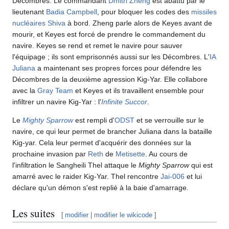
Décombres. Le commandant
Dmitri Zheng
est abattu par le
lieutenant
Badia Campbell
, pour bloquer les codes des
missiles
nucléaires Shiva
à bord. Zheng parle alors de Keyes avant de
mourir, et Keyes est forcé de prendre le commandement du
navire. Keyes se rend et remet le navire pour sauver
l'équipage ; ils sont emprisonnés aussi sur les Décombres. L'
IA
Juliana
a maintenant ses propres forces pour défendre les
Décombres de la deuxième agression Kig-Yar. Elle collabore
avec la
Gray Team
et Keyes et ils travaillent ensemble pour
infiltrer un navire Kig-Yar : l'
Infinite Succor
.
Le
Mighty Sparrow
est rempli d'
ODST
et se verrouille sur le
navire, ce qui leur permet de brancher Juliana dans la bataille
Kig-yar. Cela leur permet d'acquérir des données sur la
prochaine invasion par
Reth
de
Metisette
. Au cours de
l'infiltration le Sangheili Thel attaque le
Mighty Sparrow
qui est
amarré avec le raider Kig-Yar. Thel rencontre
Jai-006
et lui
déclare qu'un démon s'est replié à la baie d'amarrage.
Les suites
[
modifier
|
modifier le wikicode
]