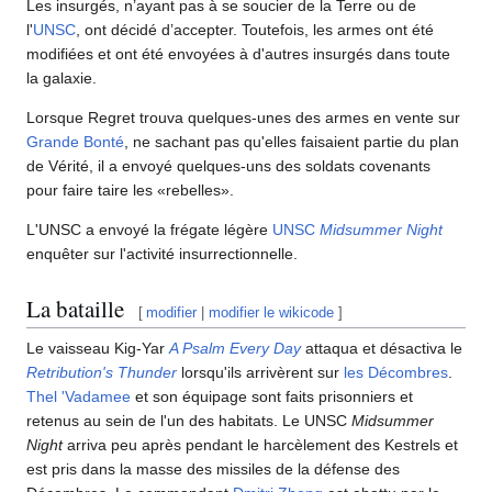
Les insurgés, n’ayant pas à se soucier de la Terre ou de
l'
UNSC
, ont décidé d’accepter. Toutefois, les armes ont été
modifiées et ont été envoyées à d'autres insurgés dans toute
la galaxie.
Lorsque Regret trouva quelques-unes des armes en vente sur
Grande Bonté
, ne sachant pas qu'elles faisaient partie du plan
de Vérité, il a envoyé quelques-uns des soldats covenants
pour faire taire les «rebelles».
L'UNSC a envoyé la frégate légère
UNSC
Midsummer Night
enquêter sur l'activité insurrectionnelle.
La bataille
[
modifier
|
modifier le wikicode
]
Le vaisseau Kig-Yar
A Psalm Every Day
attaqua et désactiva le
Retribution's Thunder
lorsqu'ils arrivèrent sur
les Décombres
.
Thel 'Vadamee
et son équipage sont faits prisonniers et
retenus au sein de l'un des habitats. Le UNSC
Midsummer
Night
arriva peu après pendant le harcèlement des Kestrels et
est pris dans la masse des missiles de la défense des