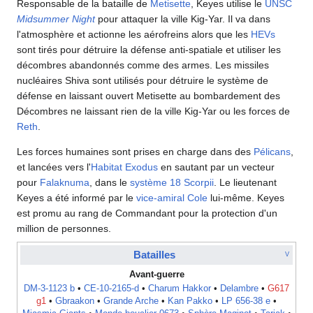
Responsable de la bataille de
Metisette
, Keyes utilise le
UNSC
Midsummer Night
pour attaquer la ville Kig-Yar. Il va dans
l'atmosphère et actionne les aérofreins alors que les
HEVs
sont tirés pour détruire la défense anti-spatiale et utiliser les
décombres abandonnés comme des armes. Les missiles
nucléaires Shiva sont utilisés pour détruire le système de
défense en laissant ouvert Metisette au bombardement des
Décombres ne laissant rien de la ville Kig-Yar ou les forces de
Reth
.
Les forces humaines sont prises en charge dans des
Pélicans
,
et lancées vers l'
Habitat Exodus
en sautant par un vecteur
pour
Falaknuma
, dans le
système 18 Scorpii
. Le lieutenant
Keyes a été informé par le
vice-amiral
Cole
lui-même. Keyes
est promu au rang de Commandant pour la protection d'un
million de personnes.
Batailles
V
Avant-guerre
DM-3-1123 b
•
CE-10-2165-d
•
Charum Hakkor
•
Delambre
•
G617
g1
•
Gbraakon
•
Grande Arche
•
Kan Pakko
•
LP 656-38 e
•