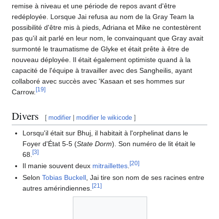
remise à niveau et une période de repos avant d'être
redéployée. Lorsque Jai refusa au nom de la Gray Team la
possibilité d'être mis à pieds, Adriana et Mike ne contestèrent
pas qu'il ait parlé en leur nom, le convainquant que Gray avait
surmonté le traumatisme de Glyke et était prête à être de
nouveau déployée. Il était également optimiste quand à la
capacité de l'équipe à travailler avec des Sangheilis, ayant
collaboré avec succès avec 'Kasaan et ses hommes sur
[
19
]
Carrow.
Divers
[
modifier
|
modifier le wikicode
]
Lorsqu'il était sur Bhuj, il habitait à l'orphelinat dans le
Foyer d'État 5-5 (
State Dorm
). Son numéro de lit était le
[
3
]
68.
[
20
]
Il manie souvent deux
mitraillettes
.
Selon
Tobias Buckell
, Jai tire son nom de ses racines entre
[
21
]
autres amérindiennes.