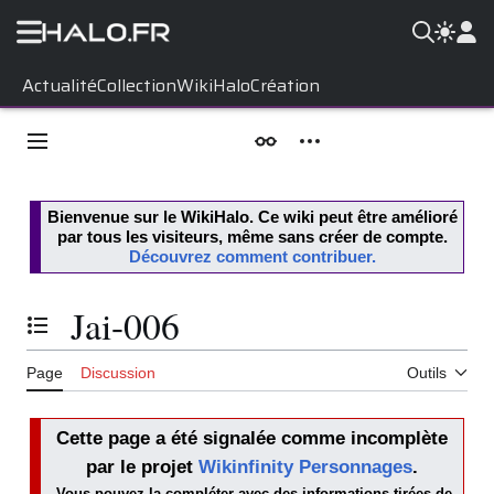
Aller
Actualité
Collection
WikiHalo
Création
au
contenu
Menu principal
Apparence
Outils personnels
Bienvenue sur le
WikiHalo
. Ce wiki peut être amélioré
par tous les visiteurs, même sans créer de compte.
Découvrez comment contribuer.
Jai-006
Basculer la table des matières
Page
Discussion
Outils
Cette page a été signalée comme incomplète
par le projet
Wikinfinity Personnages
.
Vous pouvez la compléter avec des informations tirées de