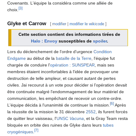
Covenants. L'équipe la considéra comme une alliée de
[
3
]
choix.
Glyke et Carrow
[
modifier
|
modifier le wikicode
]
Cette section contient des informations tirées de
Halo : Envoy
susceptibles de
spoiler
.
Lors du déclenchement de l'ordre d'urgence
Condition
Endgame
au début de la
bataille de la Terre
, l'équipe fut
chargée de conduire l'
opération : SUNSPEAR
, mais ses
membres étaient inconfortables à l'idée de provoquer une
destruction de telle ampleur, et causant autant de pertes
civiles. Jai recourut à un vote pour décider si l'opération devait
être continuée malgré l'endommagement de leur matériel de
communication, les empêchant de recevoir un contre-ordre.
[
6
]
L'équipe décida à l'unanimité de continuer la mission.
Après
la réussite de la mission le 31 décembre
2552
, ils furent forcés
de quitter leur vaisseau, l'
UNSC
Vacuna
, et la Gray Team resta
bloquée en orbite des ruines de Glyke dans leurs
tubes
[
7
]
cryogéniques
.