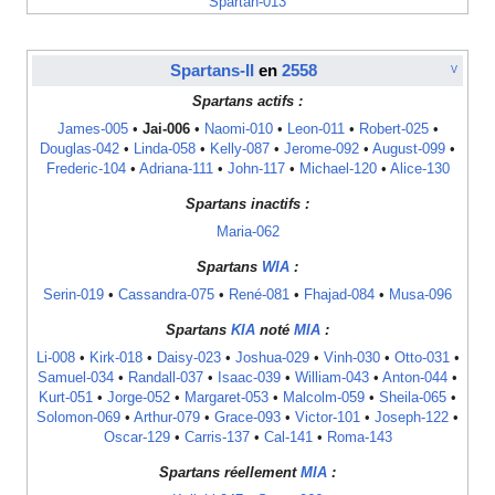
Spartan-013
Spartans-II
en
2558
V
Spartans actifs :
James-005
•
Jai-006
•
Naomi-010
•
Leon-011
•
Robert-025
•
Douglas-042
•
Linda-058
•
Kelly-087
•
Jerome-092
•
August-099
•
Frederic-104
•
Adriana-111
•
John-117
•
Michael-120
•
Alice-130
Spartans inactifs :
Maria-062
Spartans
WIA
:
Serin-019
•
Cassandra-075
•
René-081
•
Fhajad-084
•
Musa-096
Spartans
KIA
noté
MIA
:
Li-008
•
Kirk-018
•
Daisy-023
•
Joshua-029
•
Vinh-030
•
Otto-031
•
Samuel-034
•
Randall-037
•
Isaac-039
•
William-043
•
Anton-044
•
Kurt-051
•
Jorge-052
•
Margaret-053
•
Malcolm-059
•
Sheila-065
•
Solomon-069
•
Arthur-079
•
Grace-093
•
Victor-101
•
Joseph-122
•
Oscar-129
•
Carris-137
•
Cal-141
•
Roma-143
Spartans réellement
MIA
: