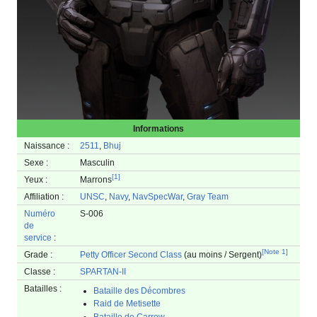
Informations
Naissance :
2511
,
Bhuj
Sexe :
Masculin
[
1
]
Yeux :
Marrons
Affiliation :
UNSC
,
Navy
,
NavSpecWar
,
Gray Team
Numéro
S-006
de
service
:
[
Note 1
]
Grade :
Petty Officer Second Class
(au moins / Sergent)
Classe :
SPARTAN-II
Batailles :
Bataille des Décombres
Raid de Metisette
Bataille de Carrow