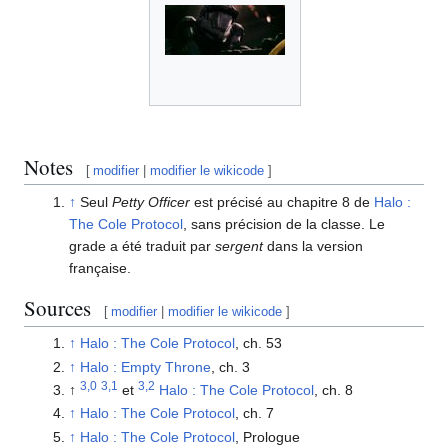
Notes
[
modifier
|
modifier le wikicode
]
↑
Seul
Petty Officer
est précisé au chapitre 8 de
Halo :
The Cole Protocol
, sans précision de la classe. Le
grade a été traduit par
sergent
dans la version
française.
Sources
[
modifier
|
modifier le wikicode
]
↑
Halo : The Cole Protocol
, ch. 53
↑
Halo : Empty Throne
, ch. 3
3,0
3,1
3,2
↑
et
Halo : The Cole Protocol
, ch. 8
↑
Halo : The Cole Protocol
, ch. 7
↑
Halo : The Cole Protocol
, Prologue