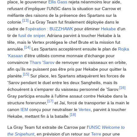
place, le gouverneur
Ellis Gass
rejeta néanmoins leur aide,
refusant d'impliquer l'UNSC dans la situation sur Carrow et
méfiante des raisons de la présence des Spartans sur la
[
13
]
colonie.
La Gray Team fut finalement déployée dans le
cadre de l'
opération : BUZZHAWK
pour éliminer
Hekabe
d'un
tir de
fusil de sniper
. Adriana parvint à toucher Hekabe à la
tête, mais le Vertex protégea le chef Brute et la mission fut
[
14
]
annulée.
Les Spartans acceptèrent ensuite le plan de
Rojka
'Kasaan
d'être utilisés comme monnaie d'échange pour
convaincre
Thars 'Sarov
de renvoyer ses vaisseaux en orbite,
afin qu'ils ne puissent pas être pris par Hekabe pour quitter la
[
15
]
planète.
Sur place, les Spartans attaquèrent les forces de
'Sarov pendant le duel entre les deux Sangheilis, mais ils
[
16
]
échouèrent à s'emparer du vaisseau personnel de 'Sarov.
Gray participa ensuite à l'ultime assaut contre Hekabe dans la
[
17
]
structure forerunner,
et Jai, forcé de transporter à la main le
canon
IEM
conçu pour neutraliser le
Vertex
, parvint à toucher
[
18
]
Hekabe, mettant fin à la bataille.
La Gray Team fut extraite de Carrow par l'
UNSC
Welcome to
the Snipehunt
, en prévision d'un retour sur
Terre
pour une