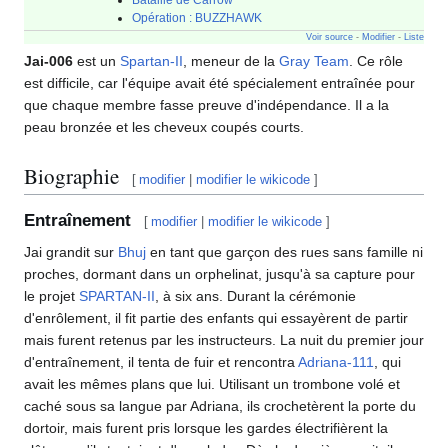
Opération : BUZZHAWK
Voir source
-
Modifier
-
Liste
Jai-006
est un
Spartan-II
, meneur de la
Gray Team
. Ce rôle
est difficile, car l'équipe avait été spécialement entraînée pour
que chaque membre fasse preuve d'indépendance. Il a la
peau bronzée et les cheveux coupés courts.
Biographie
[
modifier
|
modifier le wikicode
]
Entraînement
[
modifier
|
modifier le wikicode
]
Jai grandit sur
Bhuj
en tant que garçon des rues sans famille ni
proches, dormant dans un orphelinat, jusqu'à sa capture pour
le projet
SPARTAN-II
, à six ans. Durant la cérémonie
d'enrôlement, il fit partie des enfants qui essayèrent de partir
mais furent retenus par les instructeurs. La nuit du premier jour
d'entraînement, il tenta de fuir et rencontra
Adriana-111
, qui
avait les mêmes plans que lui. Utilisant un trombone volé et
caché sous sa langue par Adriana, ils crochetèrent la porte du
dortoir, mais furent pris lorsque les gardes électrifièrent la