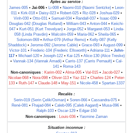
Aptes au service :
James-005
•
Jai-006
•
Li-008
•
Naomi-010 (Naomi Sentzke)
•
Leon-
011
•
Kirk-018
•
Daisy-023
•
Robert-025
•
Riz-028
•
Joshua-029
•
Vinh-030
•
Otto-031
•
Samuel-034
•
Randall-037
•
Isaac-039
•
Douglas-042 (Douglas Rutland)
•
William-043
•
Anton-044
•
Keiichi-
047
•
Kurt-051 (Kurt Trevelyan)
•
Jorge-052
•
Margaret-053
•
Linda-
058 (Linda Pravdin)
•
Malcolm-059
•
Maria-062
•
Sheila-065
•
Solomon-069
•
Arthur-079 (Arthur Remo)
•
Kelly-087 (Kelly
Shaddock)
•
Jerome-092 (Jerome Cable)
•
Grace-093
•
August-099
•
Victor-101
•
Frederic-104 (Frederic Ellsworth)
•
Adriana-111
•
John-
117
•
Michael-120
•
Joseph-122
•
Kai-125
•
Alice-130 (Alice Treske)
•
Vannak-134 (Vannak Amadi)
•
Carris-137 (Carris Pernault)
•
Cal-
141
•
Roma-143
Non-canoniques
:
Karim-002
•
Alma-005
•
Val-015
•
Jacob-027
•
Nicolae-068
•
Nora-098
•
Oliver-113
•
Yaz-112
•
Charles-124
•
Peter-
133
•
Ruth-147
•
Claude-148
•
May-151
•
Nicole-458
•
Spartan-1337
Recalés :
Serin-019 (Serin Çelik/Osman)
•
Soren-066
•
Cassandra-075
•
René-081
•
Fhajad-084
•
Caleb-095 (Caleb Aagard)
•
Musa-096
•
Ralph-103
•
Oscar-129
•
Edgar-150
Non-canoniques
:
Louis-036
•
Yasmine Zaman
Situation inconnue :