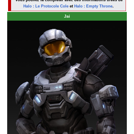
Halo : Le Protocole Cole
et
Halo : Empty Throne
.
Jai
– Is there anything
that rattles a
Spartan, Gray
Leader?
–I'm sure there is,
ma'am. I'll let you
know whenever we
find out what that
is.
«
»
–Y a-t-il quoi que ce
soit qu'un Spartan
craigne, Gray Leader ?
–C'est certain, m'dame.
On vous tiendra au
courant quand on aura
découvert quoi.
Jai
répondant
à la
capitaine
Abigail
[
2
]
Cole
.