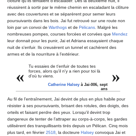
clôture qu'ils tentaient d'escalader. Dès la deuxième nuit, il
réussirent à sortir par le même chemin en escaladant la clôture
avec des couvertures et se séparèrent pour semer leurs
poursuivants dans les bois. Jai fut retrouvé sur une route non
loin par un convoi de
Warthogs
et de
Pélicans
. Malgré les
nombreuses pompes, courses forcées et corvées que
Mendez
leur donnait pour les punir, Jai et Adriana essayaient chaque
nuit de s'enfuir. Ils creusèrent un tunnel et cachèrent des
armes et de la nourriture à l'extérieur.
Tu essaies de t'enfuir de toutes tes
«
»
forces, alors qu'il n'y a rien pour toi là
d'où tu viens.
Catherine Halsey
à Jai-006, sept
ans
Au fil de l'entraînement, Jai devint de plus en plus habile pour
résister à ses poursuivants, brisant des rotules, des doigts, des
orteils et faisant perdre des yeux. Lorsqu'il devint trop
dangereux de tenter de l'attraper au corps-à-corps, les gardes
utilisèrent des tranquillisants tirés depuis un Pélican. Cinq mois
plus tard, en février
2518
, la docteure
Halsey
convoqua Jai et