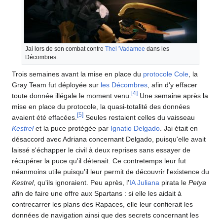
Jai lors de son combat contre
Thel 'Vadamee
dans les
Décombres.
Trois semaines avant la mise en place du
protocole Cole
, la
Gray Team fut déployée sur
les Décombres
, afin d'y effacer
[
4
]
toute donnée illégale le moment venu.
Une semaine après la
mise en place du protocole, la quasi-totalité des données
[
5
]
avaient été effacées.
Seules restaient celles du vaisseau
Kestrel
et la puce protégée par
Ignatio Delgado
. Jai était en
désaccord avec Adriana concernant Delgado, puisqu'elle avait
laissé s'échapper le civil à deux reprises sans essayer de
récupérer la puce qu'il détenait. Ce contretemps leur fut
néanmoins utile puisqu'il leur permit de découvrir l'existence du
Kestrel
, qu'ils ignoraient. Peu après, l'
IA
Juliana
pirata le
Petya
afin de faire une offre aux Spartans : si elle les aidait à
contrecarrer les plans des Rapaces, elle leur confierait les
données de navigation ainsi que des secrets concernant les