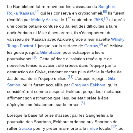
Le Bumblebee fut retrouvé par les vaisseaux du
Sangheili
[
7
]
[
8
]
Rojka 'Kasaan
,
qui les conserva en cryosommeil.
Ils furent
er
[
7
]
réveillés par
Melody Azikiwe
le 1
septembre
2558
,
et après
une courte bataille confuse où Jai eut des difficultés à faire
obéir Adriana et Mike à ses ordres, ils s'échappèrent du
vaisseau de 'Kasaan avec Azikiwe grâce à leur navette
Whisky
[
9
]
Tango Foxtrot 1
jusque sur la surface de
Carrow
,
où Azikiwe
les guida jusqu'à
Gila Station
pour échapper à leurs
[
10
]
poursuivants.
Cette période d'isolation révéla que de
nouvelles tensions avaient été créées dans l'équipe par la
destruction de Glyke, rendant encore plus difficile la tâche de
[
11
]
Jai de maintenir l'équipe unifiée.
L'équipe rejoignit
Gila
Station
, où ils furent accueillis par
Greg van Eekhout
, qu'ils
considérèrent comme suspect. Eekhout perçut leur méfiance,
affirmant son estimation que l'équipe était prête à être
[
6
]
déployée immédiatement sur le terrain.
Lorsque la base fut prise d'assaut par les Sangheilis à la
poursuite des Spartans, Eekhout ordonna aux Spartans de
[
12
]
rallier
Suraka
pour y prêter main-forte à la
milice
locale.
Sur