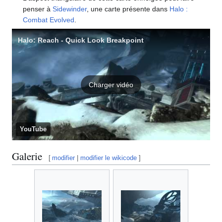
penser à
Sidewinder
, une carte présente dans
Halo :
Combat Evolved
.
Halo: Reach - Quick Look Breakpoint
Charger vidéo
YouTube
Galerie
[
modifier
|
modifier le wikicode
]