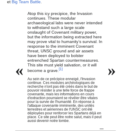
et
Big Team Battle
.
Atop this icy precipice, the Invasion
continues. These modular
archaeological labs were never intended
to withstand such a large scale
onslaught of Covenant military power,
but the information being extracted here
may prove vital to humanity’s survival. In
response to the imminent Covenant
threat, UNSC ground and air assets
have been deployed to bolster
entrenched Spartan countermeasures.
«
»
This site must yield salvation, or it will
[
1
]
become a grave.
Au sein de ce précipice enneigé, l'Invasion
continue. Ces modules archéologiques de
recherche n'ont pas été créés dans le but de
pouvoir résister à une telle force de frappe
covenante, mais les informations en cours
d'extraction pourraient se révéler être vitales
pour la survie de l'humanité. En réponse à
l'attaque covenante imminente, des unités
terrestres et aériennes de l'UNSC ont été
déployées pour renforcer les Spartans déjà en
place. Ce site peut être notre salut, mais il peut
aussi devenir notre tombe.
—