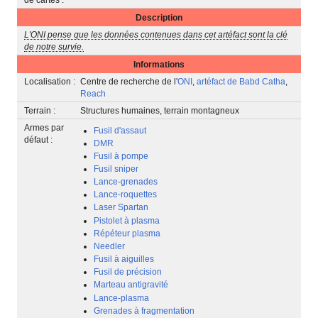
Description
L'ONI pense que les données contenues dans cet artéfact sont la clé
de notre survie.
Informations
Localisation :
Centre de recherche de l'
ONI
,
artéfact de Babd Catha
,
Reach
Terrain :
Structures humaines, terrain montagneux
Armes par
Fusil d'assaut
défaut :
DMR
Fusil à pompe
Fusil sniper
Lance-grenades
Lance-roquettes
Laser Spartan
Pistolet à plasma
Répéteur plasma
Needler
Fusil à aiguilles
Fusil de précision
Marteau antigravité
Lance-plasma
Grenades à fragmentation