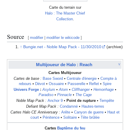
Carte du terrain sur
Halo : The Master Chief
Collection
.
Source
[
modifier
|
modifier le wikicode
]
↑
Bungie.net - Noble Map Pack - 11/30/2010
(archive)
Multijoueur de Halo : Reach
V
Cartes Multijoueur
Cartes de base :
Base Sword
•
Centrale d'énergie
•
Compte à
rebours
•
Dévot
•
Ossuaire
•
Passerelle
•
Reflet
•
Spire
Univers Forge
:
Asylum
•
Atom
•
Cliffhanger
•
Hemorrhage
•
Paradiso
•
Pinnacle
•
The Cage
Noble Map Pack :
Anchor 9
•
Point de rupture
•
Tempête
Defiant Map Pack :
Condamné
•
Hautes-terres
Cartes Halo CE Anniversary :
Arête
•
Canyon de guerre
•
Haut et
court
•
Pénitence
•
Solitaire
•
Tête brûlée
Cartes
Baptême du feu