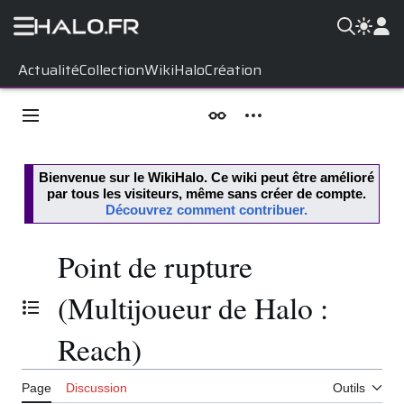
Aller
Actualité
Collection
WikiHalo
Création
au
contenu
Menu principal
Apparence
Outils personnels
Bienvenue sur le
WikiHalo
. Ce wiki peut être amélioré
par tous les visiteurs, même sans créer de compte.
Découvrez comment contribuer.
Point de rupture
(Multijoueur de Halo :
Basculer la table des matières
Reach)
Page
Discussion
Outils