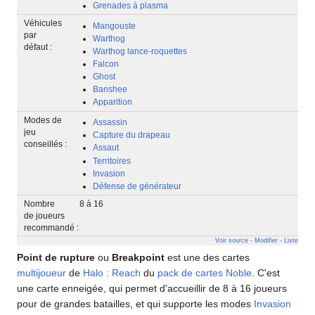
Grenades à plasma
Véhicules
Mangouste
par
Warthog
défaut :
Warthog lance-roquettes
Falcon
Ghost
Banshee
Apparition
Modes de
Assassin
jeu
Capture du drapeau
conseillés :
Assaut
Territoires
Invasion
Défense de générateur
Nombre
8 à 16
de joueurs
recommandé :
Voir source
-
Modifier
-
Liste
Point de rupture
ou
Breakpoint
est une des cartes
multijoueur
de
Halo : Reach
du
pack de cartes Noble
. C'est
une carte enneigée, qui permet d'accueillir de 8 à 16 joueurs
pour de grandes batailles, et qui supporte les modes
Invasion