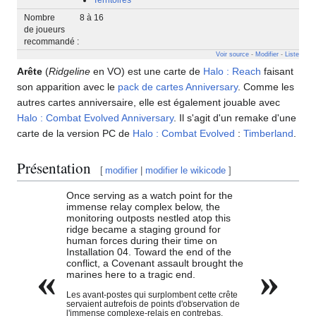
Nombre
8 à 16
de joueurs
recommandé :
Voir source
-
Modifier
-
Liste
Arête
(
Ridgeline
en VO) est une carte de
Halo : Reach
faisant
son apparition avec le
pack de cartes Anniversary
. Comme les
autres cartes anniversaire, elle est également jouable avec
Halo : Combat Evolved Anniversary
. Il s'agit d'un remake d'une
carte de la version PC de
Halo : Combat Evolved
:
Timberland
.
Présentation
[
modifier
|
modifier le wikicode
]
Once serving as a watch point for the
immense relay complex below, the
monitoring outposts nestled atop this
ridge became a staging ground for
human forces during their time on
Installation 04. Toward the end of the
conflict, a Covenant assault brought the
«
»
marines here to a tragic end.
Les avant-postes qui surplombent cette crête
servaient autrefois de points d'observation de
l'immense complexe-relais en contrebas.