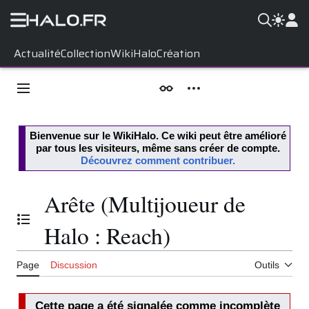
Aller
Actualité
Collection
WikiHalo
Création
au
contenu
Menu principal
Apparence
Outils personnels
Bienvenue sur le
WikiHalo
. Ce wiki peut être amélioré
par tous les visiteurs, même sans créer de compte.
Découvrez comment contribuer.
Arête (Multijoueur de
Basculer la table des matières
Halo : Reach)
Page
Discussion
Outils
Cette page a été signalée comme incomplète