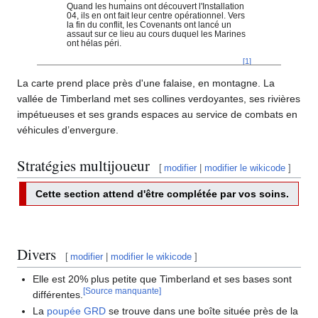
Quand les humains ont découvert l'Installation
04, ils en ont fait leur centre opérationnel. Vers
la fin du conflit, les Covenants ont lancé un
assaut sur ce lieu au cours duquel les Marines
ont hélas péri.
[
1
]
La carte prend place près d'une falaise, en montagne. La
vallée de Timberland met ses collines verdoyantes, ses rivières
impétueuses et ses grands espaces au service de combats en
véhicules d’envergure.
Stratégies multijoueur
[
modifier
|
modifier le wikicode
]
Cette section attend d'être complétée par vos soins.
Divers
[
modifier
|
modifier le wikicode
]
Elle est 20% plus petite que Timberland et ses bases sont
[Source manquante]
différentes.
La
poupée GRD
se trouve dans une boîte située près de la