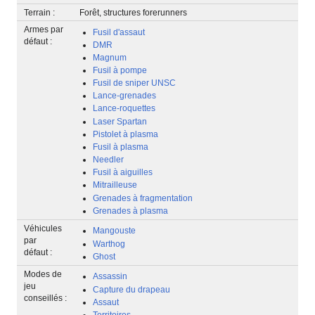
Terrain :
Forêt, structures forerunners
Armes par
Fusil d'assaut
défaut :
DMR
Magnum
Fusil à pompe
Fusil de sniper UNSC
Lance-grenades
Lance-roquettes
Laser Spartan
Pistolet à plasma
Fusil à plasma
Needler
Fusil à aiguilles
Mitrailleuse
Grenades à fragmentation
Grenades à plasma
Véhicules
Mangouste
par
Warthog
défaut :
Ghost
Modes de
Assassin
jeu
Capture du drapeau
conseillés :
Assaut
Territoires