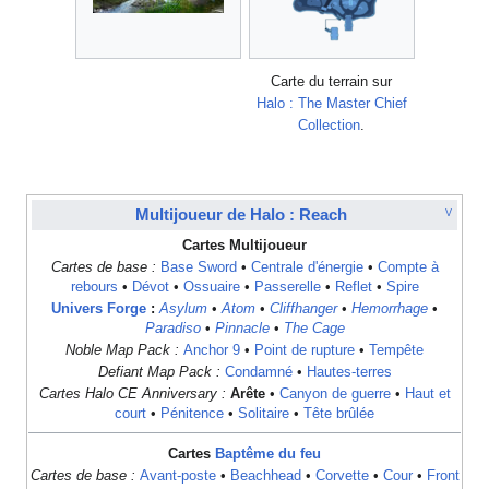
Carte du terrain sur
Halo : The Master Chief
Collection
.
Multijoueur de Halo : Reach
V
Cartes Multijoueur
Cartes de base :
Base Sword
•
Centrale d'énergie
•
Compte à
rebours
•
Dévot
•
Ossuaire
•
Passerelle
•
Reflet
•
Spire
Univers Forge
:
Asylum
•
Atom
•
Cliffhanger
•
Hemorrhage
•
Paradiso
•
Pinnacle
•
The Cage
Noble Map Pack :
Anchor 9
•
Point de rupture
•
Tempête
Defiant Map Pack :
Condamné
•
Hautes-terres
Cartes Halo CE Anniversary :
Arête
•
Canyon de guerre
•
Haut et
court
•
Pénitence
•
Solitaire
•
Tête brûlée
Cartes
Baptême du feu
Cartes de base :
Avant-poste
•
Beachhead
•
Corvette
•
Cour
•
Front