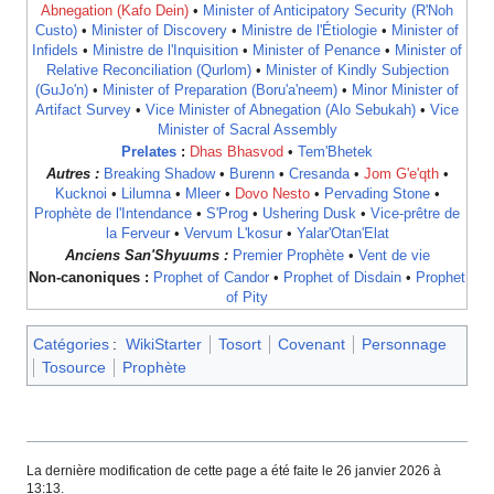
Abnegation (Kafo Dein)
•
Minister of Anticipatory Security (R'Noh
Custo)
•
Minister of Discovery
•
Ministre de l'Étiologie
•
Minister of
Infidels
•
Ministre de l'Inquisition
•
Minister of Penance
•
Minister of
Relative Reconciliation (Qurlom)
•
Minister of Kindly Subjection
(GuJo'n)
•
Minister of Preparation (Boru'a'neem)
•
Minor Minister of
Artifact Survey
•
Vice Minister of Abnegation (Alo Sebukah)
•
Vice
Minister of Sacral Assembly
Prelates
:
Dhas Bhasvod
•
Tem'Bhetek
Autres :
Breaking Shadow
•
Burenn
•
Cresanda
•
Jom G'e'qth
•
Kucknoi
•
Lilumna
•
Mleer
•
Dovo Nesto
•
Pervading Stone
•
Prophète de l'Intendance
•
S'Prog
•
Ushering Dusk
•
Vice-prêtre de
la Ferveur
•
Vervum L'kosur
•
Yalar'Otan'Elat
Anciens San'Shyuums :
Premier Prophète
•
Vent de vie
Non-canoniques :
Prophet of Candor
•
Prophet of Disdain
•
Prophet
of Pity
Catégories
:
WikiStarter
Tosort
Covenant
Personnage
Tosource
Prophète
La dernière modification de cette page a été faite le 26 janvier 2026 à
13:13.