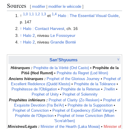
Sources
[
modifier
|
modifier le wikicode
]
1,0
1,1
1,2
1,3
1,4
↑
et
Halo : The Essential Visual Guide
,
p. 147
↑
Halo : Contact Harvest
, ch. 16
↑
Halo 2
, niveau
Le Fossoyeur
↑
Halo 2
, niveau
Grande Bonté
San'Shyuums
V
Hiérarques :
Prophète de la Vérité (Ord Casto)
•
Prophète de la
Pitié (Hod Rumnt)
•
Prophète du Regret (Lod Mron)
Anciens hiérarques :
Prophet of the Glorious Journey
•
Prophet of
Excellent Redolence (Quidd Klesto)
•
Prophète de la Tolérance
•
Prophétesse de l'Obligation
•
Prophète de la Retenue
•
J'nellin
•
Prophet of Unity
•
Prophet of Solemnity
Prophètes inférieurs :
Prophet of Clarity (Zo Resken)
•
Prophet of
Exquisite Devotion (I'ra Be'Ar)
•
Prophète de la Supposition
•
Prophet of Conviction
•
Prophet of Expediency (Gihel Vange)
•
Prophète de l'Objection
•
Prophet of Inner Conviction (Mken
'Scre'ah'ben)
Ministres/Légats :
Minister of the Hearth (Laka Mowai)
•
Minister of