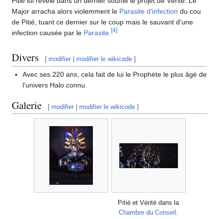
Pitié lui révèle dans un dernier souffle le projet de Vérité. Le
Major arracha alors violemment le
Parasite d'infection
du cou
de Pitié, tuant ce dernier sur le coup mais le sauvant d'une
[
4
]
infection causée par le
Parasite
.
Divers
[
modifier
|
modifier le wikicode
]
Avec ses 220 ans, cela fait de lui le Prophète le plus âgé de
l'univers Halo connu.
Galerie
[
modifier
|
modifier le wikicode
]
Pitié et Vérité dans la
Chambre du Conseil
.