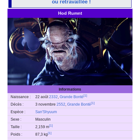
ou retravaillée !
Hod Rumnt
Informations
[
1
]
Naissance :
22 août
2332
,
Grande Bonté
[
1
]
Décès :
3 novembre
2552
,
Grande Bonté
Espèce :
San'Shyuum
Sexe :
Masculin
[
1
]
Taille :
2,159 m
[
1
]
Poids :
87,3 kg