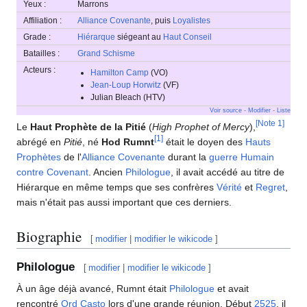
Yeux :
Marrons
Affiliation :
Alliance Covenante
, puis
Loyalistes
Grade :
Hiérarque
siégeant au
Haut Conseil
Batailles :
Grand Schisme
Acteurs :
Hamilton Camp
(VO)
Jean-Loup Horwitz
(VF)
Julian Bleach (HTV)
Voir source
-
Modifier
-
Liste
[
Note 1
]
Le
Haut Prophète de la Pitié
(
High Prophet of Mercy
),
[
1
]
abrégé en
Pitié
, né
Hod Rumnt
était le doyen des
Hauts
Prophètes
de l'
Alliance Covenante
durant la
guerre Humain
contre Covenant
. Ancien
Philologue
, il avait accédé au titre de
Hiérarque en même temps que ses confrères
Vérité
et
Regret
,
mais n'était pas aussi important que ces derniers.
Biographie
[
modifier
|
modifier le wikicode
]
Philologue
[
modifier
|
modifier le wikicode
]
À un âge déjà avancé, Rumnt était
Philologue
et avait
rencontré
Ord Casto
lors d'une grande réunion. Début
2525
, il