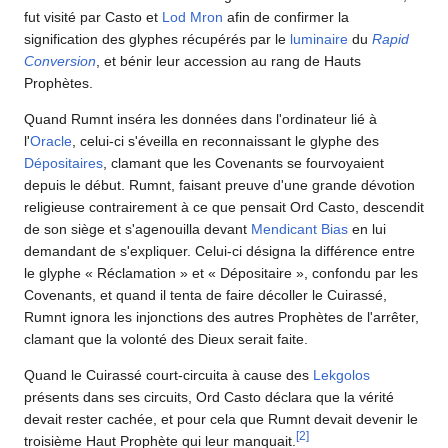
fut visité par Casto et
Lod Mron
afin de confirmer la
signification des glyphes récupérés par le
luminaire
du
Rapid
Conversion
, et bénir leur accession au rang de Hauts
Prophètes.
Quand Rumnt inséra les données dans l'ordinateur lié à
l'
Oracle
, celui-ci s'éveilla en reconnaissant le glyphe des
Dépositaires
, clamant que les Covenants se fourvoyaient
depuis le début. Rumnt, faisant preuve d'une grande dévotion
religieuse contrairement à ce que pensait Ord Casto, descendit
de son siège et s'agenouilla devant
Mendicant Bias
en lui
demandant de s'expliquer. Celui-ci désigna la différence entre
le glyphe « Réclamation » et « Dépositaire », confondu par les
Covenants, et quand il tenta de faire décoller le Cuirassé,
Rumnt ignora les injonctions des autres Prophètes de l'arrêter,
clamant que la volonté des Dieux serait faite.
Quand le Cuirassé court-circuita à cause des
Lekgolos
présents dans ses circuits, Ord Casto déclara que la vérité
devait rester cachée, et pour cela que Rumnt devait devenir le
[
2
]
troisième Haut Prophète qui leur manquait.