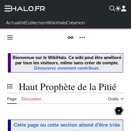
Aller
Actualité
Collection
WikiHalo
Création
au
contenu
Menu principal
Apparence
Outils personnels
Bienvenue sur le
WikiHalo
. Ce wiki peut être amélioré
par tous les visiteurs, même sans créer de compte.
Découvrez comment contribuer.
Haut Prophète de la Pitié
Basculer la table des matières
Page
Discussion
Outils
Cette page ou cette section attend d'être triée