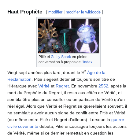
Haut Prophète
[
modifier
|
modifier le wikicode
]
Pitié et
Guilty Spark
en pleine
conversation à propos de l'
Index
.
e
Vingt-sept années plus tard, durant le 9
Âge de la
Réclamation
, Pitié siégeait détenait toujours son titre de
Hiérarque avec
Vérité
et
Regret
. En novembre
2552
, après la
mort du Prophète du Regret, il resta aux côtés de Vérité, et
sembla être plus un conseiller ou un partisan de Vérité qu'un
réel égal. Alors que Vérité et Regret se querellaient souvent, il
ne semblait y avoir aucun signe de conflit entre Pitié et Vérité
(ou même entre Pitié et Regret d'ailleurs). Lorsque la
guerre
civile covenante
débuta, Pitié encouragea toujours les actions
de Vérité, même si ce dernier remettait en question les