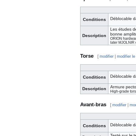
Déblocable d
Conditions
Les études de
bonne amplit
Description
ORION hardware 
later MJOLNIR 
Torse
[
modifier
|
modifier le
Déblocable d
Conditions
Armure pector
Description
High-grade torso
Avant-bras
[
modifier
|
mod
Déblocable d
Conditions
Testé sur le t