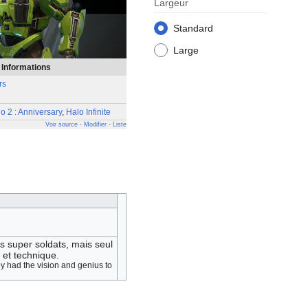
Largeur
Standard
Large
Informations
rs
o 2 : Anniversary
,
Halo Infinite
Voir source
-
Modifier
-
Liste
s super soldats, mais seul
 et technique.
y had the vision and genius to