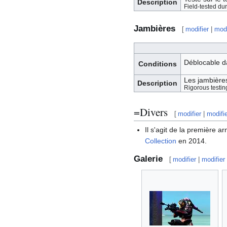
Description
Field-tested d
Jambières
[
modifier
|
modi
Déblocable d
Conditions
Les jambières
Description
Rigorous testin
=Divers
[
modifier
|
modifi
Il s'agit de la première 
Collection
en 2014.
Galerie
[
modifier
|
modifier