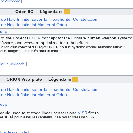
 le wikicode
]
Orion IIC — Légendaire
 de Halo Infinite, super-lot Headhunter Constellation
de Halo Infinite, lot Master of Orion
roup
on of the Project ORION concept for the ultimate human weapon system:
ftware, and wetware optimized for lethal effect.
ation d'un concept du Projet ORION pour le système d'arme humaine ultime :
el et biogiciel optimisés pour la létalité.
ier le wikicode
]
ORION Visorplate — Légendaire
 de Halo Infinite, super-lot Headhunter Constellation
de Halo Infinite, lot Master of Orion
roup
dule used to testbed linear sensors and
VISR
filters.
 utilisé pour tester les capteurs linéaires et filtres de VISR.
ifier le wikicode
]