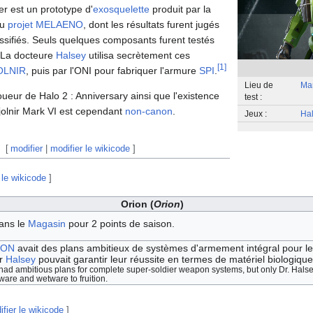
r est un prototype d'
exosquelette
produit par la
du
projet MELAENO
, dont les résultats furent jugés
classifiés. Seuls quelques composants furent testés
. La docteure
Halsey
utilisa secrètement ces
[
1
]
JOLNIR
, puis par l'ONI pour fabriquer l'armure
SPI
.
Lieu de
Ma
oueur de Halo 2 : Anniversary ainsi que l'existence
test :
jolnir Mark VI est cependant
non-canon
.
Jeux :
Hal
[
modifier
|
modifier le wikicode
]
 le wikicode
]
Orion (
Orion
)
ans le
Magasin
pour 2 points de saison.
ION
avait des plans ambitieux de systèmes d'armement intégral pour le
Dr
Halsey
pouvait garantir leur réussite en termes de matériel biologique
ad ambitious plans for complete super-soldier weapon systems, but only Dr. Halse
ware and wetware to fruition.
ifier le wikicode
]