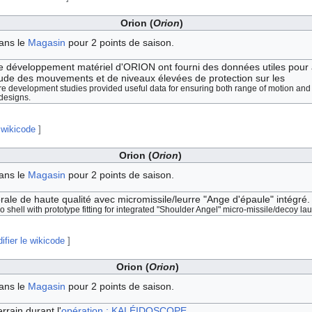
Orion (
Orion
)
ans le
Magasin
pour 2 points de saison.
 développement matériel d'ORION ont fourni des données utiles pour a
ude des mouvements et de niveaux élevées de protection sur les
development studies provided useful data for ensuring both range of motion and h
designs.
 wikicode
]
Orion (
Orion
)
ans le
Magasin
pour 2 points de saison.
ale de haute qualité avec micromissile/leurre "Ange d'épaule" intégré.
 shell with prototype fitting for integrated "Shoulder Angel" micro-missile/decoy la
ifier le wikicode
]
Orion (
Orion
)
ans le
Magasin
pour 2 points de saison.
errain durant l'
opération : KALÉIDOSCOPE
.