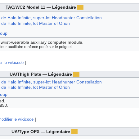
TAC
/WC2 Model 11 — Légendaire
 de Halo Infinite, super-lot Headhunter Constellation
de Halo Infinite, lot Master of Orion
roup
wrist-wearable auxiliary computer module.
eur auxiliaire renforcé porté sur le poignet.
er le wikicode
]
UA
/Thigh Plate — Légendaire
 de Halo Infinite, super-lot Headhunter Constellation
de Halo Infinite, lot Master of Orion
roup
ed.
 B5D.
odifier le wikicode
]
UA
/Type OPX — Légendaire