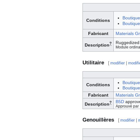
Boutique
Conditions
Boutique 
Fabricant
Materials G
Ruggedized 
?
Description
Module ordinat
Utilitaire
[
modifier
|
modifi
Boutique
Conditions
Boutique 
Fabricant
Materials G
B5D
approv
?
Description
Approuvé par
Genouillères
[
modifier
|
m