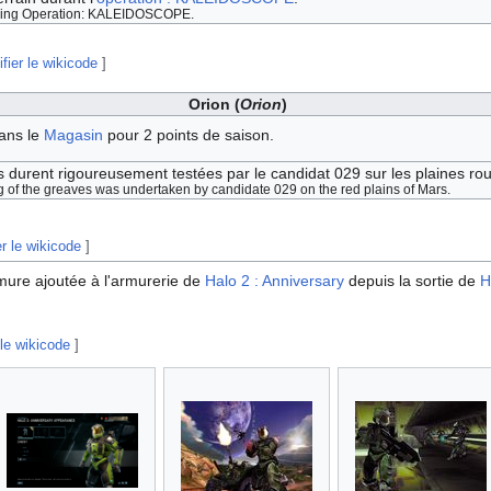
uring Operation: KALEIDOSCOPE.
fier le wikicode
]
Orion (
Orion
)
ans le
Magasin
pour 2 points de saison.
 durent rigoureusement testées par le candidat 029 sur les plaines r
g of the greaves was undertaken by candidate 029 on the red plains of Mars.
er le wikicode
]
armure ajoutée à l'armurerie de
Halo 2 : Anniversary
depuis la sortie de
H
 le wikicode
]