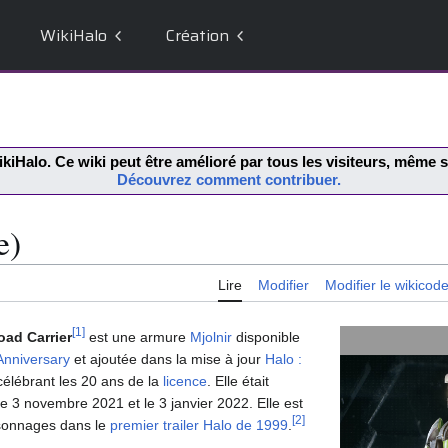
WikiHalo
Création
kiHalo
. Ce wiki peut être amélioré par tous les visiteurs, même
Découvrez comment contribuer.
e)
Lire
Modifier
Modifier le wikicod
[
1
]
oad Carrier
est une armure
Mjolnir
disponible
 Anniversary
et ajoutée dans la mise à jour
Halo :
élébrant les 20 ans de la
licence
. Elle était
e 3 novembre 2021 et le 3 janvier 2022. Elle est
[
2
]
rsonnages dans le
premier trailer Halo de 1999
.