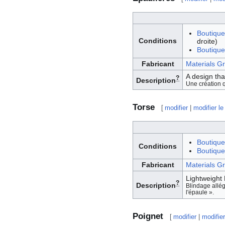
Boutique
Conditions
droite)
Boutique 
Fabricant
Materials G
A design tha
?
Description
Une création q
Torse
[
modifier
|
modifier le
Boutique
Conditions
Boutique 
Fabricant
Materials G
Lightweight 
?
Description
Blindage allég
l'épaule ».
Poignet
[
modifier
|
modifier