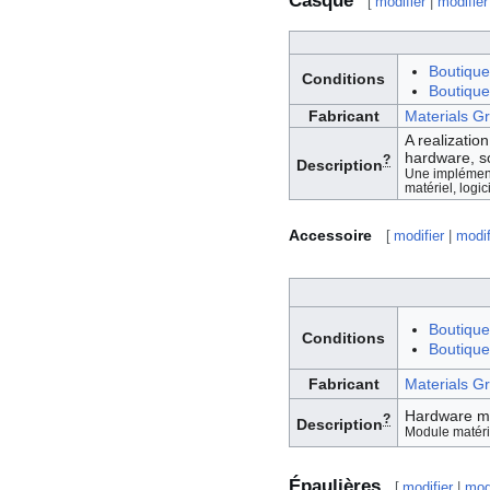
Casque
[
modifier
|
modifier
Boutique
Conditions
Boutique 
Fabricant
Materials G
A realizati
hardware, so
?
Description
Une implément
matériel, logici
Accessoire
[
modifier
|
modif
Boutique
Conditions
Boutique 
Fabricant
Materials G
Hardware mo
?
Description
Module matériel
Épaulières
[
modifier
|
mod