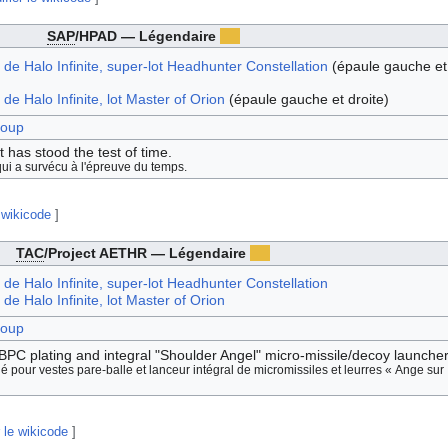
SAP
/HPAD — Légendaire
 de Halo Infinite, super-lot Headhunter Constellation
(épaule gauche et
de Halo Infinite, lot Master of Orion
(épaule gauche et droite)
roup
t has stood the test of time.
ui a survécu à l'épreuve du temps.
 wikicode
]
TAC
/Project AETHR — Légendaire
 de Halo Infinite, super-lot Headhunter Constellation
de Halo Infinite, lot Master of Orion
roup
BPC plating and integral "Shoulder Angel" micro-missile/decoy launcher
é pour vestes pare-balle et lanceur intégral de micromissiles et leurres « Ange sur
 le wikicode
]