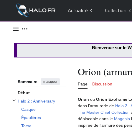
Actualité
Collection
Aller
au
Menu principal
Outils personnels
contenu
Bienvenue sur le
Wi
Orion (armur
Sommaire
masquer
Page
Discussion
Début
Orion
ou
Orion Exoframe L
Halo 2 : Anniversary
Afficher / masquer la sous-section Halo 2 : Anniversary
dans l'armurerie de
Halo 2 :
Casque
The Master Chief Collection
c
Épaulières
déblocable dans le
Magasin
l
inspirée de l'armure des pe
Torse