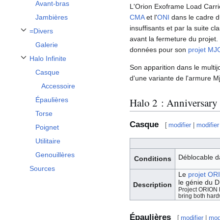
Avant-bras
L'Orion Exoframe Load Carrie
CMA
et l'
ONI
dans le cadre 
Jambières
insuffisants et par la suite 
=Divers
Afficher / masquer la sous-section =Divers
avant la fermeture du projet
Galerie
données pour son
projet M
Halo Infinite
Afficher / masquer la sous-section Halo Infinite
Son apparition dans le multij
Casque
d'une variante de l'armure M
Accessoire
Halo 2 : Anniversary
Épaulières
Torse
Casque
[
modifier
|
modifier
Poignet
Utilitaire
Genouillères
Déblocable d
Conditions
Sources
Le
projet OR
le génie du 
Description
Project ORION h
bring both hard
Épaulières
[
modifier
|
mod