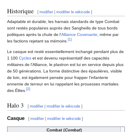
Historique
[
modifier
|
modifier le wikicode
]
Adaptable et durable, les harnais standards de type Combat
sont restés populaires auprès des Sangheilis de tous bords
politiques après la chute de l'
Alliance Covenante
, même par
[
1
]
les factions rejetant sa mémoire.
Le casque est resté essentiellement inchangé pendant plus de
1 100
Cycles
et est devenu représentatif des capacités
militaires de l'Alliance, le plastron est lui en service depuis plus
de 50 générations. La forme distinctive des épaulières, visible
de loin, est également pensée pour frapper l'infanterie
ennemie de terreur en lui rappelant les prouesses martiales
[
2
]
des Élites.
Halo 3
[
modifier
|
modifier le wikicode
]
Casque
[
modifier
|
modifier le wikicode
]
Combat (
Combat
)