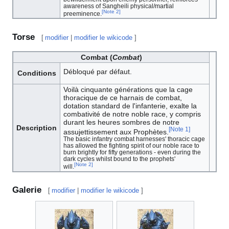
awareness of Sangheili physical/martial
[
Note 2
]
preeminence.
Torse
[
modifier
|
modifier le wikicode
]
Combat (
Combat
)
Débloqué par défaut.
Conditions
Voilà cinquante générations que la cage
thoracique de ce harnais de combat,
dotation standard de l'infanterie, exalte la
combativité de notre noble race, y compris
durant les heures sombres de notre
Description
[
Note 1
]
assujettissement aux Prophètes.
The basic infantry combat harnesses' thoracic cage
has allowed the fighting spirit of our noble race to
burn brightly for fifty generations - even during the
dark cycles whilst bound to the prophets'
[
Note 2
]
will.
Galerie
[
modifier
|
modifier le wikicode
]