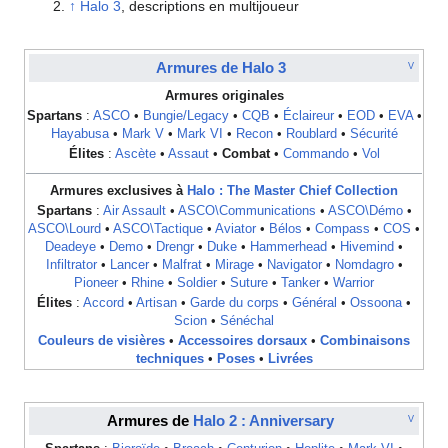
↑
Halo 3
, descriptions en multijoueur
Armures de Halo 3
V
Armures originales
Spartans
:
ASCO
•
Bungie/Legacy
•
CQB
•
Éclaireur
•
EOD
•
EVA
•
Hayabusa
•
Mark V
•
Mark VI
•
Recon
•
Roublard
•
Sécurité
Élites
:
Ascète
•
Assaut
•
Combat
•
Commando
•
Vol
Armures exclusives à
Halo : The Master Chief Collection
Spartans
:
Air Assault
•
ASCO\Communications
•
ASCO\Démo
•
ASCO\Lourd
•
ASCO\Tactique
•
Aviator
•
Bélos
•
Compass
•
COS
•
Deadeye
•
Demo
•
Drengr
•
Duke
•
Hammerhead
•
Hivemind
•
Infiltrator
•
Lancer
•
Malfrat
•
Mirage
•
Navigator
•
Nomdagro
•
Pioneer
•
Rhine
•
Soldier
•
Suture
•
Tanker
•
Warrior
Élites
:
Accord
•
Artisan
•
Garde du corps
•
Général
•
Ossoona
•
Scion
•
Sénéchal
Couleurs de visières
•
Accessoires dorsaux
•
Combinaisons
techniques
•
Poses
•
Livrées
Armures de
Halo 2 : Anniversary
V