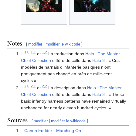
Notes
[
modifier
|
modifier le wikicode
]
1,0
1,1
1,2
↑
et
La traduction dans
Halo : The Master
Chief Collection
diffère de celle dans
Halo 3
: « Ces
modèles de harnais d'infanterie basiques n'ont
pratiquement pas changé en près de mille-cent
cycles ».
2,0
2,1
2,2
↑
et
La description dans
Halo : The Master
Chief Collection
diffère de celle dans
Halo 3
: « These
basic infantry harness patterns have remained virtually
unchanged for nearly eleven hundred cycles. ».
Sources
[
modifier
|
modifier le wikicode
]
↑
Canon Fodder - Marching On