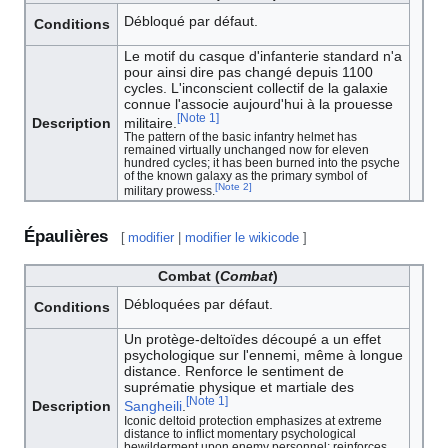
Débloqué par défaut.
Conditions
Le motif du casque d'infanterie standard n'a
pour ainsi dire pas changé depuis 1100
cycles. L'inconscient collectif de la galaxie
connue l'associe aujourd'hui à la prouesse
[
Note 1
]
militaire.
Description
The pattern of the basic infantry helmet has
remained virtually unchanged now for eleven
hundred cycles; it has been burned into the psyche
of the known galaxy as the primary symbol of
[
Note 2
]
military prowess.
Épaulières
[
modifier
|
modifier le wikicode
]
Combat (
Combat
)
Débloquées par défaut.
Conditions
Un protège-deltoïdes découpé a un effet
psychologique sur l'ennemi, même à longue
distance. Renforce le sentiment de
suprématie physique et martiale des
[
Note 1
]
Sangheili
.
Description
Iconic deltoid protection emphasizes at extreme
distance to inflict momentary psychological
bewilderment upon enemy personnel; reinforces