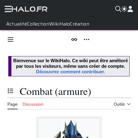
Aller
Actualité
Collection
WikiHalo
Création
au
contenu
Menu principal
Apparence
Outils personnels
Bienvenue sur le
WikiHalo
. Ce wiki peut être amélioré
par tous les visiteurs, même sans créer de compte.
Découvrez comment contribuer.
Combat (armure)
Basculer la table des matières
Page
Discussion
Outils