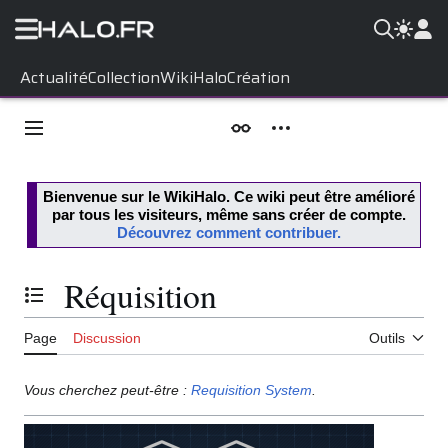
Aller
Actualité
Collection
WikiHalo
Création
au
contenu
Menu principal
Apparence
Outils personnels
Bienvenue sur le
WikiHalo
. Ce wiki peut être amélioré
par tous les visiteurs, même sans créer de compte.
Découvrez comment contribuer.
Réquisition
Basculer la table des matières
Page
Discussion
Outils
Vous cherchez peut-être :
Requisition System
.