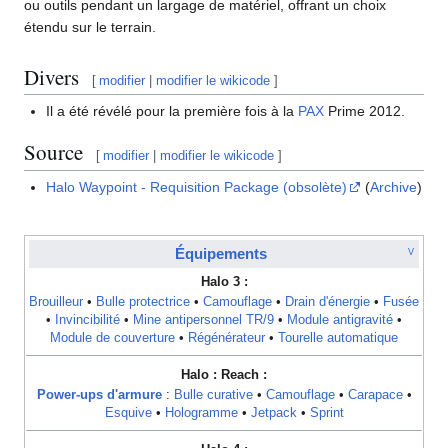
ou outils pendant un largage de matériel, offrant un choix
étendu sur le terrain.
Divers
[
modifier
|
modifier le wikicode
]
Il a été révélé pour la première fois à la
PAX
Prime 2012.
Source
[
modifier
|
modifier le wikicode
]
Halo Waypoint - Requisition Package (obsolète)
(
Archive
)
Équipements
V
Halo 3 :
Brouilleur
•
Bulle protectrice
•
Camouflage
•
Drain d'énergie
•
Fusée
•
Invincibilité
•
Mine antipersonnel TR/9
•
Module antigravité
•
Module de couverture
•
Régénérateur
•
Tourelle automatique
Halo : Reach :
Power-ups d'armure
:
Bulle curative
•
Camouflage
•
Carapace
•
Esquive
•
Hologramme
•
Jetpack
•
Sprint