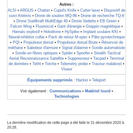
Autres :
ALSI
•
ARGUS
•
Chatter
•
Cupid's Knife
•
Cutter laser
•
Dispositif de
suivi Artémis
•
Drone de soutien MQ-96
•
Drone de recherche TQ-8
•
Drone Soellkraft MultiEdge 40
•
Drone Vedette
•
EB Green
•
Falcon Wing
•
Fluorescel
•
Gant d'énergie
•
Grappin magnétique
•
Harnais explosif
•
Holodrone
•
HySpike
•
Implant uvulaire KKI
•
Neural-inhibitor collar
•
Pack de retour M-spec
•
Pâte pyrotechnique
•
PQI
•
Propulseur dorsal
•
Propulseur dorsal Brute
•
Réservoir de
méthane
•
Saboteur d'armure
•
Signal d'alarme
•
Sonde automatisée
•
Sonde en fibres optiques
•
Spider
•
Spoofer
•
Stealth Tactical
Aerial Reconnaissance Satellite
•
Suppresseur
•
Tacpad
•
Terminal
de données
•
Tetht
•
Torche
•
Telemetry probe
•
Traceur malakost
•
Viseur
Équipements supprimés
:
Hacker
•
Teleport
Voir également
:
Communications
•
Matériel lourd
•
Technologies
La dernière modification de cette page a été faite le 31 décembre 2020 à
20:28.