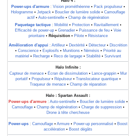
Halo 4 :
Power-ups d'armure
:
Vision prométhéenne
•
Pack propulseur
•
Hologramme
•
Jetpack
•
Bouclier de lumière solide
•
Camouflage
actif
•
Auto-sentinelle
•
Champ de régénération
Paquetage tactique
:
Mobilité
•
Protection
•
Ravitaillement
•
Efficacité de power-up
•
Grenadier
•
Puissance de feu
•
Voie
prioritaire
•
Réquisition
•
Pilote
•
Résistance
Amélioration d'appui
:
Artilleur
•
Dextérité
•
Détecteur
•
Discrétion
•
Conscience
•
Explosifs
•
Munitions
•
Némésis
•
Priorité au
matériel
•
Recharge
•
Reco de largage
•
Stabilité
•
Survivant
Halo Infinite :
Capteur de menace
•
Écran de dissimulation
•
Lance-grappin
•
Mur
portatif
•
Propulseur
•
Répulseur
•
Translocateur quantique
•
Traqueur de menace
•
Champ de réparation
Halo : Spartan Assault :
Power-ups d'armure
:
Auto-sentinelle
•
Bouclier de lumière solide
•
Camouflage
•
Champ de régénération
•
Charge de suppression
•
Drone à tête chercheuse
Power-ups
:
Camouflage
•
Armure
•
Power-up personnalisé
•
Boost
accélération
•
Boost dégâts