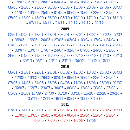
•
14/03
•
21/03
•
28/03
•
04/04
•
11/04
•
18/04
•
25/04
•
02/05
•
09/05
•
16/05
•
23/05
•
30/05
•
06/06
•
13/06
•
20/06
•
27/06
•
03/07
•
11/07
•
18/07
•
25/07
•
01/08
•
08/08
•
15/08
•
22/08
•
29/08
•
05/09
•
12/09
•
18/09
•
26/09
•
03/10
•
10/10
•
17/10
•
24/10
•
31/10
•
07/11
•
14/11
•
21/11
•
12/12
•
19/12
•
26/12
2009
02/01
•
09/01
•
16/01
•
23/01
•
30/01
•
06/02
•
13/02
•
20/02
•
27/02
•
06/03
•
13/03
•
20/03
•
27/03
•
03/04
•
10/04
•
17/04
•
24/04
•
01/05
•
08/05
•
15/05
•
22/05
•
29/05
•
05/06
•
12/06
•
19/06
•
26/06
•
03/07
•
10/07
•
17/07
•
24/07
•
31/07
•
07/08
•
14/08
•
21/08
•
28/08
•
04/09
•
11/09
•
18/09
•
25/09
•
02/10
•
09/10
•
16/10
•
23/10
•
30/10
•
06/11
•
13/11
•
20/11
•
04/12
•
11/12
•
18/12
2010
08/01
•
15/01
•
22/01
•
29/01
•
05/02
•
12/02
•
19/02
•
26/02
•
05/03
•
12/03
•
19/03
•
26/03
•
02/04
•
09/04
•
16/04
•
23/04
•
30/04
•
07/05
•
14/05
•
21/05
•
28/05
•
04/06
•
11/06
•
18/06
•
25/06
•
02/07
•
09/07
•
16/07
•
23/07
•
30/07
•
06/08
•
13/08
•
20/08
•
27/08
•
03/09
•
10/09
17/09
•
24/09
•
01/10
•
08/10
•
15/10
•
22/10
•
29/10
•
05/11
•
12/11
•
19/11
•
03/12
•
10/12
•
17/12
2011
07/01
•
14/01
•
21/01
•
28/01
•
04/02
•
11/02
•
18/02
•
25/02
•
04/03
•
11/03
•
18/03
•
25/03
•
01/04
•
08/04
•
15/04
•
22/04
•
29/04
•
06/05
•
27/05
•
03/06
•
10/06
•
17/06