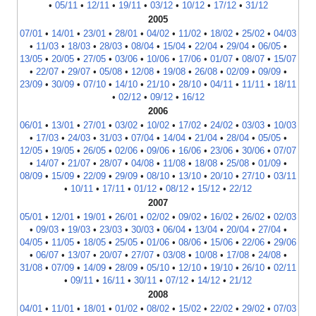
•
05/11
•
12/11
•
19/11
•
03/12
•
10/12
•
17/12
•
31/12
2005
07/01
•
14/01
•
23/01
•
28/01
•
04/02
•
11/02
•
18/02
•
25/02
•
04/03
•
11/03
•
18/03
•
28/03
•
08/04
•
15/04
•
22/04
•
29/04
•
06/05
•
13/05
•
20/05
•
27/05
•
03/06
•
10/06
•
17/06
•
01/07
•
08/07
•
15/07
•
22/07
•
29/07
•
05/08
•
12/08
•
19/08
•
26/08
•
02/09
•
09/09
•
23/09
•
30/09
•
07/10
•
14/10
•
21/10
•
28/10
•
04/11
•
11/11
•
18/11
•
02/12
•
09/12
•
16/12
2006
06/01
•
13/01
•
27/01
•
03/02
•
10/02
•
17/02
•
24/02
•
03/03
•
10/03
•
17/03
•
24/03
•
31/03
•
07/04
•
14/04
•
21/04
•
28/04
•
05/05
•
12/05
•
19/05
•
26/05
•
02/06
•
09/06
•
16/06
•
23/06
•
30/06
•
07/07
•
14/07
•
21/07
•
28/07
•
04/08
•
11/08
•
18/08
•
25/08
•
01/09
•
08/09
•
15/09
•
22/09
•
29/09
•
08/10
•
13/10
•
20/10
•
27/10
•
03/11
•
10/11
•
17/11
•
01/12
•
08/12
•
15/12
•
22/12
2007
05/01
•
12/01
•
19/01
•
26/01
•
02/02
•
09/02
•
16/02
•
26/02
•
02/03
•
09/03
•
19/03
•
23/03
•
30/03
•
06/04
•
13/04
•
20/04
•
27/04
•
04/05
•
11/05
•
18/05
•
25/05
•
01/06
•
08/06
•
15/06
•
22/06
•
29/06
•
06/07
•
13/07
•
20/07
•
27/07
•
03/08
•
10/08
•
17/08
•
24/08
•
31/08
•
07/09
•
14/09
•
28/09
•
05/10
•
12/10
•
19/10
•
26/10
•
02/11
•
09/11
•
16/11
•
30/11
•
07/12
•
14/12
•
21/12
2008
04/01
•
11/01
•
18/01
•
01/02
•
08/02
•
15/02
•
22/02
•
29/02
•
07/03