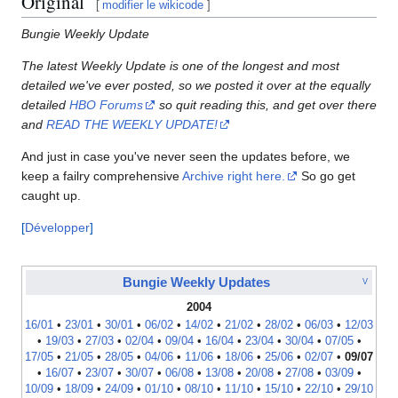
Original
[
modifier le wikicode
]
Bungie Weekly Update
The latest Weekly Update is one of the longest and most
detailed we've ever posted, so we posted it over at the equally
detailed
HBO Forums
so quit reading this, and get over there
and
READ THE WEEKLY UPDATE!
And just in case you've never seen the updates before, we
keep a failry comprehensive
Archive right here.
So go get
caught up.
Développer
Bungie Weekly Updates
V
2004
16/01
•
23/01
•
30/01
•
06/02
•
14/02
•
21/02
•
28/02
•
06/03
•
12/03
•
19/03
•
27/03
•
02/04
•
09/04
•
16/04
•
23/04
•
30/04
•
07/05
•
17/05
•
21/05
•
28/05
•
04/06
•
11/06
•
18/06
•
25/06
•
02/07
•
09/07
•
16/07
•
23/07
•
30/07
•
06/08
•
13/08
•
20/08
•
27/08
•
03/09
•
10/09
•
18/09
•
24/09
•
01/10
•
08/10
•
11/10
•
15/10
•
22/10
•
29/10