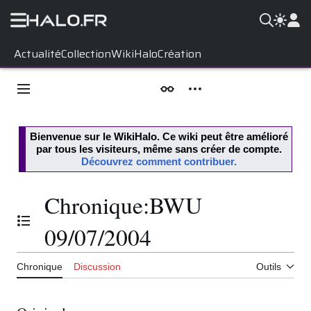
Aller
Actualité
Collection
WikiHalo
Création
au
contenu
Menu principal
Apparence
Outils personnels
Bienvenue sur le
WikiHalo
. Ce wiki peut être amélioré
par tous les visiteurs, même sans créer de compte.
Découvrez comment contribuer.
Chronique
:
BWU
Basculer la table des matières
09/07/2004
Chronique
Discussion
Outils