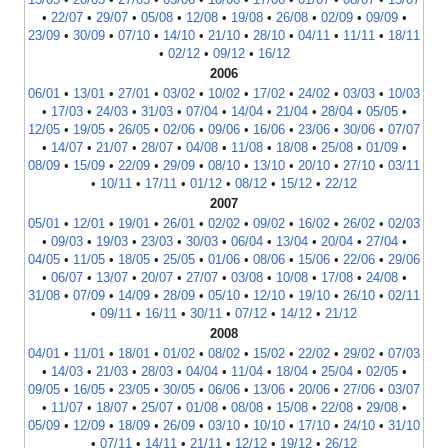
•
22/07
•
29/07
•
05/08
•
12/08
•
19/08
•
26/08
•
02/09
•
09/09
•
23/09
•
30/09
•
07/10
•
14/10
•
21/10
•
28/10
•
04/11
•
11/11
•
18/11
•
02/12
•
09/12
•
16/12
2006
06/01
•
13/01
•
27/01
•
03/02
•
10/02
•
17/02
•
24/02
•
03/03
•
10/03
•
17/03
•
24/03
•
31/03
•
07/04
•
14/04
•
21/04
•
28/04
•
05/05
•
12/05
•
19/05
•
26/05
•
02/06
•
09/06
•
16/06
•
23/06
•
30/06
•
07/07
•
14/07
•
21/07
•
28/07
•
04/08
•
11/08
•
18/08
•
25/08
•
01/09
•
08/09
•
15/09
•
22/09
•
29/09
•
08/10
•
13/10
•
20/10
•
27/10
•
03/11
•
10/11
•
17/11
•
01/12
•
08/12
•
15/12
•
22/12
2007
05/01
•
12/01
•
19/01
•
26/01
•
02/02
•
09/02
•
16/02
•
26/02
•
02/03
•
09/03
•
19/03
•
23/03
•
30/03
•
06/04
•
13/04
•
20/04
•
27/04
•
04/05
•
11/05
•
18/05
•
25/05
•
01/06
•
08/06
•
15/06
•
22/06
•
29/06
•
06/07
•
13/07
•
20/07
•
27/07
•
03/08
•
10/08
•
17/08
•
24/08
•
31/08
•
07/09
•
14/09
•
28/09
•
05/10
•
12/10
•
19/10
•
26/10
•
02/11
•
09/11
•
16/11
•
30/11
•
07/12
•
14/12
•
21/12
2008
04/01
•
11/01
•
18/01
•
01/02
•
08/02
•
15/02
•
22/02
•
29/02
•
07/03
•
14/03
•
21/03
•
28/03
•
04/04
•
11/04
•
18/04
•
25/04
•
02/05
•
09/05
•
16/05
•
23/05
•
30/05
•
06/06
•
13/06
•
20/06
•
27/06
•
03/07
•
11/07
•
18/07
•
25/07
•
01/08
•
08/08
•
15/08
•
22/08
•
29/08
•
05/09
•
12/09
•
18/09
•
26/09
•
03/10
•
10/10
•
17/10
•
24/10
•
31/10
•
07/11
•
14/11
•
21/11
•
12/12
•
19/12
•
26/12