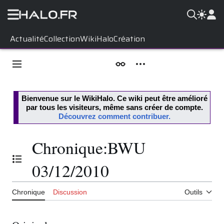
Aller
Actualité
Collection
WikiHalo
Création
au
contenu
Menu principal
Apparence
Outils personnels
Bienvenue sur le
WikiHalo
. Ce wiki peut être amélioré
par tous les visiteurs, même sans créer de compte.
Découvrez comment contribuer.
Chronique
:
BWU
Basculer la table des matières
03/12/2010
Chronique
Discussion
Outils