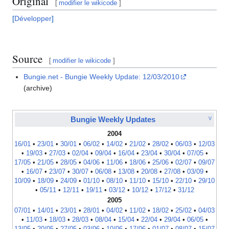
Original
[
modifier le wikicode
]
Développer
Source
[
modifier le wikicode
]
Bungie.net - Bungie Weekly Update: 12/03/2010
(archive)
Bungie Weekly Updates
V
2004
16/01
•
23/01
•
30/01
•
06/02
•
14/02
•
21/02
•
28/02
•
06/03
•
12/03
•
19/03
•
27/03
•
02/04
•
09/04
•
16/04
•
23/04
•
30/04
•
07/05
•
17/05
•
21/05
•
28/05
•
04/06
•
11/06
•
18/06
•
25/06
•
02/07
•
09/07
•
16/07
•
23/07
•
30/07
•
06/08
•
13/08
•
20/08
•
27/08
•
03/09
•
10/09
•
18/09
•
24/09
•
01/10
•
08/10
•
11/10
•
15/10
•
22/10
•
29/10
•
05/11
•
12/11
•
19/11
•
03/12
•
10/12
•
17/12
•
31/12
2005
07/01
•
14/01
•
23/01
•
28/01
•
04/02
•
11/02
•
18/02
•
25/02
•
04/03
•
11/03
•
18/03
•
28/03
•
08/04
•
15/04
•
22/04
•
29/04
•
06/05
•
13/05
•
20/05
•
27/05
•
03/06
•
10/06
•
17/06
•
01/07
•
08/07
•
15/07