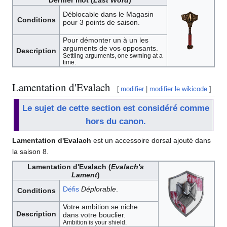
Dernier mot (
Last Word
)
Déblocable dans le Magasin
Conditions
pour 3 points de saison.
Pour démonter un à un les
arguments de vos opposants.
Description
Settling arguments, one swming at a
time.
Lamentation d'Evalach
[
modifier
|
modifier le wikicode
]
Le sujet de cette section est considéré comme
hors du canon.
Lamentation d'Evalach
est un accessoire dorsal ajouté dans
la saison 8.
Lamentation d'Evalach (
Evalach's
Lament
)
Défis
Déplorable
.
Conditions
Votre ambition se niche
Description
dans votre bouclier.
Ambition is your shield.