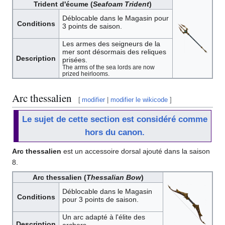
Trident d'écume (
Seafoam Trident
)
Déblocable dans le Magasin pour
Conditions
3 points de saison.
Les armes des seigneurs de la
mer sont désormais des reliques
Description
prisées.
The arms of the sea lords are now
prized heirlooms.
Arc thessalien
[
modifier
|
modifier le wikicode
]
Le sujet de cette section est considéré comme
hors du canon.
Arc thessalien
est un accessoire dorsal ajouté dans la saison
8.
Arc thessalien (
Thessalian Bow
)
Déblocable dans le Magasin
Conditions
pour 3 points de saison.
Un arc adapté à l'élite des
Description