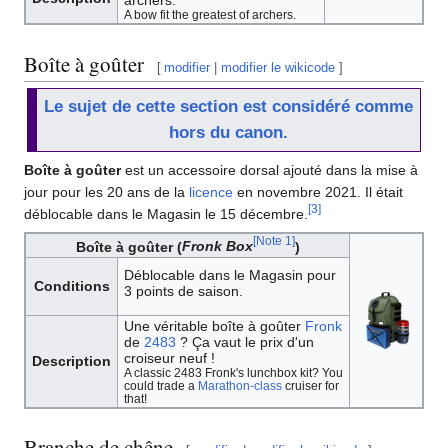
archers.
A bow fit the greatest of archers.
Boîte à goûter
[
modifier
|
modifier le wikicode
]
Le sujet de cette section est considéré comme
hors du canon.
Boîte à goûter
est un accessoire dorsal ajouté dans la mise à
jour pour les 20 ans de la
licence
en novembre 2021. Il était
[
3
]
déblocable dans le Magasin le 15 décembre.
[
Note 1
]
Boîte à goûter (
Fronk Box
)
Déblocable dans le Magasin pour
Conditions
3 points de saison.
Une véritable boîte à goûter
Fronk
de
2483
? Ça vaut le prix d'un
croiseur neuf !
Description
A classic 2483 Fronk's lunchbox kit? You
could trade a
Marathon-class
cruiser for
that!
Branche de chêne