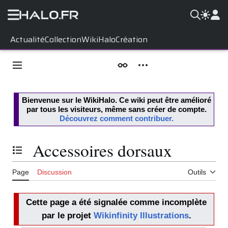
Aller
Actualité
Collection
WikiHalo
Création
au
contenu
Menu principal
Apparence
Outils personnels
Bienvenue sur le
WikiHalo
. Ce wiki peut être amélioré
par tous les visiteurs, même sans créer de compte.
Découvrez comment contribuer.
Accessoires dorsaux
Basculer la table des matières
Page
Discussion
Outils
Cette page a été signalée comme incomplète
par le projet
Wikinfinity Illustrations
.