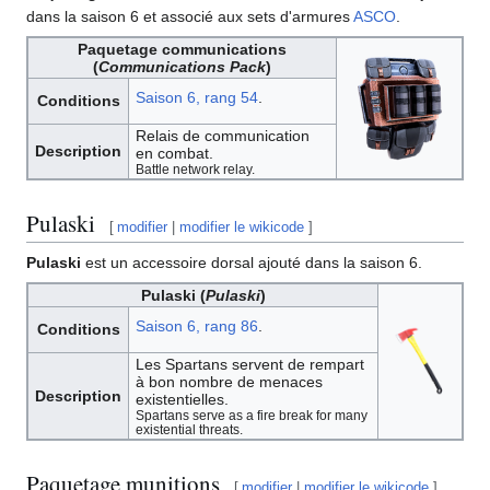
dans la saison 6 et associé aux sets d'armures
ASCO
.
Paquetage communications
(
Communications Pack
)
Saison 6, rang 54
.
Conditions
Relais de communication
Description
en combat.
Battle network relay.
Pulaski
[
modifier
|
modifier le wikicode
]
Pulaski
est un accessoire dorsal ajouté dans la saison 6.
Pulaski (
Pulaski
)
Saison 6, rang 86
.
Conditions
Les Spartans servent de rempart
à bon nombre de menaces
Description
existentielles.
Spartans serve as a fire break for many
existential threats.
Paquetage munitions
[
modifier
|
modifier le wikicode
]