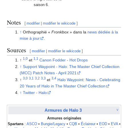
saison 6.
Notes
[
modifier
|
modifier le wikicode
]
↑
Orthographié «
Fronkbox
» dans la
news dédiée à la
mise à jour
.
Sources
[
modifier
|
modifier le wikicode
]
1,0
1,1
↑
et
Canon Fodder - Hot Drops
↑
Support Waypoint - Halo: The Master Chief Collection
(MCC) Patch Notes - April 2021
3,0
3,1
3,2
3,3
3,4
↑
et
Halo Waypoint: News - Celebrating
20 Years of Halo in The Master Chief Collection
↑
Twitter - Halo
Armures de Halo 3
V
Armures originales
Spartans
:
ASCO
•
Bungie/Legacy
•
CQB
•
Éclaireur
•
EOD
•
EVA
•