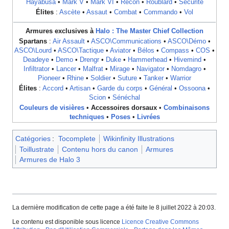
Hayabusa
•
Mark V
•
Mark VI
•
Recon
•
Roublard
•
Sécurité
Élites
:
Ascète
•
Assaut
•
Combat
•
Commando
•
Vol
Armures exclusives à
Halo : The Master Chief Collection
Spartans
:
Air Assault
•
ASCO\Communications
•
ASCO\Démo
•
ASCO\Lourd
•
ASCO\Tactique
•
Aviator
•
Bélos
•
Compass
•
COS
•
Deadeye
•
Demo
•
Drengr
•
Duke
•
Hammerhead
•
Hivemind
•
Infiltrator
•
Lancer
•
Malfrat
•
Mirage
•
Navigator
•
Nomdagro
•
Pioneer
•
Rhine
•
Soldier
•
Suture
•
Tanker
•
Warrior
Élites
:
Accord
•
Artisan
•
Garde du corps
•
Général
•
Ossoona
•
Scion
•
Sénéchal
Couleurs de visières
•
Accessoires dorsaux
•
Combinaisons
techniques
•
Poses
•
Livrées
Catégories
:
Tocomplete
Wikinfinity Illustrations
Toillustrate
Contenu hors du canon
Armures
Armures de Halo 3
La dernière modification de cette page a été faite le 8 juillet 2022 à 20:03.
Le contenu est disponible sous licence
Licence Creative Commons