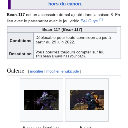
hors du canon.
Bean-117
est un accessoire dorsal ajouté dans la saison 8. En
[
4
]
lien avec le partenariat avec le jeu vidéo
Fall Guys
.
Bean-117 (
Bean-117
)
Déblocable pour toute connexion au jeu à
Conditions
partir du 29 juin 2022.
Vous pourrez toujours compter sur lui.
Description
This bean always has your back.
Galerie
[
modifier
|
modifier le wikicode
]
Paquetage démolition.
Pulaski.