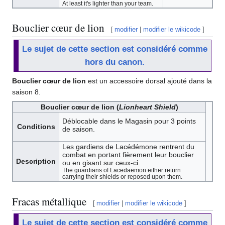
At least it's lighter than your team.
Bouclier cœur de lion
[
modifier
|
modifier le wikicode
]
Le sujet de cette section est considéré comme
hors du canon.
Bouclier cœur de lion
est un accessoire dorsal ajouté dans la
saison 8.
Bouclier cœur de lion (
Lionheart Shield
)
Déblocable dans le Magasin pour 3 points
Conditions
de saison.
Les gardiens de Lacédémone rentrent du
combat en portant fièrement leur bouclier
Description
ou en gisant sur ceux-ci.
The guardians of Lacedaemon either return
carrying their shields or reposed upon them.
Fracas métallique
[
modifier
|
modifier le wikicode
]
Le sujet de cette section est considéré comme