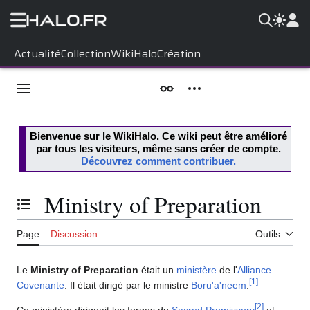
Aller
Actualité
Collection
WikiHalo
Création
au
contenu
Menu principal
Apparence
Outils personnels
Bienvenue sur le
WikiHalo
. Ce wiki peut être amélioré
par tous les visiteurs, même sans créer de compte.
Découvrez comment contribuer.
Ministry of Preparation
Basculer la table des matières
Page
Discussion
Outils
Le
Ministry of Preparation
était un
ministère
de l'
Alliance
[
1
]
Covenante
. Il était dirigé par le ministre
Boru'a'neem
.
[
2
]