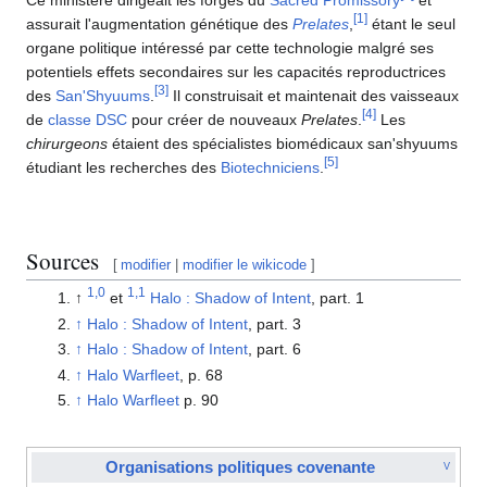
Ce ministère dirigeait les forges du
Sacred Promissory
et
[
1
]
assurait l'augmentation génétique des
Prelates
,
étant le seul
organe politique intéressé par cette technologie malgré ses
potentiels effets secondaires sur les capacités reproductrices
[
3
]
des
San'Shyuums
.
Il construisait et maintenait des vaisseaux
[
4
]
de
classe DSC
pour créer de nouveaux
Prelates
.
Les
chirurgeons
étaient des spécialistes biomédicaux san'shyuums
[
5
]
étudiant les recherches des
Biotechniciens
.
Sources
[
modifier
|
modifier le wikicode
]
1,0
1,1
↑
et
Halo : Shadow of Intent
, part. 1
↑
Halo : Shadow of Intent
, part. 3
↑
Halo : Shadow of Intent
, part. 6
↑
Halo Warfleet
, p. 68
↑
Halo Warfleet
p. 90
Organisations politiques covenante
V