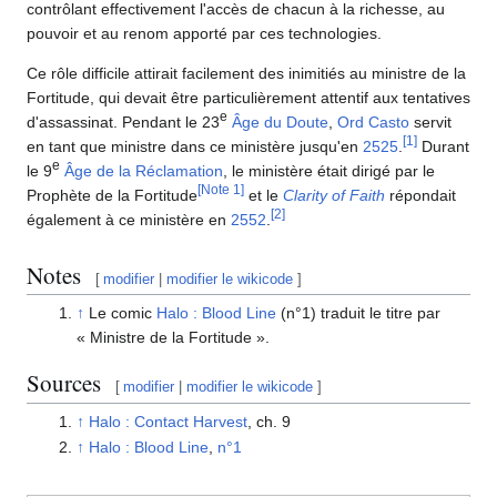
contrôlant effectivement l'accès de chacun à la richesse, au
pouvoir et au renom apporté par ces technologies.
Ce rôle difficile attirait facilement des inimitiés au ministre de la
Fortitude, qui devait être particulièrement attentif aux tentatives
e
d'assassinat. Pendant le 23
Âge du Doute
,
Ord Casto
servit
[
1
]
en tant que ministre dans ce ministère jusqu'en
2525
.
Durant
e
le 9
Âge de la Réclamation
, le ministère était dirigé par le
[
Note 1
]
Prophète de la Fortitude
et le
Clarity of Faith
répondait
[
2
]
également à ce ministère en
2552
.
Notes
[
modifier
|
modifier le wikicode
]
↑
Le comic
Halo : Blood Line
(n°1) traduit le titre par
« Ministre de la Fortitude ».
Sources
[
modifier
|
modifier le wikicode
]
↑
Halo : Contact Harvest
, ch. 9
↑
Halo : Blood Line
,
n°1