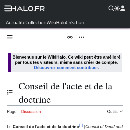
Aller
Actualité
Collection
WikiHalo
Création
au
contenu
Menu principal
Apparence
Outils personnels
Bienvenue sur le
WikiHalo
. Ce wiki peut être amélioré
par tous les visiteurs, même sans créer de compte.
Découvrez comment contribuer.
Conseil de l'acte et de la
Basculer la table des matières
doctrine
Page
Discussion
Outils
[
1
]
Le
Conseil de l'acte et de la doctrine
(
Council of Deed and