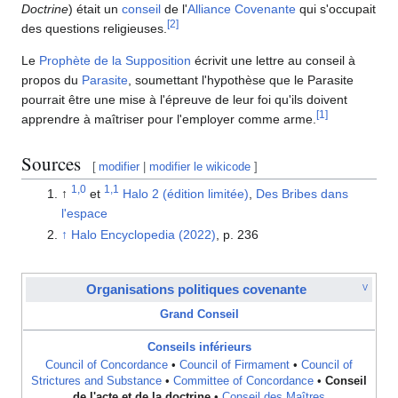
Doctrine
) était un
conseil
de l'
Alliance Covenante
qui s'occupait
[
2
]
des questions religieuses.
Le
Prophète de la Supposition
écrivit une lettre au conseil à
propos du
Parasite
, soumettant l'hypothèse que le Parasite
pourrait être une mise à l'épreuve de leur foi qu'ils doivent
[
1
]
apprendre à maîtriser pour l'employer comme arme.
Sources
[
modifier
|
modifier le wikicode
]
1,0
1,1
↑
et
Halo 2 (édition limitée)
,
Des Bribes dans
l'espace
↑
Halo Encyclopedia (2022)
, p. 236
Organisations politiques covenante
V
Grand Conseil
Conseils inférieurs
Council of Concordance
•
Council of Firmament
•
Council of
Strictures and Substance
•
Committee of Concordance
•
Conseil
de l'acte et de la doctrine
•
Conseil des Maîtres