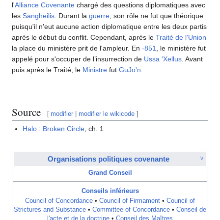
l'
Alliance Covenante
chargé des questions diplomatiques avec
les
Sangheilis
. Durant la
guerre
, son rôle ne fut que théorique
puisqu'il n'eut aucune action diplomatique entre les deux partis
après le début du conflit. Cependant, après le
Traité de l'Union
la place du ministère prit de l'ampleur. En
-851
, le ministère fut
appelé pour s'occuper de l’insurrection de
Ussa 'Xellus
. Avant
puis après le Traité, le
Ministre
fut
GuJo'n
.
Source
[
modifier
|
modifier le wikicode
]
Halo : Broken Circle
, ch. 1
Organisations politiques covenante
V
Grand Conseil
Conseils inférieurs
Council of Concordance
•
Council of Firmament
•
Council of
Strictures and Substance
•
Committee of Concordance
•
Conseil de
l'acte et de la doctrine
•
Conseil des Maîtres