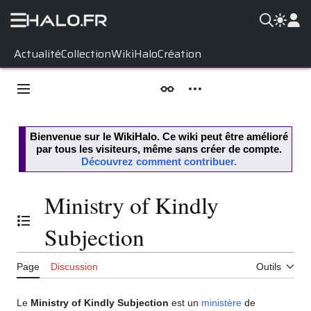
Aller
Actualité
Collection
WikiHalo
Création
au
contenu
Menu principal
Apparence
Outils personnels
Bienvenue sur le
WikiHalo
. Ce wiki peut être amélioré
par tous les visiteurs, même sans créer de compte.
Découvrez comment contribuer.
Ministry of Kindly
Basculer la table des matières
Subjection
Page
Discussion
Outils
Le
Ministry of Kindly Subjection
est un
ministère
de