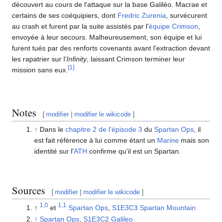
découvert au cours de l'attaque sur la base Galiléo. Macrae et
certains de ses coéquipiers, dont
Fredric Zurenia
, survécurent
au crash et furent par la suite assistés par l'
équipe Crimson
,
envoyée à leur secours. Malheureusement, son équipe et lui
furent tués par des renforts covenants avant l'extraction devant
les rapatrier sur l’
Infinity
, laissant Crimson terminer leur
[
1
]
mission sans eux.
Notes
[
modifier
|
modifier le wikicode
]
↑
Dans le
chapitre 2 de l'épisode 3
du
Spartan Ops
, il
est fait référence à lui comme étant un
Marine
mais son
identité sur l'
ATH
confirme qu'il est un Spartan.
Sources
[
modifier
|
modifier le wikicode
]
1,0
1,1
↑
et
Spartan Ops
,
S1E3C3 Spartan Mountain
↑
Spartan Ops
,
S1E3C2 Galileo