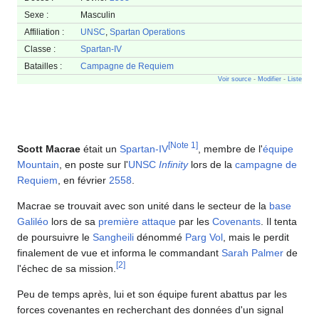
Couldn't have done it on
our own, Commander.
Sexe :
Masculin
«
»
Affiliation :
UNSC
,
Spartan Operations
Scott
Macrae à
Classe :
Spartan-IV
Sarah
Palmer
,
Batailles :
Campagne de Requiem
après avoir
Voir source
-
Modifier
-
Liste
été
secouru
par
l'
équipe
[
1
]
Crimson
.
[
Note 1
]
Scott Macrae
était un
Spartan-IV
, membre de l'
équipe
Mountain
, en poste sur l'
UNSC
Infinity
lors de la
campagne de
Requiem
, en février
2558
.
Macrae se trouvait avec son unité dans le secteur de la
base
Galiléo
lors de sa
première attaque
par les
Covenants
. Il tenta
de poursuivre le
Sangheili
dénommé
Parg Vol
, mais le perdit
finalement de vue et informa le commandant
Sarah Palmer
de
[
2
]
l'échec de sa mission.
Peu de temps après, lui et son équipe furent abattus par les
forces covenantes en recherchant des données d'un signal