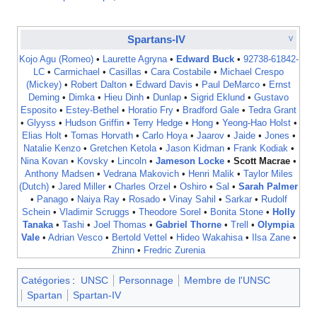
Spartans-IV
V
Kojo Agu (Romeo)
•
Laurette Agryna
•
Edward Buck
•
92738-61842-
LC
•
Carmichael
•
Casillas
•
Cara Costabile
•
Michael Crespo
(Mickey)
•
Robert Dalton
•
Edward Davis
•
Paul DeMarco
•
Ernst
Deming
•
Dimka
•
Hieu Dinh
•
Dunlap
•
Sigrid Eklund
•
Gustavo
Esposito
•
Estey-Bethel
•
Horatio Fry
•
Bradford Gale
•
Tedra Grant
•
Glyyss
•
Hudson Griffin
•
Terry Hedge
•
Hong
•
Yeong-Hao Holst
•
Elias Holt
•
Tomas Horvath
•
Carlo Hoya
•
Jaarov
•
Jaide
•
Jones
•
Natalie Kenzo
•
Gretchen Ketola
•
Jason Kidman
•
Frank Kodiak
•
Nina Kovan
•
Kovsky
•
Lincoln
•
Jameson Locke
•
Scott Macrae
•
Anthony Madsen
•
Vedrana Makovich
•
Henri Malik
•
Taylor Miles
(Dutch)
•
Jared Miller
•
Charles Orzel
•
Oshiro
•
Sal
•
Sarah Palmer
•
Panago
•
Naiya Ray
•
Rosado
•
Vinay Sahil
•
Sarkar
•
Rudolf
Schein
•
Vladimir Scruggs
•
Theodore Sorel
•
Bonita Stone
•
Holly
Tanaka
•
Tashi
•
Joel Thomas
•
Gabriel Thorne
•
Trell
•
Olympia
Vale
•
Adrian Vesco
•
Bertold Vettel
•
Hideo Wakahisa
•
Ilsa Zane
•
Zhinn
•
Fredric Zurenia
Catégories
:
UNSC
Personnage
Membre de l'UNSC
Spartan
Spartan-IV