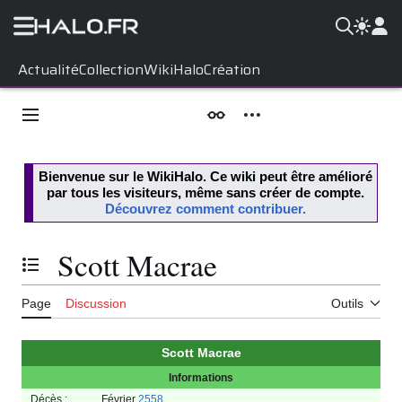
Aller
Actualité
Collection
WikiHalo
Création
au
contenu
Menu principal
Apparence
Outils personnels
Bienvenue sur le
WikiHalo
. Ce wiki peut être amélioré
par tous les visiteurs, même sans créer de compte.
Découvrez comment contribuer.
Scott Macrae
Basculer la table des matières
Page
Discussion
Outils
Scott Macrae
On aurait pas réussi
sans vous,
Informations
commandant.
Décès :
Février
2558