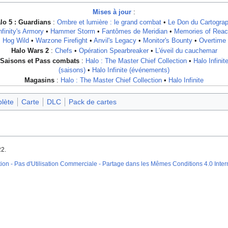
Mises à jour
:
lo 5 : Guardians
:
Ombre et lumière : le grand combat
•
Le Don du Cartogra
nfinity's Armory
•
Hammer Storm
•
Fantômes de Meridian
•
Memories of Rea
Hog Wild
•
Warzone Firefight
•
Anvil's Legacy
•
Monitor's Bounty
•
Overtime
Halo Wars 2
:
Chefs
•
Opération Spearbreaker
•
L'éveil du cauchemar
Saisons et Pass combats
:
Halo : The Master Chief Collection
•
Halo Infinit
(saisons)
•
Halo Infinite (événements)
Magasins
:
Halo : The Master Chief Collection
•
Halo Infinite
plète
Carte
DLC
Pack de cartes
22.
on - Pas d'Utilisation Commerciale - Partage dans les Mêmes Conditions 4.0 Inter