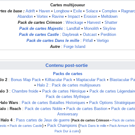
Cartes multijoueur
rtes de base :
Adrift
•
Haven
•
Longbow
•
Exile
•
Solace
•
Complex
•
Ragnar
Abandon
•
Vortex
•
Ravine
•
Impact
•
Erosion
•
Meltdown
Pack de cartes Crimson
:
Wreckage
•
Harvest
•
Shatter
Pack de cartes Majestic
:
Landfall
•
Monolith
•
Skyline
Pack de cartes Castle
:
Daybreak
•
Outcast
•
Perdition
Pack de cartes Dans le mille
:
Pitfall
•
Vertigo
Autre
:
Forge Island
Contenu post-sortie
Packs de cartes
lo 2
:
Bonus Map Pack
•
Killtacular Pack
•
Maptacular Pack
•
Blastacular P
•
Halo 2 : Pack de cartes multijoueurs
alo 3
:
Chambre froide
•
Pack de cartes Héroïque
•
Pack de cartes Légendair
Pack de cartes Mythique
Halo Wars
:
Pack de cartes Batailles Historiques
•
Pack Options Stratégique
alo : Reach
:
Pack de cartes Noble
•
Pack de cartes Bastion
•
Pack de cart
Anniversary
Halo 4
:
Pass cartes de Jeux de guerre
(
Pack de cartes Crimson
•
Pack de cartes
) •
Pack Champions
(
estic
•
Pack de cartes Castle
Pack Dans le mille
•
Pack Armure Infin
)
Pack Dur à cuire