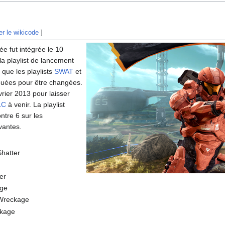
er le wikicode
]
e fut intégrée le 10
a playlist de lancement
 que les playlists
SWAT
et
jouées pour être changées.
vrier 2013 pour laisser
LC
à venir. La playlist
ntre 6 sur les
vantes.
Shatter
er
age
Wreckage
kage