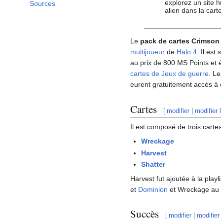
explorez un site 
Sources
alien dans la cart
Le
pack de cartes Crimson
multijoueur
de
Halo 4
. Il est
au prix de 800 MS Points et é
cartes de Jeux de guerre
. L
eurent gratuitement accès à
Cartes
[
modifier
|
modifier 
Il est composé de trois cartes
Wreckage
Harvest
Shatter
Harvest fut ajoutée à la playli
et
Dominion
et Wreckage au Bi
Succès
[
modifier
|
modifier