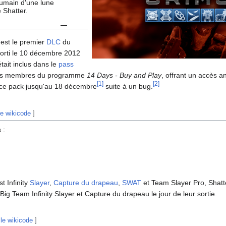
humain d'une lune
e Shatter.
—
est le premier
DLC
du
 sorti le 10 décembre 2012
tait inclus dans le
pass
es membres du programme
14 Days - Buy and Play
, offrant un accès a
[
1
]
[
2
]
 ce pack jusqu'au 18 décembre
suite à un bug.
le wikicode
]
 :
st Infinity
Slayer
,
Capture du drapeau
,
SWAT
et Team Slayer Pro, Shatte
g Team Infinity Slayer et Capture du drapeau le jour de leur sortie.
 le wikicode
]