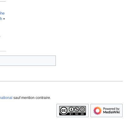
phe
ch
•
e
national
sauf mention contraire.