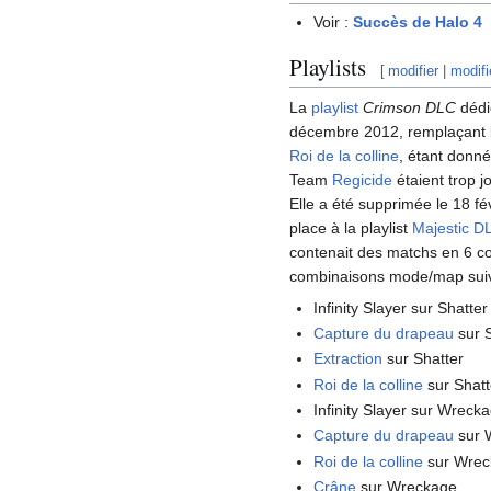
Voir :
Succès de Halo 4
Playlists
[
modifier
|
modifi
La
playlist
Crimson DLC
dédié
décembre 2012, remplaçant l
Roi de la colline
, étant donné
Team
Regicide
étaient trop 
Elle a été supprimée le 18 fé
place à la playlist
Majestic D
contenait des matchs en 6 co
combinaisons mode/map sui
Infinity Slayer sur Shatter
Capture du drapeau
sur 
Extraction
sur Shatter
Roi de la colline
sur Shatt
Infinity Slayer sur Wreck
Capture du drapeau
sur 
Roi de la colline
sur Wrec
Crâne
sur Wreckage