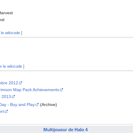
t
Harvest
est
 le wikicode
]
er le wikicode
]
embre 2012
Crimson Map Pack Achievements
er 2013
Day - Buy and Play
(Archive)
rt
Multijoueur de Halo 4