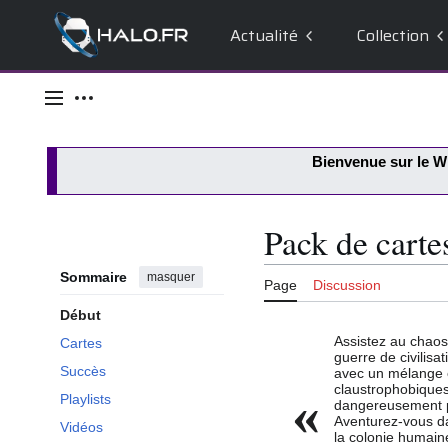
Actualité
Collection
Aller
au
Menu principal
Outils personnels
contenu
Bienvenue sur le
Wi
Pack de cart
Sommaire
masquer
Page
Discussion
Début
Assistez au chao
Cartes
guerre de civilisa
Succès
avec un mélange 
claustrophobiques
«
Playlists
dangereusement p
Aventurez-vous da
Vidéos
la colonie humain