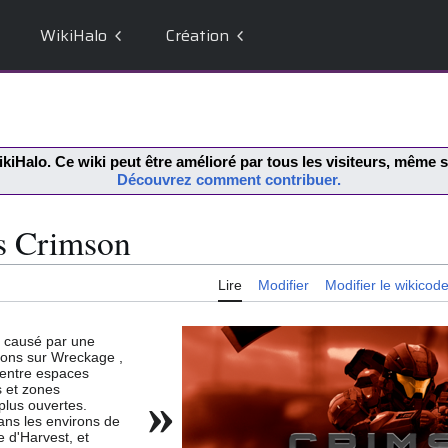
WikiHalo
Création
kiHalo
. Ce wiki peut être amélioré par tous les visiteurs, même
Découvrez comment contribuer.
es Crimson
Lire
Modifier
Modifier le wikicod
s causé par une
tions sur Wreckage ,
entre espaces
 et zones
»
lus ouvertes.
ns les environs de
e d'Harvest, et