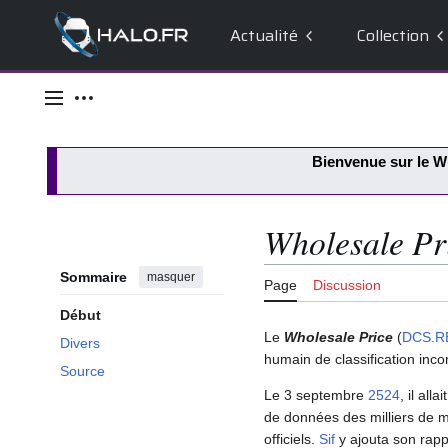
Actualité
Collection
Aller
au
Menu principal
Outils personnels
contenu
Bienvenue sur le
Wi
Wholesale Pr
Sommaire
masquer
Page
Discussion
Début
Le
Wholesale Price
(
DCS.R
Divers
humain de classification inc
Source
Le 3 septembre
2524
, il alla
de données des milliers de 
officiels.
Sif
y ajouta son rapp