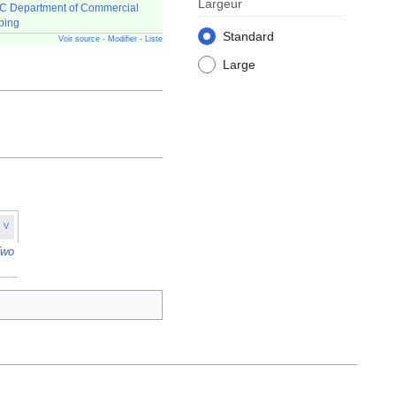
Largeur
 Department of Commercial
ping
Standard
Voir source
-
Modifier
-
Liste
Large
V
Two