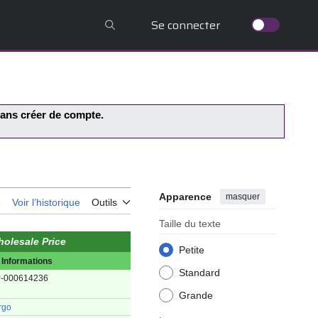
Se connecter
 sans créer de compte.
Apparence
masquer
e
Voir l’historique
Outils
Taille du texte
olesale Price
Petite
Informations
Standard
-000614236
Grande
rgo