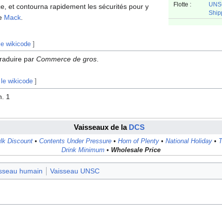
Flotte :
UNSC
, et contourna rapidement les sécurités pour y
Ship
de
Mack
.
le wikicode
]
traduire par
Commerce de gros
.
 le wikicode
]
h. 1
Vaisseaux de la
DCS
lk Discount
•
Contents Under Pressure
•
Horn of Plenty
•
National Holiday
•
Drink Minimum
•
Wholesale Price
sseau humain
Vaisseau UNSC