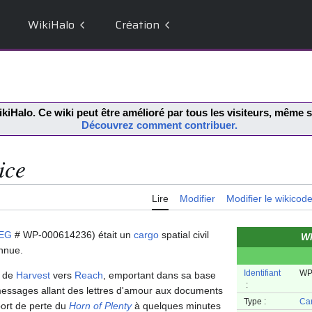
WikiHalo
Création
kiHalo
. Ce wiki peut être amélioré par tous les visiteurs, même
Découvrez comment contribuer.
ice
Lire
Modifier
Modifier le wikicod
EG
# WP-000614236) était un
cargo
spatial civil
Wh
onnue.
Identifiant
WP
it de
Harvest
vers
Reach
, emportant dans sa base
:
messages allant des lettres d'amour aux documents
Type :
Ca
ort de perte du
Horn of Plenty
à quelques minutes