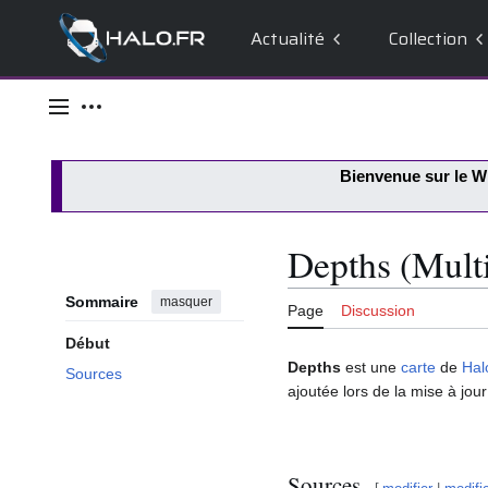
Actualité
Collection
Aller
au
Menu principal
Outils personnels
contenu
Bienvenue sur le
Wi
Depths (Multi
Sommaire
masquer
Page
Discussion
Début
Depths
est une
carte
de
Hal
Sources
ajoutée lors de la mise à jou
Sources