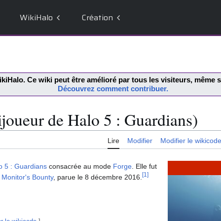
WikiHalo
Création
kiHalo
. Ce wiki peut être amélioré par tous les visiteurs, même
Découvrez comment contribuer.
joueur de Halo 5 : Guardians)
Lire
Modifier
Modifier le wikicod
o 5 : Guardians
consacrée au mode
Forge
. Elle fut
[
1
]
r
Monitor's Bounty
, parue le 8 décembre 2016.