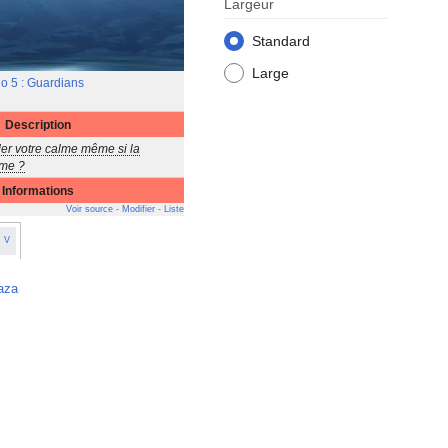
Largeur
Standard
Large
o 5 : Guardians
Description
er votre calme même si la
ême ?
Informations
Voir source
-
Modifier
-
Liste
V
aza