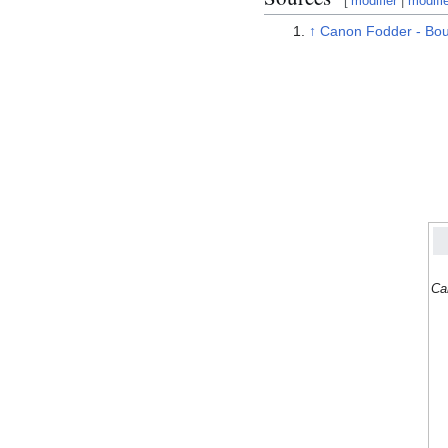
[
modifier
|
modifi
↑
Canon Fodder - Bou
Ca