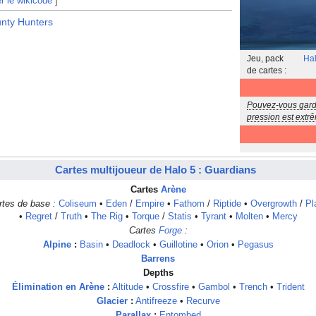
er le wikicode
]
nty Hunters
Jeu, pack
Hal
de cartes :
Pouvez-vous gard
pression est extr
Cartes
multijoueur de Halo 5 : Guardians
Cartes
Arène
rtes de base :
Coliseum
•
Eden
/
Empire
•
Fathom
/
Riptide
•
Overgrowth
/
Pl
•
Regret
/
Truth
•
The Rig
•
Torque
/
Statis
•
Tyrant
•
Molten
•
Mercy
Cartes
Forge
:
Alpine
:
Basin
•
Deadlock
•
Guillotine
•
Orion
•
Pegasus
Barrens
Depths
Élimination en Arène
:
Altitude
•
Crossfire
•
Gambol
•
Trench
•
Trident
Glacier
:
Antifreeze
•
Recurve
Parallax
:
Entombed