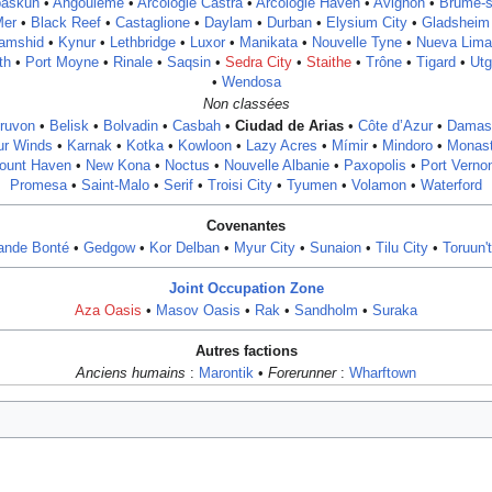
askun
•
Angoulême
•
Arcologie Castra
•
Arcologie Haven
•
Avignon
•
Brume-s
Mer
•
Black Reef
•
Castaglione
•
Daylam
•
Durban
•
Elysium City
•
Gladsheim
amshid
•
Kynur
•
Lethbridge
•
Luxor
•
Manikata
•
Nouvelle Tyne
•
Nueva Lima
th
•
Port Moyne
•
Rinale
•
Saqsin
•
Sedra City
•
Staithe
•
Trône
•
Tigard
•
Utg
•
Wendosa
Non classées
ruvon
•
Belisk
•
Bolvadin
•
Casbah
•
Ciudad de Arias
•
Côte d’Azur
•
Damas
ur Winds
•
Karnak
•
Kotka
•
Kowloon
•
Lazy Acres
•
Mímir
•
Mindoro
•
Monast
ount Haven
•
New Kona
•
Noctus
•
Nouvelle Albanie
•
Paxopolis
•
Port Verno
Promesa
•
Saint-Malo
•
Serif
•
Troisi City
•
Tyumen
•
Volamon
•
Waterford
Covenantes
ande Bonté
•
Gedgow
•
Kor Delban
•
Myur City
•
Sunaion
•
Tilu City
•
Toruun'
Joint Occupation Zone
Aza Oasis
•
Masov Oasis
•
Rak
•
Sandholm
•
Suraka
Autres factions
Anciens humains
:
Marontik
•
Forerunner
:
Wharftown