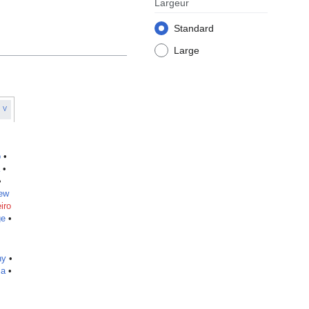
Largeur
Standard
Large
V
o
•
•
•
ew
iro
ge
•
ny
•
za
•