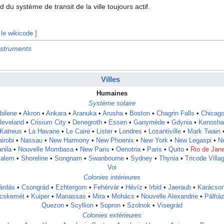
d du système de transit de la ville toujours actif.
 le wikicode
]
nstruments
Villes
Humaines
Système solaire
bilene
•
Akron
•
Ankara
•
Aranuka
•
Arusha
•
Boston
•
Chagrin Falls
•
Chicag
leveland
•
Crisium City
•
Denegroth
•
Essen
•
Ganymède
•
Gdynia
•
Kenosha
Katreus
•
La Havane
•
Le Caire
•
Lister
•
Londres
•
Losantiville
•
Mark Twain
irobi
•
Nassau
•
New Harmony
•
New Phoenix
•
New York
•
New Legaspi
•
N
nila
•
Nouvelle Mombasa
•
New Paris
•
Oenotria
•
Paris
•
Quito
•
Rio de Jane
alem
•
Shoreline
•
Songnam
•
Swanbourne
•
Sydney
•
Thynia
•
Tricode Villa
Voi
Colonies intérieures
árdás
•
Csongrád
•
Ezhtergom
•
Fehérvár
•
Hévíz
•
Irbid
•
Jaeraub
•
Karácso
cskemét
•
Kuiper
•
Manassas
•
Mira
•
Mohács
•
Nouvelle Alexandrie
•
Pálhá
Quezon
•
Scyllion
•
Sopron
•
Szolnok
•
Visegrád
Colonies extérieures