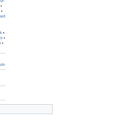
ur-
•
•
ard
k
•
ir
•
n
•
tulo