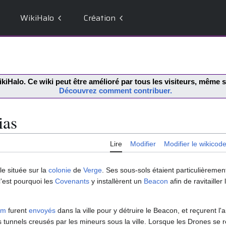
WikiHalo
Création
kiHalo
. Ce wiki peut être amélioré par tous les visiteurs, même
Découvrez comment contribuer.
ias
Lire
Modifier
Modifier le wikicod
lle située sur la
colonie
de
Verge
. Ses sous-sols étaient particulièremen
c'est pourquoi les
Covenants
y installèrent un
Beacon
afin de ravitailler
am
furent
envoyés
dans la ville pour y détruire le Beacon, et reçurent l'
s tunnels creusés par les mineurs sous la ville. Lorsque les Drones se 