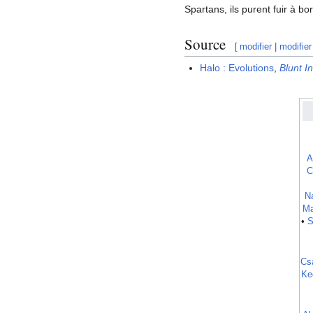
Spartans, ils purent fuir à bor
Source
[
modifier
|
modifier
Halo : Evolutions
,
Blunt I
A
C
Na
Ma
•
S
Cs
Ke