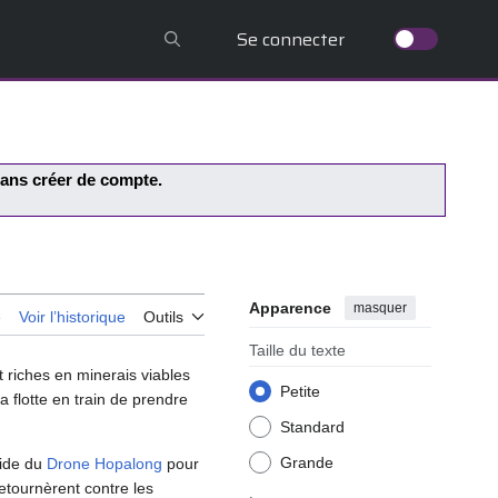
Se connecter
 sans créer de compte.
Apparence
masquer
e
Voir l’historique
Outils
Taille du texte
t riches en minerais viables
Petite
 la flotte en train de prendre
Standard
Grande
aide du
Drone
Hopalong
pour
retournèrent contre les