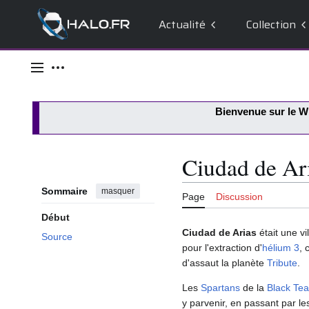
Actualité
Collection
Aller
au
Menu principal
Outils personnels
contenu
Bienvenue sur le
Wi
Ciudad de Ar
Sommaire
masquer
Page
Discussion
Début
Ciudad de Arias
était une vi
Source
pour l'extraction d'
hélium 3
, 
d'assaut la planète
Tribute
.
Les
Spartans
de la
Black Te
y parvenir, en passant par le