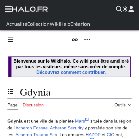
Aller
Actualité
Collection
WikiHalo
Création
au
contenu
Menu principal
Apparence
Outils personnels
Bienvenue sur le
WikiHalo
. Ce wiki peut être amélioré
par tous les visiteurs, même sans créer de compte.
Découvrez comment contribuer.
Gdynia
Basculer la table des matières
Page
Discussion
Outils
[
1
]
Gdynia
est une ville de la planète
Mars
située dans la région
de l'
Acheron Fossae
.
Acheron Security
y possède son site de
test
Acheron Trauma Sim
. Les armures
HAZOP
et
CIO
ont,