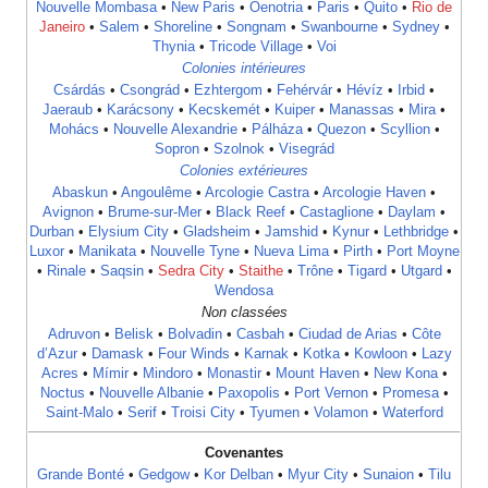
Nouvelle Mombasa
•
New Paris
•
Oenotria
•
Paris
•
Quito
•
Rio de
Janeiro
•
Salem
•
Shoreline
•
Songnam
•
Swanbourne
•
Sydney
•
Thynia
•
Tricode Village
•
Voi
Colonies intérieures
Csárdás
•
Csongrád
•
Ezhtergom
•
Fehérvár
•
Hévíz
•
Irbid
•
Jaeraub
•
Karácsony
•
Kecskemét
•
Kuiper
•
Manassas
•
Mira
•
Mohács
•
Nouvelle Alexandrie
•
Pálháza
•
Quezon
•
Scyllion
•
Sopron
•
Szolnok
•
Visegrád
Colonies extérieures
Abaskun
•
Angoulême
•
Arcologie Castra
•
Arcologie Haven
•
Avignon
•
Brume-sur-Mer
•
Black Reef
•
Castaglione
•
Daylam
•
Durban
•
Elysium City
•
Gladsheim
•
Jamshid
•
Kynur
•
Lethbridge
•
Luxor
•
Manikata
•
Nouvelle Tyne
•
Nueva Lima
•
Pirth
•
Port Moyne
•
Rinale
•
Saqsin
•
Sedra City
•
Staithe
•
Trône
•
Tigard
•
Utgard
•
Wendosa
Non classées
Adruvon
•
Belisk
•
Bolvadin
•
Casbah
•
Ciudad de Arias
•
Côte
d’Azur
•
Damask
•
Four Winds
•
Karnak
•
Kotka
•
Kowloon
•
Lazy
Acres
•
Mímir
•
Mindoro
•
Monastir
•
Mount Haven
•
New Kona
•
Noctus
•
Nouvelle Albanie
•
Paxopolis
•
Port Vernon
•
Promesa
•
Saint-Malo
•
Serif
•
Troisi City
•
Tyumen
•
Volamon
•
Waterford
Covenantes
Grande Bonté
•
Gedgow
•
Kor Delban
•
Myur City
•
Sunaion
•
Tilu