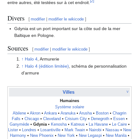
[
2
]
entre autres, été testées sur à cet endroit.
Divers
[
modifier
|
modifier le wikicode
]
Gdynia est un port important sur la côte sud de la mer
Baltique en Pologne.
Sources
[
modifier
|
modifier le wikicode
]
↑
Halo 4
, Armurerie
↑
Halo 4 (édition limitée)
, schéma de personnalisation
d'armure
Villes
V
Humaines
Système solaire
Abilene
•
Akron
•
Ankara
•
Aranuka
•
Arusha
•
Boston
•
Chagrin
Falls
•
Chicago
•
Cleveland
•
Crisium City
•
Denegroth
•
Essen
•
Ganymède
•
Gdynia
•
Kenosha
•
Katreus
•
La Havane
•
Le Caire
•
Lister
•
Londres
•
Losantiville
•
Mark Twain
•
Nairobi
•
Nassau
•
New
Harmony
•
New Phoenix
•
New York
•
New Legaspi
•
New Manila
•