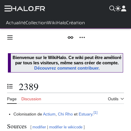
Aller
Actualité
Collection
WikiHalo
Création
au
contenu
Menu principal
Apparence
Outils personnels
Bienvenue sur le
WikiHalo
. Ce wiki peut être amélioré
par tous les visiteurs, même sans créer de compte.
Découvrez comment contribuer.
2389
Basculer la table des matières
Page
Discussion
Outils
[
1
]
Colonisation de
Actium
,
Chi Rho
et
Estuary
.
Sources
[
modifier
|
modifier le wikicode
]