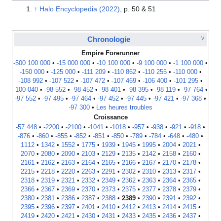
↑
Halo Encyclopedia (2022)
, p. 50 & 51
Chronologie
V
Empire Forerunner
-500 100 000
•
-15 000 000
•
-10 100 000
•
-9 100 000
•
-1 100 000
•
-150 000
•
-125 000
•
-111 209
•
-110 862
•
-110 255
•
-110 000
•
-108 992
•
-107 522
•
-107 472
•
-107 469
•
-106 400
•
-101 295
•
-100 040
•
-98 552
•
-98 452
•
-98 401
•
-98 395
•
-98 119
•
-97 764
•
-97 552
•
-97 495
•
-97 464
•
-97 452
•
-97 445
•
-97 421
•
-97 368
•
-97 300
•
Les heures troubles
Croissance
-57 448
•
-2200
•
-2100
•
-1041
•
-1018
•
-957
•
-938
•
-921
•
-918
•
-876
•
-860
•
-855
•
-852
•
-851
•
-850
•
-789
•
-784
•
-648
•
-480
•
1112
•
1342
•
1552
•
1775
•
1939
•
1945
•
1995
•
2004
•
2021
•
2070
•
2080
•
2090
•
2103
•
2129
•
2135
•
2142
•
2158
•
2160
•
2161
•
2162
•
2163
•
2164
•
2165
•
2166
•
2167
•
2170
•
2178
•
2215
•
2218
•
2220
•
2263
•
2291
•
2302
•
2310
•
2313
•
2317
•
2318
•
2319
•
2321
•
2332
•
2349
•
2362
•
2363
•
2364
•
2365
•
2366
•
2367
•
2369
•
2370
•
2373
•
2375
•
2377
•
2378
•
2379
•
2380
•
2381
•
2386
•
2387
•
2388
•
2389
•
2390
•
2391
•
2392
•
2395
•
2396
•
2397
•
2401
•
2410
•
2412
•
2413
•
2414
•
2415
•
2419
•
2420
•
2421
•
2430
•
2431
•
2433
•
2435
•
2436
•
2437
•