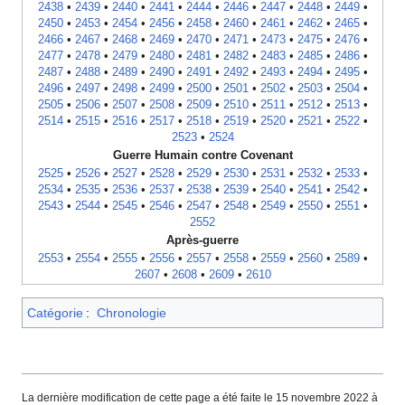
2438
•
2439
•
2440
•
2441
•
2444
•
2446
•
2447
•
2448
•
2449
•
2450
•
2453
•
2454
•
2456
•
2458
•
2460
•
2461
•
2462
•
2465
•
2466
•
2467
•
2468
•
2469
•
2470
•
2471
•
2473
•
2475
•
2476
•
2477
•
2478
•
2479
•
2480
•
2481
•
2482
•
2483
•
2485
•
2486
•
2487
•
2488
•
2489
•
2490
•
2491
•
2492
•
2493
•
2494
•
2495
•
2496
•
2497
•
2498
•
2499
•
2500
•
2501
•
2502
•
2503
•
2504
•
2505
•
2506
•
2507
•
2508
•
2509
•
2510
•
2511
•
2512
•
2513
•
2514
•
2515
•
2516
•
2517
•
2518
•
2519
•
2520
•
2521
•
2522
•
2523
•
2524
Guerre Humain contre Covenant
2525
•
2526
•
2527
•
2528
•
2529
•
2530
•
2531
•
2532
•
2533
•
2534
•
2535
•
2536
•
2537
•
2538
•
2539
•
2540
•
2541
•
2542
•
2543
•
2544
•
2545
•
2546
•
2547
•
2548
•
2549
•
2550
•
2551
•
2552
Après-guerre
2553
•
2554
•
2555
•
2556
•
2557
•
2558
•
2559
•
2560
•
2589
•
2607
•
2608
•
2609
•
2610
Catégorie
:
Chronologie
La dernière modification de cette page a été faite le 15 novembre 2022 à