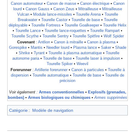
Canon automoteur
•
Canon de masse
•
Canon électrique
•
Canon
lourd
•
Canon Gauss
•
Canon Zeus
•
Mitrailleuse
•
Mitrailleuse
Vulcan
•
Module lance-missiles
•
Tourelle Arena
•
Tourelle
Breakwater
•
Tourelle Castor
•
Tourelle de base
•
Tourelle
déployable
•
Tourelle Fortress
•
Tourelle Goalkeeper
•
Tourelle Helix
•
Tourelle Lance
•
Tourelle lance-roquettes
•
Tourelle Rampart
•
Tourelle Scythe
•
Tourelle Sentry
•
Tourelle Spitfire
•
Wolf Spider
Covenant
:
Antlion
•
Canon à mitraille
•
Canon à plasma
•
Gorespike
•
Mantis
•
Needler lourd
•
Plasma lance
•
Saker
•
Shade
•
Shrike
•
Tyrant
•
Tourelle à plasma automatique
•
Tourelle
autonome paria
•
Tourelle de base
•
Tourelle laser à impulsion
•
Tourelle Spiker
•
Weevil
Forerunner
:
Artillerie forerunner
•
Canon à particules
•
Tourelle à
dispersion
•
Tourelle automatique
•
Tourelle de base
•
Tourelle de
précision
Voir également :
Armes conventionnelles
•
Explosifs (grenades,
bombes)
•
Armes biologiques ou chimiques
•
Armes supprimées
Catégorie
:
Modèle de navigation