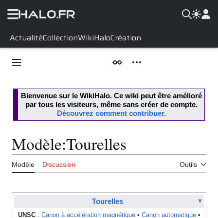
Aller
Actualité
Collection
WikiHalo
Création
au
contenu
Menu principal
Apparence
Outils personnels
Bienvenue sur le
WikiHalo
. Ce wiki peut être amélioré
par tous les visiteurs, même sans créer de compte.
Découvrez comment contribuer.
Modèle
:
Tourelles
Modèle
Discussion
Outils
Tourelles
V
UNSC
:
Canon à accélération magnétique
•
Canon automatique
•