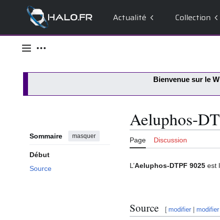
Actualité
Collection
Aller
au
Menu principal
Outils personnels
contenu
Bienvenue sur le
Wi
Aeluphos-DT
Sommaire
masquer
Page
Discussion
Début
L’
Aeluphos-DTPF 9025
est 
Source
Source
[
modifier
|
modifier