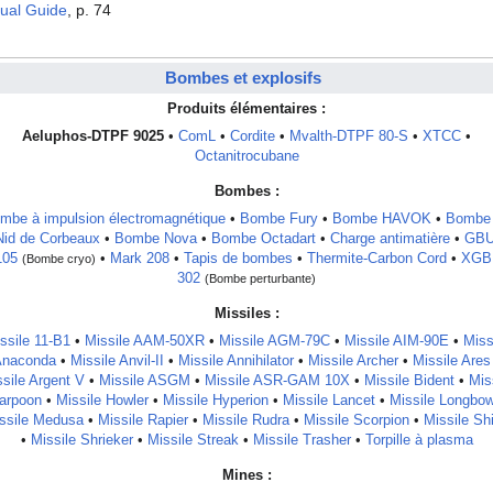
sual Guide
, p. 74
Bombes et explosifs
Produits élémentaires :
Aeluphos-DTPF 9025
•
ComL
•
Cordite
•
Mvalth-DTPF 80-S
•
XTCC
•
Octanitrocubane
Bombes :
mbe à impulsion électromagnétique
•
Bombe Fury
•
Bombe HAVOK
•
Bombe
Nid de Corbeaux
•
Bombe Nova
•
Bombe Octadart
•
Charge antimatière
•
GBU
105
•
Mark 208
•
Tapis de bombes
•
Thermite-Carbon Cord
•
XGB
(Bombe cryo)
302
(Bombe perturbante)
Missiles :
ssile 11-B1
•
Missile AAM-50XR
•
Missile AGM-79C
•
Missile AIM-90E
•
Miss
Anaconda
•
Missile Anvil-II
•
Missile Annihilator
•
Missile Archer
•
Missile Ares
sile Argent V
•
Missile ASGM
•
Missile ASR-GAM 10X
•
Missile Bident
•
Mis
arpoon
•
Missile Howler
•
Missile Hyperion
•
Missile Lancet
•
Missile Longbo
ssile Medusa
•
Missile Rapier
•
Missile Rudra
•
Missile Scorpion
•
Missile Sh
•
Missile Shrieker
•
Missile Streak
•
Missile Trasher
•
Torpille à plasma
Mines :