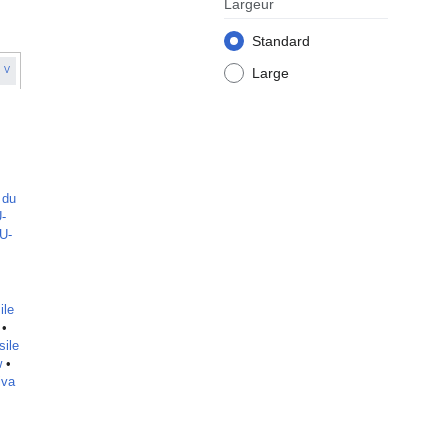
Largeur
Standard
V
Large
 du
-
U-
ile
•
sile
w
•
iva