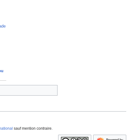
ade
ou
national
sauf mention contraire.