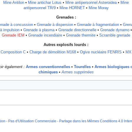
Mine Antilon
•
Mine antichar Lotus
•
Mine antipersonnel Asteroidea
•
Mine
antipersonnel TR/9
•
Mine HORNET
•
Mine Moray
Grenades :
enade à concussion
•
Grenade à dispersion
•
Grenade à fragmentation
•
Gren
à impulsion
•
Grenade à plasma
•
Grenade directionnelle
•
Grenade dynamo
•
Grenade IEM
•
Grenade incendiaire
•
Grenade thermite
•
Scramble grenade
Autres explosifs lourds :
Composition C
•
Charge de démolition M168
•
Ogive nucléaire FENRIS
•
MX
oir également :
Armes conventionnelles
•
Tourelles
•
Armes biologiques 
chimiques
•
Armes supprimées
on - Pas d'Utilisation Commerciale - Partage dans les Mêmes Conditions 4.0 Inter